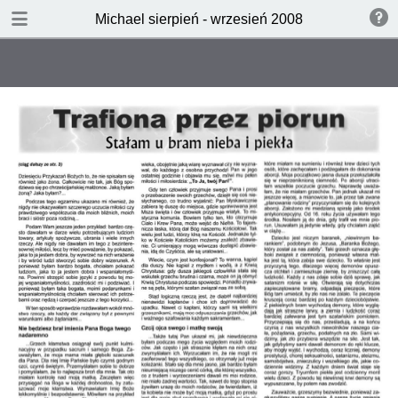
POBIERZ
Michael sierpień - wrzesień 2008
publication.pdf
13.1 MB
SPIS TREŚCI
49. Międzynarodowy Kongres
Eucharystyczny
Trafiona przez piorun, cz.2
Nowe niewolnictwo, cz.4
Papież Benedykt XVI odwiedza
USA
Watykan: przyjmowanie Eucharystii
Propozycje Kredytu Społecznego.
Lekcja 9