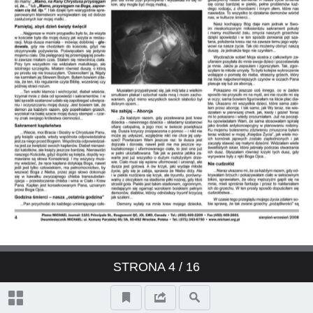
Przemówienie do przedstawicieli
prasy
Unia Europejska i kultura śmierci
„Zmiana systemu ekonomicznego
może być..."
Nadzieja złoczyńców, cz.2
Apostoł Miłosierdzia Bożego
Akt poświęcenia Polski Miłosierdziu
Bożemu
STRONA
4
/ 16