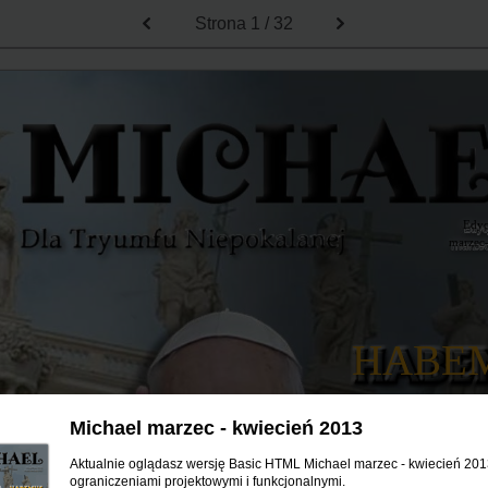
Strona
1 / 32
Edyc
marzec
HABE
PAP
Michael marzec - kwiecień 2013
Aktualnie oglądasz wersję Basic HTML Michael marzec - kwiecień 2013
ograniczeniami projektowymi i funkcjonalnymi.