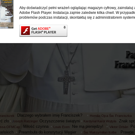
Aby doświadczyć pełni wrażeń oglądając magazyn cyfrowy, zainstaluj 
Adobe Flash Player. Instalacja zajmie zaledwie kilka chwil. W przypad
problemów podczas instalacji, skontaktuj się z administratorem system
Dlaczego wybrałem imię Franciszek?
•
Franciszek
Homilia Ojca Św. Franciszka
ć zło
•
Oczyszczenie świątyni
•
Znak spr
J
oseph Ratzinger
Kardynał Karol Wojtyła
Miłość czynna
•
Nie ma pieniędzy!
•
Po
essa OFMCap
Louis Even
Viktor Orbán
jańskich
•
Preambuła do konstytucji Węgier
•
Prawda
Św. Maksymilian Kolbe