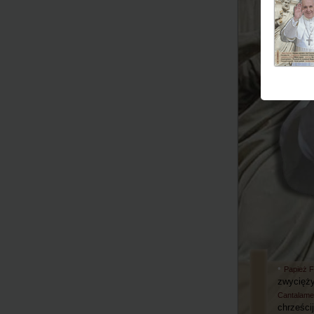
•
Papież 
zwycięży
Cantalam
chrześci