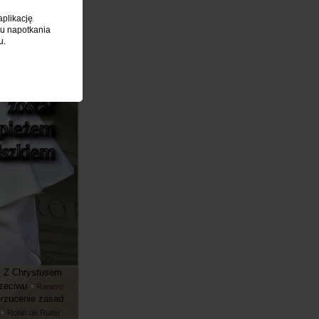
aplikację
ku napotkania
u.
Z Chrystusem
zeciwu
•
Raniero
rzucenie zasad
•
Robin de Ruiter