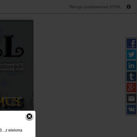
Wersja podstawowa HTML
ja Polska. Nr 71
-kwiecień 2013
MUS
AM!
. , z wieloma