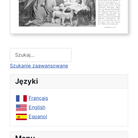
Type 2 or more characters for results.
Szukanie zaawansowane
Języki
Français
English
Espanol