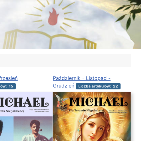
Wrzesień
Październik - Listopad -
Grudzień
łów: 15
Liczba artykułów: 22