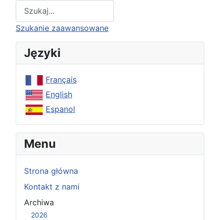
Type 2 or more characters for results.
Szukanie zaawansowane
Języki
Français
English
Espanol
Menu
Strona główna
Kontakt z nami
Archiwa
2026