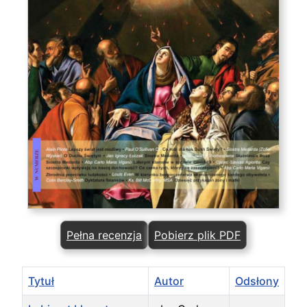
Pełna recenzja
Pobierz plik PDF
Tytuł
Autor
Odsłony