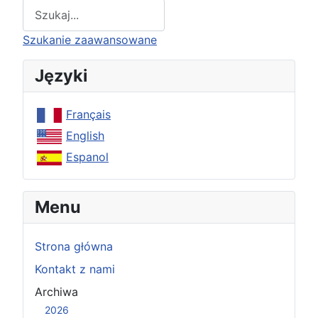
Type 2 or more characters for results.
Szukanie zaawansowane
Języki
Français
English
Espanol
Menu
Strona główna
Kontakt z nami
Archiwa
2026