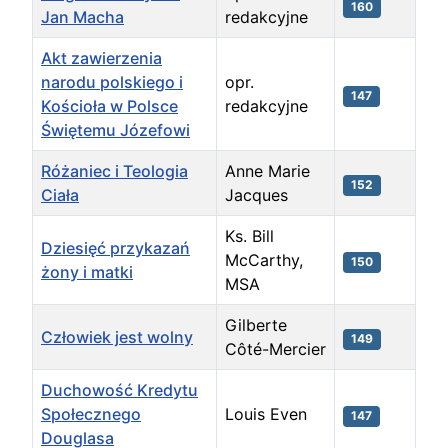
160
Jan Macha
redakcyjne
Akt zawierzenia
narodu polskiego i
opr.
147
Kościoła w Polsce
redakcyjne
Świętemu Józefowi
Różaniec i Teologia
Anne Marie
152
Ciała
Jacques
Ks. Bill
Dziesięć przykazań
McCarthy,
150
żony i matki
MSA
Gilberte
Człowiek jest wolny
149
Côté-Mercier
Duchowość Kredytu
Społecznego
Louis Even
147
Douglasa