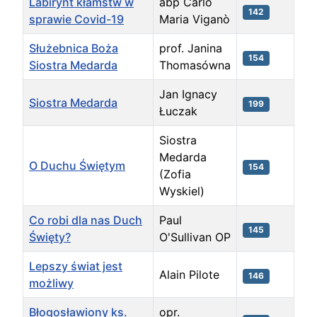
Labirynt kłamstw w
abp Carlo
142
sprawie Covid-19
Maria Viganò
Służebnica Boża
prof. Janina
154
Siostra Medarda
Thomasówna
Jan Ignacy
Siostra Medarda
199
Łuczak
Siostra
Medarda
O Duchu Świętym
154
(Zofia
Wyskiel)
Co robi dla nas Duch
Paul
145
Święty?
O'Sullivan OP
Lepszy świat jest
Alain Pilote
146
możliwy
Błogosławiony ks.
opr.