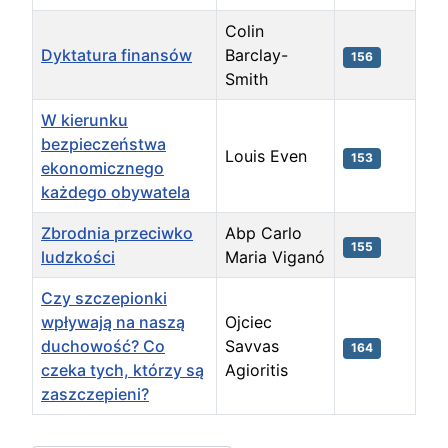
Colin
Dyktatura finansów
Barclay-
156
Smith
W kierunku
bezpieczeństwa
Louis Even
153
ekonomicznego
każdego obywatela
Zbrodnia przeciwko
Abp Carlo
155
ludzkości
Maria Viganó
Czy szczepionki
wpływają na naszą
Ojciec
duchowość? Co
Savvas
164
czeka tych, którzy są
Agioritis
zaszczepieni?
Spis artykułów