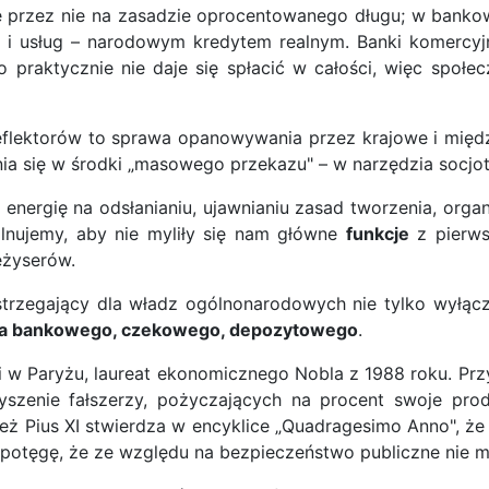
 przez nie na zasadzie oprocentowanego długu; w bankowe
r i usług – narodowym kredytem realnym. Banki komercy
 praktycznie nie daje się spłacić w całości, więc społ
eflektorów to sprawa opanowywania przez krajowe i międ
 się w środki „masowego przekazu" – w narzędzia socjot
i energię na odsłanianiu, ujawnianiu zasad tworzenia, orga
ilnujemy, aby nie myliły się nam główne
funkcje
z pierw
eżyserów.
astrzegający dla władz ogólnonarodowych nie tylko wyłąc
dza bankowego, czekowego, depozytowego
.
i w Paryżu, laureat ekonomicznego Nobla z 1988 roku. Prz
szenie fałszerzy, pożyczających na procent swoje pr
 Pius XI stwierdza w encyklice „Quadragesimo Anno", że c
ką potęgę, że ze względu na bezpieczeństwo publiczne nie