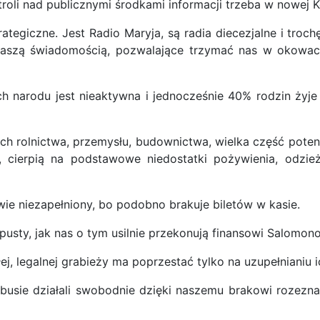
roli nad publicznymi środkami informacji trzeba w nowej K
rategiczne. Jest Radio Maryja, są radia diecezjalne i tr
e naszą świadomością, pozwalające trzymać nas w okowa
ch narodu jest nieaktywna i jednocześnie 40% rodzin żyje
ch rolnictwa, przemysłu, budownictwa, wielka część poten
ch, cierpią na podstawowe niedostatki pożywienia, odzi
wie niezapełniony, bo podobno brakuje biletów w kasie.
usty, jak nas o tym usilnie przekonują finansowi Salomon
łej, legalnej grabieży ma poprzestać tylko na uzupełnianiu 
sie działali swobodnie dzięki naszemu brakowi rozezna