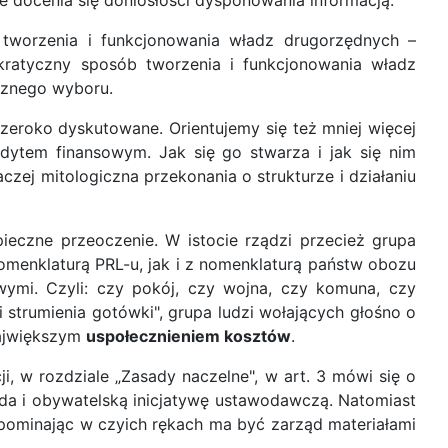
e docenia się doniosłości dysponowania informacją.
tworzenia i funkcjonowania władz drugorzędnych –
kratyczny sposób tworzenia i funkcjonowania władz
cznego wyboru.
zeroko dyskutowane. Orientujemy się też mniej więcej
dytem finansowym. Jak się go stwarza i jak się nim
zej mitologiczna przekonania o strukturze i działaniu
ieczne przeoczenie. W istocie rządzi przecież grupa
nomenklaturą PRL-u, jak i z nomenklaturą państw obozu
wymi. Czyli: czy pokój, czy wojna, czy komuna, czy
i strumienia gotówki", grupa ludzi wołających głośno o
ajwiększym
uspołecznieniem kosztów
.
, w rozdziale „Zasady naczelne", w art. 3 mówi się o
nda i obywatelską inicjatywę ustawodawczą. Natomiast
 wspominając w czyich rękach ma być zarząd materiałami