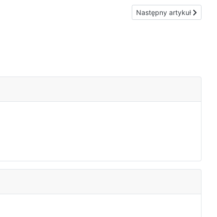
Następny artykuł: Na cześ
Następny artykuł