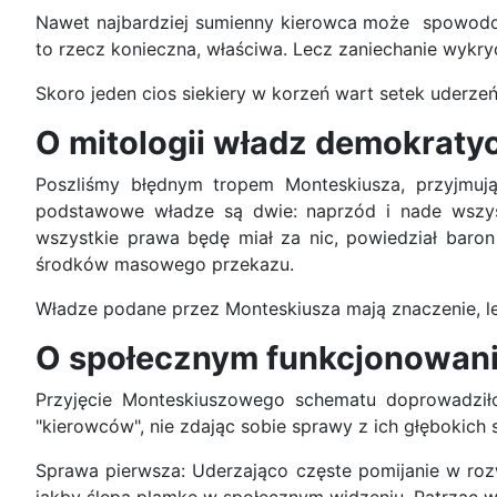
Nawet najbardziej sumienny kierowca może spowodować
to rzecz konieczna, właściwa. Lecz zaniechanie wykr
Skoro jeden cios siekiery w korzeń wart setek uderzeń
O mitologii władz demokraty
Poszliśmy błędnym tropem Monteskiusza, przyjmuj
podstawowe władze są dwie: naprzód i nade wszys
wszystkie prawa będę miał za nic, powiedział baron
środków masowego przekazu.
Władze podane przez Monteskiusza mają znaczenie, le
O społecznym funkcjonowani
Przyjęcie Monteskiuszowego schematu doprowadziło 
"kierowców", nie zdając sobie sprawy z ich głębokic
Sprawa pierwsza: Uderzająco częste pomijanie w roz