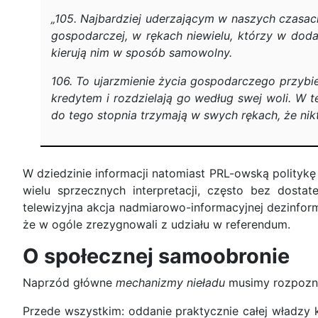
„105. Najbardziej uderzającym w naszych czasach
gospodarczej, w rękach niewielu, którzy w dodat
kierują nim w sposób samowolny.
106. To ujarzmienie życia gospodarczego przybier
kredytem i rozdzielają go według swej woli. W 
do tego stopnia trzymają w swych rękach, że nik
W dziedzinie informacji natomiast PRL-owską politykę 
wielu sprzecznych interpretacji, często bez dos
telewizyjna akcja nadmiarowo-informacyjnej dezinfor
że w ogóle zrezygnowali z udziału w referendum.
O społecznej samoobronie
Naprzód główne
mechanizmy nieładu
musimy rozpozn
Przede wszystkim: oddanie praktycznie całej władzy k