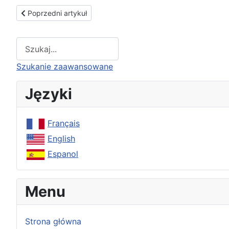
Poprzedni artykuł: Nurty ideologiczne zmieniają bieg historii
Poprzedni artykuł
Type 2 or more characters for results.
Szukanie zaawansowane
Języki
Français
English
Espanol
Menu
Strona główna