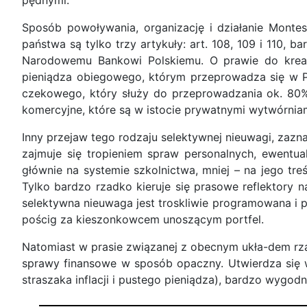
pędnymi.
Sposób powoływania, organizację i działanie Montes
państwa są tylko trzy artykuły: art. 108, 109 i 110, 
Narodowemu Bankowi Polskiemu. O prawie do kreacj
pieniądza obiegowego, którym przeprowadza się w Po
czekowego, który służy do przeprowadzania ok. 80% o
komercyjne, które są w istocie prywatnymi wytwórniam
Inny przejaw tego rodzaju selektywnej nieuwagi, zaz
zajmuje się tropieniem spraw personalnych, ewentua
głównie na systemie szkolnictwa, mniej – na jego treś
Tylko bardzo rzadko kieruje się prasowe reflektory
selektywna nieuwaga jest troskliwie programowana i 
pościg za kieszonkowcem unoszącym portfel.
Natomiast w prasie związanej z obecnym ukła-dem rz
sprawy finansowe w sposób opaczny. Utwierdza się
straszaka inflacji i pustego pieniądza), bardzo wygod