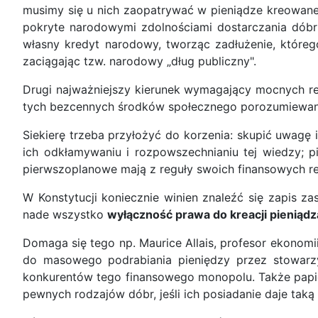
musimy się u nich zaopatrywać w pieniądze kreowane
pokryte narodowymi zdolnościami dostarczania dób
własny kredyt narodowy, tworząc zadłużenie, którego
zaciągając tzw. narodowy „dług publiczny".
Drugi najważniejszy kierunek wymagający mocnych r
tych bezcennych środków społecznego porozumiewania
Siekierę trzeba przyłożyć do korzenia: skupić uwagę 
ich odkłamywaniu i rozpowszechnianiu tej wiedzy; p
pierwszoplanowe mają z reguły swoich finansowych r
W Konstytucji koniecznie winien znaleźć się zapis z
nade wszystko
wyłączność prawa do kreacji pienią
Domaga się tego np. Maurice Allais, profesor ekonomi
do masowego podrabiania pieniędzy przez stowarzy
konkurentów tego finansowego monopolu. Także papież
pewnych rodzajów dóbr, jeśli ich posiadanie daje ta