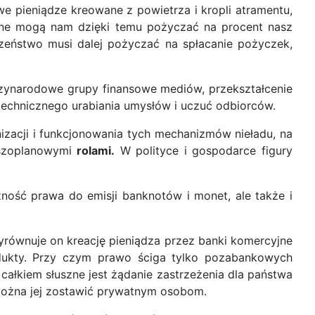
 pieniądze kreowane z powietrza i kropli atramentu,
jne mogą nam dzięki temu pożyczać na procent nasz
eczeństwo musi dalej pożyczać na spłacanie pożyczek,
zynarodowe grupy finansowe mediów, przekształcenie
echnicznego urabiania umysłów i uczuć odbiorców.
nizacji i funkcjonowania tych mechanizmów nieładu, na
szoplanowymi
rolami.
W polityce i gospodarce figury
zność prawa do emisji banknotów i monet, ale także i
yrównuje on kreację pieniądza przez banki komercyjne
odukty. Przy czym prawo ściga tylko pozabankowych
ałkiem słuszne jest żądanie zastrzeżenia dla państwa
 można jej zostawić prywatnym osobom.