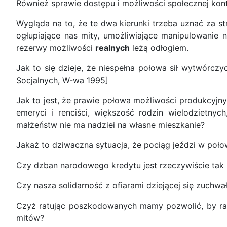
Również sprawie dostępu i możliwości społecznej kont
Wygląda na to, że te dwa kierunki trzeba uznać za st
ogłupiające nas mity, umożliwiające manipulowani
rezerwy możliwości
realnych
leżą odłogiem.
Jak to się dzieje, że niespełna połowa sił wytwórczy
Socjalnych, W-wa 1995]
Jak to jest, że prawie połowa możliwości produkcyjny
emeryci i renciści, większość rodzin wielodzietny
małżeństw nie ma nadziei na własne mieszkanie?
Jakaż to dziwaczna sytuacja, że pociąg jeździ w poło
Czy dzban narodowego kredytu jest rzeczywiście tak p
Czy nasza solidarność z ofiarami dziejącej się zuchwa
Czyż ratując poszkodowanych mamy pozwolić, by rabu
mitów?