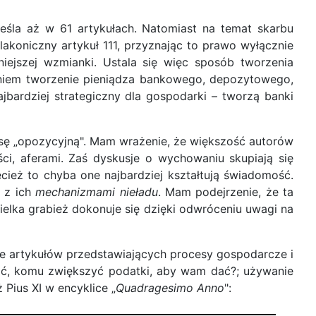
reśla aż w 61 artykułach. Natomiast na temat skarbu
 lakoniczny artykuł 111, przyznając to prawo wyłącznie
ejszej wzmianki. Ustala się więc sposób tworzenia
zeniem tworzenie pieniądza bankowego, depozytowego,
jbardziej strategiczny dla gospodarki – tworzą banki
asę „opozycyjną". Mam wrażenie, że większość autorów
ci, aferami. Zaś dyskusje o wychowaniu skupiają się
zecież to chyba one najbardziej kształtują świadomość.
, z ich
mechanizmami nieładu
. Mam podejrzenie, że ta
elka grabież dokonuje się dzięki odwróceniu uwagi na
e artykułów przedstawiających procesy gospodarcze i
ć, komu zwiększyć podatki, aby wam dać?; używanie
 Pius XI w encyklice „
Quadragesimo Anno
":