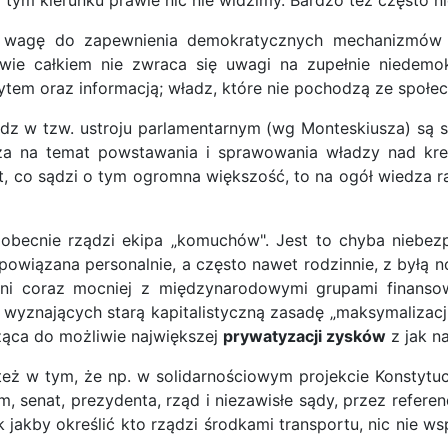
tym kierunku prawie nic nie widzimy. Bardzo też często ni
ą wagę do zapewnienia demokratycznych mechanizmów 
awie całkiem nie zwraca się uwagi na zupełnie niedemo
ytem oraz informacją; władz, które nie pochodzą ze społe
adz w tzw. ustroju parlamentarnym (wg Monteskiusza) są s
za na temat powstawania i sprawowania władzy nad kre
t, co sądzi o tym ogromna większość, to na ogół wiedza rac
becnie rządzi ekipa „komuchów". Jest to chyba niebezp
 powiązana personalnie, a często nawet rodzinnie, z byłą 
ani coraz mocniej z międzynarodowymi grupami finanso
dzi wyznających starą kapitalistyczną zasadę „maksymalizacj
ążąca do możliwie największej
prywatyzacji zysków
z jak n
ż w tym, że np. w solidarnościowym projekcie Konstytucji
 senat, prezydenta, rząd i niezawisłe sądy, przez refere
ak jakby określić kto rządzi środkami transportu, nic nie