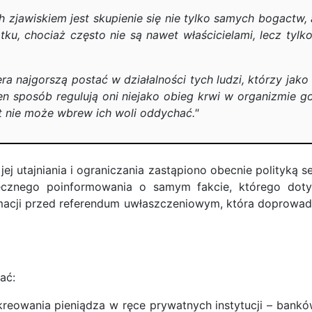
 zjawiskiem jest skupienie się nie tylko samych bogactw,
ku, chociaż często nie są nawet właścicielami, lecz tylk
a najgorszą postać w działalności tych ludzi, którzy jako
ten sposób regulują oni niejako obieg krwi w organizmi
t nie może wbrew ich woli oddychać."
jej utajniania i ograniczania zastąpiono obecnie polityką
tatecznego poinformowania o samym fakcie, którego do
macji przed referendum uwłaszczeniowym, która doprowadz
ać:
reowania pieniądza w ręce prywatnych instytucji – banków