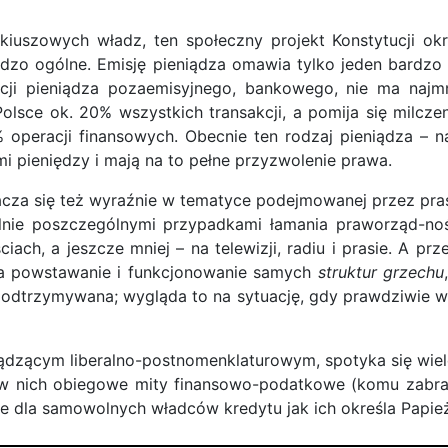
kiuszowych władz, ten społeczny projekt Konstytucji ok
bardzo ogólne. Emisję pieniądza omawia tylko jeden bardzo
i pieniądza pozaemisyjnego, bankowego, nie ma najmni
lsce ok. 20% wszystkich transakcji, a pomija się milc
peracji finansowych. Obecnie ten rodzaj pieniądza – na
i pieniędzy i mają na to pełne przyzwolenie prawa.
nacza się też wyraźnie w tematyce podejmowanej przez pr
lnie poszczególnymi przypadkami łamania praworząd-noś
ciach, a jeszcze mniej – na telewizji, radiu i prasie. A pr
 na powstawanie i funkcjonowanie samych
struktur grzechu
podtrzymywana; wygląda to na sytuację, gdy prawdziwie wi
ądzącym liberalno-postnomenklaturowym, spotyka się wiel
 w nich obiegowe mity finansowo-podatkowe (komu zabra
ne dla samowolnych władców kredytu jak ich określa Papież