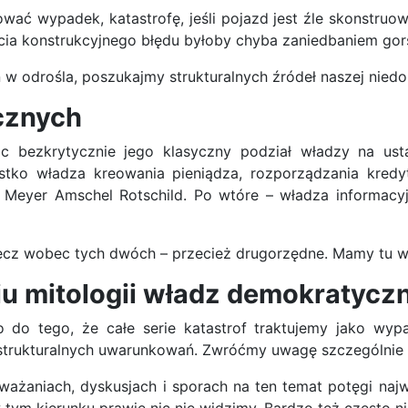
 wypadek, katastrofę, jeśli pojazd jest źle skonstruow
ycia konstrukcyjnego błędu byłoby chyba zaniedbaniem gor
 w odrośla, poszukajmy strukturalnych źródeł naszej niedol
cznych
ąc bezkrytycznie jego klasyczny podział władzy na us
tko władza kreowania pieniądza, rozporządzania kredy
 Meyer Amschel Rotschild. Po wtóre – władza informacyj
cz wobec tych dwóch – przecież drugorzędne. Mamy tu wię
u mitologii władz demokratycz
do tego, że całe serie katastrof traktujemy jako wypa
h strukturalnych uwarunkowań. Zwróćmy uwagę szczególnie 
ważaniach, dyskusjach i sporach na ten temat potęgi na