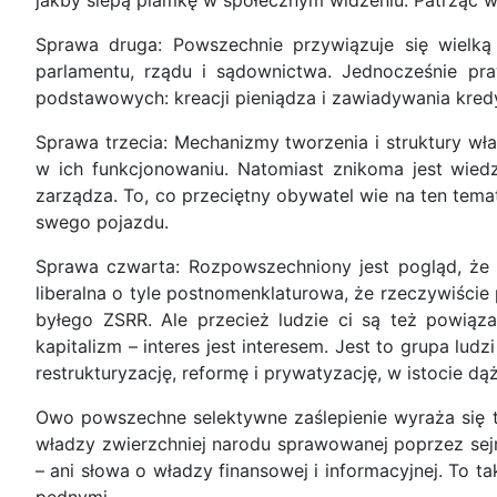
jakby ślepą plamkę w społecznym widzeniu. Patrząc w 
Sprawa druga: Powszechnie przywiązuje się wielk
parlamentu, rządu i sądownictwa. Jednocześnie pr
podstawowych: kreacji pieniądza i zawiadywania kred
Sprawa trzecia: Mechanizmy tworzenia i struktury wł
w ich funkcjonowaniu. Natomiast znikoma jest wied
zarządza. To, co przeciętny obywatel wie na ten tema
swego pojazdu.
Sprawa czwarta: Rozpowszechniony jest pogląd, że o
liberalna o tyle postnomenklaturowa, że rzeczywiście
byłego ZSRR. Ale przecież ludzie ci są też powiąz
kapitalizm – interes jest interesem. Jest to grupa lu
restrukturyzację, reformę i prywatyzację, w istocie d
Owo powszechne selektywne zaślepienie wyraża się te
władzy zwierzchniej narodu sprawowanej poprzez sejm,
– ani słowa o władzy finansowej i informacyjnej. To t