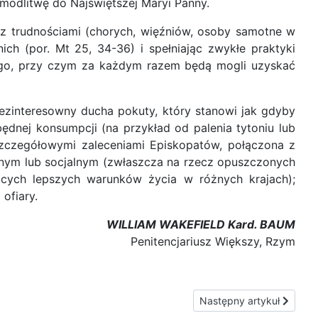
modlitwę do Najświętszej Maryi Panny.
 z trudnościami (chorych, więźniów, osoby samotne w
ch (por. Mt 25, 34-36) i spełniając zwykłe praktyki
tego, przy czym za każdym razem będą mogli uzyskać
ezinteresowny ducha pokuty, który stanowi jak gdyby
ędnej konsumpcji (na przykład od palenia tytoniu lub
szczegółowymi zaleceniami Episkopatów, połączona z
ijnym lub socjalnym (zwłaszcza na rzecz opuszczonych
jących lepszych warunków życia w różnych krajach);
ofiary.
WILLIAM WAKEFIELD Kard. BAUM
Penitencjariusz Większy, Rzym
Następny artykuł: Modlit
Następny artykuł