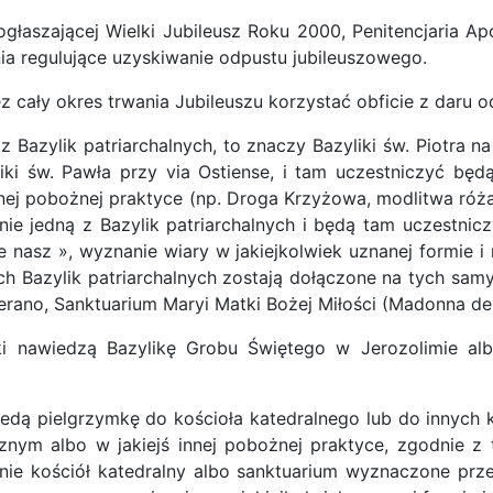
ogłaszającej Wielki Jubileusz Roku 2000, Penitencjaria Ap
ia regulujące uzyskiwanie odpustu jubileuszowego.
ały okres trwania Jubileuszu korzystać obficie z daru od
 z Bazylik patriarchalnych, to znaczy Bazyliki św. Piotra n
zyliki św. Pawła przy via Ostiense, i tam uczestniczyć 
 innej pobożnej praktyce (np. Droga Krzyżowa, modlitwa ró
nie jedną z Bazylik patriarchalnych i będą tam uczestnic
nasz », wyznanie wiary w jakiejkolwiek uznanej formie i
ch Bazylik patriarchalnych zostają dołączone na tych sam
rano, Sanktuarium Maryi Matki Bożej Miłości (Madonna del
nki nawiedzą Bazylikę Grobu Świętego w Jerozolimie al
bedą pielgrzymkę do kościoła katedralnego lub do innych 
znym albo w jakiejś innej pobożnej praktyce, zgodnie z
lnie kościół katedralny albo sanktuarium wyznaczone pr