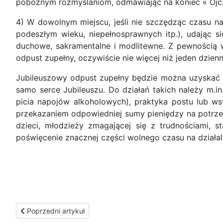
pobożnym rozmyślaniom, odmawiając na koniec « Ojcze 
4) W dowolnym miejscu, jeśli nie szczędząc czasu n
podeszłym wieku, niepełnosprawnych itp.), udając s
duchowe, sakramentalne i modlitewne. Z pewnością 
odpust zupełny, oczywiście nie więcej niż jeden dzienn
Jubileuszowy odpust zupełny będzie można uzyskać t
samo serce Jubileuszu. Do działań takich należy m.in
picia napojów alkoholowych), praktyka postu lub w
przekazaniem odpowiedniej sumy pieniędzy na potrzeb
dzieci, młodzieży zmagającej się z trudnościami, 
poświęcenie znacznej części wolnego czasu na działal
Poprzedni artykuł: Nie oddawajcie Waszej suwerennej władzy
Poprzedni artykuł