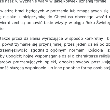
nasz », wyznanie wiary w jakiejkolwiek uznanej formie i 
awiedzą braci będących w potrzebie lub zmagających się
ię niejako z pielgrzymką do Chrystusa obecnego wśród ni
wierni zechcą ponowić takie wizyty w ciągu Roku Świę
ie.
akże przez działania wyrażające w sposób konkretny i b
. powstrzymanie się przynajmniej przez jeden dzień od zb
strzemięźliwości zgodna z ogólnymi normami Kościoła i 
y ubogich; hojne wspomaganie dzieł o charakterze relig
starców potrzebujących opieki, obcokrajowców poszuku
ność służącą wspólnocie lub inne podobne formy osobistej 
 emitowania własnych pieniędzy