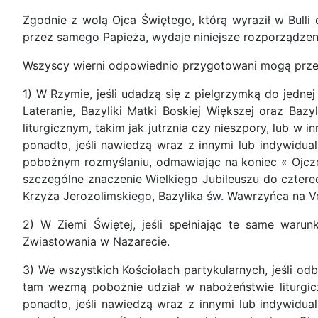
Zgodnie z wolą Ojca Świętego, którą wyraził w Bulli 
przez samego Papieża, wydaje niniejsze rozporządzen
Wszyscy wierni odpowiednio przygotowani mogą przez c
1) W Rzymie, jeśli udadzą się z pielgrzymką do jednej
Lateranie, Bazyliki Matki Boskiej Większej oraz Ba
liturgicznym, takim jak jutrznia czy nieszpory, lub w
ponadto, jeśli nawiedzą wraz z innymi lub indywidual
pobożnym rozmyślaniu, odmawiając na koniec « Ojcze 
szczególne znaczenie Wielkiego Jubileuszu do cztere
Krzyża Jerozolimskiego, Bazylika św. Wawrzyńca na Ve
2) W Ziemi Świętej, jeśli spełniając te same waru
Zwiastowania w Nazarecie.
3) We wszystkich Kościołach partykularnych, jeśli od
tam wezmą pobożnie udział w nabożeństwie liturgic
ponadto, jeśli nawiedzą wraz z innymi lub indywidua