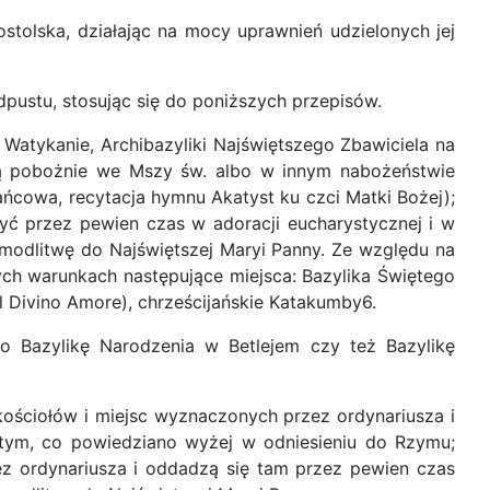
ostolska, działając na mocy uprawnień udzielonych jej
pustu, stosując się do poniższych przepisów.
a Watykanie, Archibazyliki Najświętszego Zbawiciela na
będą pobożnie we Mszy św. albo w innym nabożeństwie
żańcowa, recytacja hymnu Akatyst ku czci Matki Bożej);
zyć przez pewien czas w adoracji eucharystycznej i w
 modlitwę do Najświętszej Maryi Panny. Ze względu na
ych warunkach następujące miejsca: Bazylika Świętego
 Divino Amore), chrześcijańskie Katakumby6.
bo Bazylikę Narodzenia w Betlejem czy też Bazylikę
kościołów i miejsc wyznaczonych przez ordynariusza i
 tym, co powiedziano wyżej w odniesieniu do Rzymu;
zez ordynariusza i oddadzą się tam przez pewien czas