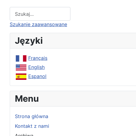
Type 2 or more characters for results.
Szukanie zaawansowane
Języki
Français
English
Espanol
Menu
Strona główna
Kontakt z nami
Archiwa