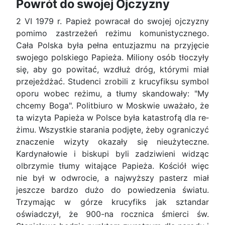
Powrόt do swojej Ojczyzny
2 VI 1979 r. Papież powracał do swojej ojczy­zny
pomimo zastrzeżeń reżimu komunistycznego.
Cała Polska była pełna entuzjazmu na przyjęcie
swojego polskiego Papieża. Miliony osób tłoczyły
się, aby go powitać, wzdłuż dróg, którymi miał
przejeżdżać. Studenci zrobili z krucyfiksu symbol
oporu wobec reżimu, a tłumy skandowały: "My
chcemy Boga". Politbiuro w Moskwie uważało, że
ta wizyta Papieża w Polsce była katastrofą dla re­
żimu. Wszystkie starania podjęte, żeby ograniczyć
znaczenie wizyty okazały się nieużyteczne.
Kardy­nałowie i biskupi byli zadziwieni widząc
olbrzymie tłumy witające Papieża. Kościół więc
nie był w od­wrocie, a najwyższy pasterz miał
jeszcze bardzo dużo do powiedzenia światu.
Trzymając w górze krucyfiks jak sztandar
oświadczył, że 900-na rocz­nica śmierci św.