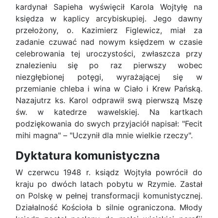
kardynał Sapieha wyświęcił Karola Wojtyłę na
księdza w kaplicy arcybiskupiej. Jego dawny
prze­łożony, o. Kazimierz Figlewicz, miał za
zadanie czuwać nad nowym księdzem w czasie
celebro­wania tej uroczystości, zwłaszcza przy
znalezieniu się po raz pierwszy wobec
niezgłębionej potęgi, wyrażającej się w
przemianie chleba i wina w Ciało i Krew Pańską.
Nazajutrz ks. Karol odprawił swą pierwszą Mszę
św. w katedrze wawelskiej. Na kartkach
podziękowania do swych przyjaciół napi­sał: "Fecit
mihi magna" – "Uczynił dla mnie wielkie rzeczy".
Dyktatura komunistyczna
W czerwcu 1948 r. ksiądz Wojtyła powrócił do
kraju po dwóch latach pobytu w Rzymie. Zastał
on Polskę w pełnej transformacji komunistycznej.
Działalność Kościoła b silnie ograniczona. Młody