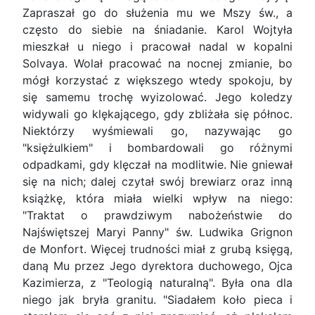
Zapra­szał go do służenia mu we Mszy św., a
często do siebie na śniadanie. Karol Wojtyła
mieszkał u niego i pracował nadal w kopalni
Solvaya. Wolał pracować na nocnej zmianie, bo
mógł korzystać z większego wtedy spokoju, by
się samemu trochę wyizolować. Jego koledzy
widywali go klękają­cego, gdy zbliżała się północ.
Niektórzy wyśmie­wali go, nazywając go
"księżulkiem" i bombardo­wali go różnymi
odpadkami, gdy klęczał na modli­twie. Nie gniewał
się na nich; dalej czytał swój brewiarz oraz inną
książkę, która miała wielki wpływ na niego:
"Traktat o prawdziwym nabożeń­stwie do
Najświęt­szej Maryi Panny" św. Ludwika Grignon
de Mon­fort. Więcej trudności miał z grubą księgą,
daną Mu przez Jego dyrektora duchowego, Ojca
Kazimie­rza, z "Teologią naturalną". Była ona dla
niego jak bryła granitu. "Siadałem koło pieca i