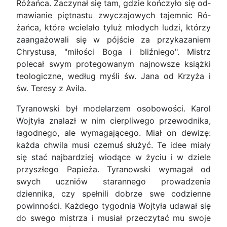
Różańca. Zaczynał się tam, gdzie kończyło się od­
mawianie piętnastu zwyczajowych tajemnic Ró­
żańca, które wcielało tyluż młodych ludzi, którzy
zaangażowali się w pójście za przykazaniem
Chry­stusa, "miłości Boga i bliźniego". Mistrz
polecał swym protegowanym najnowsze książki
teolo­giczne, według myśli św. Jana od Krzyża i
św. Te­resy z Avila.
Tyranowski był modelarzem osobowości. Ka­rol
Wojtyła znalazł w nim cierpliwego przewodnika,
łagodnego, ale wymagającego. Miał on dewizę:
każda chwila musi czemuś służyć. Te idee miały
się stać najbardziej wiodące w życiu i w dziele
przyszłego Papieża. Tyranowski wymagał od
swych uczniów starannego prowadzenia
dziennika, czy spełnili dobrze swe codzienne
powinności. Każdego tygodnia Wojtyła udawał się
do swego mistrza i musiał przeczytać mu swoje