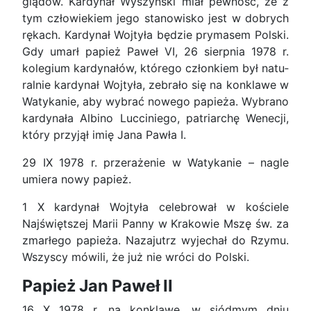
glądów. Kardynał Wyszyński miał pewność, że z
tym człowiekiem jego stanowisko jest w dobrych
rękach. Kardynał Wojtyła będzie prymasem Polski.
Gdy umarł papież Paweł VI, 26 sierpnia 1978 r.
kolegium kardynałów, którego członkiem był natu­
ralnie kardynał Wojtyła, zebrało się na konklawe w
Watykanie, aby wybrać nowego papieża. Wybrano
kardynała Albino Lucciniego, patriarchę Wenecji,
który przyjął imię Jana Pawła I.
29 IX 1978 r. przerażenie w Watykanie – na­gle
umiera nowy papież.
1 X kardynał Wojtyła celebrował w kościele
Najświętszej Marii Panny w Krakowie Mszę św. za
zmarłego papieża. Nazajutrz wyjechał do Rzymu.
Wszyscy mówili, że już nie wróci do Polski.
Papież Jan Paweł II
16 X 1978 r. na konklawe, w siódmym dniu