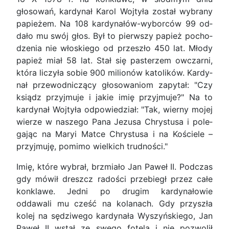
głosowań, kardynał Karol Wojtyła został wybrany
papieżem. Na 108 kardynałów-wyborców 99 od­
dało mu swój głos. Był to pierwszy papież pocho­
dzenia nie włoskiego od przeszło 450 lat. Młody
papież miał 58 lat. Stał się pasterzem owczarni,
która liczyła sobie 900 milionów katolików. Kardy­
nał przewodniczący głosowaniom zapytał: "Czy
ksiądz przyjmuje i jakie imię przyjmuje?" Na to
kardynał Wojtyła odpowiedział: "Tak, wierny mojej
wierze w naszego Pana Jezusa Chrystusa i pole­
gając na Maryi Matce Chrystusa i na Kościele –
przyjmuję, pomimo wielkich trudności."
Imię, które wybrał, brzmiało Jan Paweł II. Podczas
gdy mówił dreszcz radości przebiegł przez całe
konklawe. Jedni po drugim kardynało­wie
oddawali mu cześć na kolanach. Gdy przyszła
kolej na sędziwego kardynała Wyszyńskiego, Jan
Paweł II wstał ze swego fotela i nie pozwolił