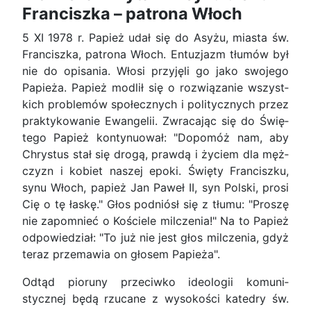
Franciszka – patrona Włoch
5 XI 1978 r. Papież udał się do Asyżu, miasta św.
Franciszka, patrona Włoch. Entuzjazm tłumów był
nie do opisania. Włosi przyjęli go jako swojego
Papieża. Papież modlił się o rozwiązanie wszyst­
kich problemów społecznych i politycznych przez
praktykowanie Ewangelii. Zwracając się do Świę­
tego Papież kontynuował: "Dopomóż nam, aby
Chrystus stał się drogą, prawdą i życiem dla męż­
czyzn i kobiet naszej epoki. Święty Franciszku,
synu Włoch, papież Jan Paweł II, syn Polski, prosi
Cię o tę łaskę." Głos podniósł się z tłumu: "Proszę
nie zapomnieć o Kościele milczenia!" Na to Pa­pież
odpowiedział: "To już nie jest głos milczenia, gdyż
teraz przemawia on głosem Papieża".
Odtąd pioruny przeciwko ideologii komuni­
stycznej będą rzucane z wysokości katedry św.