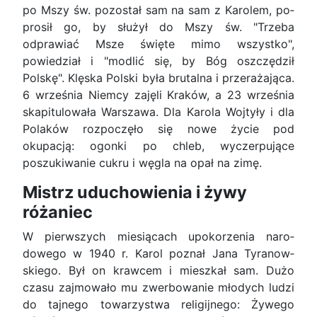
po Mszy św. pozostał sam na sam z Karolem, po­
prosił go, by służył do Mszy św. "Trzeba
odprawiać Msze święte mimo wszystko",
powiedział i "modlić się, by Bóg oszczędził
Polskę". Klęska Polski była brutalna i przerażająca.
6 września Niemcy zajęli Kraków, a 23 września
skapitulowała Warszawa. Dla Karola Wojtyły i dla
Polaków rozpoczęło się nowe życie pod
okupacją: ogonki po chleb, wy­czerpujące
poszukiwanie cukru i węgla na opał na zimę.
Mistrz uduchowienia i żywy
różaniec
W pierwszych miesiącach upokorzenia naro­
dowego w 1940 r. Karol poznał Jana Tyranow­
skiego. Był on krawcem i mieszkał sam. Dużo
czasu zajmowało mu zwerbowanie młodych ludzi
do tajnego towarzystwa religijnego: Żywego