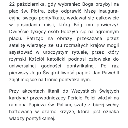
22 października, gdy wybraniec Boga przybył na
plac św. Piotra, żeby odprawić Mszę inaugura­
cyjną swego pontyfikatu, wydawał się całkowicie
w posiadaniu misji, którą Bóg mu powierzył.
Dwieście tysięcy osób tłoczyło się na ogromnym
placu. Pa­trząc na obrazy przekazane przez
satelitę wierzący ze stu rozmaitych krajów mogli
asystować w uro­czystym rytuale, przez który
rzymski Kościół kato­licki podnosi człowieka do
uniwersalnej godności pontyfikalnej. Po raz
pierwszy Jego Świątobliwość papież Jan Paweł II
zajął miejsce na tronie pontyfi­kalnym.
Przy akcentach litanii do Wszystkich Świętych
kardynał przewodniczący Pericle Felici włożył na
ramiona Papieża św. Palium, szatę z białej wełny
haftowaną w czarne krzyże, która jest oznaką
wła­dzy pontyfikalnej.