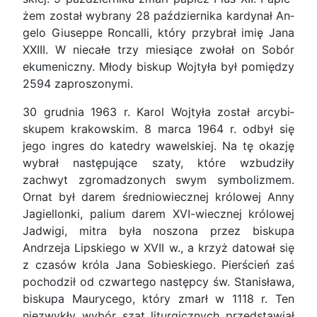
żem został wybrany 28 października kardynał An­
gelo Giuseppe Roncalli, który przybrał imię Jana
XXIII. W niecałe trzy miesiące zwołał on Sobór
ekumeniczny. Młody biskup Wojtyła był pomiędzy
2594 zaproszonymi.
30 grudnia 1963 r. Karol Wojtyła został arcybi­
skupem krakowskim. 8 marca 1964 r. odbył się
jego ingres do katedry wawelskiej. Na tę okazję
wybrał następujące szaty, które wzbudziły
zachwyt zgromadzonych swym symbolizmem.
Ornat był da­rem średniowiecznej królowej Anny
Jagiellonki, pa­lium darem XVI-wiecznej królowej
Jadwigi, mitra była noszona przez biskupa
Andrzeja Lipskiego w XVII w., a krzyż datował się
z czasów króla Jana Sobieskiego. Pierścień zaś
pochodził od czwartego następcy św. Stanisława,
biskupa Maurycego, który zmarł w 1118 r. Ten
niezwykły wybór szat li­turgicznych przedstawiał