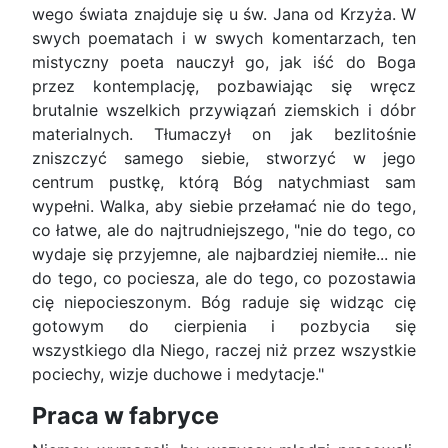
wego świata znajduje się u św. Jana od Krzyża. W
swych poematach i w swych komentarzach, ten
mistyczny poeta nauczył go, jak iść do Boga
przez kontemplację, pozbawiając się wręcz
brutalnie wszelkich przywiązań ziemskich i dóbr
material­nych. Tłumaczył on jak bezlitośnie
zniszczyć sa­mego siebie, stworzyć w jego
centrum pustkę, którą Bóg natychmiast sam
wypełni. Walka, aby siebie przełamać nie do tego,
co łatwe, ale do naj­trudniejszego, "nie do tego, co
wydaje się przy­jemne, ale najbardziej niemiłe... nie
do tego, co pociesza, ale do tego, co pozostawia
cię niepocie­szonym. Bóg raduje się widząc cię
gotowym do cierpienia i pozbycia się
wszystkiego dla Niego, ra­czej niż przez wszystkie
pociechy, wizje duchowe i medytacje."
Praca w fabryce