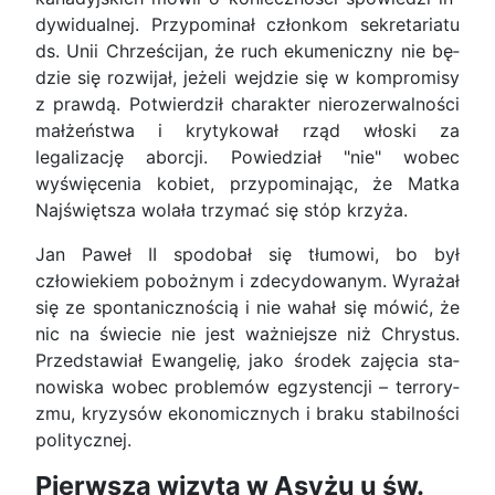
dywi­dualnej. Przypominał członkom sekretariatu
ds. Unii Chrześcijan, że ruch ekumeniczny nie bę­
dzie się rozwijał, jeżeli wejdzie się w kompromisy
z prawdą. Potwierdził charakter nierozerwalności
małżeństwa i krytykował rząd włoski za
legalizację aborcji. Powiedział "nie" wobec
wyświęcenia ko­biet, przypominając, że Matka
Najświętsza wolała trzy­mać się stόp krzyża.
Jan Paweł II spodobał się tłumowi, bo był
człowiekiem pobożnym i zdecydowanym. Wyrażał
się ze spontanicznością i nie wahał się mówić, że
nic na świecie nie jest ważniejsze niż Chrystus.
Przedstawiał Ewangelię‚ jako środek zajęcia sta­
nowiska wobec problemów egzystencji – terrory­
zmu, kryzysów ekonomicznych i braku stabilności
politycznej.
Pierwsza wizyta w Asyżu u św.