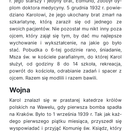
r. jego starszy i jedyny brat, Edmund, zdobył dy­
plom doktora medycyny. 5 grudnia 1932 r. powie­
dziano Karolowi, że jego ukochany brat zmarł na
szkarlatynę, którą zaraził się od jednego ze
swoich pacjentów. Nie pozostał mu nikt inny poza
ojcem‚ który zajął się tym, by dać mu najlepsze
wy­chowa­nie i wykształcenie, na jakie go było
stać. Pobudka o 6-tej godzinie rano, śniadanie,
Msza św. w ko­ściele parafialnym, do której Karol
służył, od go­dziny 8 do 14 szkoła, rekreacja,
powrót do ko­ścioła, odrabianie zadań i spacer z
ojcem. Ra­zem się modlili i razem bawili.
Wojna
Karol znalazł się w prastarej katedrze krόlόw
polskich na Wawelu, gdy pierwsza bomba spadła
na Kraków. Było to 1 września 1939 r. Tak jak każ­
dego pierwszego piątku miesiąca, przyszedł się
wyspowiadać i przyjąć Komunię św. Ksiądz, który