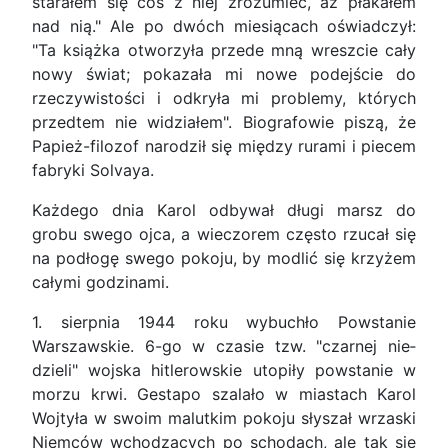
starałem się coś z niej zrozumieć, aż płakałem
nad nią." Ale po dwóch miesiącach oświadczył:
"Ta książka otwo­rzyła przede mną wreszcie cały
nowy świat; poka­zała mi nowe podejście do
rzeczywi­stości i odkryła mi problemy, których
przedtem nie widziałem". Biografowie piszą, że
Papież-filozof narodził się między rurami i piecem
fabryki Solvaya.
Każdego dnia Karol odbywał długi marsz do
grobu swego ojca, a wieczorem często rzucał się
na podłogę swego pokoju, by modlić się krzyżem
całymi godzinami.
1. sierpnia 1944 roku wybuchło Powstanie
Warszawskie. 6-go w czasie tzw. "czarnej nie­
dzieli" wojska hitlerowskie utopiły powstanie w
mo­rzu krwi. Gestapo szalało w miastach Karol
Wojtyła w swoim malutkim pokoju słyszał wrzaski
Niemców wchodzących po schodach, ale tak się