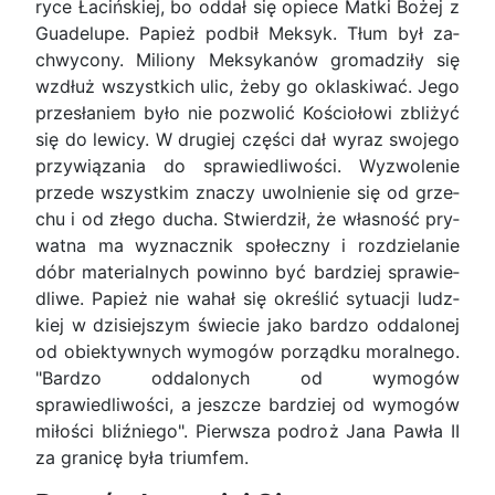
ryce Łacińskiej, bo oddał się opiece Matki Bożej z
Gua­delupe. Papież podbił Meksyk. Tłum był za­
chwy­cony. Miliony Meksykanόw gromadziły się
wzdłuż wszystkich ulic, żeby go oklaskiwać. Jego
przesła­niem było nie pozwolić Kościołowi zbliżyć
się do lewicy. W drugiej części dał wyraz swojego
przy­wiązania do sprawiedliwości. Wyzwolenie
przede wszystkim znaczy uwolnienie się od grze­
chu i od złego ducha. Stwierdził, że własność pry­
watna ma wyznacznik społeczny i rozdzielanie
dóbr material­nych powinno być bardziej sprawie­
dliwe. Papież nie wahał się określić sytuacji ludz­
kiej w dzisiej­szym świecie jako bardzo oddalonej
od obiektyw­nych wymogów porządku moralnego.
"Bardzo od­dalonych od wymogów
sprawiedliwości, a jeszcze bardziej od wymogów
miłości bliźniego". Pierwsza podroż Jana Pawła II
za granicę była triumfem.