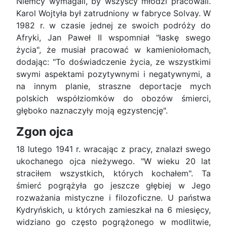
Niemcy wymagali, by wszyscy młodzi praco­wali.
Karol Wojtyła był zatrudniony w fabryce Solvay. W
1982 r. w czasie jednej ze swoich po­dróży do
Afryki, Jan Paweł II wspomniał "łaskę swego
życia", że musiał pracować w kamienioło­mach,
dodając: "To doświadczenie życia, ze wszystkimi
swymi aspektami pozytywnymi i nega­tywnymi, a
na innym planie, straszne deportacje mych
polskich wspόłziomkόw do obozów śmierci,
głęboko naznaczyły moją egzystencję".
Zgon ojca
18 lutego 1941 r. wracając z pracy, znalazł swego
ukochanego ojca nieżywego. "W wieku 20 lat
straciłem wszystkich, których kochałem". Ta
śmierć pogrążyła go jeszcze głębiej w Jego
rozwa­żania mistyczne i filozoficzne. U państwa
Kydryń­skich, u których zamieszkał na 6 miesięcy,
wi­dziano go często pogrążonego w modlitwie,