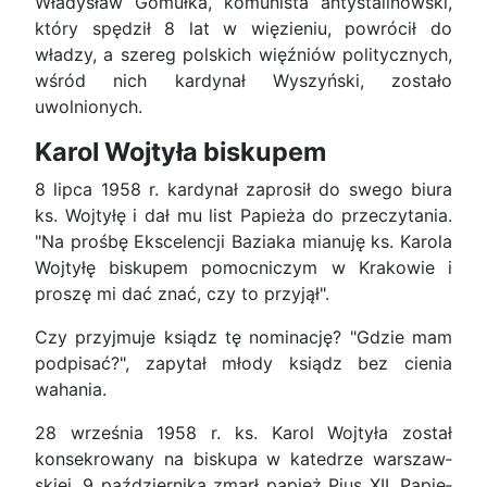
Władysław Gomułka, komunista antystalinowski,
który spędził 8 lat w więzieniu, powrócił do
władzy, a szereg polskich więźniów politycznych,
wśród nich kardynał Wyszyński, zostało
uwolnionych.
Karol Wojtyła biskupem
8 lipca 1958 r. kardynał zaprosił do swego biura
ks. Wojtyłę i dał mu list Papieża do przeczy­tania.
"Na prośbę Ekscelencji Baziaka mianuję ks. Karola
Wojtyłę biskupem pomocniczym w Krako­wie i
proszę mi dać znać, czy to przyjął".
Czy przyjmuje ksiądz tę nominację? "Gdzie mam
podpisać?", zapytał młody ksiądz bez cienia
wahania.
28 września 1958 r. ks. Karol Wojtyła został
konsekrowany na biskupa w katedrze warszaw­
skiej. 9 października zmarł papież Pius XII. Papie­