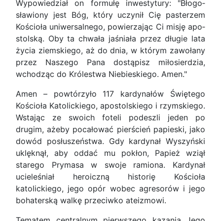
Wypowiedział on formułę inwestytury: "Błogo­
sławiony jest Bóg, który uczynił Cię pasterzem
Ko­ścioła uniwersalnego, powierzając Ci misję apo­
stolską. Oby ta chwała jaśniała przez długie lata
życia ziemskiego, aż do dnia, w którym zawołany
przez Naszego Pana dostąpisz miłosierdzia,
wchodząc do Królestwa Niebieskiego. Amen."
Amen – powtórzyło 117 kardynałów Świętego
Kościoła Katolickiego, apostolskiego i rzymskiego.
Wstając ze swoich foteli podeszli jeden po
drugim, ażeby pocałować pierścień papieski, jako
dowód posłuszeństwa. Gdy kardynał Wyszyński
uklęknął, aby oddać mu pokłon, Papież wziął
starego Pry­masa w swoje ramiona. Kardynał
ucieleśniał hero­iczną historię Kościoła
katolickiego, jego opór wo­bec agresorów i jego
bohaterską walkę przeciwko ateizmowi.
Tematem centralnym pierwszego kazania Jego