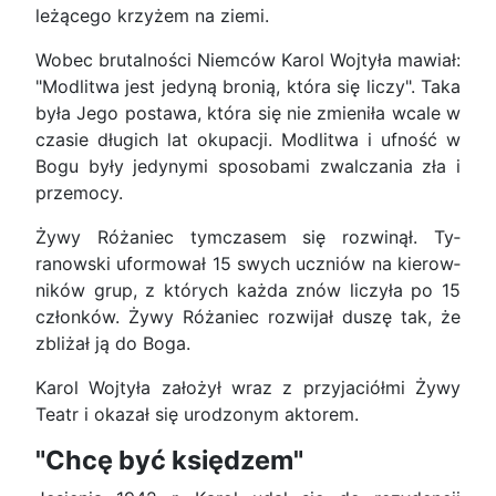
leżą­cego krzyżem na ziemi.
Wobec brutalności Niemców Karol Wojtyła mawiał:
"Modlitwa jest jedyną bronią, która się li­czy". Taka
była Jego postawa, która się nie zmie­niła wcale w
czasie długich lat okupacji. Modlitwa i ufność w
Bogu były jedynymi sposobami zwalcza­nia zła i
przemocy.
Żywy Różaniec tymczasem się rozwinął. Ty­
ranowski uformował 15 swych uczniów na kierow­
ników grup, z których każda znów liczyła po 15
członków. Żywy Różaniec rozwijał duszę tak, że
zbliżał ją do Boga.
Karol Wojtyła założył wraz z przyjaciółmi Żywy
Teatr i okazał się urodzonym aktorem.
"Chcę być księdzem"