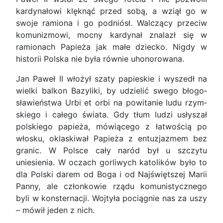
kardy­nałowi klęknąć przed sobą, a wziął go w
swoje ra­miona i go podniósł. Walczący przeciw
komuni­zmowi, mocny kardynał znalazł się w
ramionach Papieża jak małe dziecko. Nigdy w
historii Polska nie była równie uhonorowana.
Jan Paweł II włożył szaty papieskie i wyszedł na
wielki balkon Bazyliki, by udzielić swego błogo­
sławieństwa Urbi et orbi na powitanie ludu rzym­
skiego i całego świata. Gdy tłum ludzi usłyszał
pol­skiego papieża, mówiącego z łatwością po
włosku, oklaskiwał Papieża z entuzjazmem bez
granic. W Polsce cały naród był u szczytu
uniesienia. W oczach gorliwych katolików było to
dla Polski da­rem od Boga i od Najświętszej Marii
Panny, ale członkowie rządu komunistycznego
byli w konster­nacji. Wojtyła pociągnie nas za uszy
– mówił jeden z nich.