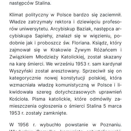
następ­ców Stalina.
Klimat polityczny w Polsce bardzo się zaciem­nił.
Władze zatrzymały rektora i dziewięciu profeso­
rów uniwersytetu. Arcybiskup Baziak, następca ar­
cybiskupa Sapiehy, znalazł się w więzieniu, po­
dobnie jak i proboszcz św. Floriana. Ksiądz, który
zajmował się w Krakowie Żywym Różańcem i
Związkiem Młodzieży Katolickiej, został skazany
na karę śmierci. We wrześniu 1953 r. sam kardynał
Wyszyński został aresztowany. Sprzeciwił się on
kategorycznie nowej konstytucji polskiej, która
wzmacniała władzę komunistyczną w Polsce i li­
kwidowała szereg dotychczasowych uprawnień
Kościoła. Pisma katolickie, które odmówiły za­
mieszczenia ogłoszenia o śmierci Stalina 5 marca
1953 r. zostały zamknięte.
W 1956 r. wybuchło powstanie w Poznaniu.