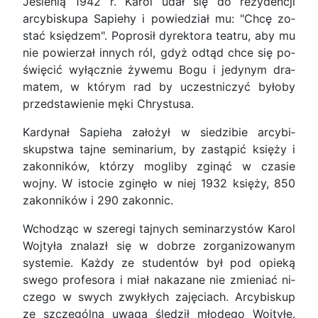
Jesienią 1942 r. Karol udał się do rezydencji
arcybiskupa Sapiehy i powiedział mu: "Chcę zo­
stać księdzem". Poprosił dyrektora teatru, aby mu
nie powierzał innych ról, gdyż odtąd chce się po­
święcić wyłącznie żywemu Bogu i jedynym dra­
matem, w którym rad by uczestniczyć byłoby
przedstawienie męki Chrystusa.
Kardynał Sapieha założył w siedzibie arcybi­
skupstwa tajne seminarium, by zastąpić księży i
zakonników, którzy mogliby zginąć w czasie
wojny. W istocie zginęło w niej 1932 księży, 850
zakonni­ków i 290 zakonnic.
Wchodząc w szeregi tajnych seminarzystów Karol
Wojtyła znalazł się w dobrze zorganizowa­nym
systemie. Każdy ze studentów był pod opieką
swego profesora i miał nakazane nie zmieniać ni­
czego w swych zwykłych zajęciach. Arcybiskup
ze szczególną uwagą śledził młodego Wojtyłę.