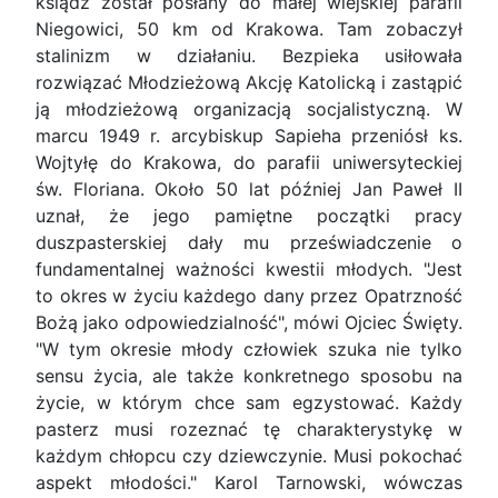
ksiądz został posłany do małej wiejskiej parafii
Niegowici, 50 km od Krakowa. Tam zobaczył
stali­nizm w działaniu. Bezpieka usiłowała
rozwiązać Młodzieżową Akcję Katolicką i zastąpić
ją młodzie­żową organizacją socjalistyczną. W
marcu 1949 r. arcybiskup Sapieha przeniósł ks.
Wojtyłę do Kra­kowa, do parafii uniwersyteckiej
św. Floriana. Około 50 lat później Jan Paweł II
uznał, że jego pamiętne początki pracy
duszpasterskiej dały mu przeświadczenie o
fundamentalnej ważności kwe­stii młodych. "Jest
to okres w życiu każdego dany przez Opatrzność
Bożą jako odpowiedzialność", mówi Ojciec Święty.
"W tym okresie młody czło­wiek szuka nie tylko
sensu życia, ale także kon­kretnego sposobu na
życie, w którym chce sam egzystować. Każdy
pasterz musi rozeznać tę cha­rakterystykę w
każdym chłopcu czy dziewczynie. Musi pokochać
aspekt młodości." Karol Tarnowski, wówczas