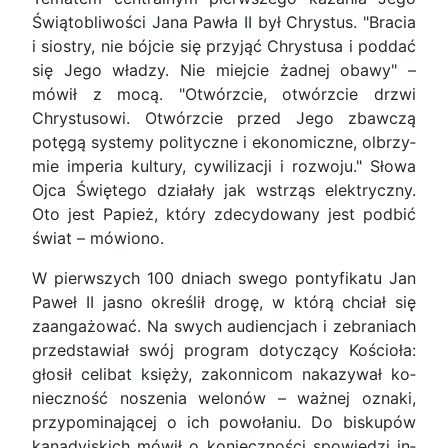
Świątobliwości Jana Pawła II był Chrystus. "Bracia
i siostry, nie bójcie się przyjąć Chrystusa i poddać
się Jego władzy. Nie miejcie żadnej obawy" –
mówił z mocą. "Otwórzcie, otwórzcie drzwi
Chrystusowi. Otwórzcie przed Jego zbawczą
potęgą systemy polityczne i ekonomiczne, olbrzy­
mie imperia kultury, cywilizacji i rozwoju." Słowa
Ojca Świętego działały jak wstrząs elektryczny.
Oto jest Papież, który zdecydowany jest podbić
świat – mówiono.
W pierwszych 100 dniach swego pontyfikatu Jan
Paweł II jasno określił drogę, w którą chciał się
zaangażować. Na swych audiencjach i zebraniach
przedstawiał swój program dotyczący Kościoła:
głosił celibat księży, zakonnicom nakazywał ko­
nieczność noszenia welonów – ważnej oznaki,
przypominającej o ich powołaniu. Do biskupów
ka­nadyjskich mówił o konieczności spowiedzi in­