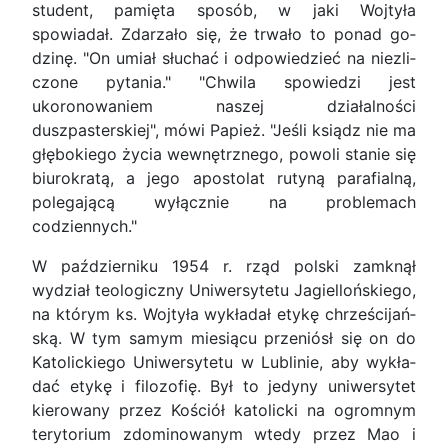
student, pamięta sposób, w jaki Wojtyła
spowiadał. Zdarzało się, że trwało to ponad go­
dzinę. "On umiał słuchać i odpowiedzieć na niezli­
czone pytania." "Chwila spowiedzi jest
ukoronowa­niem naszej działalności
duszpasterskiej", mówi Papież. "Jeśli ksiądz nie ma
głębokiego życia we­wnętrznego, powoli stanie się
biurokratą, a jego apostolat rutyną parafialną,
polegającą wyłącznie na problemach
codziennych."
W październiku 1954 r. rząd polski zamknął
wydział teologiczny Uniwersytetu Jagiellońskiego,
na którym ks. Wojtyła wykładał etykę chrześcijań­
ską. W tym samym miesiącu przeniósł się on do
Katolickiego Uniwersytetu w Lublinie, aby wykła­
dać etykę i filozofię. Był to jedyny uniwersytet
kie­rowany przez Kościół katolicki na ogromnym
tery­torium zdominowanym wtedy przez Mao i