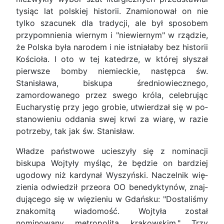
tysiąc lat polskiej historii. Znamionował on nie
tylko szacunek dla tradycji, ale był sposobem
przypomnienia wiernym i "nie­wiernym" w rządzie,
że Polska była narodem i nie istniałaby bez historii
Kościoła. I oto w tej katedrze, w której słyszał
pierwsze bomby niemieckie, na­stępca św.
Stanisława, biskupa średniowiecznego,
zamordowanego przez swego króla, celebrując
Eucharystię przy jego grobie, utwierdzał się w po­
stanowieniu oddania swej krwi za wiarę, w razie
potrzeby, tak jak św. Stanisław.
Władze państwowe ucieszyły się z nominacji
biskupa Wojtyły myśląc, że będzie on bardziej
ugodowy niż kardynał Wyszyński. Naczelnik wię­
zienia odwiedził przeora OO benedyktynów, znaj­
dującego się w więzieniu w Gdańsku: "Dostaliśmy
znakomitą wiadomość. Wojtyła został
nominowany metropolitą krakowskim." Trzy