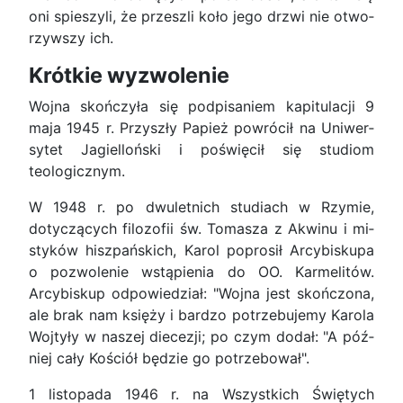
oni spie­szyli, że przeszli koło jego drzwi nie otwo­
rzywszy ich.
Krótkie wyzwolenie
Wojna skończyła się podpisaniem kapitulacji 9
maja 1945 r. Przyszły Papież powrócił na Uniwer­
sytet Jagielloński i poświęcił się studiom
teologicz­nym.
W 1948 r. po dwuletnich studiach w Rzymie,
dotyczących filozofii św. Tomasza z Akwinu i mi­
styków hiszpańskich, Karol poprosił Arcybiskupa
o pozwolenie wstąpienia do OO. Karmelitów.
Arcybi­skup odpowiedział: "Wojna jest skończona,
ale brak nam księży i bardzo potrzebujemy Karola
Wojtyły w naszej diecezji; po czym dodał: "A póź­
niej cały Kościół będzie go potrzebował".
1 listopada 1946 r. na Wszystkich Świętych