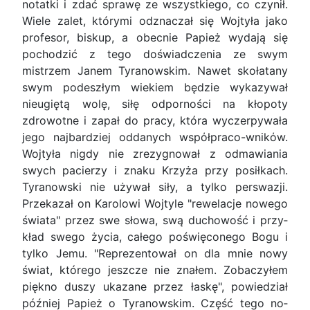
notatki i zdać sprawę ze wszystkiego, co czynił.
Wiele zalet, któ­rymi odznaczał się Wojtyła jako
profesor, biskup, a obecnie Papież wydają się
pochodzić z tego do­świadczenia ze swym
mistrzem Janem Tyranow­skim. Nawet skołatany
swym podeszłym wiekiem będzie wykazywał
nieugiętą wolę, siłę odporności na kłopoty
zdrowotne i zapał do pracy, która wy­czerpywała
jego najbardziej oddanych wspόłpraco-wnikόw.
Wojtyła nigdy nie zrezygnował z odma­wiania
swych pacierzy i znaku Krzyża przy posił­kach.
Tyranowski nie używał siły, a tylko perswazji.
Przekazał on Karolowi Wojtyle "rewelacje nowego
świata" przez swe słowa, swą duchowość i przy­
kład swego życia, całego poświęconego Bogu i
tylko Jemu. "Reprezentował on dla mnie nowy
świat, którego jeszcze nie znałem. Zobaczyłem
piękno duszy ukazane przez łaskę", powiedział
później Papież o Tyranowskim. Część tego no­