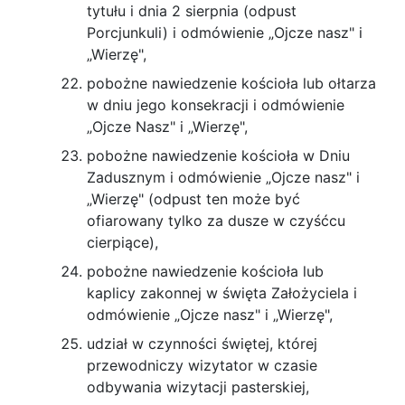
tytułu i dnia 2 sierpnia (odpust
Porcjunkuli) i odmówienie „Ojcze nasz" i
„Wierzę",
pobożne nawiedzenie kościoła lub ołtarza
w dniu jego konsekracji i odmówienie
„Ojcze Nasz" i „Wierzę",
pobożne nawiedzenie kościoła w Dniu
Zadusz­nym i odmówienie „Ojcze nasz" i
„Wierzę" (odpust ten może być
ofiarowany tylko za dusze w czyśćcu
cierpiące),
pobożne nawiedzenie kościoła lub
kaplicy za­konnej w święta Założyciela i
odmówienie „Ojcze nasz" i „Wierzę",
udział w czynności świętej, której
przewodni­czy wizytator w czasie
odbywania wizytacji paster­skiej,