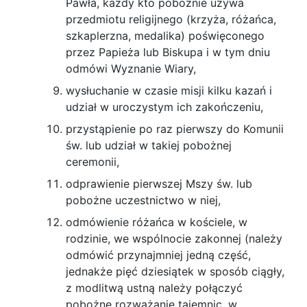
Pawła, każdy kto pobożnie używa
przedmiotu religijnego (krzyża, różańca,
szkaplerzna, medalika) poświę­conego
przez Papieża lub Biskupa i w tym dniu
odmówi Wyznanie Wiary,
wysłuchanie w czasie misji kilku kazań i
udział w uroczystym ich zakończeniu,
przystąpienie po raz pierwszy do Komunii
św. lub udział w takiej pobożnej
ceremonii,
odprawienie pierwszej Mszy św. lub
pobożne uczestnictwo w niej,
odmówienie różańca w kościele, w
rodzinie, we wspólnocie zakonnej (należy
odmówić przy­najmniej jedną część,
jednakże pięć dziesiątek w sposób ciągły,
z modlitwą ustną należy połączyć
pobożne rozważanie tajemnic, w