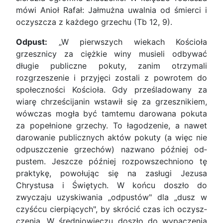
mówi Anioł Rafał: Jałmużna uwalnia od śmierci i
oczyszcza z każdego grzechu (Tb 12, 9).
Odpust:
„W pierwszych wiekach Kościoła
grzesznicy za ciężkie winy musieli odbywać
długie publiczne pokuty, zanim otrzymali
rozgrzeszenie i przyjęci zostali z powrotem do
spo­łeczności Ko­ścioła. Gdy prze­ślado­wany za
wiarę chrześcija­nin wstawił się za grzesznikiem,
wówczas mogła być tamtemu da­ro­wana pokuta
za popełnione grze­chy. To łagodze­nie, a nawet
da­rowanie publicz­nych aktów po­kuty (a więc nie
odpuszczenie grzechów) na­zwano później od­
pustem. Jesz­cze później roz­po­wszechniono tę
praktykę, po­wołu­jąc się na za­sługi Jezusa
Chrystusa i Świętych. W końcu do­szło do
zwyczaju uzyski­wania „odpu­stów" dla „dusz w
czyśćcu cierpią­cych", by skrócić czas ich oczysz­
czenia. W śre­dnio­wieczu do­szło do wypa­cze­nia