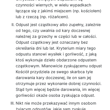
czynności wiernych, w wielu wypadkach
łączące się z jakimś miejscem (np. kościołem)
lub z rzeczą (np. różańcem).
Odpust jest cząstkowy albo zupełny, zależ­nie
od tego, czy uwalnia od kary doczesnej
należ­nej za grzechy w części lub w całości.
Odpust cząstkowy jest oznaczany bez
określania dni lub lat. Kryterium miary tego
odpustu stanowi wysiłek i gorliwość, z jaką
ktoś wykonuje dzieło obdarzone odpustem
cząstkowym. Mianowicie zyskującemu odpust
Kościół przydziela ze swego skarbca tyle
darowania kary doczesnej, ile on sam jej
otrzymuje przez wykonanie dobrej czynności.
Stąd tym wię­cej będzie darowania, im więcej
gorliwości okaże osoba zyskująca odpust.
Nikt nie może przekazywać innym osobom
żyjącym odpustów, jakie sam zyskuje.