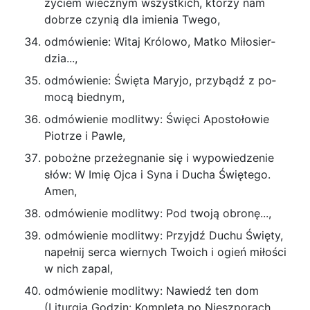
życiem wiecznym wszystkich, którzy nam
dobrze czynią dla imienia Twego,
odmówienie: Witaj Królowo, Matko Miłosier­
dzia...,
odmówienie: Święta Maryjo, przybądź z po­
mocą biednym,
odmówienie modlitwy: Święci Apostołowie
Pio­trze i Pawle,
pobożne przeżegnanie się i wypowiedzenie
słów: W Imię Ojca i Syna i Ducha Świętego.
Amen,
odmówienie modlitwy: Pod twoją obronę...,
odmówienie modlitwy: Przyjdź Duchu Święty,
napełnij serca wiernych Twoich i ogień miłości
w nich zapal,
odmówienie modlitwy: Nawiedź ten dom
(Litur­gia Godzin: Kompleta po Nieszporach