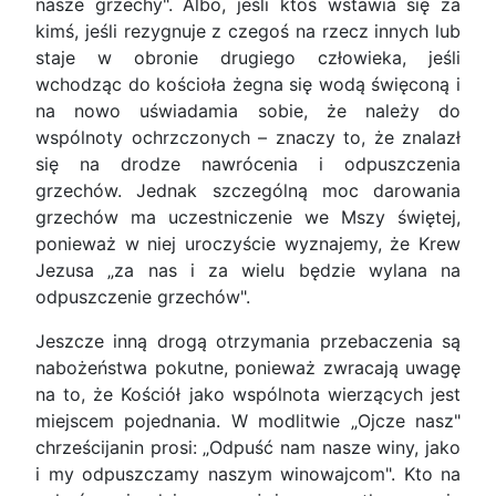
nasze grzechy". Albo, jeśli ktoś wstawia się za
kimś, jeśli rezygnuje z czegoś na rzecz innych lub
staje w obronie drugiego człowieka, jeśli
wchodząc do kościoła żegna się wodą święconą i
na nowo uświadamia sobie, że należy do
wspólnoty ochrzczonych – znaczy to, że znalazł
się na dro­dze nawrócenia i odpuszczenia
grzechów. Jednak szczególną moc darowania
grzechów ma uczest­niczenie we Mszy świętej,
ponieważ w niej uroczy­ście wyznajemy, że Krew
Jezusa „za nas i za wielu będzie wylana na
odpuszczenie grzechów".
Jeszcze inną drogą otrzymania przebaczenia są
nabożeństwa pokutne, ponieważ zwracają uwagę
na to, że Kościół jako wspólnota wierzą­cych jest
miejscem pojednania. W modlitwie „Oj­cze nasz"
chrześcijanin prosi: „Odpuść nam nasze winy, jako
i my odpuszczamy naszym winowaj­com". Kto na