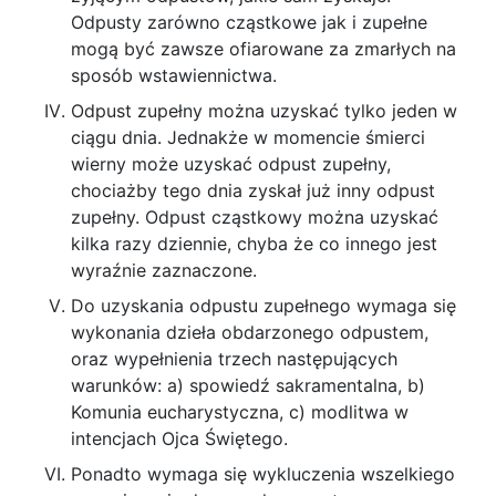
Odpusty za­równo cząstkowe jak i zupełne
mogą być zawsze ofiarowane za zmarłych na
sposób wstawiennic­twa.
Odpust zupełny można uzyskać tylko je­den w
ciągu dnia. Jednakże w momencie śmierci
wierny może uzyskać odpust zupełny,
chociażby tego dnia zyskał już inny odpust
zupełny. Odpust cząstkowy można uzyskać
kilka razy dziennie, chyba że co innego jest
wyraźnie zaznaczone.
Do uzyskania odpustu zupełnego wymaga się
wykonania dzieła obdarzonego odpustem,
oraz wypełnienia trzech następujących
warunków: a) spowiedź sakramentalna, b)
Komunia euchary­styczna, c) modlitwa w
intencjach Ojca Świętego.
Ponadto wymaga się wykluczenia wszel­kiego