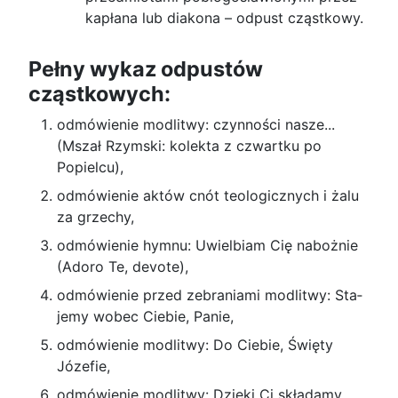
kapłana lub diakona – odpust cząstkowy.
Pełny wykaz odpustów
cząstkowych:
odmówienie modlitwy: czynności nasze...
(Mszał Rzymski: kolekta z czwartku po
Popielcu),
odmówienie aktów cnót teologicznych i żalu
za grzechy,
odmówienie hymnu: Uwielbiam Cię nabożnie
(Adoro Te, devote),
odmówienie przed zebraniami modlitwy: Sta­
jemy wobec Ciebie, Panie,
odmówienie modlitwy: Do Ciebie, Święty
Józe­fie,
odmówienie modlitwy: Dzięki Ci składamy,