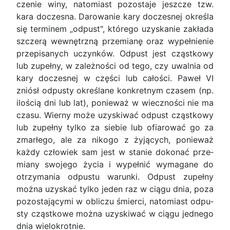
czenie winy, natomiast pozostaje jeszcze tzw.
kara doczesna. Darowanie kary doczesnej określa
się terminem „odpust", którego uzyskanie zakłada
szczerą wewnętrzną przemianę oraz wypełnienie
przepisanych uczynków. Odpust jest cząstkowy
lub zupełny, w zależności od tego, czy uwalnia od
kary doczesnej w części lub całości. Paweł VI
zniósł odpusty określane konkretnym czasem (np.
ilością dni lub lat), ponieważ w wieczności nie ma
czasu. Wierny może uzyskiwać odpust cząstkowy
lub zupełny tylko za siebie lub ofiarować go za
zmarłego, ale za nikogo z żyjących, ponieważ
każdy człowiek sam jest w stanie dokonać prze­
miany swojego życia i wypełnić wymagane do
otrzymania odpustu warunki. Odpust zupełny
można uzyskać tylko jeden raz w ciągu dnia, poza
pozostającymi w obliczu śmierci, natomiast odpu­
sty cząstkowe można uzyskiwać w ciągu jednego
dnia wielokrotnie.