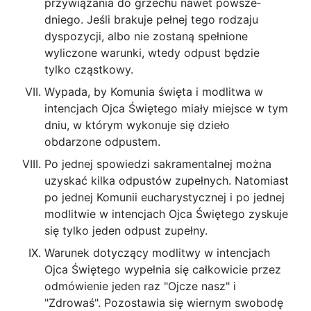
przywiązania do grzechu nawet powsze­
dniego. Jeśli brakuje pełnej tego rodzaju
dyspozy­cji, albo nie zostaną spełnione
wyliczone warunki, wtedy odpust będzie
tylko cząstkowy.
Wypada, by Komunia święta i modlitwa w
intencjach Ojca Świętego miały miejsce w tym
dniu, w którym wykonuje się dzieło
obdarzone od­pustem.
Po jednej spowiedzi sakramentalnej można
uzyskać kilka odpustów zupełnych. Nato­miast
po jednej Komunii eucharystycznej i po jed­nej
modlitwie w intencjach Ojca Świętego zyskuje
się tylko jeden odpust zupełny.
Warunek dotyczący modlitwy w intencjach
Ojca Świętego wypełnia się całkowicie przez
od­mówienie jeden raz "Ojcze nasz" i
"Zdrowaś". Po­zostawia się wiernym swobodę