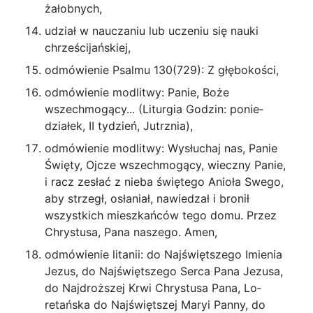
żałobnych,
udział w nauczaniu lub uczeniu się nauki
chrze­ścijańskiej,
odmówienie Psalmu 130(729): Z głębokości,
odmówienie modlitwy: Panie, Boże
wszechmo­gący... (Liturgia Go­dzin: ponie­
działek, II tydzień, Jutrznia),
odmówienie mo­dlitwy: Wysłu­chaj nas, Panie
Święty, Ojcze wszechmo­gący, wieczny Pa­nie,
i racz zesłać z nieba świętego Anioła Swego,
aby strzegł, osła­niał, na­wiedzał i bronił
wszystkich miesz­kańców tego domu. Przez
Chrystusa, Pana naszego. Amen,
odmówienie li­ta­nii: do Naj­święt­szego Imie­nia
Je­zus, do Najświęt­szego Serca Pana Je­zusa,
do Najdroż­szej Krwi Chry­stusa Pana, Lo­
retańska do Naj­świętszej Maryi Panny, do