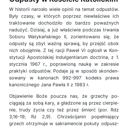
W historii narosło wiele opinii na temat odpu­stów.
Były czasy, w których poprzez niewłaściwe ich
traktowanie dochodziło do bardzo poważnych
nadużyć. Dzisiaj, a już właściwie podczas trwania
Soboru Watykańskiego II, zorientowano się, że
odpusty są zbyt ważną sprawą, by przejść obok
nich obojętnie. Z tej racji Paweł VI ogłosił w Kon­
stytucji Apostolskiej Indulgentiarum doctrina, z 1.
stycznia 1967 r., poprawioną naukę w zakresie
praktyki odpustów. Podaje ją w sposób skonden­
sowany w kanonach 992-997 kodeks prawa
kano­nicznego Jana Pawła II z 1983 r.
Objawienie Boże poucza nas, że grzechy po­
ciągają za sobą kary, a gładzone są przez cierpie­
nie, trudy życia czy też przez śmierć (por. Rdz
3,16-19; Rz 2,9). Chrześcijanin popełniający
grzech otrzymuje w sakramencie pokuty odpusz­