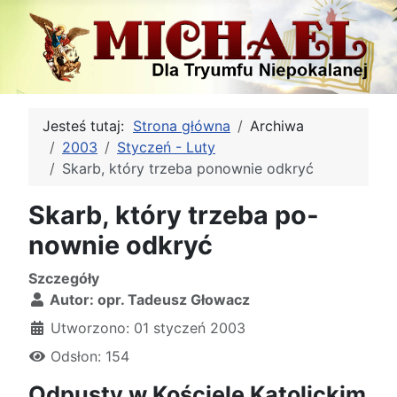
Jesteś tutaj:
Strona główna
Archiwa
2003
Styczeń - Luty
Skarb, który trzeba po­nownie od­kryć
Skarb, który trzeba po­
nownie od­kryć
Szczegóły
Autor:
opr. Tadeusz Głowacz
Utworzono: 01 styczeń 2003
Odsłon: 154
Odpusty w Kościele Kato­lickim