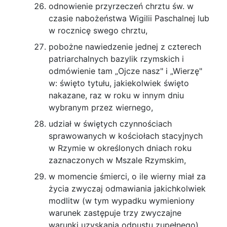
odnowienie przyrzeczeń chrztu św. w
czasie nabożeństwa Wigilii Paschalnej lub
w rocznicę swego chrztu,
pobożne nawiedzenie jednej z czterech
patriar­chalnych bazylik rzymskich i
odmówienie tam „Ojcze nasz" i „Wierzę"
w: święto tytułu, jakie­kolwiek święto
nakazane, raz w roku w innym dniu
wybranym przez wiernego,
udział w świętych czynnościach
sprawowa­nych w kościołach stacyjnych
w Rzymie w okre­ślonych dniach roku
zaznaczonych w Mszale Rzymskim,
w momencie śmierci, o ile wierny miał za
ży­cia zwyczaj odmawiania jakichkolwiek
modlitw (w tym wypadku wymieniony
warunek zastępuje trzy zwy­czajne
warunki uzyskania odpustu zupełnego),