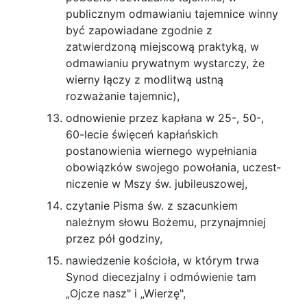
publicznym od­mawianiu tajemnice winny
być zapowiadane zgod­nie z
zatwierdzoną miejscową praktyką, w
odma­wianiu prywatnym wystarczy, że
wierny łączy z modlitwą ustną
rozważanie tajemnic),
odnowienie przez kapłana w 25-, 50-,
60-lecie święceń kapłańskich
postanowienia wiernego wy­pełniania
obowiązków swojego powołania, uczest­
niczenie w Mszy św. jubileuszowej,
czytanie Pisma św. z szacunkiem
należnym słowu Bożemu, przynajmniej
przez pół godziny,
nawiedzenie kościoła, w którym trwa
Synod die­cezjalny i odmówienie tam
„Ojcze nasz" i „Wie­rzę",