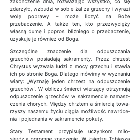
zakończenie dnia, rozważając wszystko, co się
zdarzyło, wzbudzi w sobie żal za grzechy i wyrazi
wolę poprawy – może liczyć na Boże
przebaczenie. A także ten, kto przezwycięży
własną dumę i poprosi bliźniego o przebaczenie,
uzyskuje je również od Boga.
Szczególne znaczenie dla odpuszczania
grzechów posiadają sakramenty. Przez chrzest
Chrystus wyzwala ludzi z mocy grzechu i stawia
ich po stronie Boga. Dlatego mówimy w wyznaniu
wiary: „Wyznaję jeden chrzest na odpuszczenie
grzechów". W obliczu śmierci wierzący otrzymują
odpuszczenie grzechów w sakramencie namasz­
czenia chorych. Między chrztem a śmiercią towa­
rzyszy naszemu życiu ciągła możliwość nawróce­
nia i pojednania w sakramencie pokuty.
Stary Testament przypisuje uczynkom miło­
sierdzia ogromne znaczenie. W księdze Tobiasza