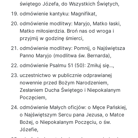
świę­tego Józefa, do Wszyst­kich Świę­tych,
odmówienie kantyku: Magnifi­kat,
odmówienie mo­dlitwy: Maryjo, Matko łaski,
Matko miłosier­dzia. Broń nas od wroga i
przyjmij w godzinę śmierci,
odmówienie mo­dlitwy: Pomnij, o Najświętsza
Panno Maryjo (mo­dlitwa św. Bernarda),
odmówienie Psalmu 51 (50): Zmiłuj się...,
uczestnictwo w publicznie odprawianej
nowen­nie przed Bożym Narodzeniem,
Zesłaniem Ducha Świętego i Niepokalanym
Poczęciem,
odmówienie Małych oficjów: o Męce Pańskiej,
o Najświętszym Sercu pana Jezusa, o Matce
Bo­żej, o Niepokalanym Poczęciu, o św.
Józefie,