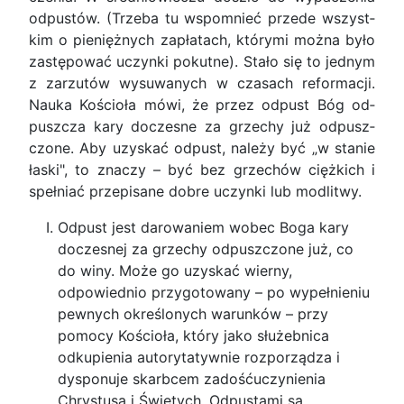
odpu­stów. (Trzeba tu wspomnieć przede wszyst­
kim o pie­niężnych zapła­tach, którymi można było
zastę­pować uczynki po­kutne). Stało się to jednym
z zarzutów wysuwanych w czasach refor­macji.
Nauka Kościoła mówi, że przez odpust Bóg od­
puszcza kary doczesne za grzechy już od­pusz­
czone. Aby uzyskać odpust, należy być „w stanie
łaski", to znaczy – być bez grzechów cięż­kich i
spełniać przepisane dobre uczynki lub mo­dlitwy.
Odpust jest darowaniem wobec Boga kary
doczesnej za grzechy odpuszczone już, co
do winy. Może go uzyskać wierny,
odpowiednio przy­gotowany – po wypełnieniu
pewnych określonych warunków – przy
pomocy Kościoła, który jako słu­żebnica
odkupienia autorytatywnie rozporządza i
dysponuje skarbcem zadośćuczynienia
Chrystusa i Świętych. Odpustami są