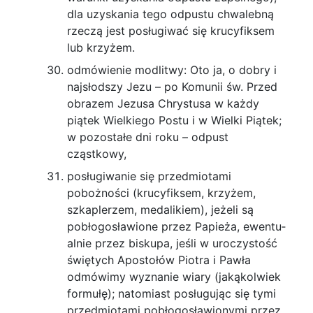
dla uzyskania tego odpustu chwalebną
rzeczą jest po­sługiwać się krucyfiksem
lub krzyżem.
odmówienie modlitwy: Oto ja, o dobry i
najsłod­szy Jezu – po Komunii św. Przed
obrazem Jezusa Chrystusa w każdy
piątek Wielkiego Postu i w Wielki Piątek;
w pozostałe dni roku – odpust
cząstkowy,
posługiwanie się przedmiotami
pobożności (kru­cyfiksem, krzyżem,
szkaplerzem, medalikiem), jeżeli są
pobłogosławione przez Papieża, ewentu­
alnie przez biskupa, jeśli w uroczystość
świętych Apostołów Piotra i Pawła
odmówimy wyznanie wiary (jakąkolwiek
formułę); natomiast posługując się tymi
przedmiotami pobłogosławionymi przez