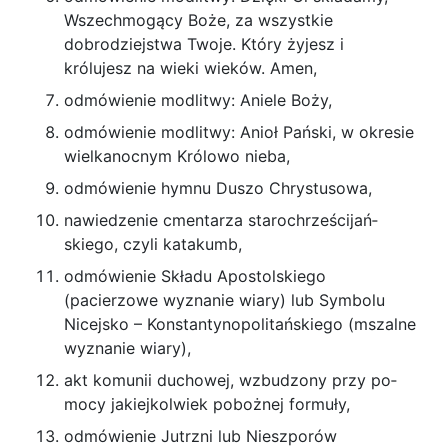
Wszechmogący Boże, za wszystkie
dobrodziej­stwa Twoje. Który żyjesz i
królujesz na wieki wie­ków. Amen,
odmówienie modlitwy: Aniele Boży,
odmówienie modlitwy: Anioł Pański, w okresie
wielkanocnym Królowo nieba,
odmówienie hymnu Duszo Chrystusowa,
nawiedzenie cmentarza starochrześcijań­
skiego, czyli katakumb,
odmówienie Składu Apostolskiego
(pacierzowe wyznanie wiary) lub Symbolu
Nicejsko – Konstan­tynopolitańskiego (mszalne
wyznanie wiary),
akt komunii duchowej, wzbudzony przy po­
mocy jakiejkolwiek pobożnej formuły,
odmówienie Jutrzni lub Nieszporów