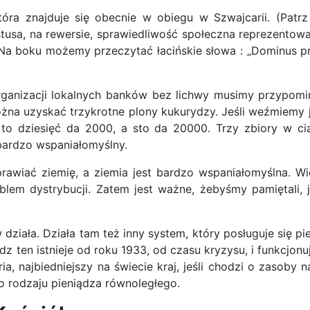
ra znajduje się obecnie w obiegu w Szwajcarii. (Patrz
stusa, na rewersie, sprawiedliwość społeczna reprezentowa
Na boku możemy przeczytać łacińskie słowa : „Dominus p
ganizacji lokalnych banków bez lichwy musimy przypom
żna uzyskać trzykrotne plony kukurydzy. Jeśli weźmiemy j
, to dziesięć da 2000, a sto da 20000. Trzy zbiory w 
bardzo wspaniałomyślny.
awiać ziemię, a ziemia jest bardzo wspaniałomyślna. Wi
lem dystrybucji. Zatem jest ważne, żebyśmy pamiętali, ja
działa. Działa tam też inny system, który posługuje się 
z ten istnieje od roku 1933, od czasu kryzysu, i funkcjonu
a, najbiedniejszy na świecie kraj, jeśli chodzi o zasoby 
go rodzaju pieniądza równoległego.