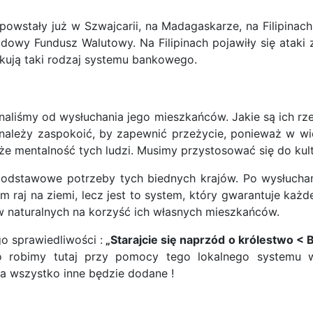
owstały już w Szwajcarii, na Madagaskarze, na Filipinach 
wy Fundusz Walutowy. Na Filipinach pojawiły się ataki z
atakują taki rodzaj systemu bankowego.
ynaliśmy od wysłuchania jego mieszkańców. Jakie są ich rz
ależy zaspokoić, by zapewnić przeżycie, ponieważ w wię
e mentalność tych ludzi. Musimy przystosować się do kultu
, podstawowe potrzeby tych biednych krajów. Po wysłuc
im raj na ziemi, lecz jest to system, który gwarantuje k
 naturalnych na korzyść ich własnych mieszkańców.
o sprawiedliwości :
„Starajcie się naprzód o królestwo < 
 co robimy tutaj przy pomocy tego lokalnego systemu 
 a wszystko inne będzie dodane !