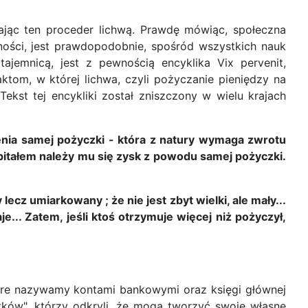
ając ten proceder lichwą. Prawdę mówiąc, społeczna
lności, jest prawdopodobnie, spośród wszystkich nauk
 tajemnicą, jest z pewnością encyklika Vix pervenit,
tom, w której lichwa, czyli pożyczanie pieniędzy na
ekst tej encykliki został zniszczony w wielu krajach
ienia samej pożyczki - która z natury wymaga zwrotu
apitałem należy mu się zysk z powodu samej pożyczki.
lecz umiarkowany ; że nie jest zbyt wielki, ale mały...
... Zatem, jeśli ktoś otrzymuje więcej niż pożyczył,
które nazywamy kontami bankowymi oraz księgi głównej
itków", którzy odkryli, że mogą tworzyć swoje własne