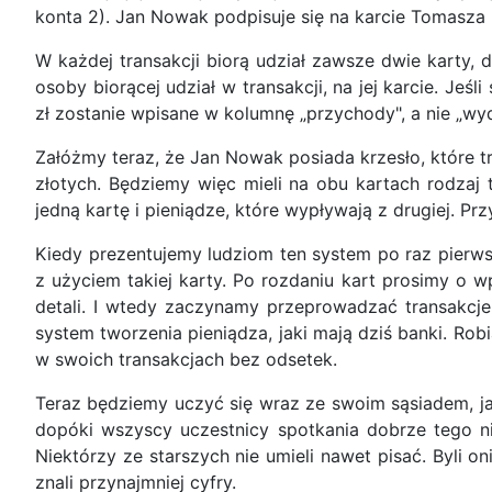
konta 2). Jan Nowak podpisuje się na karcie Tomasza 
W każdej transakcji biorą udział zawsze dwie karty, 
osoby biorącej udział w transakcji, na jej karcie. Je
zł zostanie wpisane w kolumnę „przychody", a nie „wyd
Załóżmy teraz, że Jan Nowak posiada krzesło, które t
złotych. Będziemy więc mieli na obu kartach rodzaj t
jedną kartę i pieniądze, które wypływają z drugiej. P
Kiedy prezentujemy ludziom ten system po raz pierws
z użyciem takiej karty. Po rozdaniu kart prosimy o w
detali. I wtedy zaczynamy przeprowadzać transakcj
system tworzenia pieniądza, jaki mają dziś banki. Ro
w swoich transakcjach bez odsetek.
Teraz będziemy uczyć się wraz ze swoim sąsiadem, ja
dopóki wszyscy uczestnicy spotkania dobrze tego nie
Niektórzy ze starszych nie umieli nawet pisać. Byli on
znali przynajmniej cyfry.