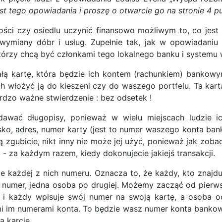
 tego opowiadania i proszę o otwarcie go na stronie 4 pu
ści czy osiedlu uczynić finansowo możliwym to, co jest 
 wymiany dóbr i usług. Zupełnie tak, jak w opowiadani
tórzy chcą być członkami tego lokalnego banku i systemu
ą kartę, która będzie ich kontem (rachunkiem) bankowy
h włożyć ją do kieszeni czy do waszego portfelu. Ta kart
rdzo ważne stwierdzenie : bez odsetek !
awać długopisy, ponieważ w wielu miejscach ludzie ic
ko, adres, numer karty (jest to numer waszego konta ban
i ją zgubicie, nikt inny nie może jej użyć, ponieważ jak zo
i - za każdym razem, kiedy dokonujecie jakiejś transakcji.
ie każdej z nich numeru. Oznacza to, że każdy, kto znajd
numer, jedna osoba po drugiej. Możemy zacząć od pierwsze
r i każdy wpisuje swój numer na swoją kartę, a osoba 
i im numerami konta. To będzie wasz numer konta bankoweg
 karcie.