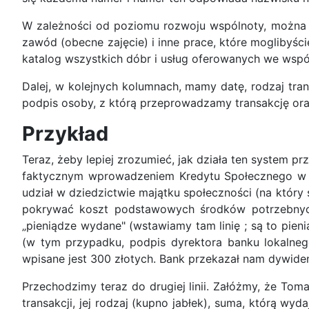
W zależności od poziomu rozwoju wspólnoty, można do
zawód (obecne zajęcie) i inne prace, które moglibyśc
katalog wszystkich dóbr i usług oferowanych we wspóln
Dalej, w kolejnych kolumnach, mamy datę, rodzaj tran
podpis osoby, z którą przeprowadzamy transakcję oraz
Przykład
Teraz, żeby lepiej zrozumieć, jak działa ten system pr
faktycznym wprowadzeniem Kredytu Społecznego w ży
udział w dziedzictwie majątku społeczności (na który 
pokrywać koszt podstawowych środków potrzebnych d
„pieniądze wydane" (wstawiamy tam linię ; są to pien
(w tym przypadku, podpis dyrektora banku lokalnego
wpisane jest 300 złotych. Bank przekazał nam dywide
Przechodzimy teraz do drugiej linii. Załóżmy, że To
transakcji, jej rodzaj (kupno jabłek), suma, którą w