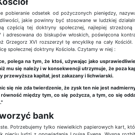
Kościół
sze pobieranie odsetek od pożyczonych pieniędzy, nazyw
dliwości, jakie powinny być stosowane w ludzkiej działa
ą częścią tej doktryny społecznej, najlepiej strzeżoną
 i adresowana do biskupów włoskich, poświęcona kontrak
 Grzegorz XVI rozszerzył tę encyklikę na cały Kościół. T
nicę społecznej doktryny Kościoła. Czytamy w niej :
e, polega na tym, że ktoś, używając jako usprawiedliw
 niż mu się należy i w konsekwencji utrzymuje, że poza k
 przewyższa kapitał, jest zakazany i lichwiarski.
ic się nie zda twierdzenie, że zysk ten nie jest nadmierny 
ówność między tym, co się pożycza, a tym, co się oddaje
."
tworzyć bank
oste. Potrzebujemy tylko niewielkich papierowych kart, 
ak pięciu ludzi z opowiadania Louisa Evena „Wyspa rozb