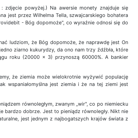
 : zdjęcie powyżej.) Na awersie monety znajduje się
na jest przez Wilhelma Tella, szwajcarskiego bohatera
rovidebit - Bóg dopomoże", co wyraźnie odnosi się do
inać ludziom, że Bóg dopomoże, że naprawdę jest On
edno ziarno kukurydzy, da ono nam trzy źdźbła, które
ciągu roku (20000 x 3) przynoszą 60000%. A bankier
emy, że ziemia może wielokrotnie wyżywić populację
k wspaniałomyślna jest ziemia i że na tej ziemi jest
pieniądzem równoległym, zwanym „wir", co po niemiecku
je bardzo dobrze. Jest to pieniądz równoległy. Nikt nie
naturalne, jest jednym z najbogatszych krajów świata z