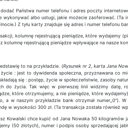
dać Państwa numer telefonu i adres poczty internetowej
ie wykonywać albo ustugi, jakie możecie zaoferować. (Ta i
ocie.) Z tyłu karty znajduje się adres i numer telefonu ba
sakcji, kolumnę rejestrującą pieniądze, które wydajemy (
 kolumnę rejestrującą pieniądze wpływające na nasze kont
zedstawię to na przykładzie. (
Rysunek nr 2, karta Jana No
cie : jest to dywidenda społeczna, przyznawana co mi
składają się : postęp, życie w społeczeństwie, zasoby natu
o życia. Tak więc w pierwszej linii widzimy datę, ro
iądze, które otrzymujemy, a nie pieniądze, które wydajemy
, a w naszym przykładzie bank otrzymał numer,,0"). W o
ndę w wysokości 300 zł. (Ta transakcja została również w
masz Kowalski chce kupić od Jana Nowaka 50 kilogramów j
ydajemy (50 złotych), numer i podpis osoby sprzedającej 