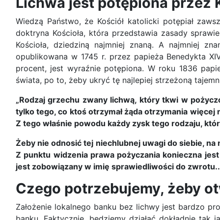
Lichwa jest potępiona przez 
Wiedzą Państwo, że Kościół katolicki potępiał zaw
doktryna Kościoła, która przedstawia zasady sprawie
Kościoła, dziedziną najmniej znaną. A najmniej znan
opublikowana w 1745 r. przez papieża Benedykta XIV
procent, jest wyraźnie potępiona. W roku 1836 papież
świata, po to, żeby ukryć tę najlepiej strzeżoną tajem
„Rodzaj grzechu zwany lichwą, który tkwi w pożyczc
tylko tego, co ktoś otrzymał żąda otrzymania więcej
Z tego właśnie powodu każdy zysk tego rodzaju, który
Żeby nie odnosić tej niechlubnej uwagi do siebie, na n
Z punktu widzenia prawa pożyczania konieczna jest r
jest zobowiązany w imię sprawiedliwości do zwrotu..
Czego potrzebujemy, żeby o
Założenie lokalnego banku bez lichwy jest bardzo pr
banku. Faktycznie, będziemy działać dokładnie tak j