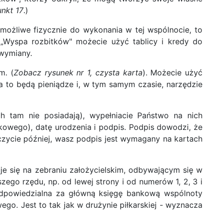
nkt 17
.)
możliwe fizycznie do wykonania w tej wspólnocie, to
u „Wyspa rozbitków" możecie użyć tablicy i kredy do
 wymiany.
m. (
Zobacz rysunek nr 1, czysta karta
). Możecie użyć
a to będą pieniądze i, w tym samym czasie, narzędzie
h tam nie posiadają), wypełniacie Państwo na nich
kowego), datę urodzenia i podpis. Podpis dowodzi, że
baczycie później, wasz podpis jest wymagany na kartach
uje się na zebraniu założycielskim, odbywającym się w
go rzędu, np. od lewej strony i od numerów 1, 2, 3 i
odpowiedzialna za główną księgę bankową wspólnoty
o. Jest to tak jak w drużynie piłkarskiej - wyznacza