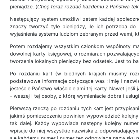
pieniądze. (
Chcę teraz rozdać każdemu z Państwa tekst
Następujący system umożliwi zatem każdej społeczno
znaczy tworzyć tyle pieniędzy, ile ich potrzeba do
wyjaśnienia systemu ludziom zebranym przed wami, k
Potem rozdajemy wszystkim członkom wspólnoty mał
dowolnej karty księgowej, o rozmiarach pozwalającyc
tworzenia lokalnych pieniędzy bez odsetek. Jest to ba
Po rozdaniu kart (w biednych krajach musimy rozd
podstawowe informacje dotyczące was : imię i nazwis
jesteście Państwo właścicielami tej karty. Nawet jeśl
- waszej i tej osoby, z którą wymieniacie dobra i usług
Pierwszą rzeczą po rozdaniu tych kart jest przypisan
jakimś pomieszczeniu powinien wypowiedzieć kolejny 
tak dalej. Każdy wypowiada następny kolejny nume
wpisuje do niej wszystkie nazwiska z odpowiadającym
się każdemu numer i numer ten odpowiada nazwisku na