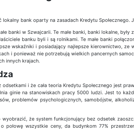
 lokalny bank oparty na zasadach Kredytu Społecznego. Je
ałe banki w Szwajcarii. Te małe banki, banki lokalne, były 
właściciele banku byli i są rolnikami. Te małe banki połącz
epsze wskaźniki i posiadający najlepsze kierownictwo, ze 
kach i ponieważ nie potrzebują wielkich pancernych samoc
ch innych krajach.
dza
 odsetkami i że cała teoria Kredytu Społecznego jest praw
ia ginie na stanowiskach pracy 5000 ludzi. Jest to każde
sów, problemów psychologicznych, samobójstw, alkohol
wyobrazić, że system funkcjonujący bez odsetek zaoszcz
o połowę wszystkie ceny, da budynkom 77% przestrzeni 