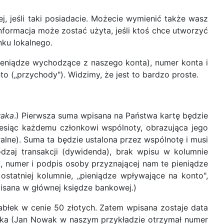
, jeśli taki posiadacie. Możecie wymienić także wasz
nformacja może zostać użyta, jeśli ktoś chce utworzyć
nku lokalnego.
pieniądze wychodzące z naszego konta), numer konta i
o („przychody"). Widzimy, że jest to bardzo proste.
waka
.) Pierwsza suma wpisana na Państwa kartę będzie
esiąc każdemu członkowi wspólnoty, obrazująca jego
ralne). Suma ta będzie ustalona przez wspólnotę i musi
dzaj transakcji (dywidenda), brak wpisu w kolumnie
), numer i podpis osoby przyznającej nam te pieniądze
statniej kolumnie, „pieniądze wpływające na konto",
pisana w głównej księdze bankowej.)
abłek w cenie 50 złotych. Zatem wpisana zostaje data
jabłka (Jan Nowak w naszym przykładzie otrzymał numer