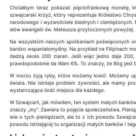
Chciałbym teraz pokazać pięciofrankową monetę, któ
szwajcarski krzyż, który reprezentuje Królestwo Chry
narodowego i wyzwoliciela biednych i ciemiężonych. 
słów ewangelii św. Mateusza przytoczonych powyżej.
Na wszystkich naszych spotkaniach poświęconych or
bardzo wspaniałomyślny. Na przykład na Filipinach mo
dadzą około 200 ziaren. Jeśli więc jedno daje 200
prawdopodobnie da Wam 6%. To znaczy, że Bóg jest 
W morzu żyją ryby, które możemy łowić. Możemy upr
świata. Nie istnieje problem żywności, ale mamy prob
wystarczająca ilość miejsca dla każdego.
W Szwajcarii, jak mówiłem, ten system małych banków 
znaczy „my". Zawiera to pojęcie społeczeństwa. Pieniąd
wie o tych pieniądzach, ale to z ich powodu Szwajcari
powodu istniejącej tu organizacji małych banków i te