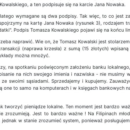
Kowalskiego, a ten podpisuje się na karcie Jana Nowaka.
dlatego wymagane są dwa podpisy. Tak więc, to co jest za
śli spojrzymy na kartę Jana Nowaka (rysunek 3), rodzajem t
atki". Podpis Tomasza Kowalskiego pojawi się na końcu lini
rzeba naprawić. Wie on, że Tomasz Kowalski jest stolarzem.
ransakcji (naprawa krzesła) z sumą (15 złotych) wpisaną 
rzykłady można mnożyć.
zy, na spotkaniu poświęconym założeniu banku lokalnego,
pisanie na nich swojego imienia i nazwiska - nie musimy 
e ze swoimi sąsiadami. Sprzedajemy i kupujemy. Zauważy
bią one to samo na komputerach i w księgach bankowych na
k tworzyć pieniądze lokalne. Ten moment jest bardzo ważn
 zrozumieją. Jest to bardzo ważne ! Na Filipinach młodz
i jednak w stanie zrozumieć system, ponieważ posługujemy się