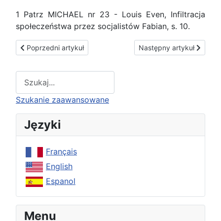
1 Patrz MICHAEL nr 23 - Louis Even, Infiltracja
społeczeństwa przez socjalistów Fabian, s. 10.
Poprzedni artykuł: Nauka o roku kościelnym
Następny artykuł: Cliffor
Poprzedni artykuł
Następny artykuł
Type 2 or more characters for results.
Szukanie zaawansowane
Języki
Français
English
Espanol
Menu