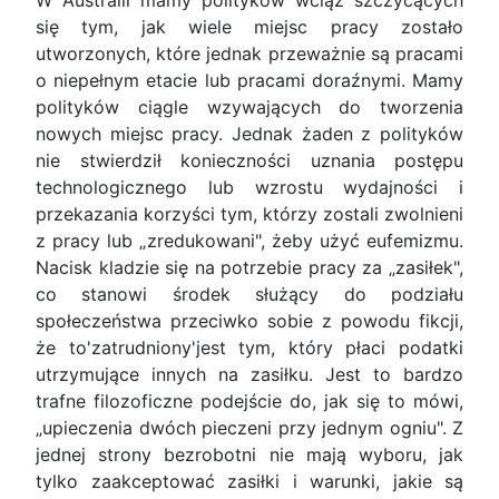
W Australii mamy polityków wciąż szczycących
się tym, jak wiele miejsc pracy zostało
utworzonych, które jednak przeważnie są pracami
o niepełnym etacie lub pracami doraźnymi. Mamy
polityków ciągle wzywających do tworzenia
nowych miejsc pracy. Jednak żaden z polityków
nie stwierdził konieczności uznania postępu
technologicznego lub wzrostu wydajności i
przekazania korzyści tym, którzy zostali zwolnieni
z pracy lub „zredukowani", żeby użyć eufemizmu.
Nacisk kladzie się na potrzebie pracy za „zasiłek",
co stanowi środek służący do podziału
społeczeństwa przeciwko sobie z powodu fikcji,
że to'zatrudniony'jest tym, który płaci podatki
utrzymujące innych na zasiłku. Jest to bardzo
trafne filozoficzne podejście do, jak się to mówi,
„upieczenia dwóch pieczeni przy jednym ogniu". Z
jednej strony bezrobotni nie mają wyboru, jak
tylko zaakceptować zasiłki i warunki, jakie są