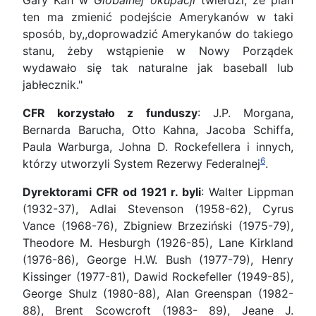
Gary Kah w
Globalnej okupacji
twierdzi, że plan
ten ma zmienić podejście Amerykanów w taki
sposób, by,,doprowadzić Amerykanów do takiego
stanu, żeby wstąpienie w Nowy Porządek
wydawało się tak naturalne jak baseball lub
jabłecznik."
CFR korzystało z funduszy
: J.P. Morgana,
Bernarda Barucha, Otto Kahna, Jacoba Schiffa,
Paula Warburga, Johna D. Rockefellera i innych,
6
którzy utworzyli System Rezerwy Federalnej
.
Dyrektorami CFR od 1921 r. byli
: Walter Lippman
(1932-37), Adlai Stevenson (1958-62), Cyrus
Vance (1968-76), Zbigniew Brzeziński (1975-79),
Theodore M. Hesburgh (1926-85), Lane Kirkland
(1976-86), George H.W. Bush (1977-79), Henry
Kissinger (1977-81), Dawid Rockefeller (1949-85),
George Shulz (1980-88), Alan Greenspan (1982-
88), Brent Scowcroft (1983- 89), Jeane J.