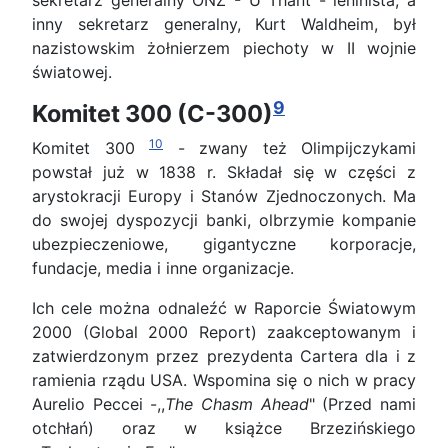
sekretarz generalny ONZ - U Thant - leninista, a
inny sekretarz generalny, Kurt Waldheim, był
nazistowskim żołnierzem piechoty w II wojnie
światowej.
9
Komitet 300 (C-300)
10
Komitet 300
- zwany też Olimpijczykami
powstał już w 1838 r. Składał się w części z
arystokracji Europy i Stanów Zjednoczonych. Ma
do swojej dyspozycji banki, olbrzymie kompanie
ubezpieczeniowe, gigantyczne korporacje,
fundacje, media i inne organizacje.
Ich cele można odnaleźć w Raporcie Światowym
2000 (Global 2000 Report) zaakceptowanym i
zatwierdzonym przez prezydenta Cartera dla i z
ramienia rządu USA. Wspomina się o nich w pracy
Aurelio Peccei -,,
The Chasm Ahead
" (Przed nami
otchłań) oraz w książce Brzezińskiego