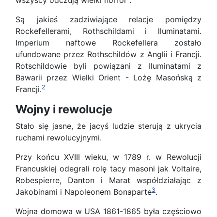
wszyscy odczują wielki horror".
Są jakieś zadziwiające relacje pomiędzy
Rockefellerami, Rothschildami i lluminatami.
Imperium naftowe Rockefellera zostało
ufundowane przez Rothschildów z Anglii i Francji.
Rotschildowie byli powiązani z Iluminatami z
Bawarii przez Wielki Orient - Lożę Masońską z
2
Francji.
Wojny i rewolucje
Stało się jasne, że jacyś ludzie sterują z ukrycia
ruchami rewolucyjnymi.
Przy końcu XVIII wieku, w 1789 r. w Rewolucji
Francuskiej odegrali rolę tacy masoni jak Voltaire,
Robespierre, Danton i Marat współdziałając z
3
Jakobinami i Napoleonem Bonaparte
.
Wojna domowa w USA 1861-1865 była częściowo