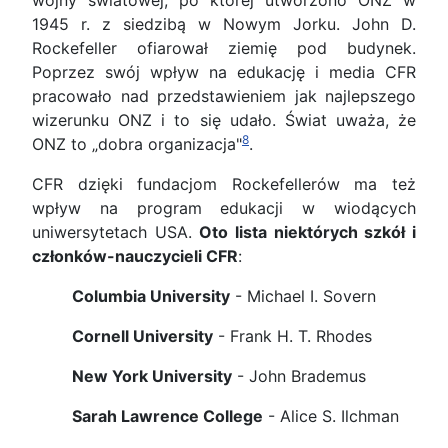
wojny światowej, po której utworzono ONZ w
1945 r. z siedzibą w Nowym Jorku. John D.
Rockefeller ofiarował ziemię pod budynek.
Poprzez swój wpływ na edukację i media CFR
pracowało nad przedstawieniem jak najlepszego
wizerunku ONZ i to się udało. Świat uważa, że
8
ONZ to „dobra organizacja"
.
CFR dzięki fundacjom Rockefellerów ma też
wpływ na program edukacji w wiodących
uniwersytetach USA.
Oto lista niektórych szkół i
członków-nauczycieli CFR
:
Columbia University
- Michael I. Sovern
Cornell University
- Frank H. T. Rhodes
New York University
- John Brademus
Sarah Lawrence College
- Alice S. Ilchman