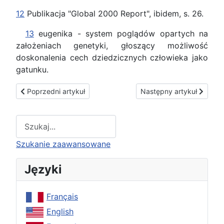
12
Publikacja "Global 2000 Report", ibidem, s. 26.
13
eugenika - system poglądów opartych na
założeniach genetyki, głoszący możliwość
doskonalenia cech dziedzicznych człowieka jako
gatunku.
Poprzedni artykuł: Pionki w grze cz. 9
Następny artykuł: Bez Bo
Poprzedni artykuł
Następny artykuł
Type 2 or more characters for results.
Szukanie zaawansowane
Języki
Français
English