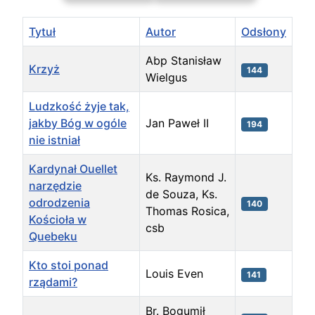
Tytuł
Autor
Odsłony
Abp Stanisław
Krzyż
144
Wielgus
Ludzkość żyje tak,
jakby Bóg w ogóle
Jan Paweł II
194
nie istniał
Kardynał Ouellet
Ks. Raymond J.
narzędzie
de Souza, Ks.
odrodzenia
140
Thomas Rosica,
Kościoła w
csb
Quebeku
Kto stoi ponad
Louis Even
141
rządami?
Br. Bogumił