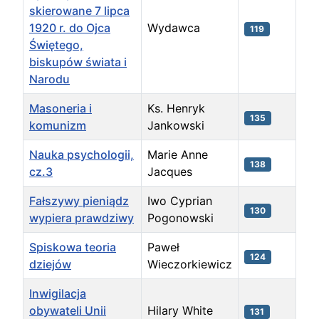
skierowane 7 lipca
1920 r. do Ojca
Wydawca
119
Świętego,
biskupów świata i
Narodu
Masoneria i
Ks. Henryk
135
komunizm
Jankowski
Nauka psychologii,
Marie Anne
138
cz.3
Jacques
Fałszywy pieniądz
Iwo Cyprian
130
wypiera prawdziwy
Pogonowski
Spiskowa teoria
Paweł
124
dziejów
Wieczorkiewicz
Inwigilacja
obywateli Unii
Hilary White
131