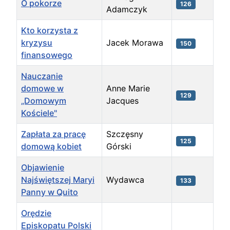
O pokorze
126
Adamczyk
Kto korzysta z
kryzysu
Jacek Morawa
150
finansowego
Nauczanie
domowe w
Anne Marie
129
„Domowym
Jacques
Kościele"
Zapłata za pracę
Szczęsny
125
domową kobiet
Górski
Objawienie
Najświętszej Maryi
Wydawca
133
Panny w Quito
Orędzie
Episkopatu Polski