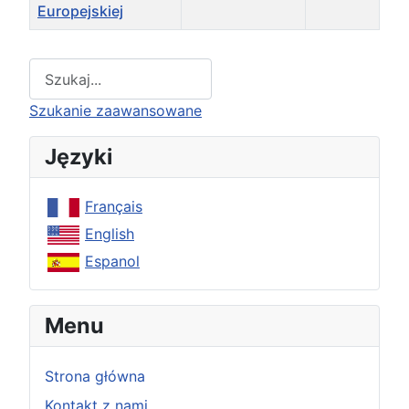
Europejskiej
Spis artykułów
Type 2 or more characters for results.
Szukanie zaawansowane
Języki
Français
English
Espanol
Menu
Strona główna
Kontakt z nami