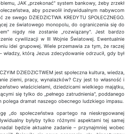
oblemu, JAK „przekonać" system bankowy, żeby zrzekł
połeczeństwa, aby pozwolił indywidualnym nabywcom
ystać ze swego DZIEDZICTWA KREDYTU SPOŁECZNEGO.
ącej ze światowego monopolu, do ograniczenia się do
lem" nigdy nie zostanie „rozwiązany". Jest bardzo
ie cywilizacji w III Wojnie Światowej. Ewentualnie
iu idei grupowej. Wiele przemawia za tym, że raczej
– władzy, którą Jezus zdecydowanie odrzucił, gdy był
CZYIM DZIEDZICTWEM jest społeczna kultura, wiedza,
anie ziemi, pracy, wynalazków? Czy jest to własność i
eństwo właścicielami, dziedzicami wielkiego majątku,
jącymi się tylko do „pełnego zatrudnienia", poddanego
ym polega dramat naszego obecnego ludzkiego impasu.
ogę „do społeczeństwa opartego na nieskrępowanej
dywidualny byłyby tylko różnymi aspektami tej samej
nadal będzie aktualne zadanie – przynajmniej wobec