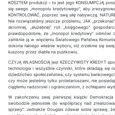
KOSZTEM produkcji – to jest jego KONSUMPCJĄ poszuk
się swego „monopolu kredytowego", aby zrezygnowa
KONTROLOWAĆ, poprzez swą siłę nabywczą, NATURĘ
Nie rozwiązaliśmy jeszcze problemu, JAK „przekonać
skromnej, „służebnej" roli „księgowego" gospodar
prawdopodobne, że „monopol kredytowy" odmówi odda
zamknie ją w więzieniu Światowego Państwa Komunist
dokona takiego właśnie wyboru, niż zrzeknie się swej
kuszony przez diabła na pustkowiu.
CZYJĄ WŁASNOŚCIĄ jest RZECZYWISTY KREDYT społecze
technologia i wszystkie czynniki, które składają się
dziedzictwo społeczeństwa, czy systemu bankowego? Cz
czy może jesteśmy tylko proletariuszami, nie posiada
ciągłemu nadzorowi i ograniczeniom, z ochłapami wy
W zakończeniu swej pierwszej książki Demokracja
swobodzie jednostek do współpracy nad zrealizowani
sprawy". Jednakże Douglas zdawał sobie sprawę, że