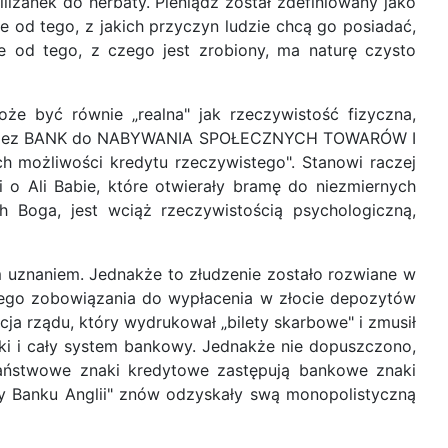
iżanek do herbaty. Pieniądz został zdefiniowany jako
ie od tego, z jakich przyczyn ludzie chcą go posiadać,
ie od tego, z czego jest zrobiony, ma naturę czysto
może być równie „realna" jak rzeczywistość fizyczna,
nym przez BANK do NABYWANIA SPOŁECZNYCH TOWARÓW I
h możliwości kredytu rzeczywistego". Stanowi raczej
i o Ali Babie, które otwierały bramę do niezmiernych
 Boga, jest wciąż rzeczywistością psychologiczną,
m uznaniem. Jednakże to złudzenie zostało rozwiane w
swego zobowiązania do wypłacenia w złocie depozytów
ja rządu, który wydrukował „bilety skarbowe" i zmusił
ki i cały system bankowy. Jednakże nie dopuszczono,
 państwowe znaki kredytowe zastępują bankowe znaki
ty Banku Anglii" znów odzyskały swą monopolistyczną