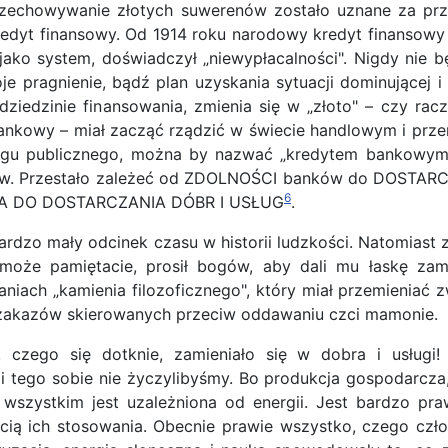
 przechowywanie złotych suwerenów zostało uznane za p
edyt finansowy. Od 1914 roku narodowy kredyt finansowy
ako system, doświadczył „niewypłacalności". Nigdy nie bę
je pragnienie, bądź plan uzyskania sytuacji dominującej 
ziedzinie finansowania, zmienia się w „złoto" – czy rac
ankowy – miał zacząć rządzić w świecie handlowym i prze
iegu publicznego, można by nazwać „kredytem bankowym"
ów. Przestało zależeć od ZDOLNOŚCI banków do DOSTAR
6
WA DO DOSTARCZANIA DÓBR I USŁUG
.
rdzo mały odcinek czasu w historii ludzkości. Natomiast z
k może pamiętacie, prosił bogów, aby dali mu łaskę za
niach „kamienia filozoficznego", który miał przemieniać zw
st zakazów skierowanych przeciw oddawaniu czci mamonie.
, czego się dotknie, zamieniało się w dobra i usług
i tego sobie nie życzylibyśmy. Bo produkcja gospodarcza,
 wszystkim jest uzależniona od energii. Jest bardzo pr
ścią ich stosowania. Obecnie prawie wszystko, czego czł