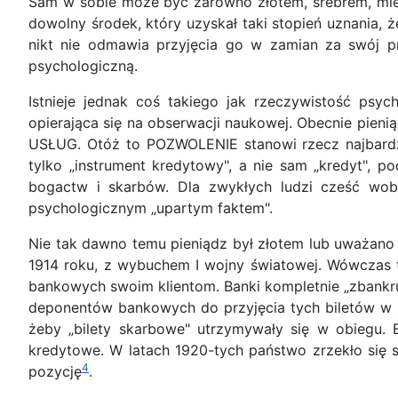
Sam w sobie może być zarówno złotem, srebrem, miedz
dowolny środek, który uzyskał taki stopień uznania, ż
nikt nie odmawia przyjęcia go w zamian za swój pro
psychologiczną.
Istnieje jednak coś takiego jak rzeczywistość psych
opierająca się na obserwacji naukowej. Obecnie p
USŁUG. Otóż to POZWOLENIE stanowi rzecz najbardzie
tylko „instrument kredytowy", a nie sam „kredyt", p
bogactw i skarbów. Dla zwykłych ludzi cześć wobe
psychologicznym „upartym faktem".
Nie tak dawno temu pieniądz był złotem lub uważano 
1914 roku, z wybuchem I wojny światowej. Wówczas t
bankowych swoim klientom. Banki kompletnie „zbankrut
deponentów bankowych do przyjęcia tych biletów w z
żeby „bilety skarbowe" utrzymywały się w obiegu. 
kredytowe. W latach 1920-tych państwo zrzekło się 
4
pozycję
.