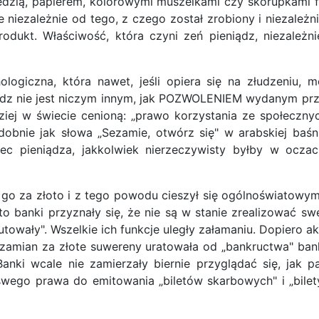
ią, papierem, kolorowymi muszelkami czy skorupkami fil
e niezależnie od tego, z czego został zrobiony i niezależn
dukt. Właściwość, która czyni zeń pieniądz, niezależn
ologiczna, która nawet, jeśli opiera się na złudzeniu, 
ieniądz nie jest niczym innym, jak POZWOLENIEM wyda
j w świecie cenioną: „prawo korzystania ze społecznyc
odobnie jak słowa „Sezamie, otwórz się" w arabskiej baśn
c pieniądza, jakkolwiek nierzeczywisty byłby w oczach
go za złoto i z tego powodu cieszył się ogólnoświatowy
o banki przyznały się, że nie są w stanie zrealizować 
owały". Wszelkie ich funkcje uległy załamaniu. Dopiero akc
amian za złote suwereny uratowała od „bankructwa" ban
Banki wcale nie zamierzały biernie przyglądać się, jak
swego prawa do emitowania „biletów skarbowych" i „bile