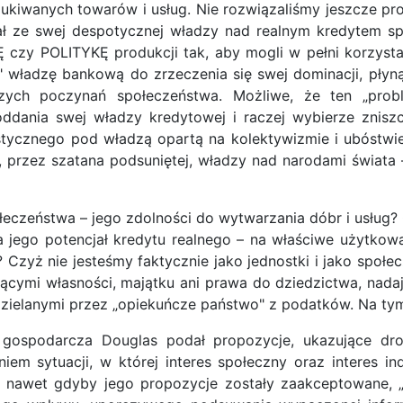
iwanych towarów i usług. Nie rozwiązaliśmy jeszcze pr
ł ze swej despotycznej władzy nad realnym kredytem s
 czy POLITYKĘ produkcji tak, aby mogli w pełni korz
" władzę bankową do zrzeczenia się swej dominacji, płyn
czych poczynań społeczeństwa. Możliwe, że ten „prob
nia swej władzy kredytowej i raczej wybierze zniszczen
ycznego pod władzą opartą na kolektywizmie i ubóstwien
, przez szatana podsuniętej, władzy nad narodami świata 
ństwa – jego zdolności do wytwarzania dóbr i usług? 
 na jego potencjał kredytu realnego – na właściwe użytkow
yż nie jesteśmy faktycznie jako jednostki i jako społecz
jącymi własności, majątku ani prawa do dziedzictwa, nada
dzielanymi przez „opiekuńcze państwo" z podatków. Na t
 gospodarcza Douglas podał propozycje, ukazujące dr
em sytuacji, w której interes społeczny oraz interes in
 nawet gdyby jego propozycje zostały zaakceptowane, „