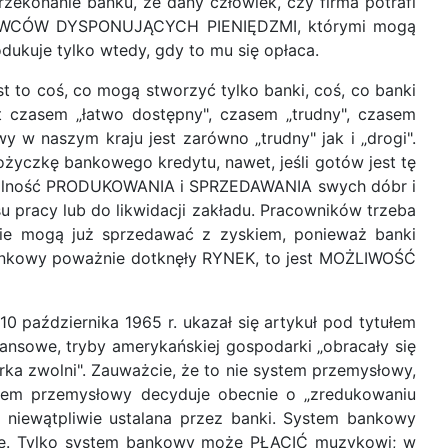
rzekonanie banku, że dany człowiek, czy firma potrafi
 NABYWCÓW DYSPONUJĄCYCH PIENIĘDZMI, którymi mogą
ukuje tylko wtedy, gdy to mu się opłaca.
 to coś, co mogą stworzyć tylko banki, coś, co banki
czasem „łatwo dostępny", czasem „trudny", czasem
 w naszym kraju jest zarówno „trudny" jak i „drogi".
życzkę bankowego kredytu, nawet, jeśli gotów jest tę
h zdolność PRODUKOWANIA i SPRZEDAWANIA swych dóbr i
u pracy lub do likwidacji zakładu. Pracowników trzeba
 nie mogą już sprzedawać z zyskiem, ponieważ banki
 bankowy poważnie dotknęły RYNEK, to jest MOŻLIWOŚĆ
 października 1965 r. ukazał się artykuł pod tytułem
ansowe, tryby amerykańskiej gospodarki „obracały się
ka zwolni". Zauważcie, że to nie system przemysłowy,
stem przemysłowy decyduje obecnie o „zredukowaniu
niewątpliwie ustalana przez banki. System bankowy
owie. Tylko system bankowy może PŁACIĆ muzykowi; w