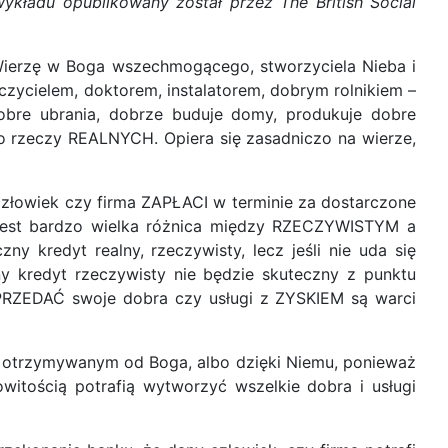
ykładu opublikowany został przez The British Social
Wierzę w Boga wszechmogącego, stworzyciela Nieba i
uczycielem, doktorem, instalatorem, dobrym rolnikiem –
dobre ubrania, dobrze buduje domy, produkuje dobre
do rzeczy REALNYCH. Opiera się zasadniczo na wierze,
 człowiek czy firma ZAPŁACI w terminie za dostarczone
 jest bardzo wielka różnica między RZECZYWISTYM a
 kredyt realny, rzeczywisty, lecz jeśli nie uda się
y kredyt rzeczywisty nie będzie skuteczny z punktu
 SPRZEDAĆ swoje dobra czy usługi z ZYSKIEM są warci
em otrzymywanym od Boga, albo dzięki Niemu, ponieważ
witością potrafią wytworzyć wszelkie dobra i usługi