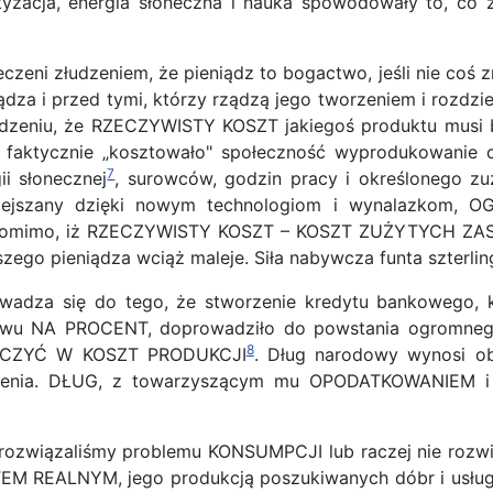
tyzacja, energia słoneczna i nauka spowodowały to, co 
czeni złudzeniem, że pieniądz to bogactwo, jeśli nie coś 
dza i przed tymi, którzy rządzą jego tworzeniem i rozdzi
 złudzeniu, że RZECZYWISTY KOSZT jakiegoś produktu m
aktycznie „kosztowało" społeczność wyprodukowanie cz
7
i słonecznej
, surowców, godzin pracy i określonego zu
niejszany dzięki nowym technologiom i wynalazkom, 
e, pomimo, iż RZECZYWISTY KOSZT – KOSZT ZUŻYTYCH ZA
zego pieniądza wciąż maleje. Siła nabywcza funta szterling
owadza się do tego, że stworzenie kredytu bankowego,
stwu NA PROCENT, doprowadziło do powstania ogromne
8
LICZYĆ W KOSZT PRODUKCJI
. Dług narodowy wynosi ob
dłużenia. DŁUG, z towarzyszącym mu OPODATKOWANIEM 
rozwiązaliśmy problemu KONSUMPCJI lub raczej nie rozwi
 REALNYM, jego produkcją poszukiwanych dóbr i usług