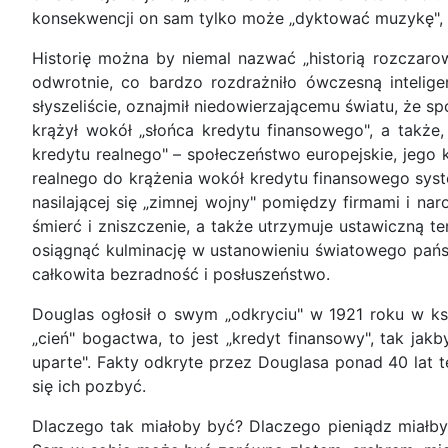
konsekwencji on sam tylko może „dyktować muzykę", a
Historię można by niemal nazwać „historią rozczarow
odwrotnie, co bardzo rozdrażniło ówczesną intelige
słyszeliście, oznajmił niedowierzającemu światu, że sp
krążył wokół „słońca kredytu finansowego", a także, 
kredytu realnego" – społeczeństwo europejskie, jego 
realnego do krążenia wokół kredytu finansowego syst
nasilającej się „zimnej wojny" pomiędzy firmami i n
śmierć i zniszczenie, a także utrzymuje ustawiczną 
osiągnąć kulminację w ustanowieniu światowego pań
całkowita bezradność i posłuszeństwo.
Douglas ogłosił o swym „odkryciu" w 1921 roku w k
„cień" bogactwa, to jest „kredyt finansowy", tak jak
uparte". Fakty odkryte przez Douglasa ponad 40 lat t
się ich pozbyć.
Dlaczego tak miałoby być? Dlaczego pieniądz miałby b