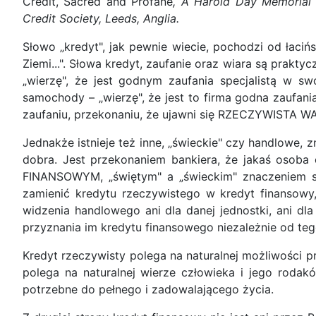
Credit, Sacred and Profane
, A Harold Day Memorial 
Credit Society, Leeds, Anglia.
Słowo „kredyt", jak pewnie wiecie, pochodzi od łaciń
Ziemi...". Słowa kredyt, zaufanie oraz wiara są prakt
„wierzę", że jest godnym zaufania specjalistą w s
samochody – „wierzę", że jest to firma godna zaufani
zaufaniu, przekonaniu, że ujawni się RZECZYWISTA WAR
Jednakże istnieje też inne, „świeckie" czy handlowe,
dobra. Jest przekonaniem bankiera, że jakaś osob
FINANSOWYM, „świętym" a „świeckim" znaczeniem słow
zamienić kredytu rzeczywistego w kredyt finansowy
widzenia handlowego ani dla danej jednostki, ani d
przyznania im kredytu finansowego niezależnie od teg
Kredyt rzeczywisty polega na naturalnej możliwości 
polega na naturalnej wierze człowieka i jego rodak
potrzebne do pełnego i zadowalającego życia.