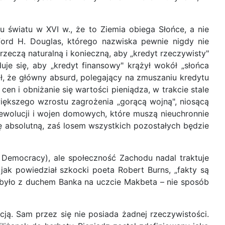
u światu w XVI w., że to Ziemia obiega Słońce, a nie
fford H. Douglas, którego nazwiska pewnie nigdy nie
 rzeczą naturalną i konieczną, aby „kredyt rzeczywisty"
duje się, aby „kredyt finansowy" krążył wokół „słońca
ił, że główny absurd, polegający na zmuszaniu kredytu
 i obniżanie się wartości pieniądza, w trakcie stale
większego wzrostu zagrożenia „gorącą wojną", niosącą
rewolucji i wojen domowych, które muszą nieuchronnie
ę absolutną, zaś losem wszystkich pozostałych będzie
Democracy), ale społeczność Zachodu nadal traktuje
 jak powiedział szkocki poeta Robert Burns, „fakty są
to było z duchem Banka na uczcie Makbeta – nie sposób
ją. Sam przez się nie posiada żadnej rzeczywistości.