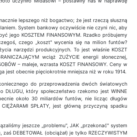
złoto uczyniło Midasowi – postawiły nas w naprawdę
znacznie lepszego niż bogactwo; że jest rzeczą słuszną
elaniem. System bankowy oczywiście nie czyni nic, aby
usi być jego KOSZTEM FINANSOWYM. Rzadko próbujemy
egoś, czego „koszt" wycenia się na milion funtów?
życia narzędzi produkcyjnych. To jest właśnie KOSZT
OGRANICZAJĄCYM wciąż ZUŻYCIE energii słonecznej,
SOBÓW – maleje, wzrasta KOSZT FINANSOWY. Ceny w
a jest obecnie pięciokrotnie mniejsza niż w roku 1914.
 koniecznego do przeprowadzenia dwóch światowych
go DŁUGU, który społeczeństwo rzekomo jest WINNE
ecnie około 30 miliardów funtów, nie licząc długów
i CIĘŻARAMI SPŁATY, jest główną przyczyną spadku
ązaliśmy jeszcze „problemu", JAK „przekonać" system
, zaś DEBETOWAŁ (obciążał) je tylko RZECZYWISTYM