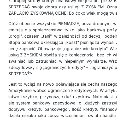
Z drugiej strony kredyt finansowy nie jest ani przez
SPRZEDAĆ swoje dobra czy usługi Z ZYSKIEM. Ozna
ZAPŁACIĆ ZYSKOWNĄ CENĘ. Bo cokolwiek mogą twierdzi
Otóż obecnie wszystkie PIENIĄDZE, poza drobnymi wyj
emitują dla społeczeństwa tylko jako bankową po
„drogi", czasem „tani", w zależności od decyzji pod
Stopa bankowa określająca „koszt" pieniądza wynosi 
cenę zapłacić. Obowiązuje „ograniczanie kredytu". 
usług Z ZYSKIEM obniża się z konieczności, bez ich w
zwalniać lub zatrudniać w niepełnym wymiarze. Wsz
zdecydowały się „ograniczyć kredyty" – „ograniczyć
SPRZEDAŻY.
Jest to wciąż na nowo pojawiająca się cecha naszego
Amerykanie wobec ograniczeń kredytowych. W artykule
łatwo i szybko, przynosząc dużo zysków. Natomiast o
ale system bankowy zdecydował o „dużych zastrzyk
dopływu kredytu bankowego". Ilość kredytu finans
działa niejako jako „boża wszechmoc" świata handl