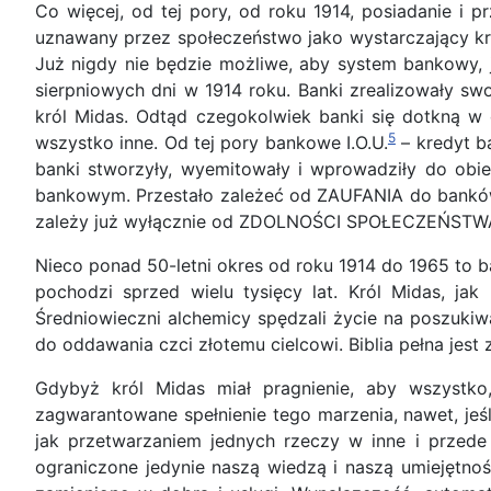
Co więcej, od tej pory, od roku 1914, posiadanie i
uznawany przez społeczeństwo jako wystarczający kr
Już nigdy nie będzie możliwe, aby system bankowy, j
sierpniowych dni w 1914 roku. Banki zrealizowały swo
król Midas. Odtąd czegokolwiek banki się dotkną w d
5
wszystko inne. Od tej pory bankowe I.O.U.
– kredyt b
banki stworzyły, wyemitowały i wprowadziły do ob
bankowym. Przestało zależeć od ZAUFANIA do bank
zależy już wyłącznie od ZDOLNOŚCI SPOŁECZEŃST
Nieco ponad 50-letni okres od roku 1914 do 1965 to ba
pochodzi sprzed wielu tysięcy lat. Król Midas, ja
Średniowieczni alchemicy spędzali życie na poszukiwa
do oddawania czci złotemu cielcowi. Biblia pełna je
Gdybyż król Midas miał pragnienie, aby wszystko
zagwarantowane spełnienie tego marzenia, nawet, jeśl
jak przetwarzaniem jednych rzeczy w inne i przede
ograniczone jedynie naszą wiedzą i naszą umiejętno