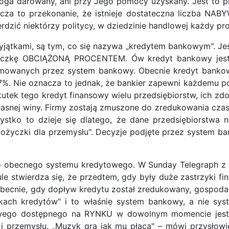
 Boga darowany, ani przy Jego pomocy uzyskany. Jest to p
cza to przekonanie, że istnieje dostateczna liczba
ć niektórzy politycy, w dziedzinie handlowej każdy prod
ątkami, są tym, co się nazywa „kredytem bankowym". Jest
życzkę OBCIĄŻONĄ PROCENTEM. Ów kredyt bankowy jest 
ejmowanych przez system bankowy. Obecnie kredyt bankowy
7%. Nie oznacza to jednak, że bankier zapewni każdemu po
Wskutek tego kredyt finansowy wielu przedsiębiorstw, ic
łasnej winy. Firmy zostają zmuszone do zredukowania czas
ystko to dzieje się dlatego, że dane przedsiębiorstwa
 pożyczki dla przemysłu". Decyzje podjęte przez system
 obecnego systemu kredytowego. W Sunday Telegraph z 10
 stwierdza się, że przedtem, gdy były duże zastrzyki fin
becnie, gdy dopływ kredytu został zredukowany, gospodar
ach kredytów" i to właśnie system bankowy, a nie sy
owego dostępnego na RYNKU w dowolnym momencie jest 
u i przemysłu. „Muzyk gra jak mu płacą" – mówi przysł