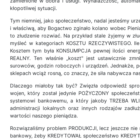
zamienione w dobra i usługi. Wynalazczość, automa
kłopotliwej sytuacji.
Tym niemniej, jako społeczeństwo, nadal jesteśmy urze
i właściwą, aby Bogactwo zginało kolano wobec Pienią
to złudzenie rozwiać. Na przykład stale żyjemy w
myśleć w kategoriach KOSZTU RZECZYWISTEGO. Ile f
Kosztem tym była KONSUMPCJA pewnej ilości energi
REALNY. Ten właśnie „koszt" jest ustawicznie zm
surowców, godzin roboczych i urządzeń. Jednakż
sklepach wciąż rosną, co znaczy, że siła nabywcza nas
Dlaczego miałoby tak być? Zwięzła odpowiedź spr
wojen, który został jedynie POŻYCZONY społeczeń
systemowi bankowemu, a który jakoby TRZEBA W
administracji lokalnych oraz innych rodzajów za
wartości naszego pieniądza.
Rozwiązaliśmy problem PRODUKCJI, lecz jeszcze nie 
bankowy, żeby KREDYTOWAŁ społeczeństwo KREDYTEM