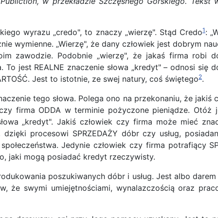
Publiction, w przekładzie Szczęsnego Górskiego. Tekst w
1
skiego wyrazu „credo", to znaczy „wierzę". Stąd Credo
: „
ycznie wymienne. „Wierzę", że dany człowiek jest dobrym na
woim zawodzie. Podobnie „wierzę", że jakaś firma robi 
a. To jest REALNE znaczenie słowa „kredyt" – odnosi się 
2
TOŚĆ. Jest to istotnie, ze swej natury, coś świętego
.
 znaczenie tego słowa. Polega ono na przekonaniu, że jakiś
a czy firma ODDA w terminie pożyczone pieniądze. Otóż
a „kredyt". Jakiś człowiek czy firma może mieć znaczny
, dzięki procesowi SPRZEDAŻY dóbr czy usług, posiadan
la społeczeństwa. Jedynie człowiek czy firma potrafiący
o, jaki mogą posiadać kredyt rzeczywisty.
produkowania poszukiwanych dóbr i usług. Jest albo dar
ów, że swymi umiejętnościami, wynalazczością oraz praco