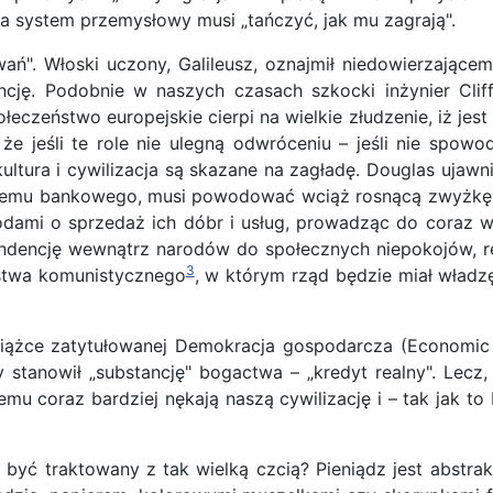
 system przemysłowy musi „tańczyć, jak mu zagrają".
ań". Włoski uczony, Galileusz, oznajmił niedowierzającem
ncję. Podobnie w naszych czasach szkocki inżynier Cli
ołeczeństwo europejskie cierpi na wielkie złudzenie, iż jest
że jeśli te role nie ulegną odwróceniu – jeśli nie spowo
kultura i cywilizacja są skazane na zagładę. Douglas ujawn
emu bankowego, musi powodować wciąż rosnącą zwyżkę cen
arodami o sprzedaż ich dóbr i usług, prowadząc do coraz 
tendencję wewnątrz narodów do społecznych niepokojów, 
3
stwa komunistycznego
, w którym rząd będzie miał władz
siążce zatytułowanej Demokracja gospodarcza (Economic 
by stanowił „substancję" bogactwa – „kredyt realny". Lecz,
emu coraz bardziej nękają naszą cywilizację i – tak jak 
yć traktowany z tak wielką czcią? Pieniądz jest abstrakc