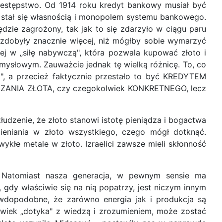
rzestępstwo. Od 1914 roku kredyt bankowy musiał być
 stał się własnością i monopolem systemu bankowego.
dzie zagrożony, tak jak to się zdarzyło w ciągu paru
i zdobyły znacznie więcej, niż mógłby sobie wymarzyć
zej w „siłę nabywczą", która pozwala kupować złoto i
mysłowym. Zauważcie jednak tę wielką różnicę. To, co
, a przecież faktycznie przestało to być KREDYTEM
CZANIA ZŁOTA, czy czegokolwiek KONKRETNEGO, lecz
łudzenie, że złoto stanowi istotę pieniądza i bogactwa
mieniania w złoto wszystkiego, czego mógł dotknąć.
ykłe metale w złoto. Izraelici zawsze mieli skłonność
i! Natomiast nasza generacja, w pewnym sensie ma
 gdy właściwie się na nią popatrzy, jest niczym innym
awdopodobne, że zarówno energia jak i produkcja są
owiek „dotyka" z wiedzą i zrozumieniem, może zostać