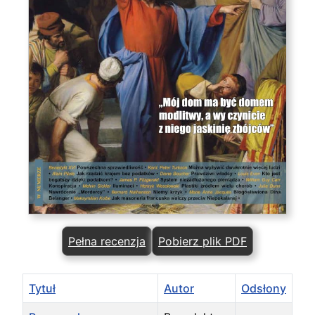
Pełna recenzja
Pobierz plik PDF
Tytuł
Autor
Odsłony