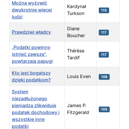
Można wyżywić
Kardynał
dwukrotnie więcej
115
Turkson
ludzi
Diane
Prawdziwi władcy
117
Boucher
„Podatki powinny
Thérèse
istnieć zawsze”,
117
Tardif
powtarzają papugi
Kto jest bogatszy
Louis Even
106
dzięki podatkom?
System
niezadłużonego
pieniądza zlikwiduje
James P.
105
podatek dochodowy i
Fitzgerald
wszystkie inne
podatki