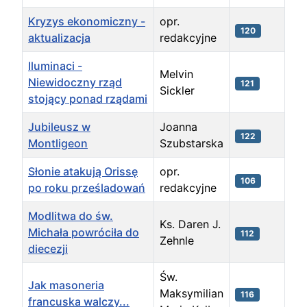
Kryzys ekonomiczny -
opr.
120
aktualizacja
redakcyjne
Iluminaci -
Melvin
Niewidoczny rząd
121
Sickler
stojący ponad rządami
Jubileusz w
Joanna
122
Montligeon
Szubstarska
Słonie atakują Orissę
opr.
106
po roku prześladowań
redakcyjne
Modlitwa do św.
Ks. Daren J.
Michała powróciła do
112
Zehnle
diecezji
Św.
Jak masoneria
Maksymilian
116
francuska walczy...