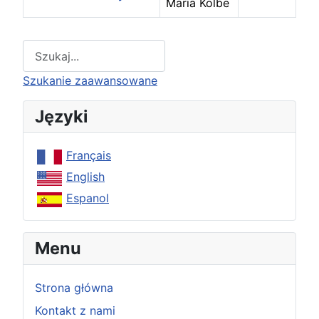
Maria Kolbe
Spis artykułów
Type 2 or more characters for results.
Szukanie zaawansowane
Języki
Français
English
Espanol
Menu
Strona główna
Kontakt z nami