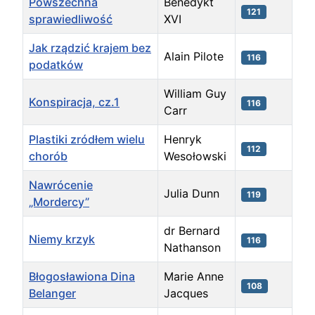
Powszechna
Benedykt
121
sprawiedliwość
XVI
Jak rządzić krajem bez
Alain Pilote
116
podatków
William Guy
Konspiracja, cz.1
116
Carr
Plastiki zródłem wielu
Henryk
112
chorób
Wesołowski
Nawrócenie
Julia Dunn
119
„Mordercy”
dr Bernard
Niemy krzyk
116
Nathanson
Błogosławiona Dina
Marie Anne
108
Belanger
Jacques