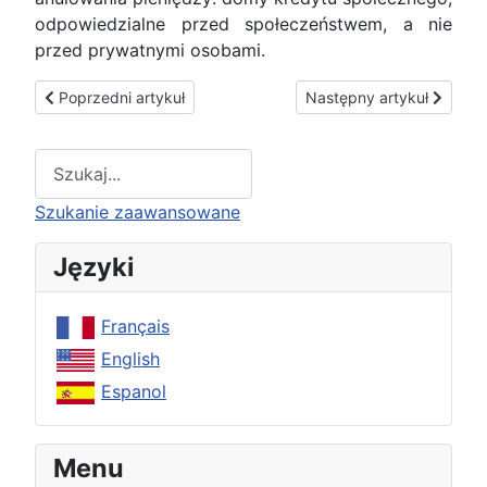
odpowiedzialne przed społeczeństwem, a nie
przed prywatnymi osobami.
Poprzedni artykuł: Kredyt Społeczny: chrześcijaństwo zasto
Następny artykuł: Dywid
Poprzedni artykuł
Następny artykuł
Type 2 or more characters for results.
Szukanie zaawansowane
Języki
Français
English
Espanol
Menu