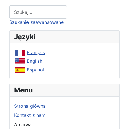
Type 2 or more characters for results.
Szukanie zaawansowane
Języki
Français
English
Espanol
Menu
Strona główna
Kontakt z nami
Archiwa