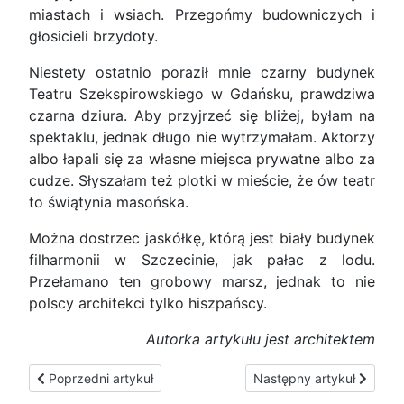
miastach i wsiach. Przegońmy budowniczych i
głosicieli brzydoty.
Niestety ostatnio poraził mnie czarny budynek
Teatru Szekspirowskiego w Gdańsku, prawdziwa
czarna dziura. Aby przyjrzeć się bliżej, byłam na
spektaklu, jednak długo nie wytrzymałam. Aktorzy
albo łapali się za własne miejsca prywatne albo za
cudze. Słyszałam też plotki w mieście, że ów teatr
to świątynia masońska.
Można dostrzec jaskółkę, którą jest biały budynek
filharmonii w Szczecinie, jak pałac z lodu.
Przełamano ten grobowy marsz, jednak to nie
polscy architekci tylko hiszpańscy.
Autorka artykułu jest architektem
Poprzedni artykuł: Polityka i wiara
Następny artykuł: Kwesti
Poprzedni artykuł
Następny artykuł