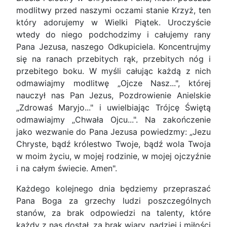
modlitwy przed naszymi oczami stanie Krzyż, ten
który adorujemy w Wielki Piątek. Uroczyście
wtedy do niego podchodzimy i całujemy rany
Pana Jezusa, naszego Odkupiciela. Koncentrujmy
się na ranach przebitych rąk, przebitych nóg i
przebitego boku. W myśli całując każdą z nich
odmawiajmy modlitwę „Ojcze Nasz...", której
nauczył nas Pan Jezus, Pozdrowienie Anielskie
„Zdrowaś Maryjo..." i uwielbiając Trójcę Świętą
odmawiajmy „Chwała Ojcu...". Na zakończenie
jako wezwanie do Pana Jezusa powiedzmy: „Jezu
Chryste, bądź królestwo Twoje, bądź wola Twoja
w moim życiu, w mojej rodzinie, w mojej ojczyźnie
i na całym świecie. Amen".
Każdego kolejnego dnia będziemy przepraszać
Pana Boga za grzechy ludzi poszczególnych
stanów, za brak odpowiedzi na talenty, które
każdy z nas dostał, za brak wiary, nadziei i miłości