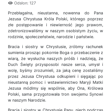
Odsłon: 127
Przebłagalna, nieustanna, nowenna do Pana
Jezusa Chrystusa Króla Polski, którego poprzez
złe postępowanie i niewierność jego prawom,
zdetronizowaliśmy w naszym osobistym życiu, w
rodzinie, społeczeństwie, narodzie i państwie.
Bracia i siostry w Chrystusie, zróbmy rachunek
sumienia prosząc pokornie Boga o przebaczenie z
wiarą, że wysłucha naszych próśb i nadzieją, że
Duch Święty przysposobi nasze serca, umysł i
wolę, byśmy zrozumieli, za jaką cenę zostaliśmy
przez Jezusa Chrystusa odkupieni i sięgając po
nieustanną pomoc i wstawiennictwo Maryji Matki
Jezusa módlmy się wspólnie, aby Ona, Królowa
Polski, sama przygotowała tron swojemu Synowi
w naszym Narodzie.
Bracia i siostry w Chrystusie Panu, niech podczas