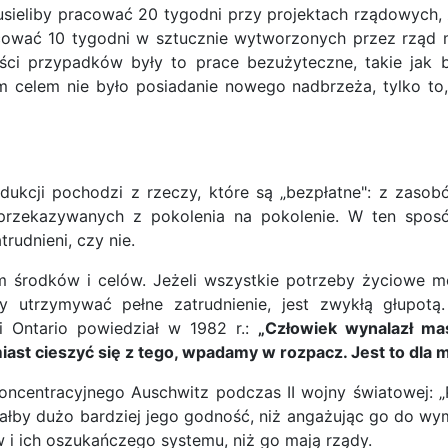
sieliby pracować 20 tygodni przy projektach rządowych
acować 10 tygodni w sztucznie wytworzonych przez rząd
ci przypadków były to prace bezużyteczne, takie jak 
 celem nie było posiadanie nowego nadbrzeża, tylko to,
w
odukcji pochodzi z rzeczy, które są „bezpłatne": z zaso
rzekazywanych z pokolenia na pokolenie. W ten sposób
rudnieni, czy nie.
m środków i celów. Jeżeli wszystkie potrzeby życiowe 
y utrzymywać pełne zatrudnienie, jest zwykłą głupotą
ji Ontario powiedział w 1982 r.:
„Człowiek wynalazł ma
ast cieszyć się z tego, wpadamy w rozpacz. Jest to dla m
ncentracyjnego Auschwitz podczas II wojny światowej: 
y dużo bardziej jego godność, niż angażując go do wym
ów i ich oszukańczego systemu, niż go mają rządy.