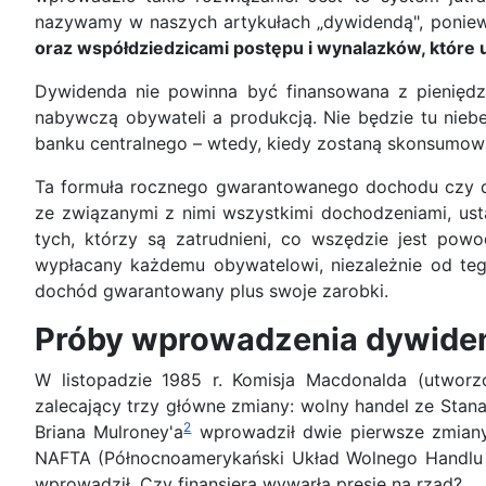
nazywamy w naszych artykułach „dywidendą", poniew
oraz współdziedzicami postępu i wynalazków, które 
Dywidenda nie powinna być finansowana z pieniędzy
nabywczą obywateli a produkcją. Nie będzie tu niebe
banku centralnego – wtedy, kiedy zostaną skonsumow
Ta formuła rocznego gwarantowanego dochodu czy dyw
ze związanymi z nimi wszystkimi dochodzeniami, usta
tych, którzy są zatrudnieni, co wszędzie jest po
wypłacany każdemu obywatelowi, niezależnie od tego,
dochód gwarantowany plus swoje zarobki.
Próby wprowadzenia dywiden
W listopadzie 1985 r. Komisja Macdonalda (utworzo
zalecający trzy główne zmiany: wolny handel ze Sta
2
Briana Mulroney'a
wprowadził dwie pierwsze zmiany
NAFTA (Północnoamerykański Układ Wolnego Handlu p
wprowadził. Czy finansjera wywarła presję na rząd?