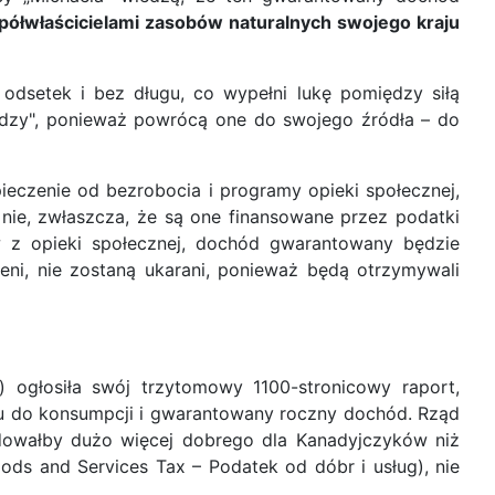
ółwłaścicielami zasobów naturalnych swojego kraju
odsetek i bez długu, co wypełni lukę pomiędzy siłą
niędzy", ponieważ powrócą one do swojego źródła – do
eczenie od bezrobocia i programy opieki społecznej,
 nie, zwłaszcza, że są one finansowane przez podatki
w z opieki społecznej, dochód gwarantowany będzie
ieni, nie zostaną ukarani, ponieważ będą otrzymywali
) ogłosiła swój trzytomowy 1100-stronicowy raport,
ku do konsumpcji i gwarantowany roczny dochód. Rząd
owałby dużo więcej dobrego dla Kanadyjczyków niż
s and Services Tax – Podatek od dóbr i usług), nie