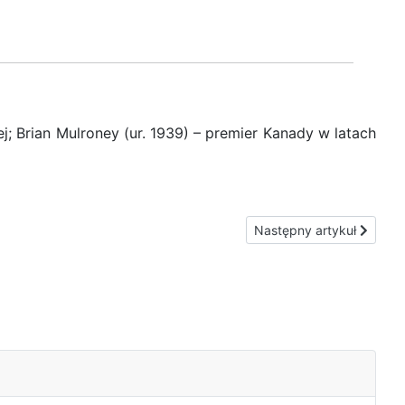
j; Brian Mulroney (ur. 1939) – premier Kanady w latach
Następny artykuł: Brukse
Następny artykuł