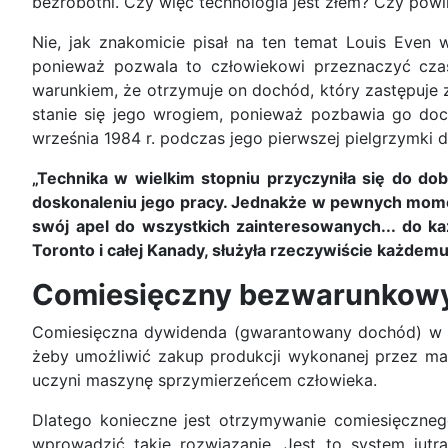
bezrobotni. Czy więc technologia jest złem? Czy pow
Nie, jak znakomicie pisał na ten temat Louis Even 
ponieważ pozwala to człowiekowi przeznaczyć czas
warunkiem, że otrzymuje on dochód, który zastępuje z
stanie się jego wrogiem, ponieważ pozbawia go doch
września 1984 r. podczas jego pierwszej pielgrzymki 
„Technika w wielkim stopniu przyczyniła się do dob
doskonaleniu jego pracy. Jednakże w pewnych momentac
swój apel do wszystkich zainteresowanych... do ka
Toronto i całej Kanady, służyła rzeczywiście każdemu
Comiesięczny bezwarunkowy
Comiesięczna dywidenda (gwarantowany dochód) w w
żeby umożliwić zakup produkcji wykonanej przez mas
uczyni maszynę sprzymierzeńcem człowieka.
Dlatego konieczne jest otrzymywanie comiesięcznego
wprowadzić takie rozwiązanie. Jest to system jutr