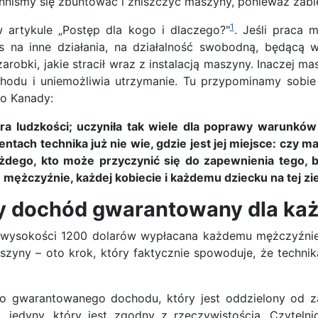
inniśmy się zbuntować i zniszczyć maszyny, ponieważ zabi
1
w artykule „Postęp dla kogo i dlaczego?"
. Jeśli praca 
 na inne działania, na działalność swobodną, będącą
arobki, jakie stracił wraz z instalacją maszyny. Inaczej 
odu i uniemożliwia utrzymanie. Tu przypominamy sobie 
do Kanady:
ra ludzkości; uczyniła tak wiele dla poprawy warunków 
h technika już nie wie, gdzie jest jej miejsce: czy ma b
żdego, kto może przyczynić się do zapewnienia tego, by
 mężczyźnie, każdej kobiecie i każdemu dziecku na tej zie
 dochód gwarantowany dla ka
ysokości 1200 dolarów wypłacana każdemu mężczyźnie, 
zyny – oto krok, który faktycznie spowoduje, że techn
 gwarantowanego dochodu, który jest oddzielony od zatru
a, jedyny, który jest zgodny z rzeczywistością. Czytel