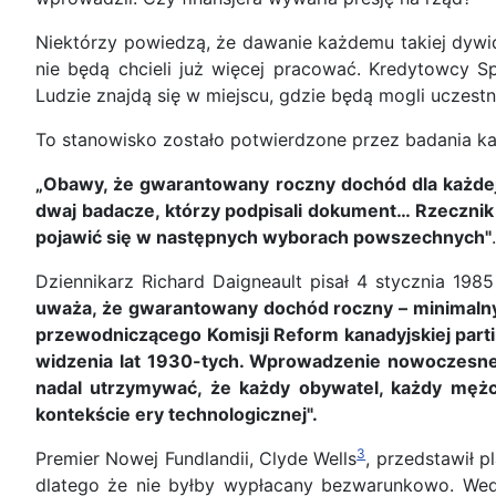
Niektórzy powiedzą, że dawanie każdemu takiej dywid
nie będą chcieli już więcej pracować. Kredytowcy Sp
Ludzie znajdą się w miejscu, gdzie będą mogli uczest
To stanowisko zostało potwierdzone przez badania kan
„Obawy, że gwarantowany roczny dochód dla każdej 
dwaj badacze, którzy podpisali dokument… Rzecznik 
pojawić się w następnych wyborach powszechnych"
Dziennikarz Richard Daigneault pisał 4 stycznia 1985
uważa, że gwarantowany dochód roczny – minimalny
przewodniczącego Komisji Reform kanadyjskiej partii 
widzenia lat 1930-tych. Wprowadzenie nowoczesnej
nadal utrzymywać, że każdy obywatel, każdy mężcz
kontekście ery technologicznej".
3
Premier Nowej Fundlandii, Clyde Wells
, przedstawił 
dlatego że nie byłby wypłacany bezwarunkowo. Wedłu