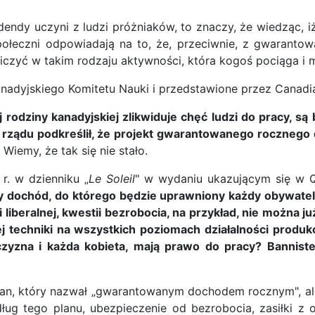
endy uczyni z ludzi próżniaków, to znaczy, że wiedząc,
ołeczni odpowiadają na to, że, przeciwnie, z gwarantow
niczyć w takim rodzaju aktywności, która kogoś pociąga i
adyjskiego Komitetu Nauki i przedstawione przez Canadian
rodziny kanadyjskiej zlikwiduje chęć ludzi do pracy,
rządu podkreślił, że projekt gwarantowanego rocznego do
. Wiemy, że tak się nie stało.
 r. w dzienniku „
Le Soleil
" w wydaniu ukazującym się w 
 dochód, do którego będzie uprawniony każdy obywatel 
liberalnej, kwestii bezrobocia, na przykład, nie można j
 techniki na wszystkich poziomach działalności produk
yzna i każda kobieta, mają prawo do pracy? Bannister
plan, który nazwał „gwarantowanym dochodem rocznym", al
g tego planu, ubezpieczenie od bezrobocia, zasiłki z 