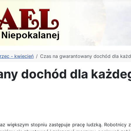
rzec - kwiecień
Czas na gwarantowany dochód dla każ
any dochód dla każde
raz większym stopniu zastępuje pracę ludzką. Robotnicy z