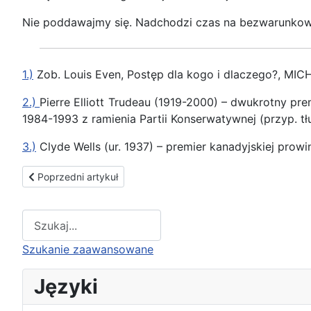
Nie poddawajmy się. Nadchodzi czas na bezwarunko
1.)
Zob. Louis Even, Postęp dla kogo i dlaczego?, MICH
2.)
Pierre Elliott Trudeau (1919-2000) – dwukrotny pre
1984-1993 z ramienia Partii Konserwatywnej (przyp. tł
3.)
Clyde Wells (ur. 1937) – premier kanadyjskiej prow
Poprzedni artykuł: Rozkład moralny cz. 1
Poprzedni artykuł
Type 2 or more characters for results.
Szukanie zaawansowane
Języki