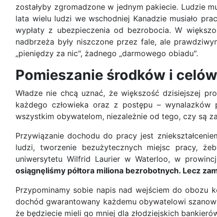
zostałyby zgromadzone w jednym pakiecie. Ludzie mu
lata wielu ludzi we wschodniej Kanadzie musiało pr
wypłaty z ubezpieczenia od bezrobocia. W większoś
nadbrzeża były niszczone przez fale, ale prawdziwym
„pieniędzy za nic", żadnego „darmowego obiadu".
Pomieszanie środków i celó
Władze nie chcą uznać, że większość dzisiejszej pr
każdego człowieka oraz z postępu – wynalazków p
wszystkim obywatelom, niezależnie od tego, czy są zat
Przywiązanie dochodu do pracy jest zniekształcenie
ludzi, tworzenie bezużytecznych miejsc pracy, żeb
uniwersytetu Wilfrid Laurier w Waterloo, w prowinc
osiągnęliśmy półtora miliona bezrobotnych. Lecz zami
Przypominamy sobie napis nad wejściem do obozu ko
dochód gwarantowany każdemu obywatelowi szanowałb
że będziecie mieli go mniej dla złodziejskich bankier