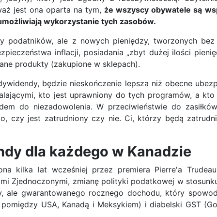
aż jest ona oparta na tym,
że wszyscy obywatele są wsp
umożliwiają wykorzystanie tych zasobów.
 podatników, ale z nowych pieniędzy, tworzonych bez 
zpieczeństwa inflacji, posiadania „zbyt dużej ilości pie
ane produkty (zakupione w sklepach).
idendy, będzie nieskończenie lepsza niż obecne ubezpi
lającymi, kto jest uprawniony do tych programów, a kto
wodem do niezadowolenia. W przeciwieństwie do zasiłkó
 czy jest zatrudniony czy nie. Ci, którzy będą zatrudn
dy dla każdego w Kanadzie
na kilka lat wcześniej przez premiera Pierre'a Trudeau
nami Zjednoczonymi, zmianę polityki podatkowej w stosun
, ale gwarantowanego rocznego dochodu, który spowod
omiędzy USA, Kanadą i Meksykiem) i diabelski GST (Good