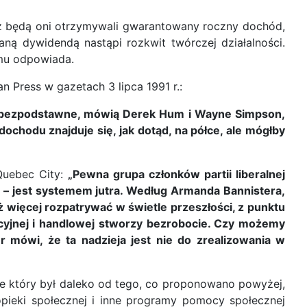
 iż będą oni otrzymywali gwarantowany roczny dochód,
aną dywidendą nastąpi rozkwit twórczej działalności.
 mu odpowiada.
 Press w gazetach 3 lipca 1991 r.:
 są bezpodstawne, mówią Derek Hum i Wayne Simpson,
chodu znajduje się, jak dotąd, na półce, ale mógłby
Quebec City:
„Pewna grupa członków partii liberalnej
– jest systemem jutra. Według Armanda Bannistera,
uż więcej rozpatrywać w świetle przeszłości, z punktu
cyjnej i handlowej stworzy bezrobocie. Czy możemy
 mówi, że ta nadzieja jest nie do zrealizowania w
e który był daleko od tego, co proponowano powyżej,
opieki społecznej i inne programy pomocy społecznej