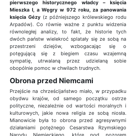
pierwszego historycznego władcy – księcia
Mieszka I, a Węgry w 972 roku, za panowania
księcia Gézy
(z późniejszego królewskiego rodu
Arpadów). Co równie ważne z punktu widzenia
równoległej analizy, to fakt, że historie tych
dwóch państw wielekroć splatały się ze sobą na
przestrzeni dziejów, wzbogacając się o
potęgującą się z biegiem czasu wzajemną
sympatię, utrwalaną przez udzielaną sobie
obopólnie pomoc w chwilach trudnych.
Obrona przed Niemcami
Przejście na chrześcijaństwo miało, w przypadku
obydwu krajów, od samego początku ostrze
polityczne, niezależnie od wartości moralnych i
kulturowych, jakie nowa religia ze sobą niosła.
Mianowicie była to obrona przed agresywnymi
działaniami potężnego Cesarstwa Rzymskiego
Narodu Niemieckiego, które pod pozorem