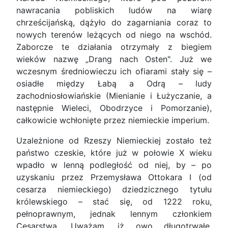
nawracania pobliskich ludów na wiarę
chrześcijańską, dążyło do zagarniania coraz to
nowych terenów leżących od niego na wschód.
Zaborcze te działania otrzymały z biegiem
wieków nazwę „Drang nach Osten". Już we
wczesnym średniowieczu ich ofiarami stały się –
osiadłe między Łabą a Odrą – ludy
zachodniosłowiańskie (Mienianie i Łużyczanie, a
następnie Wieleci, Obodrzyce i Pomorzanie),
całkowicie wchłonięte przez niemieckie imperium.
Uzależnione od Rzeszy Niemieckiej zostało też
państwo czeskie, które już w połowie X wieku
wpadło w lenną podległość od niej, by – po
uzyskaniu przez Przemysława Ottokara I (od
cesarza niemieckiego) dziedzicznego tytułu
królewskiego – stać się, od 1222 roku,
pełnoprawnym, jednak lennym członkiem
Cesarstwa. Uważam, iż owo długotrwałe,