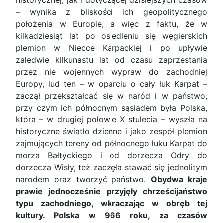
historycznej, jak i dotyczącej dzisiejszych czasów
– wynika z bliskości ich geopolitycznego
położenia w Europie, a więc z faktu, że w
kilkadziesiąt lat po osiedleniu się węgierskich
plemion w Niecce Karpackiej i po upływie
zaledwie kilkunastu lat od czasu zaprzestania
przez nie wojennych wypraw do zachodniej
Europy, lud ten – w oparciu o cały łuk Karpat –
zaczął przekształcać się w naród i w państwo,
przy czym ich północnym sąsiadem była Polska,
która – w drugiej połowie X stulecia – wyszła na
historyczne światło dzienne i jako zespół plemion
zajmujących tereny od północnego łuku Karpat do
morza Bałtyckiego i od dorzecza Odry do
dorzecza Wisły, też zaczęła stawać się jednolitym
narodem oraz tworzyć państwo.
Obydwa kraje
prawie jednocześnie przyjęły chrześcijaństwo
typu zachodniego, wkraczając w obręb tej
kultury. Polska w 966 roku, za czasów