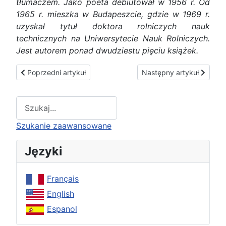
tłumaczem. Jako poeta debiutował w 1956 r. Od
1965 r. mieszka w Budapeszcie, gdzie w 1969 r.
uzyskał tytuł doktora rolniczych nauk
technicznych na Uniwersytecie Nauk Rolniczych.
Jest autorem ponad dwudziestu pięciu książek.
Poprzedni artykuł: UCHWAŁA SENATU RZECZYPOSPOLITEJ 
Następny artykuł: Shriner
Poprzedni artykuł
Następny artykuł
Type 2 or more characters for results.
Szukanie zaawansowane
Języki
Français
English
Espanol