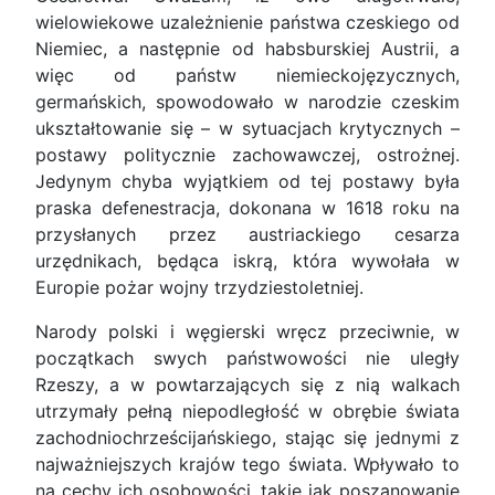
wielowiekowe uzależnienie państwa czeskiego od
Niemiec, a następnie od habsburskiej Austrii, a
więc od państw niemieckojęzycznych,
germańskich, spowodowało w narodzie czeskim
ukształtowanie się – w sytuacjach krytycznych –
postawy politycznie zachowawczej, ostrożnej.
Jedynym chyba wyjątkiem od tej postawy była
praska defenestracja, dokonana w 1618 roku na
przysłanych przez austriackiego cesarza
urzędnikach, będąca iskrą, która wywołała w
Europie pożar wojny trzydziestoletniej.
Narody polski i węgierski wręcz przeciwnie, w
początkach swych państwowości nie uległy
Rzeszy, a w powtarzających się z nią walkach
utrzymały pełną niepodległość w obrębie świata
zachodniochrześcijańskiego, stając się jednymi z
najważniejszych krajów tego świata. Wpływało to
na cechy ich osobowości, takie jak poszanowanie