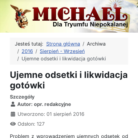
Jesteś tutaj:
Strona główna
Archiwa
2016
Sierpień - Wrzesień
Ujemne odsetki i likwidacja gotówki
Ujemne odsetki i likwidacja
gotówki
Szczegóły
Autor:
opr. redakcyjne
Utworzono: 01 sierpień 2016
Odsłon: 127
Problem z wprowadzeniem ujemnych odsetek od