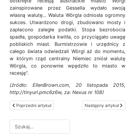
dotknięte recesją austriackie miasto Wörgl
zainspirowane przez Gessella wydało swoją
własną walutę… Waluta Wörgla odniosła ogromny
sukces. Utwardzono drogi, zbudowano mosty i
zapłacono zaległe podatki. Stopa bezrobocia
spadła, gospodarka kwitła, co przyciągało uwagę
pobliskich miast. Burmistrzowie i urzędnicy z
całego świata odwiedzali Wörgl aż do momentu,
w którym rząd centralny Niemiec zniósł walutę
Wörgla, co ponownie wpędziło to miasto w
recesję".
(źródło: EllenBrown.com, 20 listopada 2015,
http://tinyurl.pmc6z6w, za: Nexus nr 108)
Poprzedni artykuł: Gilbert Keith Chesterton
Następny artykuł: „Gdybym
Poprzedni artykuł
Następny artykuł