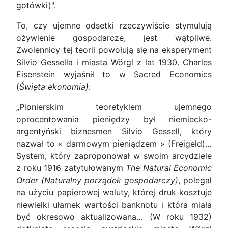
gotówki)".
To, czy ujemne odsetki rzeczywiście stymulują
ożywienie gospodarcze, jest wątpliwe.
Zwolennicy tej teorii powołują się na eksperyment
Silvio Gessella i miasta Wörgl z lat 1930. Charles
Eisenstein wyjaśnił to w Sacred Economics
(
Święta ekonomia)
:
„Pionierskim teoretykiem ujemnego
oprocentowania pieniędzy był niemiecko-
argentyński biznesmen Silvio Gessell, który
nazwał to « darmowym pieniądzem » (Freigeld)…
System, który zaproponował w swoim arcydziele
z roku 1916 zatytułowanym
The Natural Economic
Order (Naturalny porządek gospodarczy)
, polegał
na użyciu papierowej waluty, której druk kosztuje
niewielki ułamek wartości banknotu i która miała
być okresowo aktualizowana… (W roku 1932)