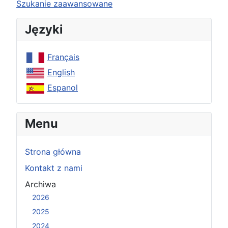
Type 2 or more characters for results.
Szukanie zaawansowane
Języki
Français
English
Espanol
Menu
Strona główna
Kontakt z nami
Archiwa
2026
2025
2024