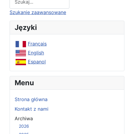
Type 2 or more characters for results.
Szukanie zaawansowane
Języki
Français
English
Espanol
Menu
Strona główna
Kontakt z nami
Archiwa
2026