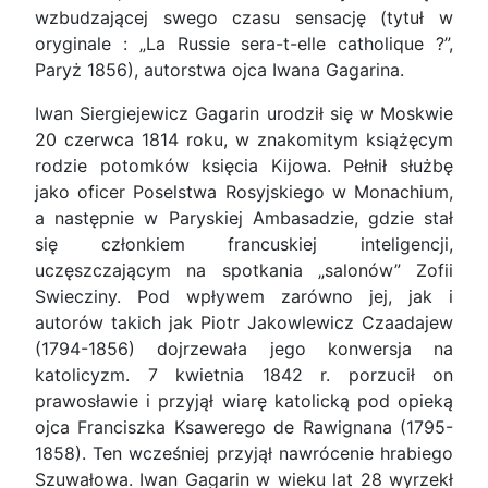
wzbudzającej swego czasu sensację (tytuł w
oryginale : „La Russie sera-t-elle catholique ?”,
Paryż 1856), autorstwa ojca Iwana Gagarina.
Iwan Siergiejewicz Gagarin urodził się w Moskwie
20 czerwca 1814 roku, w znakomitym książęcym
rodzie potomków księcia Kijowa. Pełnił służbę
jako oficer Poselstwa Rosyjskiego w Monachium,
a następnie w Paryskiej Ambasadzie, gdzie stał
się członkiem francuskiej inteligencji,
uczęszczającym na spotkania „salonów” Zofii
Swiecziny. Pod wpływem zarówno jej, jak i
autorów takich jak Piotr Jakowlewicz Czaadajew
(1794-1856) dojrzewała jego konwersja na
katolicyzm. 7 kwietnia 1842 r. porzucił on
prawosławie i przyjął wiarę katolicką pod opieką
ojca Franciszka Ksawerego de Rawignana (1795-
1858). Ten wcześniej przyjął nawrócenie hrabiego
Szuwałowa. Iwan Gagarin w wieku lat 28 wyrzekł