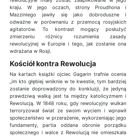
rewolucyjne miały zostać zaaplikowane w jego
kraju. W jego oczach, strony Proudhona i
Mazziniego jawiły się jako dobroduszne i
odważne w porównaniu z przemocą rosyjskich
agitatorów. To kontrast mogący posłużyć
zmierzeniu różnicy rozumienia zasady
rewolucyjnej w Europie i tego, jak zostanie ona
wdrażana w Rosji.
Kościół kontra Rewolucja
Na kartach książki ojciec Gagarin trafnie ocenia
„im kto głębiej wniknie w te kwestie, tym bardziej
zostanie doprowadzony do konkluzji, że jedyną
prawdziwą walką jest ta między katolicyzmem i
Rewolucją. W 1848 roku, gdy rewolucyjny wulkan
terroryzował świat ze swoim wyciem i wprawił
społeczeństwo w przerażenie, wykorzeniając jego
fundamenty, partia oddana obronie porządku
społecznego i walce z Rewolucją nie omieszkała