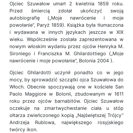
Ojciec Szuwałow umarł 2 kwietnia 1859 roku.
Przed śmiercią zdołał ukończyć swoją
autobiografię („Moje nawrócenie i moje
powołanie”, Paryż 1859). Książka była tłumaczona
i wydawana w innych językach jeszcze w XIX
wieku. Współcześnie została zaprezentowana w
nowym włoskim wydaniu przez ojców Henryka M.
Sironiego i Franciszka M. Ghilardottiego („Moje
nawrócenie i moje powołanie”, Bolonia 2004 ).
Ojciec Ghilardotti uczynił ponadto co w jego
mocy, by sprowadzić szczątki ojca Szuwałowa do
Włoch. Obecnie spoczywają one w kościele San
Paolo Maggiore w Bolonii, zbudowanym w 1611
roku przez ojców barnabitów. Ojciec Szuwałow
oczekuje na zmartwychwstanie ciała u stóp
ołtarza zwieńczonego kopią „Najświętszej Trójcy”
Andrzeja Rublowa, największego rosyjskiego
twórcy ikon.