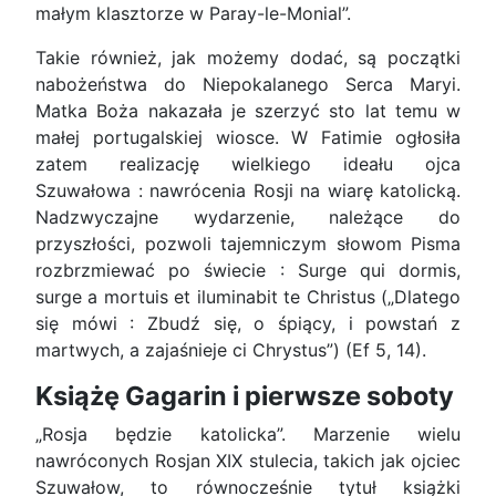
małym klasztorze w Paray-le-Monial”.
Takie również, jak możemy dodać, są początki
nabożeństwa do Niepokalanego Serca Maryi.
Matka Boża nakazała je szerzyć sto lat temu w
małej portugalskiej wiosce. W Fatimie ogłosiła
zatem realizację wielkiego ideału ojca
Szuwałowa : nawrócenia Rosji na wiarę katolicką.
Nadzwyczajne wydarzenie, należące do
przyszłości, pozwoli tajemniczym słowom Pisma
rozbrzmiewać po świecie : Surge qui dormis,
surge a mortuis et iluminabit te Christus („Dlatego
się mówi : Zbudź się, o śpiący, i powstań z
martwych, a zajaśnieje ci Chrystus”) (Ef 5, 14).
Książę Gagarin i pierwsze soboty
„Rosja będzie katolicka”. Marzenie wielu
nawróconych Rosjan XIX stulecia, takich jak ojciec
Szuwałow, to równocześnie tytuł książki