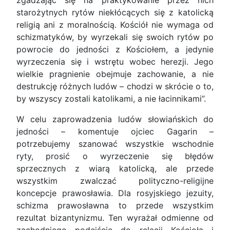
zgadzając się na praktykowanie przez nich
starożytnych rytów niekłócących się z katolicką
religią ani z moralnością. Kościół nie wymaga od
schizmatyków, by wyrzekali się swoich rytów po
powrocie do jedności z Kościołem, a jedynie
wyrzeczenia się i wstrętu wobec herezji. Jego
wielkie pragnienie obejmuje zachowanie, a nie
destrukcję różnych ludów – chodzi w skrócie o to,
by wszyscy zostali katolikami, a nie łacinnikami”.
W celu zaprowadzenia ludów słowiańskich do
jedności – komentuje ojciec Gagarin –
potrzebujemy szanować wszystkie wschodnie
ryty, prosić o wyrzeczenie się błędów
sprzecznych z wiarą katolicką, ale przede
wszystkim zwalczać polityczno-religijne
koncepcje prawosławia. Dla rosyjskiego jezuity,
schizma prawosławna to przede wszystkim
rezultat bizantynizmu. Ten wyrażał odmienne od