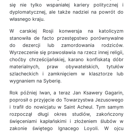
się nie tylko wspaniałej kariery politycznej i
dyplomatycznej, ale także nadziei na powrót do
własnego kraju.
W carskiej Rosji konwersja na katolicyzm
stanowiła de facto przestępstwo porównywalne
do dezercji lub zamordowania rodziców.
Wyrzeczenie się prawosławia na rzecz innej religii,
choćby chrześcijańskiej, karano konfiskatą dóbr
materialnych, praw obywatelskich, tytułów
szlacheckich i zamknięciem w klasztorze lub
wygnaniem na Syberię.
Rok później Iwan, a teraz Jan Ksawery Gagarin,
poprosił o przyjęcie do Towarzystwa Jezusowego
i trafił do nowicjatu w Saint Acheul. Tym samym
rozpoczął długi okres studiów, zakończony
święceniami kapłańskimi i złożeniem ślubów w
zakonie świętego Ignacego Loyoli. W ojcu