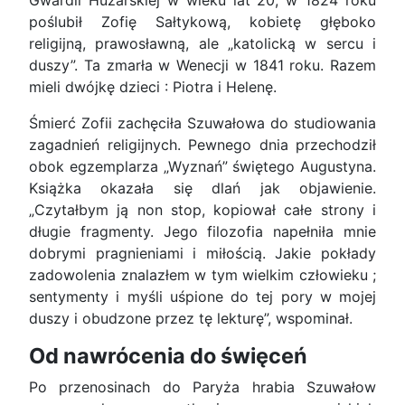
Gwardii Huzarskiej w wieku lat 20, w 1824 roku
poślubił Zofię Sałtykową, kobietę głęboko
religijną, prawosławną, ale „katolicką w sercu i
duszy”. Ta zmarła w Wenecji w 1841 roku. Razem
mieli dwójkę dzieci : Piotra i Helenę.
Śmierć Zofii zachęciła Szuwałowa do studiowania
zagadnień religijnych. Pewnego dnia przechodził
obok egzemplarza „Wyznań” świętego Augustyna.
Książka okazała się dlań jak objawienie.
„Czytałbym ją non stop, kopiował całe strony i
długie fragmenty. Jego filozofia napełniła mnie
dobrymi pragnieniami i miłością. Jakie pokłady
zadowolenia znalazłem w tym wielkim człowieku ;
sentymenty i myśli uśpione do tej pory w mojej
duszy i obudzone przez tę lekturę”, wspominał.
Od nawrócenia do święceń
Po przenosinach do Paryża hrabia Szuwałow