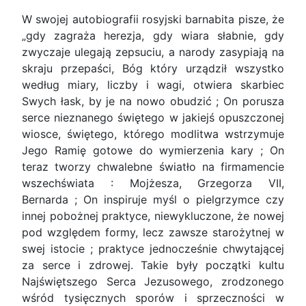
W swojej autobiografii rosyjski barnabita pisze, że
„gdy zagraża herezja, gdy wiara słabnie, gdy
zwyczaje ulegają zepsuciu, a narody zasypiają na
skraju przepaści, Bóg który urządził wszystko
według miary, liczby i wagi, otwiera skarbiec
Swych łask, by je na nowo obudzić ; On porusza
serce nieznanego świętego w jakiejś opuszczonej
wiosce, świętego, którego modlitwa wstrzymuje
Jego Ramię gotowe do wymierzenia kary ; On
teraz tworzy chwalebne światło na firmamencie
wszechświata : Mojżesza, Grzegorza VII,
Bernarda ; On inspiruje myśl o pielgrzymce czy
innej pobożnej praktyce, niewykluczone, że nowej
pod względem formy, lecz zawsze starożytnej w
swej istocie ; praktyce jednocześnie chwytającej
za serce i zdrowej. Takie były początki kultu
Najświętszego Serca Jezusowego, zrodzonego
wśród tysięcznych sporów i sprzeczności w