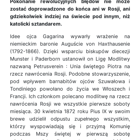
Pokonanie rewolucyjnych błędów nie może
zostać doprowadzone do końca ani w Rosji, ani
gdziekolwiek indziej na świecie pod innym, niż
katolicki sztandarem.
Idee ojca Gagarina wywarły wrażenie na
niemieckim baronie Auguście von Haxthausenie
(1792-1866). Dzięki wsparciu biskupów diecezji
Munster i Paderborn ustanowił on Ligę Modlitwy
nazwaną Petrusverein : Unia świętego Piotra na
rzecz nawrócenia Rosji. Podobne stowarzyszenie,
pod wpływem barnabitów ojców Szuwałowa i
Tondiniego powołano do życia we Włoszech i
Francji. Ich członkom polecano modlitwę na rzecz
nawrócenia Rosji we wszystkie pierwsze soboty
miesiąca. 30 kwietnia 1872 roku Pius IX w swoim
brewe udzielił odpustu zupełnego wszystkim,
którzy wyspowiadają się i przyjmą Komunię
podczas Mszy świętej w pierwszą sobotę