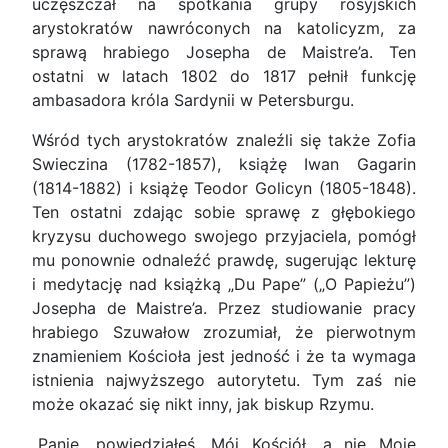
uczęszczał na spotkania grupy rosyjskich
arystokratów nawróconych na katolicyzm, za
sprawą hrabiego Josepha de Maistre’a. Ten
ostatni w latach 1802 do 1817 pełnił funkcję
ambasadora króla Sardynii w Petersburgu.
Wśród tych arystokratów znaleźli się także Zofia
Swieczina (1782-1857), książę Iwan Gagarin
(1814-1882) i książę Teodor Golicyn (1805-1848).
Ten ostatni zdając sobie sprawę z głębokiego
kryzysu duchowego swojego przyjaciela, pomógł
mu ponownie odnaleźć prawdę, sugerując lekturę
i medytację nad książką „Du Pape” („O Papieżu”)
Josepha de Maistre’a. Przez studiowanie pracy
hrabiego Szuwałow zrozumiał, że pierwotnym
znamieniem Kościoła jest jedność i że ta wymaga
istnienia najwyższego autorytetu. Tym zaś nie
może okazać się nikt inny, jak biskup Rzymu.
„Panie, powiedziałeś, Mój Kościół, a nie Moje