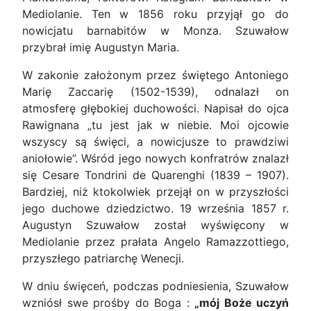
Mediolanie. Ten w 1856 roku przyjął go do
nowicjatu barnabitów w Monza. Szuwałow
przybrał imię Augustyn Maria.
W zakonie założonym przez świętego Antoniego
Marię Zaccarię (1502-1539), odnalazł on
atmosferę głębokiej duchowości. Napisał do ojca
Rawignana „tu jest jak w niebie. Moi ojcowie
wszyscy są święci, a nowicjusze to prawdziwi
aniołowie”. Wśród jego nowych konfratrów znalazł
się Cesare Tondrini de Quarenghi (1839 – 1907).
Bardziej, niż ktokolwiek przejął on w przyszłości
jego duchowe dziedzictwo. 19 września 1857 r.
Augustyn Szuwałow został wyświęcony w
Mediolanie przez prałata Angelo Ramazzottiego,
przyszłego patriarchę Wenecji.
W dniu święceń, podczas podniesienia, Szuwałow
wzniósł swe prośby do Boga :
„mój Boże uczyń