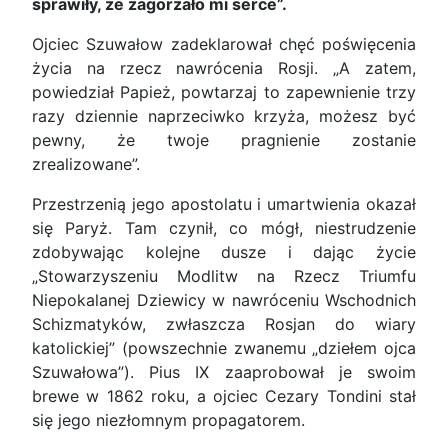
sprawiły, że zagorzało mi serce”.
Ojciec Szuwałow zadeklarował chęć poświęcenia
życia na rzecz nawrócenia Rosji. „A zatem,
powiedział Papież, powtarzaj to zapewnienie trzy
razy dziennie naprzeciwko krzyża, możesz być
pewny, że twoje pragnienie zostanie
zrealizowane”.
Przestrzenią jego apostolatu i umartwienia okazał
się Paryż. Tam czynił, co mógł, niestrudzenie
zdobywając kolejne dusze i dając życie
„Stowarzyszeniu Modlitw na Rzecz Triumfu
Niepokalanej Dziewicy w nawróceniu Wschodnich
Schizmatyków, zwłaszcza Rosjan do wiary
katolickiej” (powszechnie zwanemu „dziełem ojca
Szuwałowa”). Pius IX zaaprobował je swoim
brewe w 1862 roku, a ojciec Cezary Tondini stał
się jego niezłomnym propagatorem.