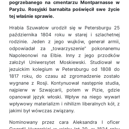
pogrzebanego na cmentarzu Montparnasse w
Paryżu. Rosyjski barnabita poświęcił swe życie
tej właśnie sprawie.
Hrabia Szuwałow urodził się w Petersburgu 25
października 1804 roku w starej i szlachetnej
rodzinie. Jeden z jego wujków, generał armii,
odpowiadał za „towarzyszenie” pokonanemu
Napoleonowi na Elbie. Inny z jego przodków
założył Uniwersytet Moskiewski. Studiował w
jezuickim kolegium w Petersburgu od 1808 do
1817 roku, do czasu aż zgromadzenie zostało
wygnane z Rosji. Kontynuował następnie studia,
najpierw w Szwajcarii, potem w Pizie, gdzie
opanował język włoski. Wpływ na niego wywarł
wpływowy materializm i nihilizm liberalnych kół, z
jakimi był wówczas związany.
Nominowany przez cara Aleksandra I oficer