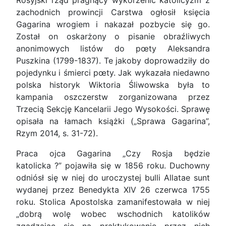
Rosyjski rząd pragnący wykorzenić katolicyzm z
zachodnich prowincji Carstwa ogłosił księcia
Gagarina wrogiem i nakazał pozbycie się go.
Został on oskarżony o pisanie obraźliwych
anonimowych listów do pœty Aleksandra
Puszkina (1799-1837). Te jakoby doprowadziły do
pojedynku i śmierci pœty. Jak wykazała niedawno
polska historyk Wiktoria Śliwowska była to
kampania oszczerstw zorganizowana przez
Trzecią Sekcję Kancelarii Jego Wysokości. Sprawę
opisała na łamach książki („Sprawa Gagarina”,
Rzym 2014, s. 31-72).
Praca ojca Gagarina „Czy Rosja będzie
katolicka ?” pojawiła się w 1856 roku. Duchowny
odniósł się w niej do uroczystej bulli Allatae sunt
wydanej przez Benedykta XIV 26 czerwca 1755
roku. Stolica Apostolska zamanifestowała w niej
„dobrą wolę wobec wschodnich katolików