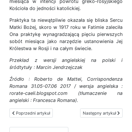
miesiąca w intencji powrotu greko-rosyjskiego
Kościoła do jedności katolickiej.
Praktyka ta niewątpliwie okazała się bliska Sercu
Matki Bożej, skoro w 1917 roku w Fatimie zaleciła
Ona praktykę wynagradzającą pięciu pierwszych
sobót miesiąca jako narzędzie ustanowienia Jej
Królestwa w Rosji i na całym świecie.
Przekład z wersji angielskiej na polski i
śródtytuły : Marcin Jendrzejczak
Źródło : Roberto de Mattei, Corrispondenza
Romana 31.05-07.06 2017 / wersja angielska :
rorate-caeli.blogspot.com (tłumaczenie na
angielski : Francesca Romana).
Poprzedni artykuł: Dywidenda narodowa a podstawowy doc
Następny artykuł: Masone
Poprzedni artykuł
Następny artykuł