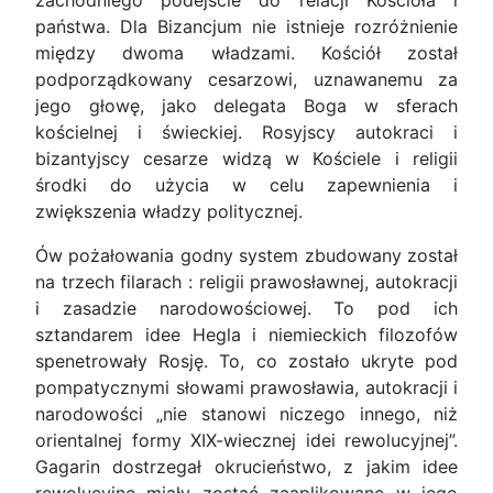
zachodniego podejście do relacji Kościoła i
państwa. Dla Bizancjum nie istnieje rozróżnienie
między dwoma władzami. Kościół został
podporządkowany cesarzowi, uznawanemu za
jego głowę, jako delegata Boga w sferach
kościelnej i świeckiej. Rosyjscy autokraci i
bizantyjscy cesarze widzą w Kościele i religii
środki do użycia w celu zapewnienia i
zwiększenia władzy politycznej.
Ów pożałowania godny system zbudowany został
na trzech filarach : religii prawosławnej, autokracji
i zasadzie narodowościowej. To pod ich
sztandarem idee Hegla i niemieckich filozofów
spenetrowały Rosję. To, co zostało ukryte pod
pompatycznymi słowami prawosławia, autokracji i
narodowości „nie stanowi niczego innego, niż
orientalnej formy XIX-wiecznej idei rewolucyjnej”.
Gagarin dostrzegał okrucieństwo, z jakim idee