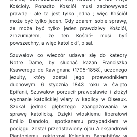
Kościoły. Ponadto Kościół musi zachowywać
prawdę : ale ta jest tylko jedna ; więc Kościół
może być tylko jeden. Gdy zdałem sobie sprawę,
że może być tylko jeden prawdziwy Kościół,
zrozumiałem, że ten Kościół musi być
powszechny, a więc katolicki”, pisał.
Szuwałow co wieczór udawał się do katedry
Notre Dame, by słuchać kazań Franciszka
Ksawerego de Rawignana (1795-1858), uczonego
jezuity, który został jego przewodnikiem
duchowym. 6 stycznia 1843 roku w święto
Epifanii, Szuwałow porzucił prawosławie i złożył
wyznanie katolickiej wiary w kaplicy w Oiseaux.
Szukał jednak głębszego zaangażowania w
sprawę katolicką. Dzięki włoskiemu liberałowi
Emilio Dandolo, spotkanemu przypadkiem w
pociągu, został przedstawiony ojcu Aleksandrowi
Piantoniemu, rektorowi Kolegium Barnabitów w