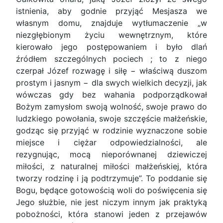
istnienia, aby godnie przyjąć Mesjasza we
własnym domu, znajduje wytłumaczenie „w
niezgłębionym życiu wewnętrznym, które
kierowało jego postępowaniem i było dlań
źródłem szczególnych pociech ; to z niego
czerpał Józef rozwagę i siłę − właściwą duszom
prostym i jasnym − dla swych wielkich decyzji, jak
wówczas gdy bez wahania podporządkował
Bożym zamysłom swoją wolność, swoje prawo do
ludzkiego powołania, swoje szczęście małżeńskie,
godząc się przyjąć w rodzinie wyznaczone sobie
miejsce i ciężar odpowiedzialności, ale
rezygnując, mocą nieporównanej dziewiczej
miłości, z naturalnej miłości małżeńskiej, która
tworzy rodzinę i ją podtrzymuje”. To poddanie się
Bogu, będące gotowością woli do poświęcenia się
Jego służbie, nie jest niczym innym jak praktyką
pobożności, która stanowi jeden z przejawów