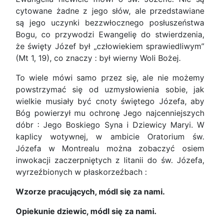
cytowane żadne z jego słów, ale przedstawiane
są jego uczynki bezzwłocznego posłuszeństwa
Bogu, co przywodzi Ewangelię do stwierdzenia,
że święty Józef był „człowiekiem sprawiedliwym”
(Mt 1, 19), co znaczy : był wierny Woli Bożej.
To wiele mówi samo przez się, ale nie możemy
powstrzymać się od uzmysłowienia sobie, jak
wielkie musiały być cnoty świętego Józefa, aby
Bóg powierzył mu ochronę Jego najcenniejszych
dóbr : Jego Boskiego Syna i Dziewicy Maryi. W
kaplicy wotywnej, w ambicie Oratorium św.
Józefa w Montrealu można zobaczyć osiem
inwokacji zaczerpniętych z litanii do św. Józefa,
wyrzeźbionych w płaskorzeźbach :
Wzorze pracujących, módl się za nami.
Opiekunie dziewic, módl się za nami.