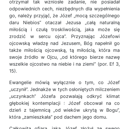
otrzymał tak wzniosłe zadanie, nie posiadał
odpowiednich cech, niezbędnych dla wypełnienia
go, należy przyjąć, że Józef „mocą szczególnego
daru Niebios” otaczał Jezusa „całą naturalną
miłością i czułą troskliwością, jaka może się
zrodzić w sercu ojca”. Przyznając Józefowi
ojcowską władzę nad Jezusem, Bóg napełnił go
także miłością ojcowską, tą miłością, która ma
swoje źródło w Ojcu, „od którego bierze nazwę
wszelkie ojcostwo na niebie i na ziemi” (por. Ef 3,
15).
Ewangelie mówią wyłącznie o tym, co Józef
„uczynił”. Jednakże w tych osłoniętych milczeniem
„uczynkach” Józefa pozwalają odkryć klimat
głębokiej kontemplacji : Józef obcował na co
dzień z tajemnicą „od wieków ukrytą w Bogu”,
która „zamieszkała” pod dachem jego domu.
Całkowita ofiara, jaką Józef złożył ze swego