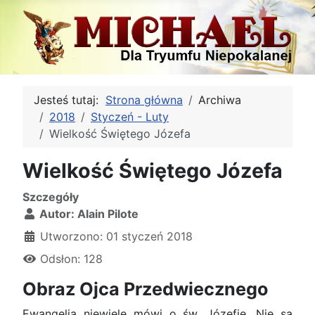
Jesteś tutaj:
Strona główna
Archiwa
2018
Styczeń - Luty
Wielkość Świętego Józefa
Wielkość Świętego Józefa
Szczegóły
Autor:
Alain Pilote
Utworzono: 01 styczeń 2018
Odsłon: 128
Obraz Ojca Przedwiecznego
Ewangelia niewiele mówi o św. Józefie. Nie są