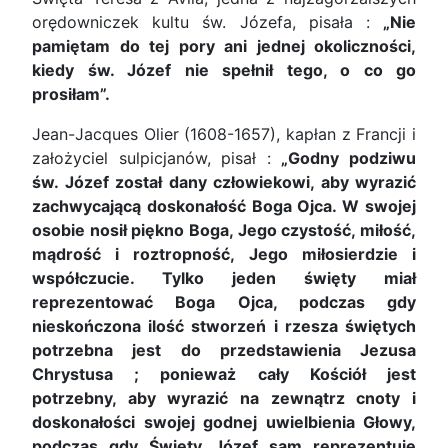
orędowniczek kultu św. Józefa, pisała :
„Nie
pamiętam do tej pory ani jednej okoliczności,
kiedy św. Józef nie spełnił tego, o co go
prosiłam”.
Jean-Jacques Olier (1608-1657), kapłan z Francji i
założyciel sulpicjanów, pisał :
„Godny podziwu
św. Józef został dany człowiekowi, aby wyrazić
zachwycającą doskonałość Boga Ojca. W swojej
osobie nosił piękno Boga, Jego czystość, miłość,
mądrość i roztropność, Jego miłosierdzie i
współczucie. Tylko jeden święty miał
reprezentować Boga Ojca, podczas gdy
nieskończona ilość stworzeń i rzesza świętych
potrzebna jest do przedstawienia Jezusa
Chrystusa ; ponieważ cały Kościół jest
potrzebny, aby wyrazić na zewnątrz cnoty i
doskonałości swojej godnej uwielbienia Głowy,
podczas gdy Święty Józef sam reprezentuje