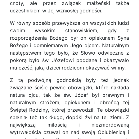
cnoty, ale przez związek małżeński także
uczestnikiem w Jej wzniosłej godności.
W równy sposób przewyższa on wszystkich ludzi
swoim wysokim stanowiskiem, gdy z
rozporządzenia Bożego był on opiekunem Syna
Bożego i domniemanym Jego ojcem. Naturalnym
następstwem tego było, że Słowo odwieczne z
pokorą było św. Józefowi poddane i okazywało
mu cześć, jaką dzieci rodzicom okazywać winny.
Z tą podwójną godnością były też jednak
związane ściśle pewne obowiązki, które nakłada
natura ojcu, tak że św. Józef był prawnym i
naturalnym stróżem, opiekunem i obrońcą tej
Świętej Rodziny, której przewodził. Te obowiązki
spełniał też tak długo, dopóki żył na tej ziemi. Z
największą miłością i niezmordowaną
wytrwałością czuwał on nad swoją Oblubienicą i