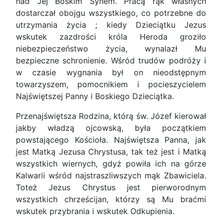
nad Jej Boskim Synem. Pracą rąk własnych
dostarczał obojgu wszystkiego, co potrzebne do
utrzymania życia ; kiedy Dzieciątku Jezus
wskutek zazdrości króla Heroda groziło
niebezpieczeństwo życia, wynalazł Mu
bezpieczne schronienie. Wśród trudów podróży i
w czasie wygnania był on nieodstępnym
towarzyszem, pomocnikiem i pocieszycielem
Najświętszej Panny i Boskiego Dzieciątka.
Przenajświętsza Rodzina, którą św. Józef kierował
jakby władzą ojcowską, była początkiem
powstającego Kościoła. Najświętsza Panna, jak
jest Matką Jezusa Chrystusa, tak też jest i Matką
wszystkich wiernych, gdyż powiła ich na górze
Kalwarii wśród najstraszliwszych mąk Zbawiciela.
Toteż Jezus Chrystus jest pierworodnym
wszystkich chrześcijan, którzy są Mu braćmi
wskutek przybrania i wskutek Odkupienia.