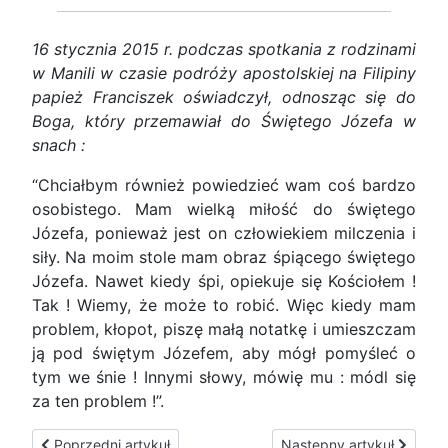
16 stycznia 2015 r. podczas spotkania z rodzinami
w Manili w czasie podróży apostolskiej na Filipiny
papież Franciszek oświadczył, odnosząc się do
Boga, który przemawiał do Świętego Józefa w
snach :
“Chciałbym również powiedzieć wam coś bardzo
osobistego. Mam wielką miłość do świętego
Józefa, ponieważ jest on człowiekiem milczenia i
siły. Na moim stole mam obraz śpiącego świętego
Józefa. Nawet kiedy śpi, opiekuje się Kościołem !
Tak ! Wiemy, że może to robić. Więc kiedy mam
problem, kłopot, piszę małą notatkę i umieszczam
ją pod świętym Józefem, aby mógł pomyśleć o
tym we śnie ! Innymi słowy, mówię mu : módl się
za ten problem !”.
Poprzedni artykuł: Modlitwa do Świętego Józefa za Kościół
Następny artykuł: Objaw
Poprzedni artykuł
Następny artykuł