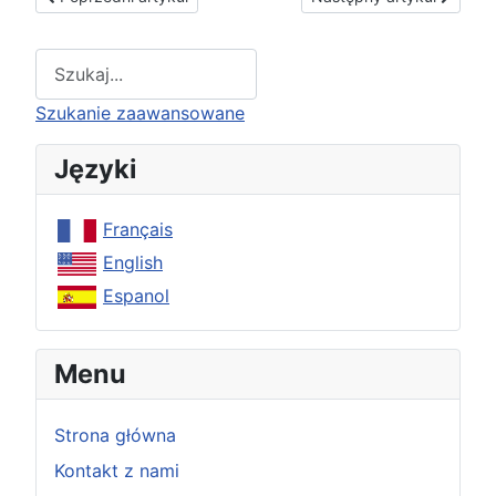
Type 2 or more characters for results.
Szukanie zaawansowane
Języki
Français
English
Espanol
Menu
Strona główna
Kontakt z nami