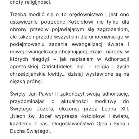
cnoty religijności.
Trzeba modlić się o to orędownictwo ; jest ono
ustawicznie potrzebne Kościołowi nie tylko dla
obrony przeciw pojawiającym się zagrożeniom,
ale także i przede wszystkim dla umocnienia go w
podejmowaniu zadania ewangelizacji świata i
nowej ewangelizacji obejmującej „kraje i narody, w
których niegdyś − jak napisałem w Adhortacji
apostolskiej Christifideles laici − religia i życie
chrześcijańskie kwitły... dzisiaj wystawione są na
ciężką próbę”.
Święty Jan Paweł II zakończył swoją adhortację,
przypominając o aktualności modlitwy do
Świętego Józefa, ułożonej przez Leona XIII.
„Niech św. Józef wyprasza Kościołowi i światu,
każdemu z nas, błogosławieństwo Ojca i Syna i
Ducha Świętego”.