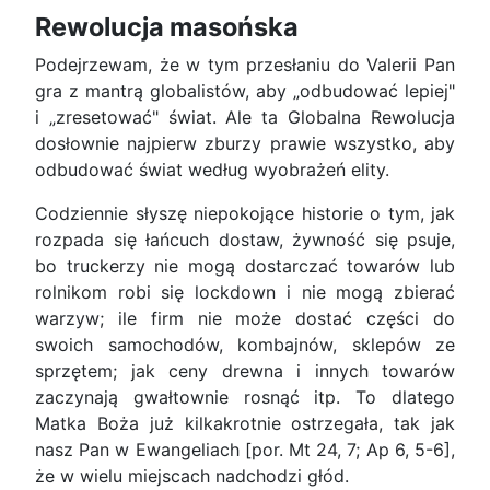
Rewolucja masońska
Podejrzewam, że w tym przesłaniu do Valerii Pan
gra z mantrą globalistów, aby „odbudować lepiej"
i „zresetować" świat. Ale ta Globalna Rewolucja
dosłownie najpierw zburzy prawie wszystko, aby
odbudować świat według wyobrażeń elity.
Codziennie słyszę niepokojące historie o tym, jak
rozpada się łańcuch dostaw, żywność się psuje,
bo truckerzy nie mogą dostarczać towarów lub
rolnikom robi się lockdown i nie mogą zbierać
warzyw; ile firm nie może dostać części do
swoich samochodów, kombajnów, sklepów ze
sprzętem; jak ceny drewna i innych towarów
zaczynają gwałtownie rosnąć itp. To dlatego
Matka Boża już kilkakrotnie ostrzegała, tak jak
nasz Pan w Ewangeliach [por. Mt 24, 7; Ap 6, 5-6],
że w wielu miejscach nadchodzi głód.