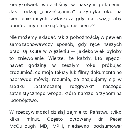
kiedykolwiek widzieliśmy w naszym pokoleniu!
Jaki rodzaj „chrześcijanina" przymyka oko na
cierpienie innych, zwłaszcza gdy ma okazję, aby
pomóc innym uniknąć tego cierpienia?
Nie możemy składać rąk z pobożnością w pewien
samozachowawczy sposób, gdy ręce naszych
braci są skute w więzieniu — jakiekolwiek byłoby
to zniewolenie. Wierzę, że każdy, kto spędził
nawet godzinę w zeszłym roku, próbując
zrozumieć, co moje teksty lub filmy dokumentalne
naprawdę mówią, rozumie, że znajdujemy się w
środku „ostatecznej rozgrywki" naszego
satanistycznego wroga, która bardzo przypomina
ludobójstwo.
W rzeczywistości dzisiaj zajmie to Państwu tylko
kilka minut. Często cytowany dr Peter
McCullough MD, MPH, niedawno podsumował