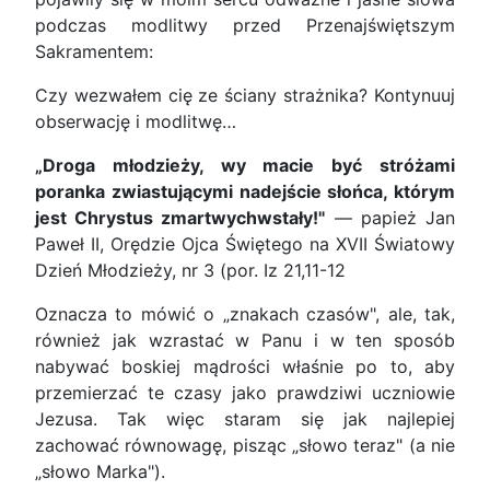
podczas modlitwy przed Przenajświętszym
Sakramentem:
Czy wezwałem cię ze ściany strażnika? Kontynuuj
obserwację i modlitwę…
„Droga młodzieży, wy macie być stróżami
poranka zwiastującymi nadejście słońca, którym
jest Chrystus zmartwychwstały!"
— papież Jan
Paweł II, Orędzie Ojca Świętego na XVII Światowy
Dzień Młodzieży, nr 3 (por. Iz 21,11-12
Oznacza to mówić o „znakach czasów", ale, tak,
również jak wzrastać w Panu i w ten sposób
nabywać boskiej mądrości właśnie po to, aby
przemierzać te czasy jako prawdziwi uczniowie
Jezusa. Tak więc staram się jak najlepiej
zachować równowagę, pisząc „słowo teraz" (a nie
„słowo Marka").