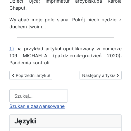
Dzieci Ojca; imprimatur arcybiskupa Karola
Chaput.
Wyrąbać moje pole siana! Pokój niech będzie z
duchem twoim…
1.)
na przykład artykuł opublikowany w numerze
109 MICHAELA (październik-grudzień 2020):
Pandemia kontroli
Poprzedni artykuł: Stan wojenny w Polsce 13 grudnia 1981 r. 
Następny artykuł: Wola B
Poprzedni artykuł
Następny artykuł
Type 2 or more characters for results.
Szukanie zaawansowane
Języki