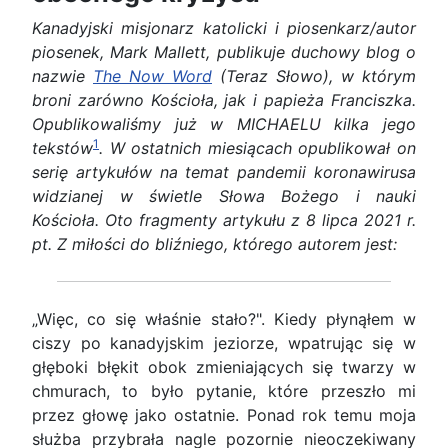
Kanadyjski misjonarz katolicki i piosenkarz/autor
piosenek, Mark Mallett, publikuje duchowy blog o
nazwie
The Now Word
(Teraz Słowo), w którym
broni zarówno Kościoła, jak i papieża Franciszka.
Opublikowaliśmy już w MICHAELU kilka jego
1
tekstów
. W ostatnich miesiącach opublikował on
serię artykułów na temat pandemii koronawirusa
widzianej w świetle Słowa Bożego i nauki
Kościoła. Oto fragmenty artykułu z 8 lipca 2021 r.
pt. Z miłości do bliźniego, którego autorem jest:
„Więc, co się właśnie stało?". Kiedy płynąłem w
ciszy po kanadyjskim jeziorze, wpatrując się w
głęboki błękit obok zmieniających się twarzy w
chmurach, to było pytanie, które przeszło mi
przez głowę jako ostatnie. Ponad rok temu moja
służba przybrała nagle pozornie nieoczekiwany