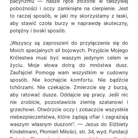
pacyfizmu — nasze ręce złożone w fałszywej
pobożności i oczy zamknięte na cierpienie. Jest
to raczej sposób, w jaki my skorzystamy z łaski,
aby stawić czoła burzy w naprawdę skuteczny,
potężny i boski sposób.
„Wszyscy są zaproszeni do przyłączenia się do
Moich specjalnych sił bojowych. Przyjście Mojego
Królestwa musi być waszym jedynym celem w
życiu. Moje słowa dotrą do mnóstwa dusz.
Zaufajcie! Pomogę wam wszystkim w cudowny
sposób. Nie kochajcie komfortu. Nie bądźcie
tchórzami. Nie czekajcie. Zmierzcie się z burzą,
aby ratować dusze. Oddajcie się pracy. Jeśli nic
nie zrobicie, pozostawicie ziemię szatanowi i
grzechowi. Otwórzcie oczy i zobaczcie wszystkie
niebezpieczeństwa, które żądają ofiar i zagrażają
waszym własnym duszom". — Jezus do Elżbiety
Kindelmann, Płomień Miłości, str. 34, wyd. Fundacji