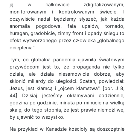
ją w całkowicie zdigitalizowanym,
monitorowanym i kontrolowanym świecie. I
oczywiście nadal będziemy słyszeć, jak każda
anomalia pogodowa, fala upałów, tornado,
huragan, gradobicie, zimny front i opady śniegu to
efekt wytworzonego przez człowieka „globalnego
ocieplenia".
Tym, co globalna pandemia ujawniła światowym
przywódcom jest to, że propaganda nie tylko
działa, ale działa niesamowicie dobrze, aby
skłonić miliardy do uległości. Szatan, powiedział:
Jezus, jest kłamcą i „ojcem kłamstwa". [por. J 8,
44] Dzisiaj jesteśmy okłamywani codziennie,
godzina po godzinie, minuta po minucie na wielką
skalę, do tego stopnia, że jest prawie niemożliwe,
by ujawnić to wszystko.
Na przykład w Kanadzie kościoły są doszczętnie