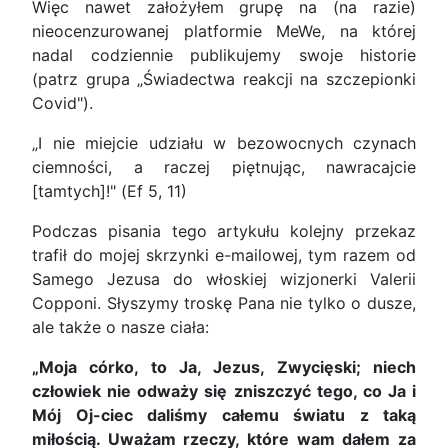
Więc nawet założyłem grupę na (na razie)
nieocenzurowanej platformie MeWe, na której
nadal codziennie publikujemy swoje historie
(patrz grupa „Świadectwa reakcji na szczepionki
Covid").
„I nie miejcie udziału w bezowocnych czynach
ciemności, a raczej piętnując, nawracajcie
[tamtych]!" (Ef 5, 11)
Podczas pisania tego artykułu kolejny przekaz
trafił do mojej skrzynki e-mailowej, tym razem od
Samego Jezusa do włoskiej wizjonerki Valerii
Copponi. Słyszymy troskę Pana nie tylko o dusze,
ale także o nasze ciała:
„Moja córko, to Ja, Jezus, Zwycięski; niech
człowiek nie odważy się zniszczyć tego, co Ja i
Mój Oj-ciec daliśmy całemu światu z taką
miłością. Uważam rzeczy, które wam dałem za