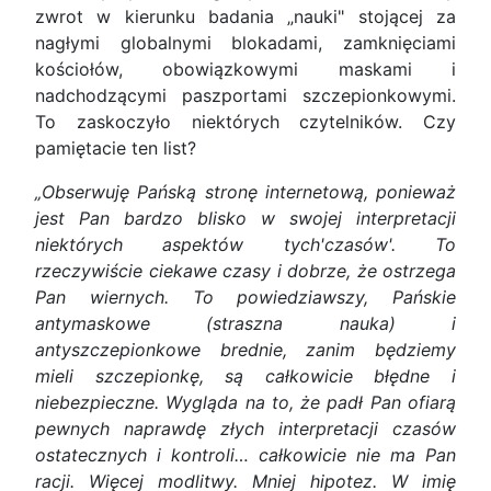
zwrot w kierunku badania „nauki" stojącej za
nagłymi globalnymi blokadami, zamknięciami
kościołów, obowiązkowymi maskami i
nadchodzącymi paszportami szczepionkowymi.
To zaskoczyło niektórych czytelników. Czy
pamiętacie ten list?
„Obserwuję Pańską stronę internetową, ponieważ
jest Pan bardzo blisko w swojej interpretacji
niektórych aspektów tych'czasów'. To
rzeczywiście ciekawe czasy i dobrze, że ostrzega
Pan wiernych. To powiedziawszy, Pańskie
antymaskowe (straszna nauka) i
antyszczepionkowe brednie, zanim będziemy
mieli szczepionkę, są całkowicie błędne i
niebezpieczne. Wygląda na to, że padł Pan ofiarą
pewnych naprawdę złych interpretacji czasów
ostatecznych i kontroli… całkowicie nie ma Pan
racji. Więcej modlitwy. Mniej hipotez. W imię