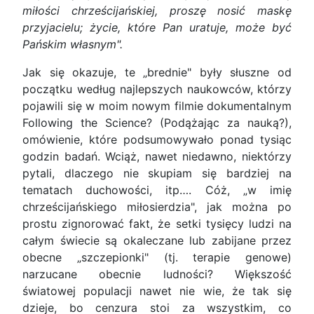
miłości chrześcijańskiej, proszę nosić maskę
przyjacielu; życie, które Pan uratuje, może być
Pańskim własnym".
Jak się okazuje, te „brednie" były słuszne od
początku według najlepszych naukowców, którzy
pojawili się w moim nowym filmie dokumentalnym
Following the Science? (Podążając za nauką?),
omówienie, które podsumowywało ponad tysiąc
godzin badań. Wciąż, nawet niedawno, niektórzy
pytali, dlaczego nie skupiam się bardziej na
tematach duchowości, itp…. Cóż, „w imię
chrześcijańskiego miłosierdzia", jak można po
prostu zignorować fakt, że setki tysięcy ludzi na
całym świecie są okaleczane lub zabijane przez
obecne „szczepionki" (tj. terapie genowe)
narzucane obecnie ludności? Większość
światowej populacji nawet nie wie, że tak się
dzieje, bo cenzura stoi za wszystkim, co