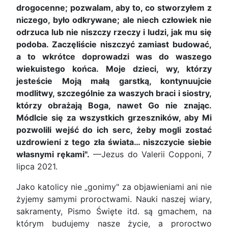
drogocenne; pozwalam, aby to, co stworzyłem z
niczego, było odkrywane; ale niech człowiek nie
odrzuca lub nie niszczy rzeczy i ludzi, jak mu się
podoba. Zaczęliście niszczyć zamiast budować,
a to wkrótce doprowadzi was do waszego
wiekuistego końca. Moje dzieci, wy, którzy
jesteście Moją małą garstką, kontynuujcie
modlitwy, szczególnie za waszych braci i siostry,
którzy obrażają Boga, nawet Go nie znając.
Módlcie się za wszystkich grzeszników, aby Mi
pozwolili wejść do ich serc, żeby mogli zostać
uzdrowieni z tego zła świata… niszczycie siebie
własnymi rękami".
—Jezus do Valerii Copponi, 7
lipca 2021.
Jako katolicy nie „gonimy" za objawieniami ani nie
żyjemy samymi proroctwami. Nauki naszej wiary,
sakramenty, Pismo Święte itd. są gmachem, na
którym budujemy nasze życie, a proroctwo