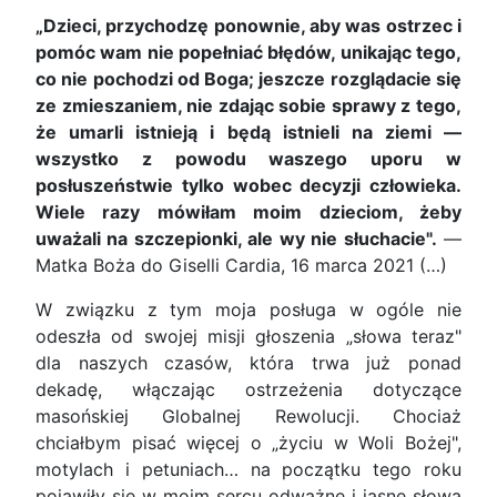
„Dzieci, przychodzę ponownie, aby was ostrzec i
pomóc wam nie popełniać błędów, unikając tego,
co nie pochodzi od Boga; jeszcze rozglądacie się
ze zmieszaniem, nie zdając sobie sprawy z tego,
że umarli istnieją i będą istnieli na ziemi —
wszystko z powodu waszego uporu w
posłuszeństwie tylko wobec decyzji człowieka.
Wiele razy mówiłam moim dzieciom, żeby
uważali na szczepionki, ale wy nie słuchacie".
—
Matka Boża do Giselli Cardia, 16 marca 2021 (…)
W związku z tym moja posługa w ogóle nie
odeszła od swojej misji głoszenia „słowa teraz"
dla naszych czasów, która trwa już ponad
dekadę, włączając ostrzeżenia dotyczące
masońskiej Globalnej Rewolucji. Chociaż
chciałbym pisać więcej o „życiu w Woli Bożej",
motylach i petuniach… na początku tego roku
pojawiły się w moim sercu odważne i jasne słowa