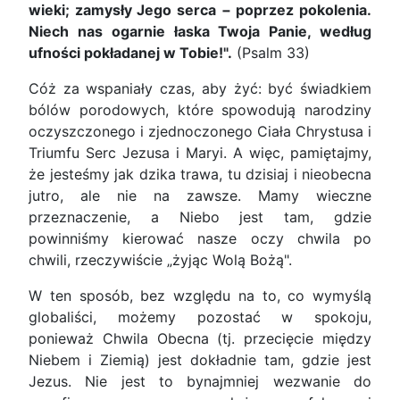
wieki; zamysły Jego serca − poprzez pokolenia.
Niech nas ogarnie łaska Twoja Panie, według
ufności pokładanej w Tobie!".
(Psalm 33)
Cóż za wspaniały czas, aby żyć: być świadkiem
bólów porodowych, które spowodują narodziny
oczyszczonego i zjednoczonego Ciała Chrystusa i
Triumfu Serc Jezusa i Maryi. A więc, pamiętajmy,
że jesteśmy jak dzika trawa, tu dzisiaj i nieobecna
jutro, ale nie na zawsze. Mamy wieczne
przeznaczenie, a Niebo jest tam, gdzie
powinniśmy kierować nasze oczy chwila po
chwili, rzeczywiście „żyjąc Wolą Bożą".
W ten sposób, bez względu na to, co wymyślą
globaliści, możemy pozostać w spokoju,
ponieważ Chwila Obecna (tj. przecięcie między
Niebem i Ziemią) jest dokładnie tam, gdzie jest
Jezus. Nie jest to bynajmniej wezwanie do