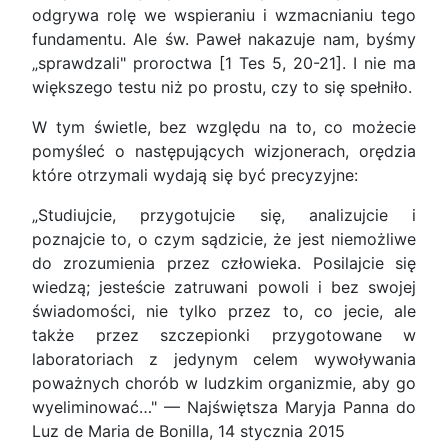
odgrywa rolę we wspieraniu i wzmacnianiu tego
fundamentu. Ale św. Paweł nakazuje nam, byśmy
„sprawdzali" proroctwa [1 Tes 5, 20-21]. I nie ma
większego testu niż po prostu, czy to się spełniło.
W tym świetle, bez względu na to, co możecie
pomyśleć o następujących wizjonerach, orędzia
które otrzymali wydają się być precyzyjne:
„Studiujcie, przygotujcie się, analizujcie i
poznajcie to, o czym sądzicie, że jest niemożliwe
do zrozumienia przez człowieka. Posilajcie się
wiedzą; jesteście zatruwani powoli i bez swojej
świadomości, nie tylko przez to, co jecie, ale
także przez szczepionki przygotowane w
laboratoriach z jedynym celem wywoływania
poważnych chorób w ludzkim organizmie, aby go
wyeliminować…" — Najświętsza Maryja Panna do
Luz de Maria de Bonilla, 14 stycznia 2015