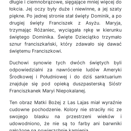
długie i ciemnobrązowe, sięgające mniej więcej do
łokcia. Jej oczy były duże i niewinne, a jej szaty
piękne. Po jednej stronie stał święty Dominik, a po
drugiej święty Franciszek z Asyżu. Maryja,
trzymając Różaniec, wyciągała rękę w kierunku
świętego Dominika. Święte Dzieciątko trzymało
sznur franciszkański, który zdawało się dawać
świętemu Franciszkowi.
Duchowi synowie tych dwóch świętych byli
odpowiedzialni za nawrócenie ludów Ameryki
Środkowej i Południowej i do dziś sanktuarium
znajduje się pod opieką duszpasterską Sióstr
Franciszkanek Maryi Niepokalanej.
Ten obraz Matki Bożej z Las Lajas miał wyraźnie
cudowne pochodzenie. Kolory nie straciły nic ze
swojego blasku na przestrzeni wieków i
udowodniono, że nie są to farby ani barwniki
nałożone na powierzchnię kamienia.