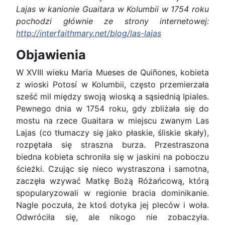
Lajas w kanionie Guaitara w Kolumbii w 1754 roku
pochodzi głównie ze strony internetowej:
http://interfaithmary.net/blog/las-lajas
Objawienia
W XVIII wieku Maria Mueses de Quiñones, kobieta
z wioski Potosí w Kolumbii, często przemierzała
sześć mil między swoją wioską a sąsiednią Ipiales.
Pewnego dnia w 1754 roku, gdy zbliżała się do
mostu na rzece Guaitara w miejscu zwanym Las
Lajas (co tłumaczy się jako płaskie, śliskie skały),
rozpętała się straszna burza. Przestraszona
biedna kobieta schroniła się w jaskini na poboczu
ścieżki. Czując się nieco wystraszona i samotna,
zaczęła wzywać Matkę Bożą Różańcową, którą
spopularyzowali w regionie bracia dominikanie.
Nagle poczuła, że ktoś dotyka jej pleców i woła.
Odwróciła się, ale nikogo nie zobaczyła.