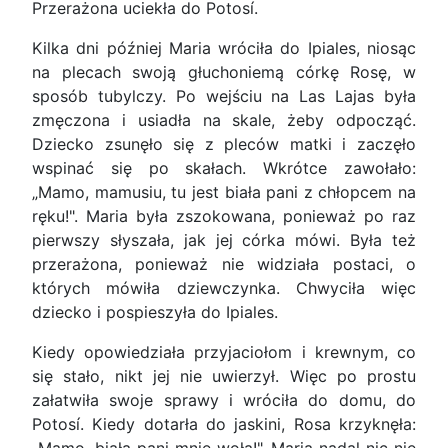
Przerażona uciekła do Potosí.
Kilka dni później Maria wróciła do Ipiales, niosąc
na plecach swoją głuchoniemą córkę Rosę, w
sposób tubylczy. Po wejściu na Las Lajas była
zmęczona i usiadła na skale, żeby odpocząć.
Dziecko zsunęło się z pleców matki i zaczęło
wspinać się po skałach. Wkrótce zawołało:
„Mamo, mamusiu, tu jest biała pani z chłopcem na
ręku!". Maria była zszokowana, ponieważ po raz
pierwszy słyszała, jak jej córka mówi. Była też
przerażona, ponieważ nie widziała postaci, o
których mówiła dziewczynka. Chwyciła więc
dziecko i pospieszyła do Ipiales.
Kiedy opowiedziała przyjaciołom i krewnym, co
się stało, nikt jej nie uwierzył. Więc po prostu
załatwiła swoje sprawy i wróciła do domu, do
Potosí. Kiedy dotarła do jaskini, Rosa krzyknęła: