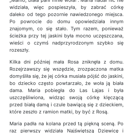
„Mamo, biała pani mnie woła!". Maria nadal nic nie
widziała, więc pospieszyła, by zabrać córkę
daleko od tego pozornie nawiedzonego miejsca.
Po powrocie do domu opowiedziała innym
znajomym, co się stało. Tym razem, ponieważ
ścieżka przy tej jaskini była mocno uczęszczana,
wieści o czymś nadprzyrodzonym szybko się
rozeszły.
Kilka dni później mała Rosa zniknęła z domu.
Rozejrzawszy się wszędzie, zrozpaczona matka
domyśliła się, że jej córka musiała pójść do jaskini,
bo dziecko często powtarzało, że woła ją biała
dama. Maria pobiegła do Las Lajas i była
uszczęśliwiona, widząc swoją córkę klęczącą
przed białą damą i czule bawiącą się z dzieckiem,
które zeszło z ramion matki, by być z Rosą.
Maria padła na kolana przed tą piękną sceną. Po
raz pierwszy widziała Najświętszą Dziewicę i