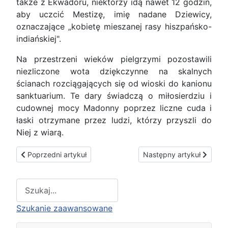
także z Ekwadoru, niektórzy idą nawet 12 godzin,
aby uczcić Mestizę, imię nadane Dziewicy,
oznaczające „kobietę mieszanej rasy hiszpańsko-
indiańskiej".
Na przestrzeni wieków pielgrzymi pozostawili
niezliczone wota dziękczynne na skalnych
ścianach rozciągających się od wioski do kanionu
sanktuarium. Te dary świadczą o miłosierdziu i
cudownej mocy Madonny poprzez liczne cuda i
łaski otrzymane przez ludzi, którzy przyszli do
Niej z wiarą.
Poprzedni artykuł: Rodzina Ulmów
Następny artykuł: Wspomn
Poprzedni artykuł
Następny artykuł
Type 2 or more characters for results.
Szukanie zaawansowane