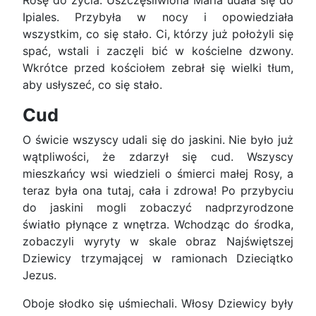
Rosę do życia. Uszczęśliwiona Maria udała się do
Ipiales. Przybyła w nocy i opowiedziała
wszystkim, co się stało. Ci, którzy już położyli się
spać, wstali i zaczęli bić w kościelne dzwony.
Wkrótce przed kościołem zebrał się wielki tłum,
aby usłyszeć, co się stało.
Cud
O świcie wszyscy udali się do jaskini. Nie było już
wątpliwości, że zdarzył się cud. Wszyscy
mieszkańcy wsi wiedzieli o śmierci małej Rosy, a
teraz była ona tutaj, cała i zdrowa! Po przybyciu
do jaskini mogli zobaczyć nadprzyrodzone
światło płynące z wnętrza. Wchodząc do środka,
zobaczyli wyryty w skale obraz Najświętszej
Dziewicy trzymającej w ramionach Dzieciątko
Jezus.
Oboje słodko się uśmiechali. Włosy Dziewicy były