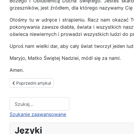
Bożego i Oblubienicą Ducha Świętego. Jesteś skarbn
grzeszników, jest źródłem, dla którego nazywamy Ci
Otośmy tu w udręce i strapieniu. Racz nam okazać Two
pokonywania zawsze diabła, świata i wszystkich naszy
oświeca niewiernych i prowadzi wszystkich ludzi do p
Uproś nam wielki dar, aby cały świat tworzył jeden l
Maryjo, Matko Świętej Nadziei, módl się za nami.
Amen.
Poprzedni artykuł: Herold Chrystusa Króla
Poprzedni artykuł
Type 2 or more characters for results.
Szukanie zaawansowane
Języki