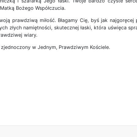
iczką i szafarką Jego łaski. Twoje bardzo czyste serce
ę Matką Bożego Współczucia.
ją prawdziwą miłość. Błagamy Cię, byś jak najgoręcej pro
ch złych namiętności, skutecznej łaski, która uświęca sp
rawdziwej wiary.
ud zjednoczony w Jednym, Prawdziwym Kościele.