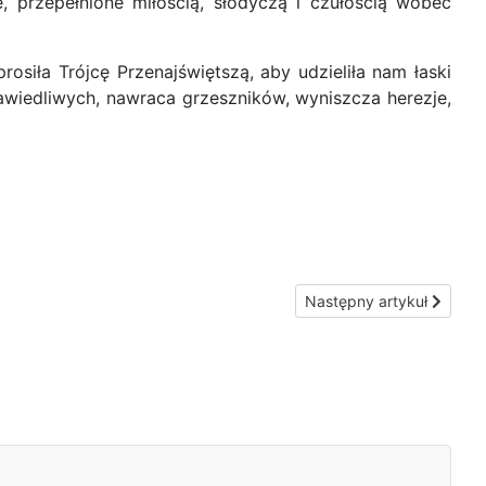
, przepełnione miłością, słodyczą i czułością wobec
siła Trójcę Przenajświętszą, aby udzieliła nam łaski
rawiedliwych, nawraca grzeszników, wyniszcza herezje,
Następny artykuł: Wojna 
Następny artykuł