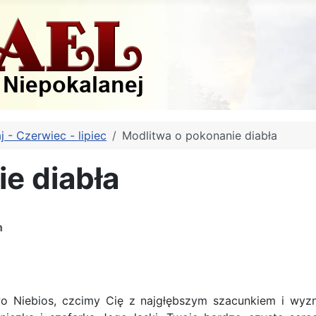
j - Czerwiec - lipiec
Modlitwa o pokonanie diabła
e diabła
n
wo Niebios, czcimy Cię z najgłębszym szacunkiem i wyz