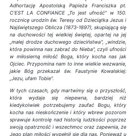
Adhortację Apostolską Papieża Franciszka pt.
C'EST LA CONFIANCE „To jest ufność" w 150.
rocznicę urodzin św. Teresy od Dzieciątka Jezus i
Najświętszego Oblicza (1873-1897), skupiającą się
na duchowości tej wielkiej świętej, opartej na jej
„małej drodze duchowego dzieciństwa", „windzie,
która powinna nas zabrać do Nieba", czyli ufności
w miłosierną miłość Boga, który kocha nas jak
Ojciec. Przypomina nam to inne wielkie wezwanie,
jakie Bóg przekazał św. Faustynie Kowalskiej:
„Jezu, ufam Tobie".
W tych czasach, gdy martwimy się o przyszłość,
która wydaje się niepewna, bardziej niż
kiedykolwiek potrzebujemy zaufać Bogu, który
kocha nas nieskończenie i który wbrew pozorom
sprawuje kontrolę nad historią ludzkości poprzez
swoją opatrzność i wszechmoc oraz zapewnia, że
Jego plan miłości wypełnił się dla nas. Ponieważ u