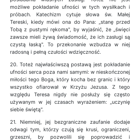
możliwe pokładanie ufności w tych wysiłkach i
próbach. Katechizm cytuje słowa św. Małej
Tereski, kiedy mówi ona do Pana: „stanę przed
Tobą z pustymi rękoma", by wyjaśnić, że „święci
zawsze mieli żywą świadomość, że ich zasługi są
czystą łaską". To przekonanie wzbudza w niej
radosną i pełną czułości wdzięczność.
20. Toteż najwłaściwszą postawą jest pokładanie
ufności serca poza nami samymi: w nieskończonej
miłości tego Boga, który kocha bez granic i który
wszystko ofiarował w Krzyżu Jezusa. Z tego
względu Teresa nigdy nie posłuży się często
używanym w jej czasach wyrażeniem: „uczynię
siebie świętą".
21. Niemniej, jej bezgraniczne zaufanie dodaje
odwagi tym, którzy czują się krusi, ograniczeni,
grzeszni, by pozwolili się poprowadzić i