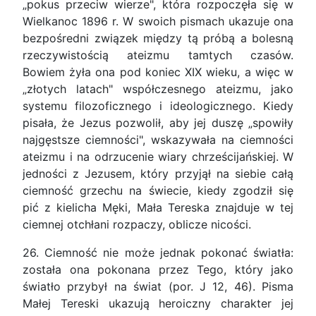
„pokus przeciw wierze", która rozpoczęła się w
Wielkanoc 1896 r. W swoich pismach ukazuje ona
bezpośredni związek między tą próbą a bolesną
rzeczywistością ateizmu tamtych czasów.
Bowiem żyła ona pod koniec XIX wieku, a więc w
„złotych latach" współczesnego ateizmu, jako
systemu filozoficznego i ideologicznego. Kiedy
pisała, że Jezus pozwolił, aby jej duszę „spowiły
najgęstsze ciemności", wskazywała na ciemności
ateizmu i na odrzucenie wiary chrześcijańskiej. W
jedności z Jezusem, który przyjął na siebie całą
ciemność grzechu na świecie, kiedy zgodził się
pić z kielicha Męki, Mała Tereska znajduje w tej
ciemnej otchłani rozpaczy, oblicze nicości.
26. Ciemność nie może jednak pokonać światła:
została ona pokonana przez Tego, który jako
światło przybył na świat (por. J 12, 46). Pisma
Małej Tereski ukazują heroiczny charakter jej