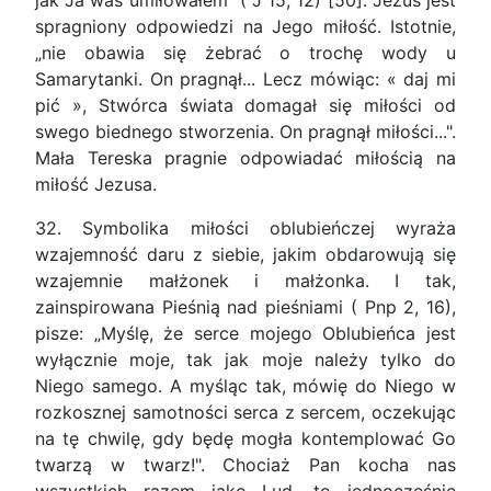
jak Ja was umiłowałem" ( J 15, 12) [50]. Jezus jest
spragniony odpowiedzi na Jego miłość. Istotnie,
„nie obawia się żebrać o trochę wody u
Samarytanki. On pragnął... Lecz mówiąc: « daj mi
pić », Stwórca świata domagał się miłości od
swego biednego stworzenia. On pragnął miłości...".
Mała Tereska pragnie odpowiadać miłością na
miłość Jezusa.
32. Symbolika miłości oblubieńczej wyraża
wzajemność daru z siebie, jakim obdarowują się
wzajemnie małżonek i małżonka. I tak,
zainspirowana Pieśnią nad pieśniami ( Pnp 2, 16),
pisze: „Myślę, że serce mojego Oblubieńca jest
wyłącznie moje, tak jak moje należy tylko do
Niego samego. A myśląc tak, mówię do Niego w
rozkosznej samotności serca z sercem, oczekując
na tę chwilę, gdy będę mogła kontemplować Go
twarzą w twarz!". Chociaż Pan kocha nas