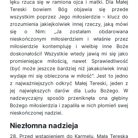
lęku rzuca się w ramiona ojca i matki. Dla Małej
Tereski bowiem Bóg objawia się przede
wszystkim poprzez Jego miłosierdzie – klucz do
zrozumienia jakiejkolwiek innej rzeczy, jaką mówi
się o Nim: „Ja zostałam obdarowana
nieskończonym miłosierdziem i właśnie przez
miłosierdzie kontempluję i wielbię inne Boże
doskonałości! Wszystkie wtedy jawią mi się jako
promieniejące miłością, nawet Sprawiedliwość
(być może jeszcze bardziej niż jakakolwiek inna)
wydaje mi się obleczona w miłość". Jest to jedno
z najważniejszych odkryć Małej Tereski, jeden z
jej największych darów dla Ludu Bożego. W
nadzwyczajny sposób przeniknęła ona głębiny
Bożego miłosierdzia i zapaliła w nich płomień swej
nieskończonej nadziei.
Niezłomna nadzieja
28. Przed wstąpieniem do Karmelu, Mała Tereska