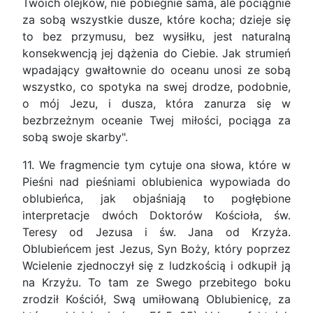
Twoich olejków, nie pobiegnie sama, ale pociągnie
za sobą wszystkie dusze, które kocha; dzieje się
to bez przymusu, bez wysiłku, jest naturalną
konsekwencją jej dążenia do Ciebie. Jak strumień
wpadający gwałtownie do oceanu unosi ze sobą
wszystko, co spotyka na swej drodze, podobnie,
o mój Jezu, i dusza, która zanurza się w
bezbrzeżnym oceanie Twej miłości, pociąga za
sobą swoje skarby".
11. We fragmencie tym cytuje ona słowa, które w
Pieśni nad pieśniami oblubienica wypowiada do
oblubieńca, jak objaśniają to pogłębione
interpretacje dwóch Doktorów Kościoła, św.
Teresy od Jezusa i św. Jana od Krzyża.
Oblubieńcem jest Jezus, Syn Boży, który poprzez
Wcielenie zjednoczył się z ludzkością i odkupił ją
na Krzyżu. To tam ze Swego przebitego boku
zrodził Kościół, Swą umiłowaną Oblubienicę, za