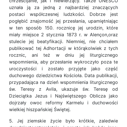
chrześcijanie, jak i niewierzący. Także UNESCO
uznała ją za jedną z najbardziej znaczących
postaci współczesnej ludzkości. Dobrze jest
pogłębić znajomość jej przesłania, upamiętniając
w ten sposób 150. rocznicę jej urodzin, które
miały miejsce 2 stycznia 1873 r. w Alençon,oraz
stulecie jej beatyfikacji. Niemniej, nie chciałem
publikować tej Adhortacji w którąkolwiek z tych
rocznic, ani też w dniu jej liturgicznego
wspomnienia, aby przesłanie wykroczyło poza te
uroczystości i zostało przyjęte jako część
duchowego dziedzictwa Kościoła. Data publikacji,
przypadająca na dzień wspomnienia liturgicznego
św. Teresy z Avila, ukazuje św. Teresę od
Dzieciątka Jezus i Najświętszego Oblicza jako
dojrzały owoc reformy Karmelu i duchowości
wielkiej hiszpańskiej Świętej.
5. Jej ziemskie życie było krótkie, zaledwie