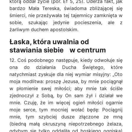
którą oddał życie (por. Ef 5, 25). Uderza fakt, jak
bardzo Mała Tereska, świadoma zbliżającej się
śmierci, nie przeżywała tej tajemnicy zamknięta w
sobie, szukając jedynie pocieszenia, ale z
żarliwym duchem apostolskim.
Łaska, która uwalnia od
stawiania siebie w centrum
12. Coś podobnego następuje, kiedy odwołuje się
ona do działania Ducha Świętego, które
natychmiast zyskuje dla niej wymiar misyjny: „Oto
moja modlitwa: proszę Jezusa, by mnie pociągnął
w płomienie swej miłości; aby mnie tak ściśle
zjednoczył z Sobą, by On sam żył i działał we
mnie. Czuję, że im więcej ogień miłości ogarnie
moje serce, tym mocniej wołać będę: Pociągnij
mnie, tym szybciej dusze złączone ze mną
(biedną małą okruszyną niepotrzebnego żelaza,
gdybym się tylko oddaliła od boskiego ogniska)