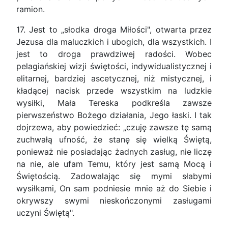
ramion.
17. Jest to „słodka droga Miłości", otwarta przez
Jezusa dla maluczkich i ubogich, dla wszystkich. I
jest to droga prawdziwej radości. Wobec
pelagiańskiej wizji świętości, indywidualistycznej i
elitarnej, bardziej ascetycznej, niż mistycznej, i
kładącej nacisk przede wszystkim na ludzkie
wysiłki, Mała Tereska podkreśla zawsze
pierwszeństwo Bożego działania, Jego łaski. I tak
dojrzewa, aby powiedzieć: „czuję zawsze tę samą
zuchwałą ufność, że stanę się wielką Świętą,
ponieważ nie posiadając żadnych zasług, nie liczę
na nie, ale ufam Temu, który jest samą Mocą i
Świętością. Zadowalając się mymi słabymi
wysiłkami, On sam podniesie mnie aż do Siebie i
okrywszy swymi nieskończonymi zasługami
uczyni Świętą".