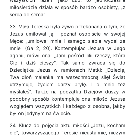
wszystkich razem jako Lud, to jednocześnie
miłosierdzie działa w sposób bardzo osobisty, „z
serca do serca".
33. Mała Tereska była żywo przekonana o tym, że
Jezus umiłował ją i poznał osobiście w swojej
Męce: „umiłował mnie i samego siebie wydał za
mnie" (Ga 2, 20). Kontemplując Jezusa w Jego
agonii, mówi ona: „Jam pośród lilii rzeszy, która
Cię i dziś cieszy". Tak samo zwraca się do
Dzieciątka Jezus w ramionach Matki: „Dziecię,
Twa dłoń maleńka ma wszechmocną siłę! Świat
utrzymuje, życiem darzy bryłę. I o mnie też
myślałeś". Także na początku Dziejów duszy w
podobny sposób kontempluje ona miłość Jezusa
względem wszystkich i każdego z osobna, jakby
był on jedynym na świecie.
34. Klucz do pojęcia aktu miłości „Jezu, kocham
cię", towarzyszącego Teresie nieustannie, niczym