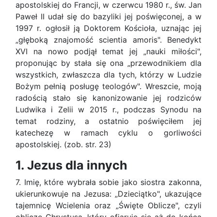
apostolskiej do Francji, w czerwcu 1980 r., św. Jan
Paweł II udał się do bazyliki jej poświęconej, a w
1997 r. ogłosił ją Doktorem Kościoła, uznając jej
„głęboką znajomość scientia amoris". Benedykt
XVI na nowo podjął temat jej „nauki miłości",
proponując by stała się ona „przewodnikiem dla
wszystkich, zwłaszcza dla tych, którzy w Ludzie
Bożym pełnią posługę teologów". Wreszcie, moją
radością stało się kanonizowanie jej rodziców
Ludwika i Zelii w 2015 r., podczas Synodu na
temat rodziny, a ostatnio poświęciłem jej
katechezę w ramach cyklu o gorliwości
apostolskiej. (zob. str. 23)
1. Jezus dla innych
7. Imię, które wybrała sobie jako siostra zakonna,
ukierunkowuje na Jezusa: „Dzieciątko", ukazujące
tajemnicę Wcielenia oraz „Święte Oblicze", czyli