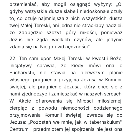
przemieniać, aby mogli osiągnąć wyżyny: „O!
gdyby wszystkie dusze słabe i niedoskonałe czuły
to, co czuje najmniejsza z nich wszystkich, dusza
twej Małej Tereski, ani jedna nie straciłaby nadziei,
że zdobędzie szczyt góry miłości, ponieważ
Jezus nie żąda wielkich czynów, ale jedynie
zdania się na Niego i wdzięczności".
22. Ten sam upór Małej Tereski w kwestii Bożej
inicjatywy sprawia, że kiedy mówi ona o
Eucharystii, nie stawia na pierwszym planie
własnego pragnienia przyjęcia Jezusa w Komunii
świętej, ale pragnienie Jezusa, który chce się z
nami zjednoczyć i zamieszkać w naszych sercach.
W Akcie ofiarowania się Miłości miłosiernej,
cierpiąc z powodu niemożności codziennego
przyjmowania Komunii świętej, zwraca się do
Jezusa: „Pozostań we mnie, jak w tabernakulum".
Centrum i przedmiotem jej spojrzenia nie jest ona