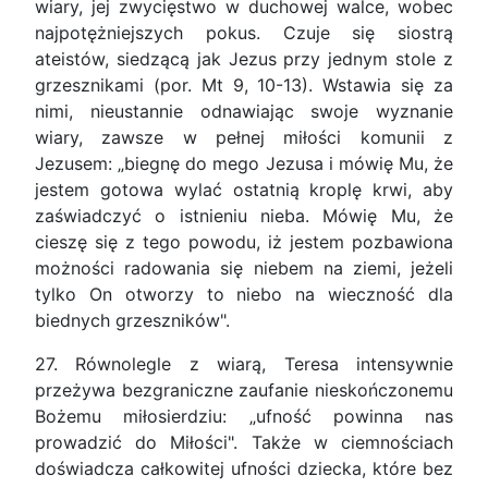
wiary, jej zwycięstwo w duchowej walce, wobec
najpotężniejszych pokus. Czuje się siostrą
ateistów, siedzącą jak Jezus przy jednym stole z
grzesznikami (por. Mt 9, 10-13). Wstawia się za
nimi, nieustannie odnawiając swoje wyznanie
wiary, zawsze w pełnej miłości komunii z
Jezusem: „biegnę do mego Jezusa i mówię Mu, że
jestem gotowa wylać ostatnią kroplę krwi, aby
zaświadczyć o istnieniu nieba. Mówię Mu, że
cieszę się z tego powodu, iż jestem pozbawiona
możności radowania się niebem na ziemi, jeżeli
tylko On otworzy to niebo na wieczność dla
biednych grzeszników".
27. Równolegle z wiarą, Teresa intensywnie
przeżywa bezgraniczne zaufanie nieskończonemu
Bożemu miłosierdziu: „ufność powinna nas
prowadzić do Miłości". Także w ciemnościach
doświadcza całkowitej ufności dziecka, które bez