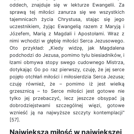
oddech, znajduje się w lekturze Ewangelii. Za
sprawą tej miłości zanurza się we wszystkich
tajemnicach życia Chrystusa, stając się jego
uczestnikiem, żyjąc Ewangelią razem z Maryją i
Józefem, Marią z Magdali i Apostołami. Wraz z
nimi wchodzi w głębię miłości Serca Jezusowego.
Oto przykład: „Kiedy widzę, jak Magdalena
podchodzi do Jezusa, pomimo tylu biesiadników, i
łzami obmywa stopy swego cudownego Mistrza,
dotykając Go po raz pierwszy, czuję, że jej serce
pojęło otchłań miłości i miłosierdzia Serca Jezusa;
czuję również, że – pomimo iż jest wielką
grzesznicą – to Serce miłości jest gotowe nie
tylko jej przebaczyć, lecz jeszcze obsypać ją
dobrodziejstwami szczególnej więzi, gotowe
wznieść ją na najwyższe szczyty kontemplacji"
[57].
Największa miłość w największej