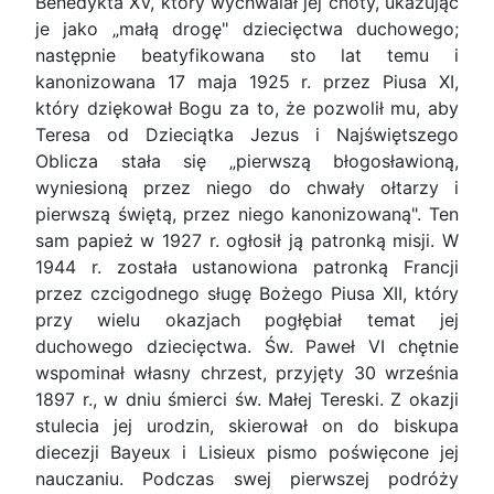
Benedykta XV, który wychwalał jej cnoty, ukazując
je jako „małą drogę" dziecięctwa duchowego;
następnie beatyfikowana sto lat temu i
kanonizowana 17 maja 1925 r. przez Piusa XI,
który dziękował Bogu za to, że pozwolił mu, aby
Teresa od Dzieciątka Jezus i Najświętszego
Oblicza stała się „pierwszą błogosławioną,
wyniesioną przez niego do chwały ołtarzy i
pierwszą świętą, przez niego kanonizowaną". Ten
sam papież w 1927 r. ogłosił ją patronką misji. W
1944 r. została ustanowiona patronką Francji
przez czcigodnego sługę Bożego Piusa XII, który
przy wielu okazjach pogłębiał temat jej
duchowego dziecięctwa. Św. Paweł VI chętnie
wspominał własny chrzest, przyjęty 30 września
1897 r., w dniu śmierci św. Małej Tereski. Z okazji
stulecia jej urodzin, skierował on do biskupa
diecezji Bayeux i Lisieux pismo poświęcone jej
nauczaniu. Podczas swej pierwszej podróży