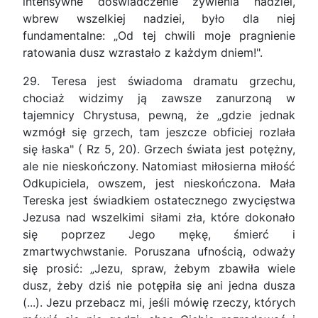
intensywne doświadczenie żywienia nadziei,
wbrew wszelkiej nadziei, było dla niej
fundamentalne: „Od tej chwili moje pragnienie
ratowania dusz wzrastało z każdym dniem!".
29. Teresa jest świadoma dramatu grzechu,
chociaż widzimy ją zawsze zanurzoną w
tajemnicy Chrystusa, pewną, że „gdzie jednak
wzmógł się grzech, tam jeszcze obficiej rozlała
się łaska" ( Rz 5, 20). Grzech świata jest potężny,
ale nie nieskończony. Natomiast miłosierna miłość
Odkupiciela, owszem, jest nieskończona. Mała
Tereska jest świadkiem ostatecznego zwycięstwa
Jezusa nad wszelkimi siłami zła, które dokonało
się poprzez Jego mękę, śmierć i
zmartwychwstanie. Poruszana ufnością, odważy
się prosić: „Jezu, spraw, żebym zbawiła wiele
dusz, żeby dziś nie potępiła się ani jedna dusza
(...). Jezu przebacz mi, jeśli mówię rzeczy, których