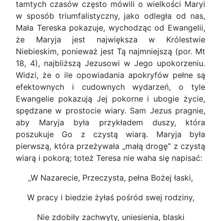
tamtych czasów często mówili o wielkości Maryi
w sposób triumfalistyczny, jako odległa od nas,
Mała Tereska pokazuje, wychodząc od Ewangelii,
że Maryja jest największa w Królestwie
Niebieskim, ponieważ jest Tą najmniejszą (por. Mt
18, 4), najbliższą Jezusowi w Jego upokorzeniu.
Widzi, że o ile opowiadania apokryfów pełne są
efektownych i cudownych wydarzeń, o tyle
Ewangelie pokazują Jej pokorne i ubogie życie,
spędzane w prostocie wiary. Sam Jezus pragnie,
aby Maryja była przykładem duszy, która
poszukuje Go z czystą wiarą. Maryja była
pierwszą, która przeżywała „małą drogę" z czystą
wiarą i pokorą; toteż Teresa nie waha się napisać:
„W Nazarecie, Przeczysta, pełna Bożej łaski,
W pracy i biedzie żyłaś pośród swej rodziny,
Nie zdobiły zachwyty, uniesienia, blaski