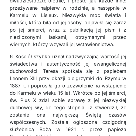
dwudziestoczteroletnie, i proste jak każde inne:
przeżywane najpierw w rodzinie, a następnie w
Karmelu w Lisieux. Niezwykła moc światła i
miłości, która biła od jej osoby, objawiła się zaraz
po jej śmierci, wraz z publikacją jej pism i z
niezliczonymi łaskami, otrzymanymi przez
wiernych, którzy wzywali jej wstawiennictwa.
6. Kościół szybko uznał nadzwyczajną wartość jej
świadectwa i autentyczność jej ewangelicznej
duchowości. Teresa spotkała się z papieżem
Leonem XIII przy okazji pielgrzymki do Rzymu w
1887 r., i poprosiła go o zezwolenie na wstąpienie
do Karmelu w wieku 15 lat. Wkrótce po jej śmierci,
św. Pius X zdał sobie sprawę z jej niezwykłej
duchowej siły, do tego stopnia, iż stwierdził, że
zostanie ona największą Świętą czasów
współczesnych. Została ogłoszona czcigodną
służebnicą Bożą w 1921 r. przez papieża