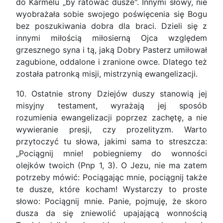
do Karmelu „by ratować dusze". Innymi słowy, nie
wyobrażała sobie swojego poświęcenia się Bogu
bez poszukiwania dobra dla braci. Dzieli się z
innymi miłością miłosierną Ojca względem
grzesznego syna i tą, jaką Dobry Pasterz umiłował
zagubione, oddalone i zranione owce. Dlatego też
została patronką misji, mistrzynią ewangelizacji.
10. Ostatnie strony Dziejów duszy stanowią jej
misyjny testament, wyrażają jej sposób
rozumienia ewangelizacji poprzez zachętę, a nie
wywieranie presji, czy prozelityzm. Warto
przytoczyć tu słowa, jakimi sama to streszcza:
„Pociągnij mnie! pobiegniemy do wonności
olejków twoich (Pnp 1, 3). O Jezu, nie ma zatem
potrzeby mówić: Pociągając mnie, pociągnij także
te dusze, które kocham! Wystarczy to proste
słowo: Pociągnij mnie. Panie, pojmuję, że skoro
dusza da się zniewolić upajającą wonnością