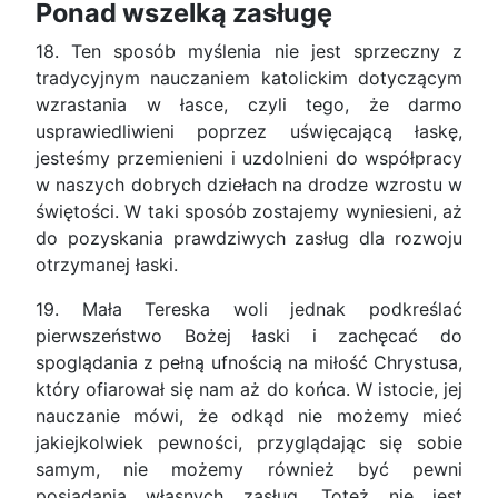
Ponad wszelką zasługę
18. Ten sposób myślenia nie jest sprzeczny z
tradycyjnym nauczaniem katolickim dotyczącym
wzrastania w łasce, czyli tego, że darmo
usprawiedliwieni poprzez uświęcającą łaskę,
jesteśmy przemienieni i uzdolnieni do współpracy
w naszych dobrych dziełach na drodze wzrostu w
świętości. W taki sposób zostajemy wyniesieni, aż
do pozyskania prawdziwych zasług dla rozwoju
otrzymanej łaski.
19. Mała Tereska woli jednak podkreślać
pierwszeństwo Bożej łaski i zachęcać do
spoglądania z pełną ufnością na miłość Chrystusa,
który ofiarował się nam aż do końca. W istocie, jej
nauczanie mówi, że odkąd nie możemy mieć
jakiejkolwiek pewności, przyglądając się sobie
samym, nie możemy również być pewni
posiadania własnych zasług. Toteż nie jest