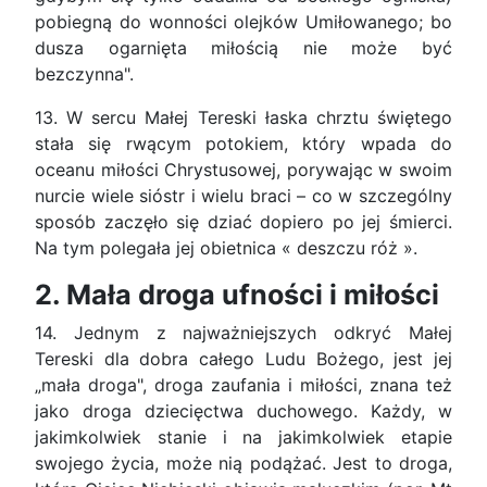
pobiegną do wonności olejków Umiłowanego; bo
dusza ogarnięta miłością nie może być
bezczynna".
13. W sercu Małej Tereski łaska chrztu świętego
stała się rwącym potokiem, który wpada do
oceanu miłości Chrystusowej, porywając w swoim
nurcie wiele sióstr i wielu braci – co w szczególny
sposób zaczęło się dziać dopiero po jej śmierci.
Na tym polegała jej obietnica « deszczu róż ».
2. Mała droga ufności i miłości
14. Jednym z najważniejszych odkryć Małej
Tereski dla dobra całego Ludu Bożego, jest jej
„mała droga", droga zaufania i miłości, znana też
jako droga dziecięctwa duchowego. Każdy, w
jakimkolwiek stanie i na jakimkolwiek etapie
swojego życia, może nią podążać. Jest to droga,