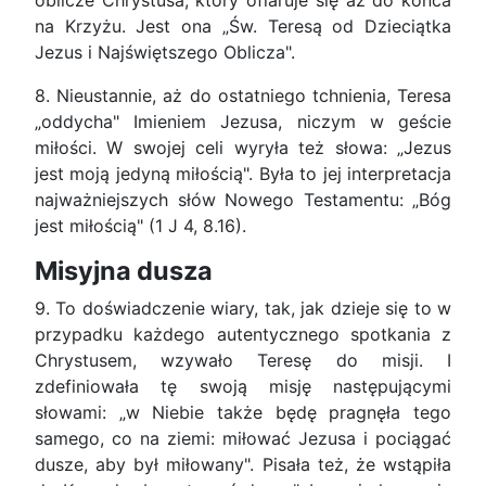
oblicze Chrystusa, który ofiaruje się aż do końca
na Krzyżu. Jest ona „Św. Teresą od Dzieciątka
Jezus i Najświętszego Oblicza".
8. Nieustannie, aż do ostatniego tchnienia, Teresa
„oddycha" Imieniem Jezusa, niczym w geście
miłości. W swojej celi wyryła też słowa: „Jezus
jest moją jedyną miłością". Była to jej interpretacja
najważniejszych słów Nowego Testamentu: „Bóg
jest miłością" (1 J 4, 8.16).
Misyjna dusza
9. To doświadczenie wiary, tak, jak dzieje się to w
przypadku każdego autentycznego spotkania z
Chrystusem, wzywało Teresę do misji. I
zdefiniowała tę swoją misję następującymi
słowami: „w Niebie także będę pragnęła tego
samego, co na ziemi: miłować Jezusa i pociągać
dusze, aby był miłowany". Pisała też, że wstąpiła