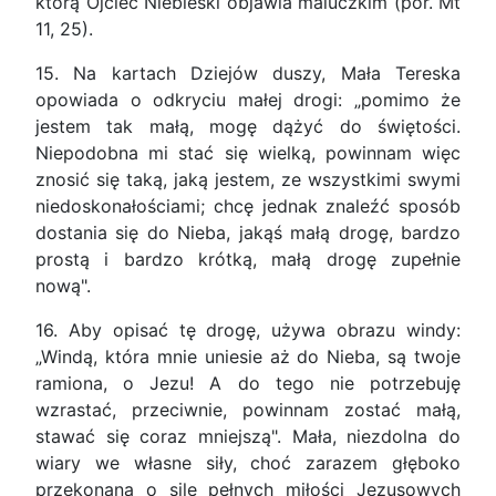
którą Ojciec Niebieski objawia maluczkim (por. Mt
11, 25).
15. Na kartach Dziejów duszy, Mała Tereska
opowiada o odkryciu małej drogi: „pomimo że
jestem tak małą, mogę dążyć do świętości.
Niepodobna mi stać się wielką, powinnam więc
znosić się taką, jaką jestem, ze wszystkimi swymi
niedoskonałościami; chcę jednak znaleźć sposób
dostania się do Nieba, jakąś małą drogę, bardzo
prostą i bardzo krótką, małą drogę zupełnie
nową".
16. Aby opisać tę drogę, używa obrazu windy:
„Windą, która mnie uniesie aż do Nieba, są twoje
ramiona, o Jezu! A do tego nie potrzebuję
wzrastać, przeciwnie, powinnam zostać małą,
stawać się coraz mniejszą". Mała, niezdolna do
wiary we własne siły, choć zarazem głęboko
przekonana o sile pełnych miłości Jezusowych