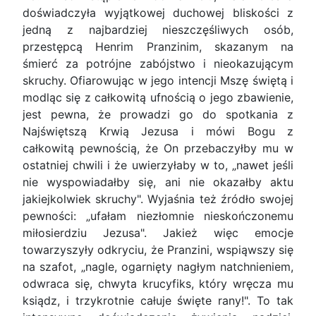
doświadczyła wyjątkowej duchowej bliskości z
jedną z najbardziej nieszczęśliwych osób,
przestępcą Henrim Pranzinim, skazanym na
śmierć za potrójne zabójstwo i nieokazującym
skruchy. Ofiarowując w jego intencji Mszę świętą i
modląc się z całkowitą ufnością o jego zbawienie,
jest pewna, że prowadzi go do spotkania z
Najświętszą Krwią Jezusa i mówi Bogu z
całkowitą pewnością, że On przebaczyłby mu w
ostatniej chwili i że uwierzyłaby w to, „nawet jeśli
nie wyspowiadałby się, ani nie okazałby aktu
jakiejkolwiek skruchy". Wyjaśnia też źródło swojej
pewności: „ufałam niezłomnie nieskończonemu
miłosierdziu Jezusa". Jakież więc emocje
towarzyszyły odkryciu, że Pranzini, wspiąwszy się
na szafot, „nagle, ogarnięty nagłym natchnieniem,
odwraca się, chwyta krucyfiks, który wręcza mu
ksiądz, i trzykrotnie całuje święte rany!". To tak