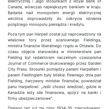
elektrycznej i jego stosunkach z Royal Bank of
Canada, wówczas największym bankiem w kraju.
Badania nad monopolem energii elektrycznej
wkrótce doprowadziły do odkrycia istnienia
potężnego monopolu pieniądza i kredytu.
Poza tym pan Harpell został już naprowadzony na
właściwe tory przez szanownego Fieldinga,
ministra finansów liberalnego rządu w Ottawie. Do
czasu objęcia stanowiska w ministerstwie pan
Fielding był redaktorem naczelnym czasopisma
Journal of Commerce drukowanego przez Garden
City Press. Stosunki pomiędzy panem Harpellem i
panem Fieldingiem były bliskie. Pewnego dnia pan
Fielding, ówczesny minister finansów, powiedział
panu Harpellowi: „Jeśli chcesz wiedzieć, gdzie w
Kanadzie leży siła finansowa, spójrz na banki i
firmy ubezpieczeniowe".
Dlatego też już tej zimy 1934-35 zdecydowano,