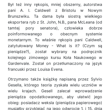
Był też inny rękopis, mniej obszerny, autorstwa
pani A. I. Caldwell z Bristolu w Nowym
Brunszwiku. Ta dama była siostrą wielkiego
eksportera ryb z St. John, N.B., pana McLeana (od
tamtej pory senatora), człowieka dobrze
poinformowanego o obecnym systemie
monetarnym. To właśnie rękopis pani Caldwell,
zatytułowany Money - What is it? (Czym są
pieniądze?), został wybrany na podręcznik
kolejnego zimowego kursu Koła Naukowego w
Gardenvale. Został on przetłumaczony na język
francuski przez Louisa Evena.
Otrzymano także książkę napisaną przez Sylvio
Gesella, którego teoria zyskała wielu uczniów w
wielu krajach. Gesell zalecał wprowadzenie
pieniądza opodatkowanego, aby ułatwić jego
obieg: posiadacz weksla (pieniądza papierowego)
musiałby przyklejać na jego odwrocie 1. i 15. dnia