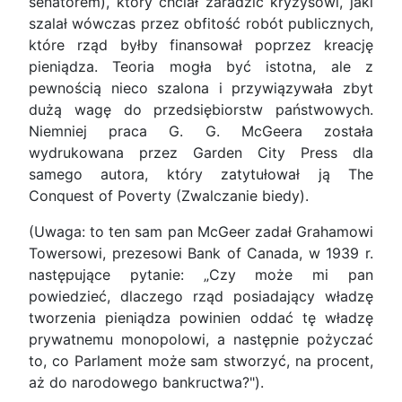
senatorem), który chciał zaradzić kryzysowi, jaki
szalał wówczas przez obfitość robót publicznych,
które rząd byłby finansował poprzez kreację
pieniądza. Teoria mogła być istotna, ale z
pewnością nieco szalona i przywiązywała zbyt
dużą wagę do przedsiębiorstw państwowych.
Niemniej praca G. G. McGeera została
wydrukowana przez Garden City Press dla
samego autora, który zatytułował ją The
Conquest of Poverty (Zwalczanie biedy).
(Uwaga: to ten sam pan McGeer zadał Grahamowi
Towersowi, prezesowi Bank of Canada, w 1939 r.
następujące pytanie: „Czy może mi pan
powiedzieć, dlaczego rząd posiadający władzę
tworzenia pieniądza powinien oddać tę władzę
prywatnemu monopolowi, a następnie pożyczać
to, co Parlament może sam stworzyć, na procent,
aż do narodowego bankructwa?").