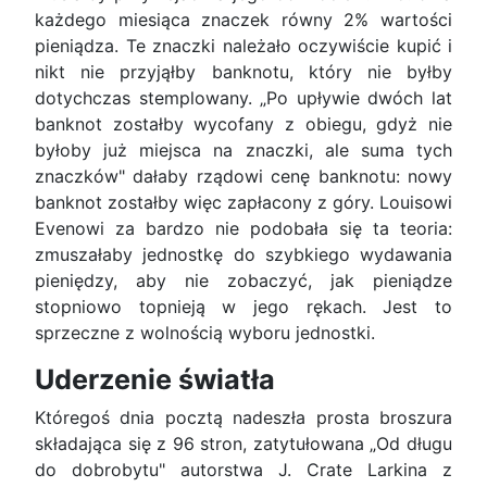
każdego miesiąca znaczek równy 2% wartości
pieniądza. Te znaczki należało oczywiście kupić i
nikt nie przyjąłby banknotu, który nie byłby
dotychczas stemplowany. „Po upływie dwóch lat
banknot zostałby wycofany z obiegu, gdyż nie
byłoby już miejsca na znaczki, ale suma tych
znaczków" dałaby rządowi cenę banknotu: nowy
banknot zostałby więc zapłacony z góry. Louisowi
Evenowi za bardzo nie podobała się ta teoria:
zmuszałaby jednostkę do szybkiego wydawania
pieniędzy, aby nie zobaczyć, jak pieniądze
stopniowo topnieją w jego rękach. Jest to
sprzeczne z wolnością wyboru jednostki.
Uderzenie światła
Któregoś dnia pocztą nadeszła prosta broszura
składająca się z 96 stron, zatytułowana „Od długu
do dobrobytu" autorstwa J. Crate Larkina z