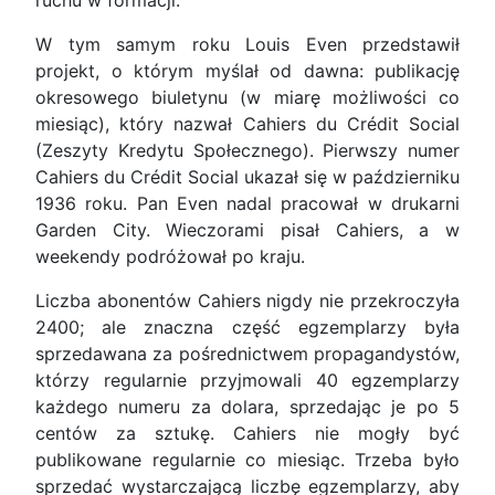
ruchu w formacji.
W tym samym roku Louis Even przedstawił
projekt, o którym myślał od dawna: publikację
okresowego biuletynu (w miarę możliwości co
miesiąc), który nazwał Cahiers du Crédit Social
(Zeszyty Kredytu Społecznego). Pierwszy numer
Cahiers du Crédit Social ukazał się w październiku
1936 roku. Pan Even nadal pracował w drukarni
Garden City. Wieczorami pisał Cahiers, a w
weekendy podróżował po kraju.
Liczba abonentów Cahiers nigdy nie przekroczyła
2400; ale znaczna część egzemplarzy była
sprzedawana za pośrednictwem propagandystów,
którzy regularnie przyjmowali 40 egzemplarzy
każdego numeru za dolara, sprzedając je po 5
centów za sztukę. Cahiers nie mogły być
publikowane regularnie co miesiąc. Trzeba było
sprzedać wystarczającą liczbę egzemplarzy, aby