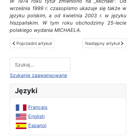
W 1974 roku tytuł zmieniono na „Michael". Od
września 1999 r. czasopismo ukazuje się także w
języku polskim, a od kwietnia 2003 r. w języku
hiszpańskim. W tym roku obchodzimy 25-lecie
polskiego wydania MICHAELA.
Poprzedni artykuł: Dajmy świadectwo prawdzie
Następny artykuł: 50. ro
Poprzedni artykuł
Następny artykuł
Type 2 or more characters for results.
Szukanie zaawansowane
Języki
Français
English
Espanol