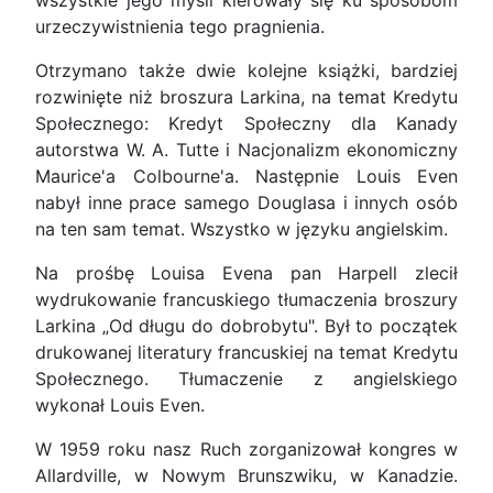
wszystkie jego myśli kierowały się ku sposobom
urzeczywistnienia tego pragnienia.
Otrzymano także dwie kolejne książki, bardziej
rozwinięte niż broszura Larkina, na temat Kredytu
Społecznego: Kredyt Społeczny dla Kanady
autorstwa W. A. Tutte i Nacjonalizm ekonomiczny
Maurice'a Colbourne'a. Następnie Louis Even
nabył inne prace samego Douglasa i innych osób
na ten sam temat. Wszystko w języku angielskim.
Na prośbę Louisa Evena pan Harpell zlecił
wydrukowanie francuskiego tłumaczenia broszury
Larkina „Od długu do dobrobytu". Był to początek
drukowanej literatury francuskiej na temat Kredytu
Społecznego. Tłumaczenie z angielskiego
wykonał Louis Even.
W 1959 roku nasz Ruch zorganizował kongres w
Allardville, w Nowym Brunszwiku, w Kanadzie.