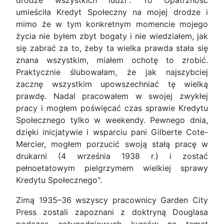
drodze wszystkich ludzi". To Opatrzność
umieściła Kredyt Społeczny na mojej drodze i
mimo że w tym konkretnym momencie mojego
życia nie byłem zbyt bogaty i nie wiedziałem, jak
się zabrać za to, żeby ta wielka prawda stała się
znana wszystkim, miałem ochotę to zrobić.
Praktycznie ślubowałam, że jak najszybciej
zacznę wszystkim upowszechniać tę wielką
prawdę. Nadal pracowałem w swojej zwykłej
pracy i mogłem poświęcać czas sprawie Kredytu
Społecznego tylko w weekendy. Pewnego dnia,
dzięki inicjatywie i wsparciu pani Gilberte Cote-
Mercier, mogłem porzucić swoją stałą pracę w
drukarni (4 września 1938 r.) i zostać
pełnoetatowym pielgrzymem wielkiej sprawy
Kredytu Społecznego".
Zimą 1935–36 wszyscy pracownicy Garden City
Press zostali zapoznani z doktryną Douglasa