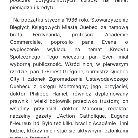
podczas cotygodniowych kursów na temat
pieniądza i kredytu.
Na początku stycznia 1936 roku Stowarzyszenie
Biegłych Księgowych Miasta Quebec, za namową
brata Ferdynanda, profesora Académie
Commerciale, poprosiło pana Evena o
wygłoszenie wykładu na temat Kredytu
Społecznego. Tego wieczoru pan Even miał
wyborną publiczność. Wśród nich, w pierwszym
rzędzie: pan J.-Ernest Grégoire, burmistrz Quebec
City i członek Zgromadzenia Ustawodawczego
Quebecu z okręgu Montmagny; jego przyjaciel,
doktor Philippe Hamel, również dyplomowany
prawnik i wielki bojownik przeciwko trustom; ich
wspólny przyjaciel, doktor Marcoux; redaktor
naczelny gazety L'Action Catholique, Eugène
l'Heureux itd. Było też kilku braci z Académie i inni
ludzie, którzy mieli stać się aktywnymi członkami