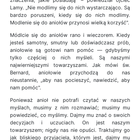
znaczenia, jakie posiadają" – powiedział ojciec
Lamy. „Nie modlimy się do nich wystarczająco. Są
bardzo poruszeni, kiedy się do nich modlimy.
Modlenie się do aniołów przynosi wielką korzyść".
Módlcie się do aniołów rano i wieczorem. Kiedy
jesteś samotny, smutny lub doświadczasz prób,
aniołowie są gotowi nam pomóc — gdybyśmy
tylko częściej o nich myśleli. Są naszymi
najwierniejszymi towarzyszami. Jak mówi św.
Bernard, aniołowie przychodzą do nas
nieustannie, „aby nas pocieszyć, nawiedzić, aby
nam pomóc".
Ponieważ anioł nie potrafi czytać w naszych
myślach, musimy z nim rozmawiać; musimy mu
powiedzieć, co myślimy. Dajmy mu znać o swoich
decyzjach i uczuciach. On jest naszym
towarzyszem; nigdy nas nie opuści. Traktujmy go
jak bliskiego przyjaciela, którym jest, dajmy mu