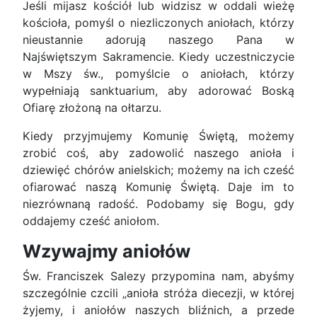
Jeśli mijasz kościół lub widzisz w oddali wieżę
kościoła, pomyśl o niezliczonych aniołach, którzy
nieustannie adorują naszego Pana w
Najświętszym Sakramencie. Kiedy uczestniczycie
w Mszy św., pomyślcie o aniołach, którzy
wypełniają sanktuarium, aby adorować Boską
Ofiarę złożoną na ołtarzu.
Kiedy przyjmujemy Komunię Świętą, możemy
zrobić coś, aby zadowolić naszego anioła i
dziewięć chórów anielskich; możemy na ich cześć
ofiarować naszą Komunię Świętą. Daje im to
niezrównaną radość. Podobamy się Bogu, gdy
oddajemy cześć aniołom.
Wzywajmy aniołów
Św. Franciszek Salezy przypomina nam, abyśmy
szczególnie czcili „anioła stróża diecezji, w której
żyjemy, i aniołów naszych bliźnich, a przede