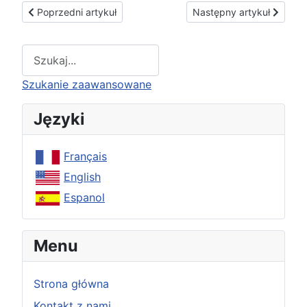
Poprzedni artykuł: Ku pamięci François de Siebenthala
Następny artykuł: Spes n
Poprzedni artykuł
Następny artykuł
Type 2 or more characters for results.
Szukanie zaawansowane
Języki
Français
English
Espanol
Menu
Strona główna
Kontakt z nami