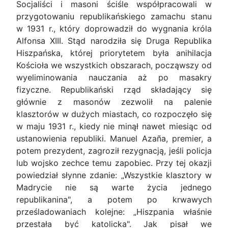
Socjaliści i masoni ściśle współpracowali w
przygotowaniu republikańskiego zamachu stanu
w 1931 r., który doprowadził do wygnania króla
Alfonsa XIII. Stąd narodziła się Druga Republika
Hiszpańska, której priorytetem była anihilacja
Kościoła we wszystkich obszarach, począwszy od
wyeliminowania nauczania aż po masakry
fizyczne. Republikański rząd składający się
głównie z masonów zezwolił na palenie
klasztorów w dużych miastach, co rozpoczęło się
w maju 1931 r., kiedy nie minął nawet miesiąc od
ustanowienia republiki. Manuel Azaña, premier, a
potem prezydent, zagroził rezygnacją, jeśli policja
lub wojsko zechce temu zapobiec. Przy tej okazji
powiedział słynne zdanie: „Wszystkie klasztory w
Madrycie nie są warte życia jednego
republikanina", a potem po krwawych
prześladowaniach kolejne: „Hiszpania właśnie
przestała być katolicka". Jak pisał we