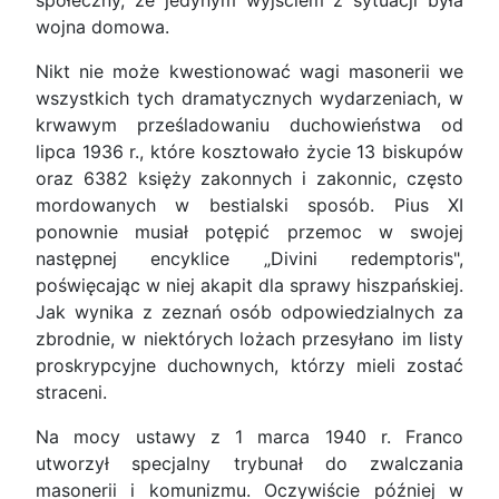
społeczny, że jedynym wyjściem z sytuacji była
wojna domowa.
Nikt nie może kwestionować wagi masonerii we
wszystkich tych dramatycznych wydarzeniach, w
krwawym prześladowaniu duchowieństwa od
lipca 1936 r., które kosztowało życie 13 biskupów
oraz 6382 księży zakonnych i zakonnic, często
mordowanych w bestialski sposób. Pius XI
ponownie musiał potępić przemoc w swojej
następnej encyklice „Divini redemptoris",
poświęcając w niej akapit dla sprawy hiszpańskiej.
Jak wynika z zeznań osób odpowiedzialnych za
zbrodnie, w niektórych lożach przesyłano im listy
proskrypcyjne duchownych, którzy mieli zostać
straceni.
Na mocy ustawy z 1 marca 1940 r. Franco
utworzył specjalny trybunał do zwalczania
masonerii i komunizmu. Oczywiście później w