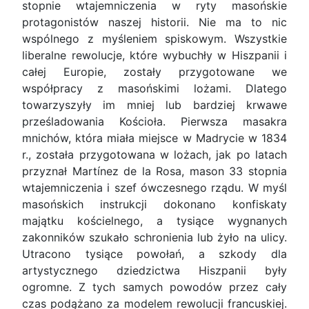
stopnie wtajemniczenia w ryty masońskie
protagonistów naszej historii. Nie ma to nic
wspólnego z myśleniem spiskowym. Wszystkie
liberalne rewolucje, które wybuchły w Hiszpanii i
całej Europie, zostały przygotowane we
współpracy z masońskimi lożami. Dlatego
towarzyszyły im mniej lub bardziej krwawe
prześladowania Kościoła. Pierwsza masakra
mnichów, która miała miejsce w Madrycie w 1834
r., została przygotowana w lożach, jak po latach
przyznał Martínez de la Rosa, mason 33 stopnia
wtajemniczenia i szef ówczesnego rządu. W myśl
masońskich instrukcji dokonano konfiskaty
majątku kościelnego, a tysiące wygnanych
zakonników szukało schronienia lub żyło na ulicy.
Utracono tysiące powołań, a szkody dla
artystycznego dziedzictwa Hiszpanii były
ogromne. Z tych samych powodów przez cały
czas podążano za modelem rewolucji francuskiej.