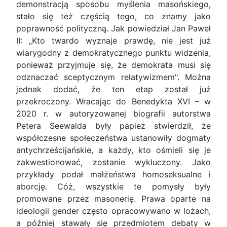
demonstracją sposobu myślenia masońskiego,
stało się też częścią tego, co znamy jako
poprawność polityczną. Jak powiedział Jan Paweł
II: „Kto twardo wyznaje prawdę, nie jest już
wiarygodny z demokratycznego punktu widzenia,
ponieważ przyjmuje się, że demokrata musi się
odznaczać sceptycznym relatywizmem". Można
jednak dodać, że ten etap został już
przekroczony. Wracając do Benedykta XVI – w
2020 r. w autoryzowanej biografii autorstwa
Petera Seewalda były papież stwierdził, że
współczesne społeczeństwa ustanowiły dogmaty
antychrześcijańskie, a każdy, kto ośmieli się je
zakwestionować, zostanie wykluczony. Jako
przykłady podał małżeństwa homoseksualne i
aborcję. Cóż, wszystkie te pomysły były
promowane przez masonerię. Prawa oparte na
ideologii gender często opracowywano w lożach,
a później stawały się przedmiotem debaty w