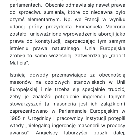
parlamentach. Obecnie odmawia się nawet prawa
do sprzeciwu sumienia, które do niedawna było
czymś elementarnym. Np. we Francji w wyniku
udanej próby prezydenta Emmanuela Macrona
zostało unieważnione wprowadzenie aborcji jako
prawa do konstytucji, zaprzeczając tym samym
istnieniu prawa naturalnego. Unia Europejska
zrobiła to samo wcześniej, zatwierdzając „raport
Maticia".
Istnieją dowody przemawiające za obecnością
masonów na czołowych stanowiskach w Unii
Europejskiej i nie trzeba się specjalnie trudzić,
żeby je znaleźć: potępienie ingerencji tajnych
stowarzyszeń (a masoneria jest ich zalążkiem)
zaprezentowano w Parlamencie Europejskim w
1985 r. Urzędnicy i pracownicy instytucji potępili
wtedy „nielegalną ingerencję masonerii w procesy
awansu". Angielscy laburzyści poszli dalej,