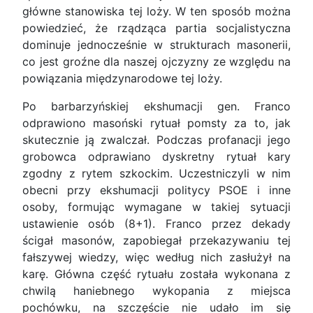
główne stanowiska tej loży. W ten sposób można
powiedzieć, że rządząca partia socjalistyczna
dominuje jednocześnie w strukturach masonerii,
co jest groźne dla naszej ojczyzny ze względu na
powiązania międzynarodowe tej loży.
Po barbarzyńskiej ekshumacji gen. Franco
odprawiono masoński rytuał pomsty za to, jak
skutecznie ją zwalczał. Podczas profanacji jego
grobowca odprawiano dyskretny rytuał kary
zgodny z rytem szkockim. Uczestniczyli w nim
obecni przy ekshumacji politycy PSOE i inne
osoby, formując wymagane w takiej sytuacji
ustawienie osób (8+1). Franco przez dekady
ścigał masonów, zapobiegał przekazywaniu tej
fałszywej wiedzy, więc według nich zasłużył na
karę. Główna część rytuału została wykonana z
chwilą haniebnego wykopania z miejsca
pochówku, na szczęście nie udało im się