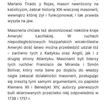
Mariano Tirado y Rojas, mason nawrócony na
katolicyzm, zebrał historię XIX-wiecznej masonerii,
wewnątrz której żył i funkcjonował, i tak prawda
wyszła na jaw.
Masoneria chciała też skolonizować niektóre kraje
Ameryki Łacińskiej. W ruchach
niepodległościowych hiszpańskich wicekrólestw
Ameryki dość łatwo można prześledzić udział lóż
– zarówno tych z Kadyksu oraz Anglii, jak i z
drugiej strony Atlantyku. Masonami byli liderzy
tych ruchów: Francisco de Miranda i Simón
Bolivar, który nota bene po dojściu do władzy
nagle zakazał działalności masonerii, posługując
się zresztą tymi samymi argumentami, co papieże
Klemens XII i Benedykt XIV, autorzy pierwszych
bulli skierowanych przeciwko niej odpowiednio w
1738 i 1751 r.