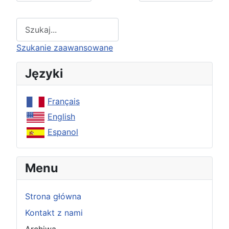
Type 2 or more characters for results.
Szukanie zaawansowane
Języki
Français
English
Espanol
Menu
Strona główna
Kontakt z nami
Archiwa