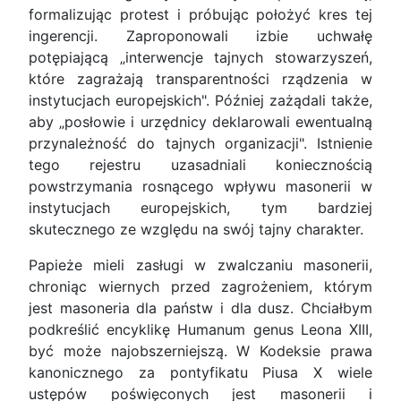
formalizując protest i próbując położyć kres tej
ingerencji. Zaproponowali izbie uchwałę
potępiającą „interwencje tajnych stowarzyszeń,
które zagrażają transparentności rządzenia w
instytucjach europejskich". Później zażądali także,
aby „posłowie i urzędnicy deklarowali ewentualną
przynależność do tajnych organizacji". Istnienie
tego rejestru uzasadniali koniecznością
powstrzymania rosnącego wpływu masonerii w
instytucjach europejskich, tym bardziej
skutecznego ze względu na swój tajny charakter.
Papieże mieli zasługi w zwalczaniu masonerii,
chroniąc wiernych przed zagrożeniem, którym
jest masoneria dla państw i dla dusz. Chciałbym
podkreślić encyklikę Humanum genus Leona XIII,
być może najobszerniejszą. W Kodeksie prawa
kanonicznego za pontyfikatu Piusa X wiele
ustępów poświęconych jest masonerii i