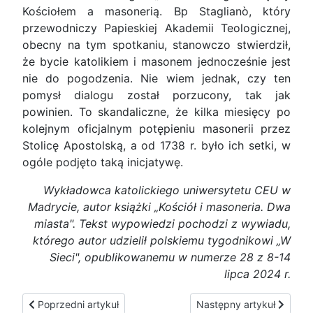
Kościołem a masonerią. Bp Staglianò, który
przewodniczy Papieskiej Akademii Teologicznej,
obecny na tym spotkaniu, stanowczo stwierdził,
że bycie katolikiem i masonem jednocześnie jest
nie do pogodzenia. Nie wiem jednak, czy ten
pomysł dialogu został porzucony, tak jak
powinien. To skandaliczne, że kilka miesięcy po
kolejnym oficjalnym potępieniu masonerii przez
Stolicę Apostolską, a od 1738 r. było ich setki, w
ogóle podjęto taką inicjatywę.
Wykładowca katolickiego uniwersytetu CEU w
Madrycie, autor książki „Kościół i masoneria. Dwa
miasta". Tekst wypowiedzi pochodzi z wywiadu,
którego autor udzielił polskiemu tygodnikowi „W
Sieci", opublikowanemu w numerze 28 z 8-14
lipca 2024 r.
Poprzedni artykuł: Wizjonerka z Akita
Następny artykuł: Stani
Poprzedni artykuł
Następny artykuł