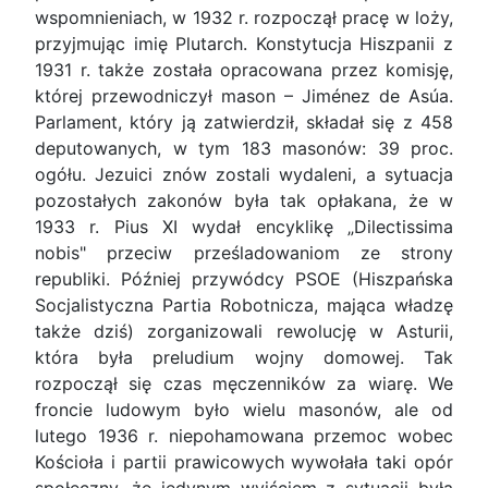
wspomnieniach, w 1932 r. rozpoczął pracę w loży,
przyjmując imię Plutarch. Konstytucja Hiszpanii z
1931 r. także została opracowana przez komisję,
której przewodniczył mason – Jiménez de Asúa.
Parlament, który ją zatwierdził, składał się z 458
deputowanych, w tym 183 masonów: 39 proc.
ogółu. Jezuici znów zostali wydaleni, a sytuacja
pozostałych zakonów była tak opłakana, że w
1933 r. Pius XI wydał encyklikę „Dilectissima
nobis" przeciw prześladowaniom ze strony
republiki. Później przywódcy PSOE (Hiszpańska
Socjalistyczna Partia Robotnicza, mająca władzę
także dziś) zorganizowali rewolucję w Asturii,
która była preludium wojny domowej. Tak
rozpoczął się czas męczenników za wiarę. We
froncie ludowym było wielu masonów, ale od
lutego 1936 r. niepohamowana przemoc wobec
Kościoła i partii prawicowych wywołała taki opór