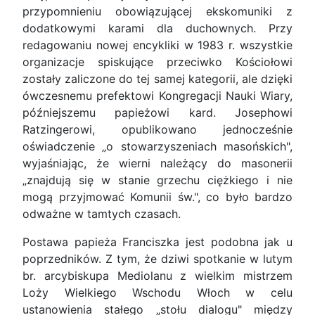
przypomnieniu obowiązującej ekskomuniki z
dodatkowymi karami dla duchownych. Przy
redagowaniu nowej encykliki w 1983 r. wszystkie
organizacje spiskujące przeciwko Kościołowi
zostały zaliczone do tej samej kategorii, ale dzięki
ówczesnemu prefektowi Kongregacji Nauki Wiary,
późniejszemu papieżowi kard. Josephowi
Ratzingerowi, opublikowano jednocześnie
oświadczenie „o stowarzyszeniach masońskich",
wyjaśniając, że wierni należący do masonerii
„znajdują się w stanie grzechu ciężkiego i nie
mogą przyjmować Komunii św.", co było bardzo
odważne w tamtych czasach.
Postawa papieża Franciszka jest podobna jak u
poprzedników. Z tym, że dziwi spotkanie w lutym
br. arcybiskupa Mediolanu z wielkim mistrzem
Loży Wielkiego Wschodu Włoch w celu
ustanowienia stałego „stołu dialogu" między