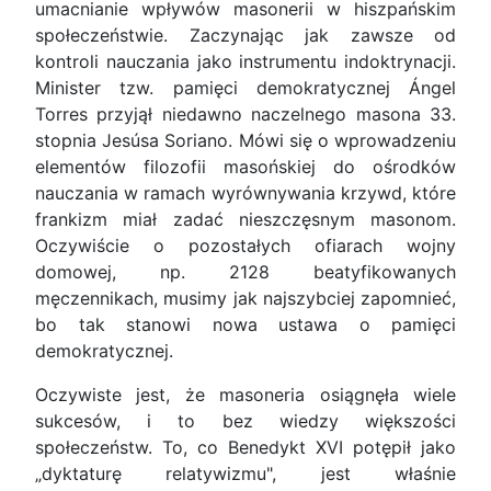
umacnianie wpływów masonerii w hiszpańskim
społeczeństwie. Zaczynając jak zawsze od
kontroli nauczania jako instrumentu indoktrynacji.
Minister tzw. pamięci demokratycznej Ángel
Torres przyjął niedawno naczelnego masona 33.
stopnia Jesúsa Soriano. Mówi się o wprowadzeniu
elementów filozofii masońskiej do ośrodków
nauczania w ramach wyrównywania krzywd, które
frankizm miał zadać nieszczęsnym masonom.
Oczywiście o pozostałych ofiarach wojny
domowej, np. 2128 beatyfikowanych
męczennikach, musimy jak najszybciej zapomnieć,
bo tak stanowi nowa ustawa o pamięci
demokratycznej.
Oczywiste jest, że masoneria osiągnęła wiele
sukcesów, i to bez wiedzy większości
społeczeństw. To, co Benedykt XVI potępił jako
„dyktaturę relatywizmu", jest właśnie