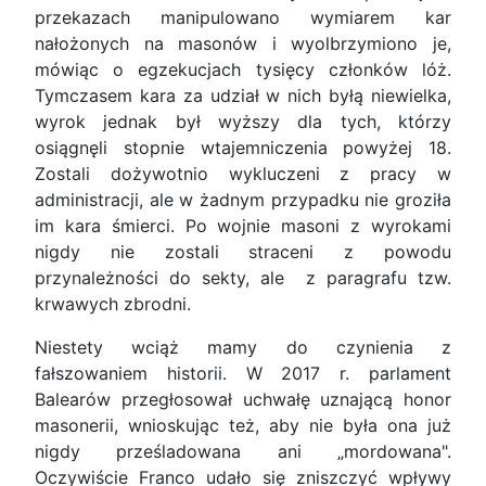
przekazach manipulowano wymiarem kar
nałożonych na masonów i wyolbrzymiono je,
mówiąc o egzekucjach tysięcy członków lóż.
Tymczasem kara za udział w nich byłą niewielka,
wyrok jednak był wyższy dla tych, którzy
osiągnęli stopnie wtajemniczenia powyżej 18.
Zostali dożywotnio wykluczeni z pracy w
administracji, ale w żadnym przypadku nie groziła
im kara śmierci. Po wojnie masoni z wyrokami
nigdy nie zostali straceni z powodu
przynależności do sekty, ale z paragrafu tzw.
krwawych zbrodni.
Niestety wciąż mamy do czynienia z
fałszowaniem historii. W 2017 r. parlament
Balearów przegłosował uchwałę uznającą honor
masonerii, wnioskując też, aby nie była ona już
nigdy prześladowana ani „mordowana".
Oczywiście Franco udało się zniszczyć wpływy