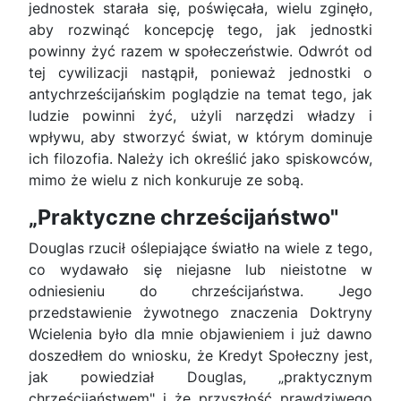
jednostek starała się, poświęcała, wielu zginęło,
aby rozwinąć koncepcję tego, jak jednostki
powinny żyć razem w społeczeństwie. Odwrót od
tej cywilizacji nastąpił, ponieważ jednostki o
antychrześcijańskim poglądzie na temat tego, jak
ludzie powinni żyć, użyli narzędzi władzy i
wpływu, aby stworzyć świat, w którym dominuje
ich filozofia. Należy ich określić jako spiskowców,
mimo że wielu z nich konkuruje ze sobą.
„Praktyczne chrześcijaństwo"
Douglas rzucił oślepiające światło na wiele z tego,
co wydawało się niejasne lub nieistotne w
odniesieniu do chrześcijaństwa. Jego
przedstawienie żywotnego znaczenia Doktryny
Wcielenia było dla mnie objawieniem i już dawno
doszedłem do wniosku, że Kredyt Społeczny jest,
jak powiedział Douglas, „praktycznym
chrześcijaństwem" i że przyszłość prawdziwego