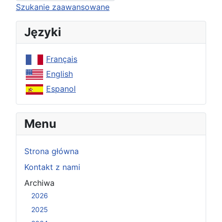
Type 2 or more characters for results.
Szukanie zaawansowane
Języki
Français
English
Espanol
Menu
Strona główna
Kontakt z nami
Archiwa
2026
2025