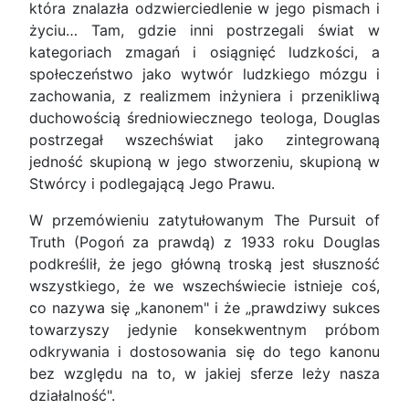
która znalazła odzwierciedlenie w jego pismach i
życiu… Tam, gdzie inni postrzegali świat w
kategoriach zmagań i osiągnięć ludzkości, a
społeczeństwo jako wytwór ludzkiego mózgu i
zachowania, z realizmem inżyniera i przenikliwą
duchowością średniowiecznego teologa, Douglas
postrzegał wszechświat jako zintegrowaną
jedność skupioną w jego stworzeniu, skupioną w
Stwórcy i podlegającą Jego Prawu.
W przemówieniu zatytułowanym The Pursuit of
Truth (Pogoń za prawdą) z 1933 roku Douglas
podkreślił, że jego główną troską jest słuszność
wszystkiego, że we wszechświecie istnieje coś,
co nazywa się „kanonem" i że „prawdziwy sukces
towarzyszy jedynie konsekwentnym próbom
odkrywania i dostosowania się do tego kanonu
bez względu na to, w jakiej sferze leży nasza
działalność".