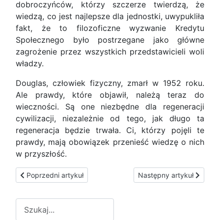
dobroczyńców, którzy szczerze twierdzą, że
wiedzą, co jest najlepsze dla jednostki, uwypukliła
fakt, że to filozoficzne wyzwanie Kredytu
Społecznego było postrzegane jako główne
zagrożenie przez wszystkich przedstawicieli woli
władzy.
Douglas, człowiek fizyczny, zmarł w 1952 roku.
Ale prawdy, które objawił, należą teraz do
wieczności. Są one niezbędne dla regeneracji
cywilizacji, niezależnie od tego, jak długo ta
regeneracja będzie trwała. Ci, którzy pojęli te
prawdy, mają obowiązek przenieść wiedzę o nich
w przyszłość.
Poprzedni artykuł: Droga godności i droga wyboru
Następny artykuł: Spraw
Poprzedni artykuł
Następny artykuł