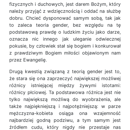
fizycznych i duchowych, jest darem Bożym, który
należy przyjąć z wdzięcznością i oddać na służbę
dobru. Chcieć dysponować samym sobą, tak jak
to zaleca teoria gender, bez względu na tę
podstawową prawdę o ludzkim życiu jako darze,
oznacza nic innego jak uleganie odwiecznej
pokusie, by człowiek stał się bogiem i konkurował
z prawdziwym Bogiem miłości objawionym nam
przez Ewangelię.
Drugą kwestią związaną z teorią gender jest to,
że stara się ona zaprzeczyć największej możliwej
różnicy istniejącej między żywymi istotami:
różnicy płciowej. Ta podstawowa różnica jest nie
tylko największą możliwą do wyobrażenia, ale
także najpiękniejszą i najpotężniejszą: w parze
mężczyzna-kobieta osiąga ona wzajemność
najbardziej godną podziwu, a tym samym jest
źródłem cudu, który nigdy nie przestaje nas