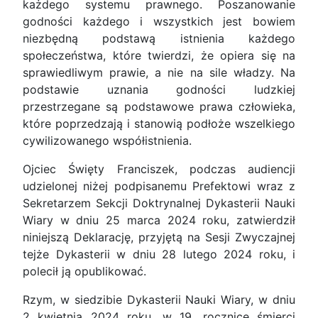
każdego systemu prawnego. Poszanowanie
godności każdego i wszystkich jest bowiem
niezbędną podstawą istnienia każdego
społeczeństwa, które twierdzi, że opiera się na
sprawiedliwym prawie, a nie na sile władzy. Na
podstawie uznania godności ludzkiej
przestrzegane są podstawowe prawa człowieka,
które poprzedzają i stanowią podłoże wszelkiego
cywilizowanego współistnienia.
Ojciec Święty Franciszek, podczas audiencji
udzielonej niżej podpisanemu Prefektowi wraz z
Sekretarzem Sekcji Doktrynalnej Dykasterii Nauki
Wiary w dniu 25 marca 2024 roku, zatwierdził
niniejszą Deklarację, przyjętą na Sesji Zwyczajnej
tejże Dykasterii w dniu 28 lutego 2024 roku, i
polecił ją opublikować.
Rzym, w siedzibie Dykasterii Nauki Wiary, w dniu
2 kwietnia 2024 roku, w 19. rocznicę śmierci