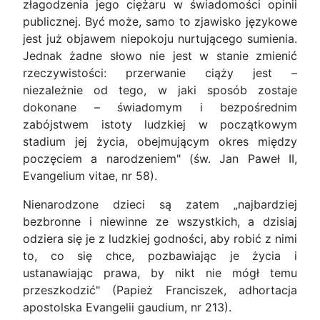
złagodzenia jego ciężaru w świadomości opinii
publicznej. Być może, samo to zjawisko językowe
jest już objawem niepokoju nurtującego sumienia.
Jednak żadne słowo nie jest w stanie zmienić
rzeczywistości: przerwanie ciąży jest –
niezależnie od tego, w jaki sposób zostaje
dokonane – świadomym i bezpośrednim
zabójstwem istoty ludzkiej w początkowym
stadium jej życia, obejmującym okres między
poczęciem a narodzeniem" (św. Jan Paweł II,
Evangelium vitae, nr 58).
Nienarodzone dzieci są zatem „najbardziej
bezbronne i niewinne ze wszystkich, a dzisiaj
odziera się je z ludzkiej godności, aby robić z nimi
to, co się chce, pozbawiając je życia i
ustanawiając prawa, by nikt nie mógł temu
przeszkodzić" (Papież Franciszek, adhortacja
apostolska Evangelii gaudium, nr 213).