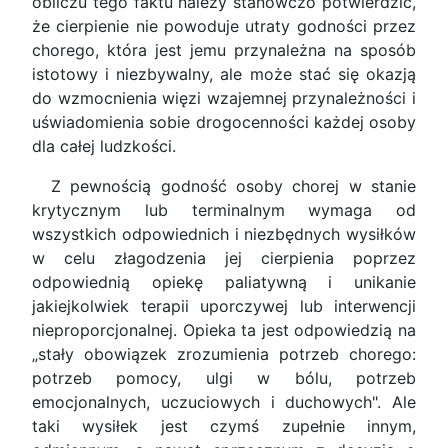
obliczu tego faktu należy stanowczo potwierdzić,
że cierpienie nie powoduje utraty godności przez
chorego, która jest jemu przynależna na sposób
istotowy i niezbywalny, ale może stać się okazją
do wzmocnienia więzi wzajemnej przynależności i
uświadomienia sobie drogocenności każdej osoby
dla całej ludzkości.
Z pewnością godność osoby chorej w stanie
krytycznym lub terminalnym wymaga od
wszystkich odpowiednich i niezbędnych wysiłków
w celu złagodzenia jej cierpienia poprzez
odpowiednią opiekę paliatywną i unikanie
jakiejkolwiek terapii uporczywej lub interwencji
nieproporcjonalnej. Opieka ta jest odpowiedzią na
„stały obowiązek zrozumienia potrzeb chorego:
potrzeb pomocy, ulgi w bólu, potrzeb
emocjonalnych, uczuciowych i duchowych". Ale
taki wysiłek jest czymś zupełnie innym,