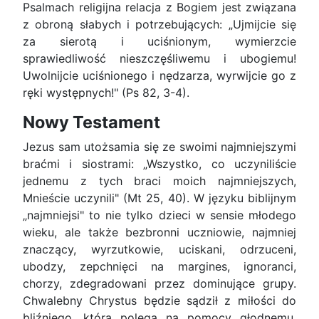
Psalmach religijna relacja z Bogiem jest związana
z obroną słabych i potrzebujących: „Ujmijcie się
za sierotą i uciśnionym, wymierzcie
sprawiedliwość nieszczęśliwemu i ubogiemu!
Uwolnijcie uciśnionego i nędzarza, wyrwijcie go z
ręki występnych!" (Ps 82, 3-4).
Nowy Testament
Jezus sam utożsamia się ze swoimi najmniejszymi
braćmi i siostrami: „Wszystko, co uczyniliście
jednemu z tych braci moich najmniejszych,
Mnieście uczynili" (Mt 25, 40). W języku biblijnym
„najmniejsi" to nie tylko dzieci w sensie młodego
wieku, ale także bezbronni uczniowie, najmniej
znaczący, wyrzutkowie, uciskani, odrzuceni,
ubodzy, zepchnięci na margines, ignoranci,
chorzy, zdegradowani przez dominujące grupy.
Chwalebny Chrystus będzie sądził z miłości do
bliźniego, która polega na pomocy głodnemu,