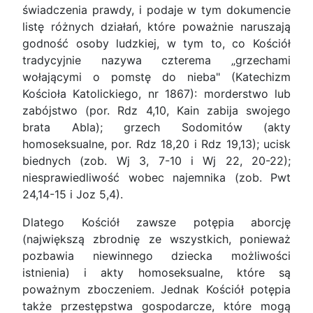
świadczenia prawdy, i podaje w tym dokumencie
listę różnych działań, które poważnie naruszają
godność osoby ludzkiej, w tym to, co Kościół
tradycyjnie nazywa czterema „grzechami
wołającymi o pomstę do nieba" (Katechizm
Kościoła Katolickiego, nr 1867): morderstwo lub
zabójstwo (por. Rdz 4,10, Kain zabija swojego
brata Abla); grzech Sodomitów (akty
homoseksualne, por. Rdz 18,20 i Rdz 19,13); ucisk
biednych (zob. Wj 3, 7-10 i Wj 22, 20-22);
niesprawiedliwość wobec najemnika (zob. Pwt
24,14-15 i Joz 5,4).
Dlatego Kościół zawsze potępia aborcję
(największą zbrodnię ze wszystkich, ponieważ
pozbawia niewinnego dziecka możliwości
istnienia) i akty homoseksualne, które są
poważnym zboczeniem. Jednak Kościół potępia
także przestępstwa gospodarcze, które mogą