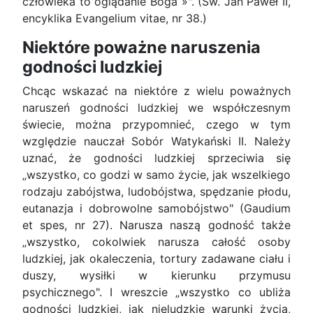
człowieka to oglądanie Boga »". (Św. Jan Paweł II,
encyklika Evangelium vitae, nr 38.)
Niektóre poważne naruszenia
godności ludzkiej
Chcąc wskazać na niektóre z wielu poważnych
naruszeń godności ludzkiej we współczesnym
świecie, można przypomnieć, czego w tym
względzie nauczał Sobór Watykański II. Należy
uznać, że godności ludzkiej sprzeciwia się
„wszystko, co godzi w samo życie, jak wszelkiego
rodzaju zabójstwa, ludobójstwa, spędzanie płodu,
eutanazja i dobrowolne samobójstwo" (Gaudium
et spes, nr 27). Narusza naszą godność także
„wszystko, cokolwiek narusza całość osoby
ludzkiej, jak okaleczenia, tortury zadawane ciału i
duszy, wysiłki w kierunku przymusu
psychicznego". I wreszcie „wszystko co ubliża
godności ludzkiej, jak nieludzkie warunki życia,