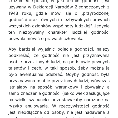
zrozumieć sposób, w jaki termin godność jest
używany w Deklaracji Narodów Zjednoczonych z
1948 roku, gdzie mówi się o „przyrodzonej
godności oraz równych i niezbywalnych prawach
wszystkich członków wspólnoty ludzkiej". Jedynie
ten niezbywalny charakter ludzkiej godności
pozwala mówić o prawach człowieka.
Aby bardziej wyjaśnić pojęcie godności, należy
podkreślić, że godność nie jest przyznawana
osobie przez innych ludzi, na podstawie pewnych
talentów i cech, w taki sposób, żeby można ją
było ewentualnie odebrać. Gdyby godność była
przyznawana osobie przez innych ludzi, wówczas
istniałaby na sposób warunkowy i zbywalny, a
samo znaczenie godności (jakkolwiek zasługujące
na wielki szacunek) pozostawałoby narażone na
ryzyko anulowania. W rzeczywistości godność
jest nieodłączna od osoby, nie jest nadawana a