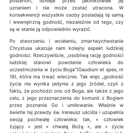
posteriori, istnieje przed jakimkolwiek jej
uznaniem i nie może zostać utracona. W
konsekwencji wszystkie osoby posiadają tę samą
i wewnętrzną godność, niezależnie od tego, czy
są w stanie ją odpowiednio wyrazić.
Po stworzeniu i wcieleniu, zmartwychwstanie
Chrystusa ukazuje nam kolejny aspekt ludzkiej
godności. Rzeczywiście, „osobliwą rację godności
ludzkiej stanowi powołanie człowieka do
uczestniczenia w życiu Boga"(Gaudium et spes, nr
19), które ma trwać wiecznie. Tak więc „godność
życia nie wynika jedynie z jego źródeł, czyli z
faktu, że pochodzi ono od Boga, ale także z jego
celu, z jego przeznaczenia do komunii z Bogiem
przez poznanie Go i umiłowanie. Właśnie w
świetle tej prawdy św. Ireneusz uściśla i uzupełnia
swoją pochwałę człowieka: tak, « człowiek
żyjący » jest « chwałą Bożą », ale « życie