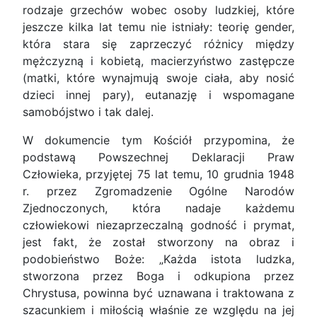
rodzaje grzechów wobec osoby ludzkiej, które
jeszcze kilka lat temu nie istniały: teorię gender,
która stara się zaprzeczyć różnicy między
mężczyzną i kobietą, macierzyństwo zastępcze
(matki, które wynajmują swoje ciała, aby nosić
dzieci innej pary), eutanazję i wspomagane
samobójstwo i tak dalej.
W dokumencie tym Kościół przypomina, że
podstawą Powszechnej Deklaracji Praw
Człowieka, przyjętej 75 lat temu, 10 grudnia 1948
r. przez Zgromadzenie Ogólne Narodów
Zjednoczonych, która nadaje każdemu
człowiekowi niezaprzeczalną godność i prymat,
jest fakt, że został stworzony na obraz i
podobieństwo Boże: „Każda istota ludzka,
stworzona przez Boga i odkupiona przez
Chrystusa, powinna być uznawana i traktowana z
szacunkiem i miłością właśnie ze względu na jej