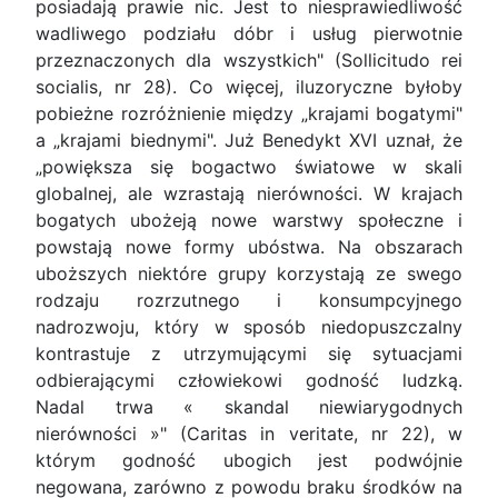
posiadają prawie nic. Jest to niesprawiedliwość
wadliwego podziału dóbr i usług pierwotnie
przeznaczonych dla wszystkich" (Sollicitudo rei
socialis, nr 28). Co więcej, iluzoryczne byłoby
pobieżne rozróżnienie między „krajami bogatymi"
a „krajami biednymi". Już Benedykt XVI uznał, że
„powiększa się bogactwo światowe w skali
globalnej, ale wzrastają nierówności. W krajach
bogatych ubożeją nowe warstwy społeczne i
powstają nowe formy ubóstwa. Na obszarach
uboższych niektóre grupy korzystają ze swego
rodzaju rozrzutnego i konsumpcyjnego
nadrozwoju, który w sposób niedopuszczalny
kontrastuje z utrzymującymi się sytuacjami
odbierającymi człowiekowi godność ludzką.
Nadal trwa « skandal niewiarygodnych
nierówności »" (Caritas in veritate, nr 22), w
którym godność ubogich jest podwójnie
negowana, zarówno z powodu braku środków na