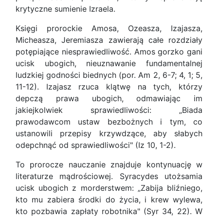
krytyczne sumienie Izraela.
Księgi prorockie Amosa, Ozeasza, Izajasza,
Micheasza, Jeremiasza zawierają całe rozdziały
potępiające niesprawiedliwość. Amos gorzko gani
ucisk ubogich, nieuznawanie fundamentalnej
ludzkiej godności biednych (por. Am 2, 6-7; 4, 1; 5,
11-12). Izajasz rzuca klątwę na tych, którzy
depczą prawa ubogich, odmawiając im
jakiejkolwiek sprawiedliwości: „Biada
prawodawcom ustaw bezbożnych i tym, co
ustanowili przepisy krzywdzące, aby słabych
odepchnąć od sprawiedliwości" (Iz 10, 1-2).
To prorocze nauczanie znajduje kontynuację w
literaturze mądrościowej. Syracydes utożsamia
ucisk ubogich z morderstwem: „Zabija bliźniego,
kto mu zabiera środki do życia, i krew wylewa,
kto pozbawia zapłaty robotnika" (Syr 34, 22). W