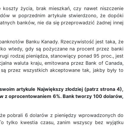
 koszty życia, brak mieszkań, czy nawet niszczenie
odów w poprzednim artykule stwierdzono, że dopóki
tnych banków, nie da się przeprowadzić żadnej innej
 banknotów Banku Kanady. Rzeczywistość jest taka, że
ko wtedy, gdy są pożyczane na procent przez banki
rugi rodzaj pieniądza, stanowiący ponad 95 proc., jest
cjalna waluta kraju, emitowana przez Bank of Canada,
są przez wszystkich akceptowane tak, jakby były to
oim artykule Największy złodziej (patrz strona 4),
arów z oprocentowaniem 6%. Bank tworzy 100 dolarów,
o, że pobrali 6 dolarów z pieniędzy wprowadzonych do
To tylko kwestia czasu, zanim wszyscy bez wyjątku