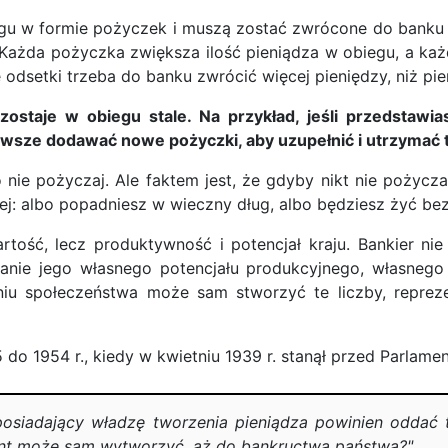
gu w formie pożyczek i muszą zostać zwrócone do banku
t. Każda pożyczka zwiększa ilość pieniądza w obiegu, a ka
e odsetki trzeba do banku zwrócić więcej pieniędzy, niż pi
staje w obiegu stale. Na przykład, jeśli przedstawia
awsze dodawać nowe pożyczki, aby uzupełnić i utrzymać 
to nie pożyczaj. Ale faktem jest, że gdyby nikt nie pożycz
ej: albo popadniesz w wieczny dług, albo będziesz żyć bez
tość, lecz produktywność i potencjał kraju. Bankier nie 
stanie jego własnego potencjału produkcyjnego, własnego
eniu społeczeństwa może sam stworzyć te liczby, reprez
 1954 r., kiedy w kwietniu 1939 r. stanął przed Parlamen
osiadający władzę tworzenia pieniądza powinien oddać
nt może sam wytworzyć, aż do bankructwa państwa?".