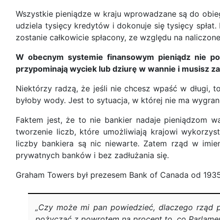
Wszystkie pieniądze w kraju wprowadzane są do obie
udziela tysięcy kredytów i dokonuje się tysięcy spła
zostanie całkowicie spłacony, ze względu na naliczon
W obecnym systemie finansowym pieniądz nie pozo
przypominają wyciek lub dziurę w wannie i musisz z
Niektórzy radzą, że jeśli nie chcesz wpaść w długi, 
byłoby wody. Jest to sytuacja, w której nie ma wygran
Faktem jest, że to nie bankier nadaje pieniądzom war
tworzenie liczb, które umożliwiają krajowi wykorzy
liczby bankiera są nic niewarte. Zatem rząd w imi
prywatnych banków i bez zadłużania się.
Graham Towers był prezesem Bank of Canada od 1935 do
„Czy może mi pan powiedzieć, dlaczego rząd p
pożyczać z powrotem na procent to, co Parlame