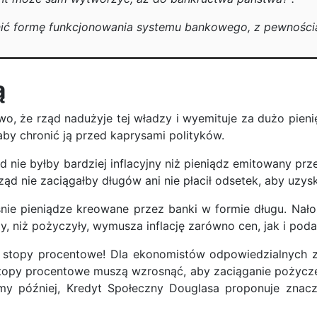
nić formę funkcjonowania systemu bankowego, z pewnością
ą
o, że rząd nadużyje tej władzy i wyemituje za dużo pieni
aby chronić ją przed kaprysami polityków.
nie byłby bardziej inflacyjny niż pieniądz emitowany prze
ąd nie zaciągałby długów ani nie płacił odsetek, aby uzysk
aśnie pieniądze kreowane przez banki w formie długu. Nał
y, niż pożyczyły, wymusza inflację zarówno cen, jak i pod
 stopy procentowe! Dla ekonomistów odpowiedzialnych z
opy procentowe muszą wzrosnąć, aby zaciąganie pożyczek
y później, Kredyt Społeczny Douglasa proponuje znaczn