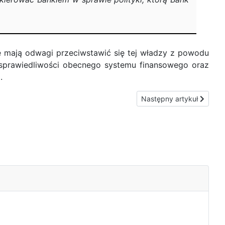
ie mają odwagi przeciwstawić się tej władzy z powodu
niesprawiedliwości obecnego systemu finansowego oraz
.
Następny artykuł: Papie
Następny artykuł