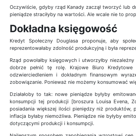
Oczywiście, gdyby rząd Kanady zaczął tworzyć lub dr
pieniądze straciłyby na wartości. Ale wcale nie to pr
Dokładna księgowość
Kredyt Społeczny Douglasa proponuje, aby społec
reprezentowałaby zdolność produkcyjną i była reprez
Rząd powołałby księgowych i utworzyłby niezależny
dobrze pełnić tę rolę. Krajowe Biuro Kredytowe
odzwierciedleniem i dokładnym finansowym wyraz
zobowiązanie. Ponieważ nie możemy konsumować więce
Działałoby to tak: nowe pieniądze byłyby emitowa
konsumpcji tej produkcji [broszura Louisa Evena, 
posiadania większej ilości pieniędzy niż produktów,
inflacja byłaby niemożliwa. Pieniądze nie byłyby em
dotyczącymi produkcji i konsumpcji.
Najlepszym sposobem zapobiegania wzrostowi cen j