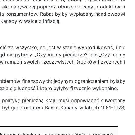
 sile nabywczej poprzez obniżenie ceny produktów o
j dla konsumentów. Rabat byłby wypłacany handlowcowi
Kanady w walce z inflacją.
ić za wszystko, co jest w stanie wyprodukować, i nie
 rząd nie pytałby: „Czy mamy pieniądze?" ale „Czy mamy
y w ramach swoich rzeczywistych środków fizycznych i
 problemów finansowych; jedynym ograniczeniem byłaby
ła się ludność i które byłyby fizycznie wykonalne.
a politykę pieniężną kraju musi odpowiadać suwerenny
óry był gubernatorem Banku Kanady w latach 1961–1973,
kierować Bankiem w sprawie polityki, którą Bank