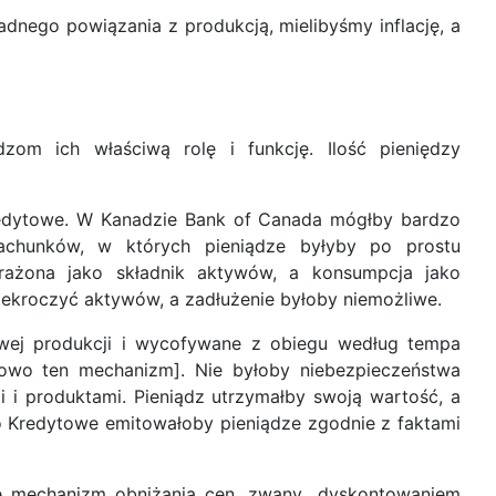
dnego powiązania z produkcją, mielibyśmy inflację, a
zom ich właściwą rolę i funkcję. Ilość pieniędzy
Kredytowe. W Kanadzie Bank of Canada mógłby bardzo
rachunków, w których pieniądze byłyby po prostu
rażona jako składnik aktywów, a konsumpcja jako
ekroczyć aktywów, a zadłużenie byłoby niemożliwe.
owej produkcji i wycofywane z obiegu według tempa
ółowo ten mechanizm]. Nie byłoby niebezpieczeństwa
i i produktami. Pieniądz utrzymałby swoją wartość, a
ro Kredytowe emitowałoby pieniądze zgodnie z faktami
je mechanizm obniżania cen, zwany „dyskontowaniem