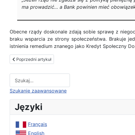
ma prowadzić… a Bank powinien mieć obowiązek s
Obecne rządy doskonale zdają sobie sprawę z niegodz
braku wsparcia ze strony społeczeństwa. Brakuje jed
istnienia remedium znanego jako Kredyt Społeczny Doug
Poprzedni artykuł: Katolicy nie mogą należeć do masonerii
Poprzedni artykuł
Type 2 or more characters for results.
Szukanie zaawansowane
Języki
Français
English