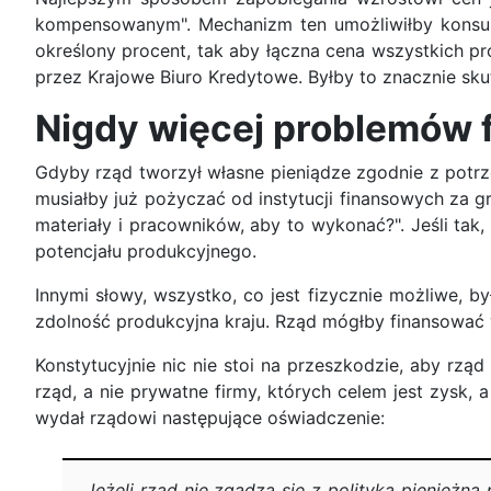
kompensowanym". Mechanizm ten umożliwiłby konsume
określony procent, tak aby łączna cena wszystkich p
przez Krajowe Biuro Kredytowe. Byłby to znacznie sk
Nigdy więcej problemów
Gdyby rząd tworzył własne pieniądze zgodnie z potrz
musiałby już pożyczać od instytucji finansowych za gr
materiały i pracowników, aby to wykonać?". Jeśli ta
potencjału produkcyjnego.
Innymi słowy, wszystko, co jest fizycznie możliwe, 
zdolność produkcyjna kraju. Rząd mógłby finansować w
Konstytucyjnie nic nie stoi na przeszkodzie, aby rz
rząd, a nie prywatne firmy, których celem jest zysk,
wydał rządowi następujące oświadczenie:
„Jeżeli rząd nie zgadza się z polityką pienięż