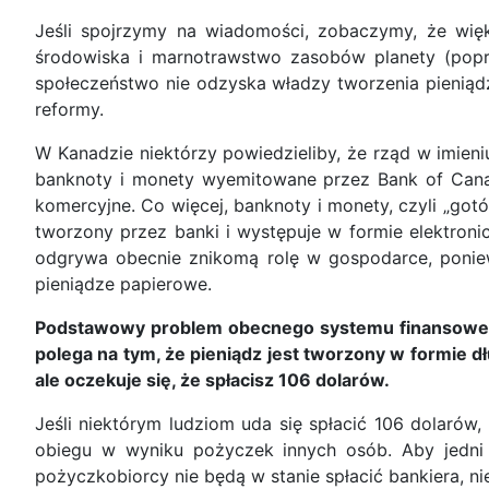
Jeśli spojrzymy na wiadomości, zobaczymy, że więk
środowiska i marnotrawstwo zasobów planety (popr
społeczeństwo nie odzyska władzy tworzenia pieniąd
reformy.
W Kanadzie niektórzy powiedzieliby, że rząd w imien
banknoty i monety wyemitowane przez Bank of Cana
komercyjne. Co więcej, banknoty i monety, czyli „gotó
tworzony przez banki i występuje w formie elektroni
odgrywa obecnie znikomą rolę w gospodarce, poniew
pieniądze papierowe.
Podstawowy problem obecnego systemu finansowego, 
polega na tym, że pieniądz jest tworzony w formie 
ale oczekuje się, że spłacisz 106 dolarów.
Jeśli niektórym ludziom uda się spłacić 106 dolarów,
obiegu w wyniku pożyczek innych osób. Aby jedni 
pożyczkobiorcy nie będą w stanie spłacić bankiera, n