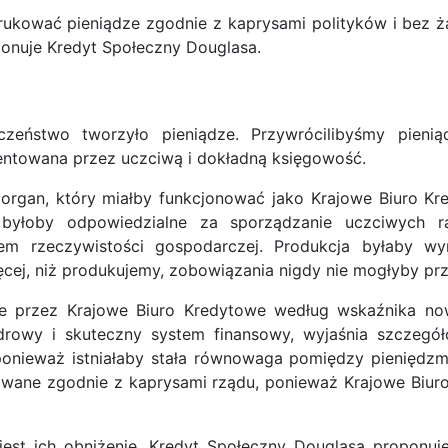
ukować pieniądze zgodnie z kaprysami polityków i bez ża
oponuje Kredyt Społeczny Douglasa.
zeństwo tworzyło pieniądze. Przywrócilibyśmy pieniąd
entowana przez uczciwą i dokładną księgowość.
 organ, który miałby funkcjonować jako Krajowe Biuro 
 byłoby odpowiedzialne za sporządzanie uczciwych 
em rzeczywistości gospodarczej. Produkcja byłaby wy
j, niż produkujemy, zobowiązania nigdy nie mogłyby prz
ne przez Krajowe Biuro Kredytowe według wskaźnika n
Zdrowy i skuteczny system finansowy, wyjaśnia szczeg
 ponieważ istniałaby stała równowaga pomiędzy pieniędzm
itowane zgodnie z kaprysami rządu, ponieważ Krajowe Biu
est ich obniżenie. Kredyt Społeczny Douglasa proponu