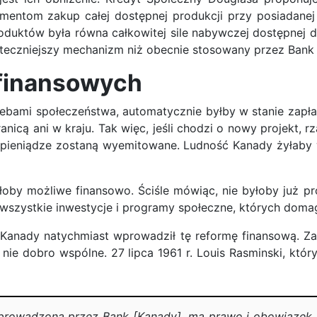
ntom zakup całej dostępnej produkcji przy posiadanej
roduktów była równa całkowitej sile nabywczej dostępne
uteczniejszy mechanizm niż obecnie stosowany przez Bank 
 finansowych
ebami społeczeństwa, automatycznie byłby w stanie zapłac
anicą ani w kraju. Tak więc, jeśli chodzi o nowy projekt,
k, pieniądze zostaną wyemitowane. Ludność Kanady żyłab
byłoby możliwe finansowo. Ściśle mówiąc, nie byłoby już
szystkie inwestycje i programy społeczne, których domaga
ąd Kanady natychmiast wprowadził tę reformę finansową. Z
 a nie dobro wspólne. 27 lipca 1961 r. Louis Rasminski, kt
ną prowadzoną przez Bank [Kanady], ma prawo i obowiązek 