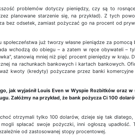
szość problemów dotyczy pieniędzy, czy są to rosnące
zez planowane starzenie się, na przykład). Z tych pow
za bez odsetek, zamiast pożyczać go na procent od prywa
iu społeczeństwa już tworzy własne pieniądze za pomocą
da wchodzą do obiegu – a zatem w ręce obywateli – tyl
wka", stanowią mniej niż pięć procent pieniędzy w kraju. D
cznej na rachunkach bankowych i kartach bankowych. Ofi
aż kwoty (kredyty) pożyczane przez banki komercyjne 
jak wyjaśnił Louis Even w Wyspie Rozbitków oraz w sw
długu. Załóżmy na przykład, że bank pożycza Ci 100 dol
 choć otrzymali tylko 100 dolarów, dzieje się tak dlateg
mogli spłacać swoje pożyczki, inni ogłoszą upadłość. 
iezależnie od zastosowanej stopy procentowej.