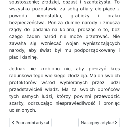
spustoszenie; złodziej, oszust i szantażysta. To
wszystko pozostawia za sobą ofiary cierpiące z
powodu niedostatku, grabieży i braku
bezpieczeństwa. Poniża dumne narody i zmusza
rządy do padania na kolana, prosząc o to, bez
czego żaden naród nie może przetrwać. Nie
zawaha się wzniecać wojen wyniszczających
narody, aby świat był mu podporządkowany i
płacił daninę.
Jednak nie zrobiono nic, aby położyć kres
rabunkowi tego wielkiego złodzieja. Ma on swoich
protektorów wśród wybieranych przez ludzi
przedstawicieli władz. Ma za swoich obrońców
tych samych ludzi, którzy powinni przewodzić
szarży, odrzucając niesprawiedliwość i broniąc
uciśnionych.
Poprzedni artykuł: Papież Franciszek potępia Światowy Syst
Następny artykuł: Testa
Poprzedni artykuł
Następny artykuł