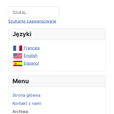
Type 2 or more characters for results.
Szukanie zaawansowane
Języki
Français
English
Espanol
Menu
Strona główna
Kontakt z nami
Archiwa