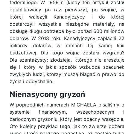
federalnego. W 1959 r. [kiedy ten artykuł został
opublikowany po raz pierwszy], po wojnie, w
której walczyli Kanadyjczycy i do której
dostarczyli wszystkie niezbędne materiały, na
obsługę długu potrzeba było ponad 600 milionów
dolarów. W 2018 roku Kanadyjczycy zapłacili 22
miliardy dolarów w ramach tej samej linii
budżetowej. Dla kogo wojna została wygrana?
Dla szantażysty; złodzieja, którego nie aresztuje
się i który w jakiś sposób wzbudza szacunek
zwykłych ludzi, którzy muszą błagać o prawo do
życia i oddychania.
Nienasycony gryzoń
W poprzednich numerach MICHAELA pisaliśmy o
systemie finansowym, wszechobecnym i
żarłocznym gryzoniu, który jest obecny wszędzie.
Oto kolejny przykład tego, jak to zwierzę pożera
sumę i treść naszego bogactwa, aż zostaje tylko