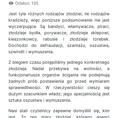
Odsłon: 135
Jest tyle różnych rodzajów złodziei, ile rodzajów
kradzieży, więc poniższe podsumowanie nie jest
wyczerpujące. Są bandyci, włamywacze, piraci,
złodzieje bydła, porywacze, złodzieje sklepowi,
kieszonkowcy, rabusie i złodzieje torebek.
Dochodzi do defraudacji, szantażu, oszustwa,
szwindli i wymuszenia.
Z biegiem czasu potępiliśmy jednego konkretnego
złodzieja. Nadal przebywa na wolności, a
funkcjonariusze organów ścigania nie podejmują
żadnych prób postawienia go przed wymiarem
sprawiedliwości. W rzeczywistości cieszy się
dużym szacunkiem władz; jego specjalnością jest
sztuka oszustwa i wymuszenia.
Nasi stali czytelnicy zapewne domyślili się, kim
jest. To ten stary złodziej, którego agenci