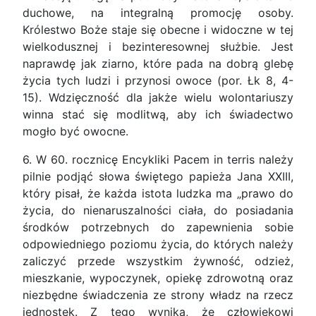
duchowe, na integralną promocję osoby.
Królestwo Boże staje się obecne i widoczne w tej
wielkodusznej i bezinteresownej służbie. Jest
naprawdę jak ziarno, które pada na dobrą glebę
życia tych ludzi i przynosi owoce (por. Łk 8, 4-
15). Wdzięczność dla jakże wielu wolontariuszy
winna stać się modlitwą, aby ich świadectwo
mogło być owocne.
6. W 60. rocznicę Encykliki Pacem in terris należy
pilnie podjąć słowa świętego papieża Jana XXIII,
który pisał, że każda istota ludzka ma „prawo do
życia, do nienaruszalności ciała, do posiadania
środków potrzebnych do zapewnienia sobie
odpowiedniego poziomu życia, do których należy
zaliczyć przede wszystkim żywność, odzież,
mieszkanie, wypoczynek, opiekę zdrowotną oraz
niezbędne świadczenia ze strony władz na rzecz
jednostek. Z tego wynika, że człowiekowi