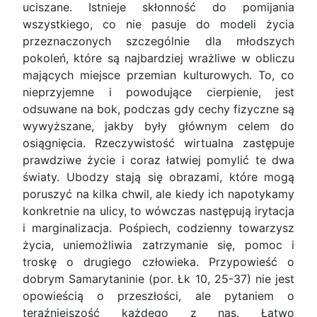
uciszane. Istnieje skłonność do pomijania
wszystkiego, co nie pasuje do modeli życia
przeznaczonych szczególnie dla młodszych
pokoleń, które są najbardziej wrażliwe w obliczu
mających miejsce przemian kulturowych. To, co
nieprzyjemne i powodujące cierpienie, jest
odsuwane na bok, podczas gdy cechy fizyczne są
wywyższane, jakby były głównym celem do
osiągnięcia. Rzeczywistość wirtualna zastępuje
prawdziwe życie i coraz łatwiej pomylić te dwa
światy. Ubodzy stają się obrazami, które mogą
poruszyć na kilka chwil, ale kiedy ich napotykamy
konkretnie na ulicy, to wówczas następują irytacja
i marginalizacja. Pośpiech, codzienny towarzysz
życia, uniemożliwia zatrzymanie się, pomoc i
troskę o drugiego człowieka. Przypowieść o
dobrym Samarytaninie (por. Łk 10, 25-37) nie jest
opowieścią o przeszłości, ale pytaniem o
teraźniejszość każdego z nas. Łatwo