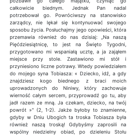
pozbawił go całego majątku, czyniąc go
całkowicie biednym. Jednak Pan nadal
potrzebował go. Powróciwszy na stanowisko
zarządcy, nie lękał się kontynuować swojego
sposobu życia. Posłuchajmy jego opowieści, która
przemawia również do nas dzisiaj: „Na naszą
Pięćdziesiątnicę, to jest na Święto Tygodni,
przygotowano mi wspaniałą ucztę, a ja zająłem
miejsce przy stole. Zastawiono mi stół i
przyniesiono liczne potrawy. Wtedy powiedziałem
do mojego syna Tobiasza: « Dziecko, idź, a gdy
znajdziesz kogo biednego z braci moich
uprowadzonych do Niniwy, który zachowuje
wierność całym sercem, przyprowadź go tu, aby
jadł razem ze mną. Ja czekam, dziecko, na twój
powrót »" (2, 1-2). Jakże byłoby to znamienne,
gdyby w Dniu Ubogich ta troska Tobiasza była
również naszą troską! Gdybyśmy zaprosili na
wspólny niedzielny obiad, po dzieleniu Stołu