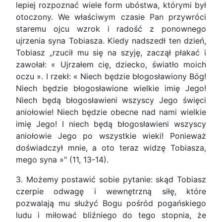
lepiej rozpoznać wiele form ubóstwa, którymi był
otoczony. We właściwym czasie Pan przywróci
staremu ojcu wzrok i radość z ponownego
ujrzenia syna Tobiasza. Kiedy nadszedł ten dzień,
Tobiasz „rzucił mu się na szyję, zaczął płakać i
zawołał: « Ujrzałem cię, dziecko, światło moich
oczu ». I rzekł: « Niech będzie błogosławiony Bóg!
Niech będzie błogosławione wielkie imię Jego!
Niech będą błogosławieni wszyscy Jego święci
aniołowie! Niech będzie obecne nad nami wielkie
imię Jego! I niech będą błogosławieni wszyscy
aniołowie Jego po wszystkie wieki! Ponieważ
doświadczył mnie, a oto teraz widzę Tobiasza,
mego syna »" (11, 13-14).
3. Możemy postawić sobie pytanie: skąd Tobiasz
czerpie odwagę i wewnętrzną siłę, które
pozwalają mu służyć Bogu pośród pogańskiego
ludu i miłować bliźniego do tego stopnia, że