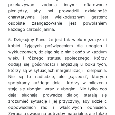
przekazywać zadania innym; ofiarowanie
pieniędzy, aby inni prowadzili działalność
charytatywną jest wielkodusznym gestem;
osobiste zaangażowanie jest powołaniem
każdego chrześcijanina.
5. Dziękujmy Panu, że jest tak wielu mężczyzn i
kobiet żyjących poświęceniem dla ubogich i
wykluczonych, dzieląc się z nimi; osób w każdym
wieku i różnego statusu społecznego, którzy
oddają się gościnności i angażują u boku tych,
którzy są w sytuacjach marginalizacji i cierpienia.
Nie są to nadludzie, ale „sąsiedzi", których
spotykamy każdego dnia i którzy w milczeniu
stają się ubogimi wraz z ubogimi. Nie tylko coś
dają: słuchają, prowadzą dialog, starają się
zrozumieć sytuację i jej przyczyny, aby udzielić
odpowiednich rad i właściwych odniesień.
Zwracają uwagę na potrzeby materialne, ale także