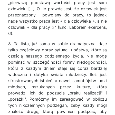
„pierwszą podstawą wartości pracy jest sam
człowiek. […] O ile prawdą jest, że człowiek jest
przeznaczony i powołany do pracy, to jednak
nade wszystko praca jest « dla człowieka », a nie
człowiek « dla pracy »" (Enc. Laborem exercens,
6).
8. Ta lista, już sama w sobie dramatyczna, daje
tylko częściowy obraz sytuacji ubóstwa, które są
częścią naszego codziennego życia. Nie mogę
pominąć w szczególności formy niedogodności,
która z każdym dniem staje się coraz bardziej
widoczna i dotyka świata młodzieży. Ileż jest
sfrustrowanych istnień, a nawet samobójstw ludzi
młodych, oszukanych przez kulturę, która
prowadzi ich do poczucia „braku realizacji" i
„porażki". Pomóżmy im zareagować w obliczu
tych nikczemnych podżegań, żeby każdy mógł
znaleźć drogę, którą powinien podążać, aby