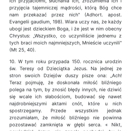
ich przyjaciółmi, słuchania ich, zrozumienia ich i
przyjęcia tajemniczej mądrości, którą Bóg chce
nam przekazać przez nich" (Adhort. apost.
Evangelii gaudium, 198). Wiara uczy nas, że każdy
ubogi jest dzieckiem Boga, i że jest w nim obecny
Chrystus: „Wszystko, co uczyniliście jednemu z
tych braci moich najmniejszych, Mnieście uczynili"
(Mt 25, 40).
10. W tym roku przypada 150. rocznica urodzin
św. Teresy od Dzieciątka Jezus. Na jednej ze
stron swoich Dziejów duszy pisze ona: „Ach!
Teraz pojmuję, że doskonała miłość bliźniego
polega na tym, by znosić błędy innych, nie dziwić
się wcale ich słabościom, budować się nawet
najdrobniejszymi aktami cnót, które u nich
spostrzegamy. Przede wszystkim jednak
zrozumiałam, że miłość bliźniego nie powinna
pozostawać zamknięta w głębi serca. « Nikt,