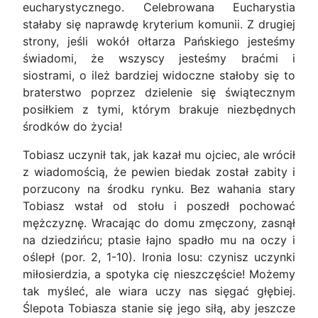
eucharystycznego. Celebrowana Eucharystia
stałaby się naprawdę kryterium komunii. Z drugiej
strony, jeśli wokół ołtarza Pańskiego jesteśmy
świadomi, że wszyscy jesteśmy braćmi i
siostrami, o ileż bardziej widoczne stałoby się to
braterstwo poprzez dzielenie się świątecznym
posiłkiem z tymi, którym brakuje niezbędnych
środków do życia!
Tobiasz uczynił tak, jak kazał mu ojciec, ale wrócił
z wiadomością, że pewien biedak został zabity i
porzucony na środku rynku. Bez wahania stary
Tobiasz wstał od stołu i poszedł pochować
mężczyznę. Wracając do domu zmęczony, zasnął
na dziedzińcu; ptasie łajno spadło mu na oczy i
oślepł (por. 2, 1-10). Ironia losu: czynisz uczynki
miłosierdzia, a spotyka cię nieszczęście! Możemy
tak myśleć, ale wiara uczy nas sięgać głębiej.
Ślepota Tobiasza stanie się jego siłą, aby jeszcze