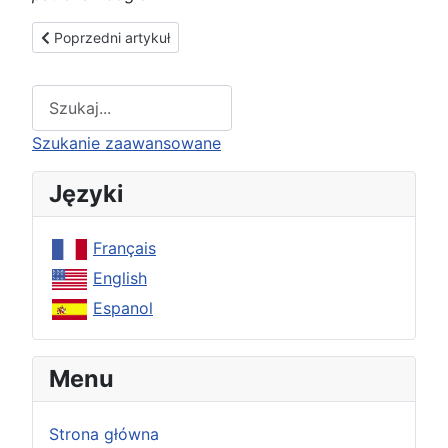
Poprzedni artykuł: ”Kościół nigdy księdzu arcybiskupowi nie z
Poprzedni artykuł
Type 2 or more characters for results.
Szukanie zaawansowane
Języki
Français
English
Espanol
Menu
Strona główna