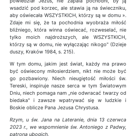
powiedział Jezus, nie zapala pochodni, by ją
wsadzić pod korzec, ale stawia ją na świeczniku,
aby oświecała WSZYSTKICH, którzy są w domu ».
Zdaje mi się, że ta pochodnia wyobraża miłość
bliźniego, która winna oświecać, rozweselać, nie
tylko moich najdroższych, ale WSZYSTKICH,
którzy są w domu, nie wyłączając nikogo" (Dzieje
duszy, Kraków 1984, s. 215).
W tym domu, jakim jest świat, każdy ma prawo
być oświecony miłosierdziem, nikt nie może być
go pozbawiony. Niech nieugiętość miłości św.
Tereski, inspiruje nasze serca w tym Światowym
Dniu, niech pomaga nam „nie odwracać twarzy od
biedaka" i zawsze wpatrywać się w ludzkie i
Boskie oblicze Pana Jezusa Chrystusa.
Rzym, u św. Jana na Lateranie, dnia 13 czerwca
2023 r., we wspomnienie św. Antoniego z Padwy,
patrona ubogich.