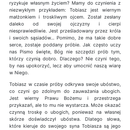
ryzykuje własnym życiem? Mamy do czynienia z
niezwykłym przykładem: Tobiasz jest wiernym
małżonkiem i troskliwym ojcem. Został zesłany
daleko od swojej ojczyzny i cierpi
niesprawiedliwie. Jest prześladowany przez króla
i swoich sąsiadów... Pomimo, że ma takie dobre
serce, zostaje poddany próbie. Jak często uczy
nas Pismo święte, Bóg nie szczędzi prób tym,
którzy czynią dobro. Dlaczego? Nie czyni tego,
by nas upokorzyć, lecz aby umocnić naszą wiarę
w Niego.
Tobiasz w czasie próby odkrywa swoje ubóstwo,
co czyni go zdolnym do zauważania ubogich.
Jest wierny Prawu Bożemu i przestrzega
przykazań, ale to mu nie wystarcza. Może okazać
czynną troskę o ubogich, ponieważ na własnej
skórze doświadczył ubóstwa. Dlatego słowa,
które kieruje do swojego syna Tobiasza są jego