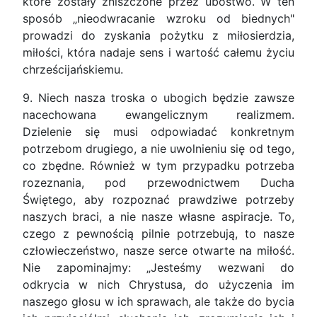
które zostały zniszczone przez ubóstwo. W ten
sposób „nieodwracanie wzroku od biednych"
prowadzi do zyskania pożytku z miłosierdzia,
miłości, która nadaje sens i wartość całemu życiu
chrześcijańskiemu.
9. Niech nasza troska o ubogich będzie zawsze
nacechowana ewangelicznym realizmem.
Dzielenie się musi odpowiadać konkretnym
potrzebom drugiego, a nie uwolnieniu się od tego,
co zbędne. Również w tym przypadku potrzeba
rozeznania, pod przewodnictwem Ducha
Świętego, aby rozpoznać prawdziwe potrzeby
naszych braci, a nie nasze własne aspiracje. To,
czego z pewnością pilnie potrzebują, to nasze
człowieczeństwo, nasze serce otwarte na miłość.
Nie zapominajmy: „Jesteśmy wezwani do
odkrycia w nich Chrystusa, do użyczenia im
naszego głosu w ich sprawach, ale także do bycia