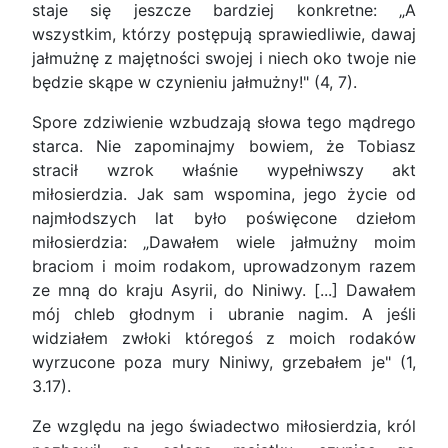
staje się jeszcze bardziej konkretne: „A
wszystkim, którzy postępują sprawiedliwie, dawaj
jałmużnę z majętności swojej i niech oko twoje nie
będzie skąpe w czynieniu jałmużny!" (4, 7).
Spore zdziwienie wzbudzają słowa tego mądrego
starca. Nie zapominajmy bowiem, że Tobiasz
stracił wzrok właśnie wypełniwszy akt
miłosierdzia. Jak sam wspomina, jego życie od
najmłodszych lat było poświęcone dziełom
miłosierdzia: „Dawałem wiele jałmużny moim
braciom i moim rodakom, uprowadzonym razem
ze mną do kraju Asyrii, do Niniwy. [...] Dawałem
mój chleb głodnym i ubranie nagim. A jeśli
widziałem zwłoki któregoś z moich rodaków
wyrzucone poza mury Niniwy, grzebałem je" (1,
3.17).
Ze względu na jego świadectwo miłosierdzia, król