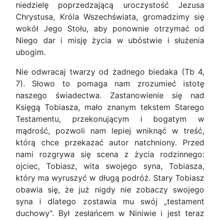
niedzielę poprzedzającą uroczystość Jezusa
Chrystusa, Króla Wszechświata, gromadzimy się
wokół Jego Stołu, aby ponownie otrzymać od
Niego dar i misję życia w ubóstwie i służenia
ubogim.
Nie odwracaj twarzy od żadnego biedaka (Tb 4,
7). Słowo to pomaga nam zrozumieć istotę
naszego świadectwa. Zastanowienie się nad
Księgą Tobiasza, mało znanym tekstem Starego
Testamentu, przekonującym i bogatym w
mądrość, pozwoli nam lepiej wniknąć w treść,
którą chce przekazać autor natchniony. Przed
nami rozgrywa się scena z życia rodzinnego:
ojciec, Tobiasz, wita swojego syna, Tobiasza,
który ma wyruszyć w długą podróż. Stary Tobiasz
obawia się, że już nigdy nie zobaczy swojego
syna i dlatego zostawia mu swój „testament
duchowy". Był zesłańcem w Niniwie i jest teraz