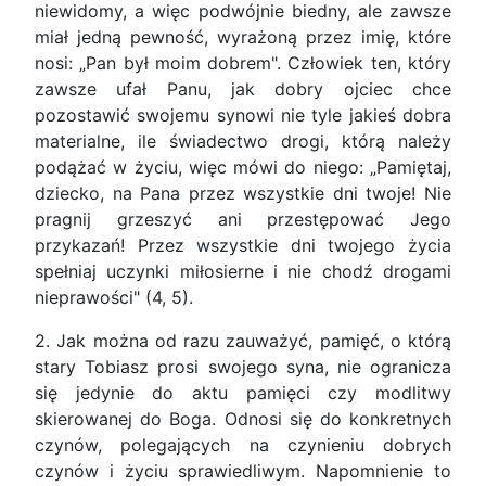
niewidomy, a więc podwójnie biedny, ale zawsze
miał jedną pewność, wyrażoną przez imię, które
nosi: „Pan był moim dobrem". Człowiek ten, który
zawsze ufał Panu, jak dobry ojciec chce
pozostawić swojemu synowi nie tyle jakieś dobra
materialne, ile świadectwo drogi, którą należy
podążać w życiu, więc mówi do niego: „Pamiętaj,
dziecko, na Pana przez wszystkie dni twoje! Nie
pragnij grzeszyć ani przestępować Jego
przykazań! Przez wszystkie dni twojego życia
spełniaj uczynki miłosierne i nie chodź drogami
nieprawości" (4, 5).
2. Jak można od razu zauważyć, pamięć, o którą
stary Tobiasz prosi swojego syna, nie ogranicza
się jedynie do aktu pamięci czy modlitwy
skierowanej do Boga. Odnosi się do konkretnych
czynów, polegających na czynieniu dobrych
czynów i życiu sprawiedliwym. Napomnienie to