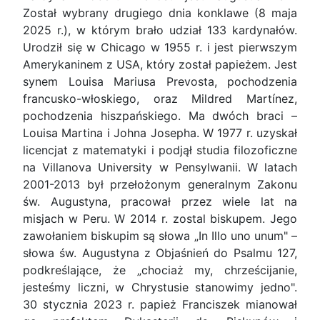
Został wybrany drugiego dnia konklawe (8 maja
2025 r.), w którym brało udział 133 kardynałów.
Urodził się w Chicago w 1955 r. i jest pierwszym
Amerykaninem z USA, który został papieżem. Jest
synem Louisa Mariusa Prevosta, pochodzenia
francusko-włoskiego, oraz Mildred Martínez,
pochodzenia hiszpańskiego. Ma dwóch braci –
Louisa Martina i Johna Josepha. W 1977 r. uzyskał
licencjat z matematyki i podjął studia filozoficzne
na Villanova University w Pensylwanii. W latach
2001-2013 był przełożonym generalnym Zakonu
św. Augustyna, pracował przez wiele lat na
misjach w Peru. W 2014 r. zostal biskupem. Jego
zawołaniem biskupim są słowa „In Illo uno unum" –
słowa św. Augustyna z Objaśnień do Psalmu 127,
podkreślające, że „chociaż my, chrześcijanie,
jesteśmy liczni, w Chrystusie stanowimy jedno".
30 stycznia 2023 r. papież Franciszek mianował