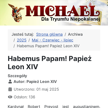
Jesteś tutaj:
Strona główna
Archiwa
2025
Maj - Czerwiec - lipiec
Habemus Papam! Papież Leon XIV
Habemus Papam! Papież
Leon XIV
Szczegóły
Autor:
Papież Leon XIV
Utworzono: 01 maj 2025
Odsłon: 136
Kardynał Robert Prevost jest augustianinem.