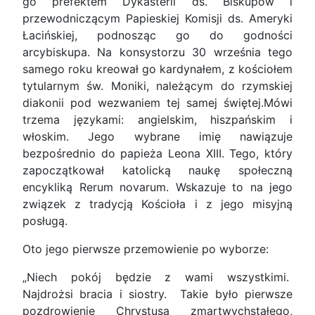
go prefektem Dykasterii ds. Biskupów i
przewodniczącym Papieskiej Komisji ds. Ameryki
Łacińskiej, podnosząc go do godności
arcybiskupa. Na konsystorzu 30 września tego
samego roku kreował go kardynałem, z kościołem
tytularnym św. Moniki, należącym do rzymskiej
diakonii pod wezwaniem tej samej świętej.Mówi
trzema językami: angielskim, hiszpańskim i
włoskim. Jego wybrane imię nawiązuje
bezpośrednio do papieża Leona XIII. Tego, który
zapoczątkował katolicką naukę społeczną
encykliką Rerum novarum. Wskazuje to na jego
związek z tradycją Kościoła i z jego misyjną
posługą.
Oto jego pierwsze przemowienie po wyborze:
„Niech pokój będzie z wami wszystkimi.
Najdrożsi bracia i siostry. Takie było pierwsze
pozdrowienie Chrystusa zmartwychstałego,