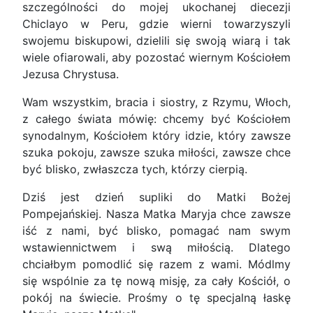
szczególności do mojej ukochanej diecezji
Chiclayo w Peru, gdzie wierni towarzyszyli
swojemu biskupowi, dzielili się swoją wiarą i tak
wiele ofiarowali, aby pozostać wiernym Kościołem
Jezusa Chrystusa.
Wam wszystkim, bracia i siostry, z Rzymu, Włoch,
z całego świata mówię: chcemy być Kościołem
synodalnym, Kościołem który idzie, który zawsze
szuka pokoju, zawsze szuka miłości, zawsze chce
być blisko, zwłaszcza tych, którzy cierpią.
Dziś jest dzień supliki do Matki Bożej
Pompejańskiej. Nasza Matka Maryja chce zawsze
iść z nami, być blisko, pomagać nam swym
wstawiennictwem i swą miłością. Dlatego
chciałbym pomodlić się razem z wami. Módlmy
się wspólnie za tę nową misję, za cały Kościół, o
pokój na świecie. Prośmy o tę specjalną łaskę