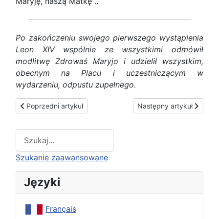
Maryję, naszą Matkę"..
Po zakończeniu swojego pierwszego wystąpienia
Leon XIV wspólnie ze wszystkimi odmówił
modlitwę Zdrowaś Maryjo i udzielił wszystkim,
obecnym na Placu i uczestniczącym w
wydarzeniu, odpustu zupełnego.
Poprzedni artykuł: Nadzieja
Następny artykuł: Święt
Poprzedni artykuł
Następny artykuł
Type 2 or more characters for results.
Szukanie zaawansowane
Języki
Français