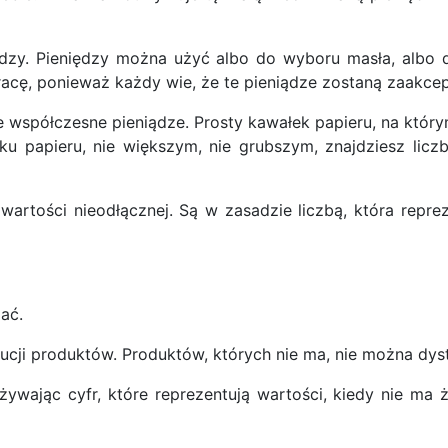
iędzy. Pieniędzy można użyć albo do wyboru masła, alb
racę, ponieważ każdy wie, że te pieniądze zostaną zaakc
ie współczesne pieniądze. Prosty kawałek papieru, na któ
ałku papieru, nie większym, nie grubszym, znajdziesz li
wartości nieodłącznej. Są w zasadzie liczbą, która repr
mać.
bucji produktów. Produktów, których nie ma, nie można dy
żywając cyfr, które reprezentują wartości, kiedy nie m