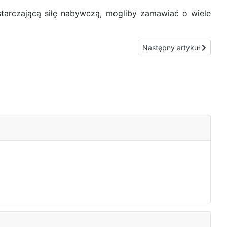
starczającą siłę nabywczą, mogliby zamawiać o wiele
Następny artykuł: Dlacze
Następny artykuł