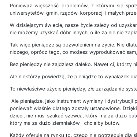
Ponieważ większość problemów, z którymi się spoty
uniwersytetów, gmin, rządów, korporacji i małych prze
W dzisiejszym świecie, nasze życie zależy od uzyskan
nie możemy uzyskać dóbr innych, o ile za nie nie zapł
Tak więc pieniądze są pozwoleniem na życie. Nie dlate
niczego, oprócz tego, co możesz wyprodukować sam, za
Bez pieniędzy nie zajdziesz daleko. Nawet ci, którzy 
Ale niektórzy powiedzą, że pieniądze to wynalazek dia
To niewłaściwe użycie pieniędzy, złe zarządzanie sys
Ale pieniądze, jako instrument wymiany i dystrybucji
ponieważ właśnie dlatego zostały ustanowione. Dzięki 
dzieci, nie musi szukać szewca, który ma za dużo bu
który ma za dużo ziemniaków i chciałby butów.
Każdy oferuje na rynku to, czego nie potrzebuje dla 