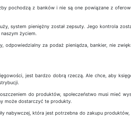
iczby pochodzą z banków i nie są one powiązane z oferowa
ży, system pieniężny został zepsuty. Jego kontrola zos
ad naszym życiem.
y, odpowiedzialny za podaż pieniądza, bankier, nie zwię
sięgowości, jest bardzo dobrą rzeczą. Ale chce, aby księ
trybucji.
ą roszczeniem do produktów, społeczeństwo musi mieć wys
jny może dostarczyć te produkty.
iły nabywczej, która jest potrzebna do zakupu produktó