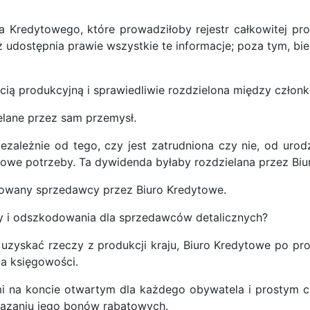
a Kredytowego, które prowadziłoby rejestr całkowitej pro
uż udostępnia prawie wszystkie te informacje; poza tym, b
ią produkcyjną i sprawiedliwie rozdzielona między człon
ielane przez sam przemysł.
zależnie od tego, czy jest zatrudniona czy nie, od urod
owe potrzeby. Ta dywidenda byłaby rozdzielana przez Biu
nsowany sprzedawcy przez Biuro Kredytowe.
y i odszkodowania dla sprzedawców detalicznych?
zyskać rzeczy z produkcji kraju, Biuro Kredytowe po pros
a księgowości.
i na koncie otwartym dla każdego obywatela i prostym c
kazaniu jego bonów rabatowych.