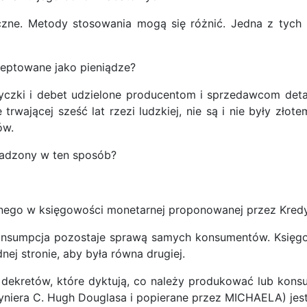
zne. Metody stosowania mogą się różnić. Jedna z tych
ceptowane jako pieniądze?
yczki i debet udzielone producentom i sprzedawcom detal
trwającej sześć lat rzezi ludzkiej, nie są i nie były zło
ów.
wadzony w ten sposób?
alnego w księgowości monetarnej proponowanej przez Kred
nsumpcja pozostaje sprawą samych konsumentów. Księgow
j stronie, aby była równa drugiej.
i dekretów, które dyktują, co należy produkować lub kon
żyniera C. Hugh Douglasa i popierane przez MICHAELA) j