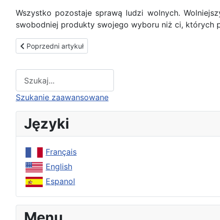
Wszystko pozostaje sprawą ludzi wolnych. Wolniejsz
swobodniej produkty swojego wyboru niż ci, których po
Poprzedni artykuł: Twierdzenie, że brakuje nam pieniędzy jes
Poprzedni artykuł
Type 2 or more characters for results.
Szukanie zaawansowane
Języki
Français
English
Espanol
Menu