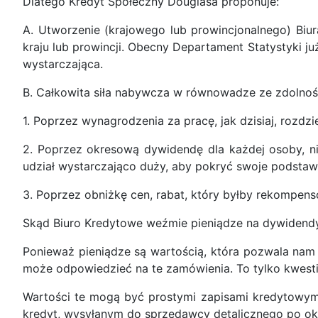
Dlatego Kredyt Społeczny Douglasa proponuje:
A. Utworzenie (krajowego lub prowincjonalnego) Biur
kraju lub prowincji. Obecny Departament Statystyki j
wystarczająca.
B. Całkowita siła nabywcza w równowadze ze zdolnośc
1. Poprzez wynagrodzenia za pracę, jak dzisiaj, rozdz
2. Poprzez okresową dywidendę dla każdej osoby, nie
udział wystarczająco duży, aby pokryć swoje podstaw
3. Poprzez obniżkę cen, rabat, który byłby rekompe
Skąd Biuro Kredytowe weźmie pieniądze na dywidend
Ponieważ pieniądze są wartością, która pozwala nam u
może odpowiedzieć na te zamówienia. To tylko kwesti
Wartości te mogą być prostymi zapisami kredytowym
kredyt, wysyłanym do sprzedawcy detalicznego po o