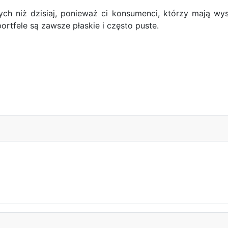
ych niż dzisiaj, ponieważ ci konsumenci, którzy mają wy
rtfele są zawsze płaskie i często puste.
t jak…