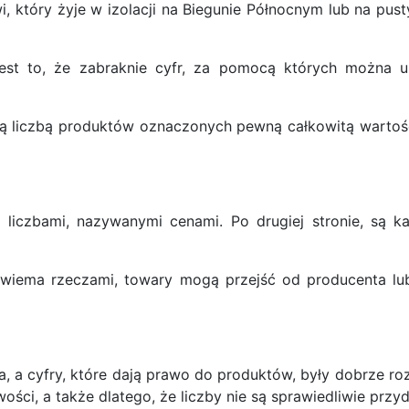
, który żyje w izolacji na Biegunie Północnym lub na pusty
e jest to, że zabraknie cyfr, za pomocą których można
 liczbą produktów oznaczonych pewną całkowitą wartością
 liczbami, nazywanymi cenami. Po drugiej stronie, są k
wiema rzeczami, towary mogą przejść od producenta lub
 cyfry, które dają prawo do produktów, były dobrze rozdz
ości, a także dlatego, że liczby nie są sprawiedliwie przy