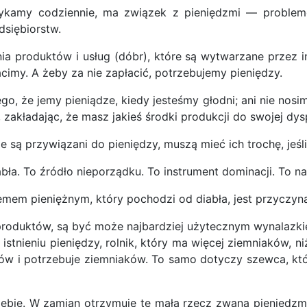
kamy codziennie, ma związek z pieniędzmi — problemów
dsiębiorstw.
ia produktów i usług (dóbr), które są wytwarzane przez i
acimy. A żeby za nie zapłacić, potrzebujemy pieniędzy.
go, że jemy pieniądze, kiedy jesteśmy głodni; ani nie nosim
kładając, że masz jakieś środki produkcji do swojej dysp
nie są przywiązani do pieniędzy, muszą mieć ich trochę, je
bła. To źródło nieporządku. To instrument dominacji. To na
temem pieniężnym, który pochodzi od diabła, jest przyczyn
 produktów, są być może najbardziej użytecznym wynalazki
istnieniu pieniędzy, rolnik, który ma więcej ziemniaków, ni
tów i potrzebuje ziemniaków. To samo dotyczy szewca, któ
siebie. W zamian otrzymuje tę małą rzecz zwaną pieniędzmi