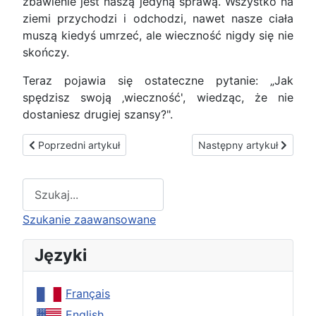
zbawienie jest naszą jedyną sprawą. Wszystko na
ziemi przychodzi i odchodzi, nawet nasze ciała
muszą kiedyś umrzeć, ale wieczność nigdy się nie
skończy.
Teraz pojawia się ostateczne pytanie: „Jak
spędzisz swoją ‚wieczność', wiedząc, że nie
dostaniesz drugiej szansy?".
Poprzedni artykuł: Kampania MICHAELA na rzecz dochodu dl
Następny artykuł: Pierws
Poprzedni artykuł
Następny artykuł
Type 2 or more characters for results.
Szukanie zaawansowane
Języki
Français
English