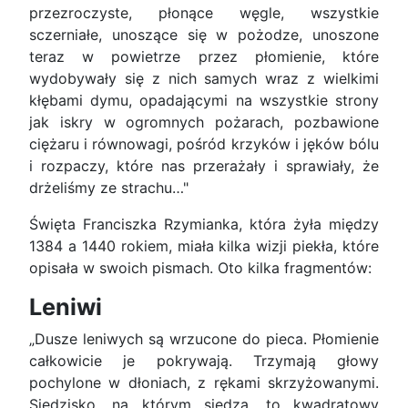
przezroczyste, płonące węgle, wszystkie
sczerniałe, unoszące się w pożodze, unoszone
teraz w powietrze przez płomienie, które
wydobywały się z nich samych wraz z wielkimi
kłębami dymu, opadającymi na wszystkie strony
jak iskry w ogromnych pożarach, pozbawione
ciężaru i równowagi, pośród krzyków i jęków bólu
i rozpaczy, które nas przerażały i sprawiały, że
drżeliśmy ze strachu…"
Święta Franciszka Rzymianka, która żyła między
1384 a 1440 rokiem, miała kilka wizji piekła, które
opisała w swoich pismach. Oto kilka fragmentów:
Leniwi
„Dusze leniwych są wrzucone do pieca. Płomienie
całkowicie je pokrywają. Trzymają głowy
pochylone w dłoniach, z rękami skrzyżowanymi.
Siedzisko, na którym siedzą, to kwadratowy