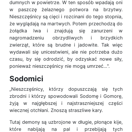
dumnych w powietrze. W ten sposób wpadają oni
w paszczę żelaznego potwora na brzytwy.
Nieszczęśnicy są cięci i rozcinani do tego stopnia,
że wyglądają na martwych. Potem przechodzą do
żołądka lwa i znajdują się zanurzeni w
nagromadzeniu obrzydliwych i brzydkich
zwierząt, które są brudne i jadowite. Tak więc
wydawali się unicestwieni, ale nie potrzeba dużo
czasu, by się odrodzić, by odzyskać nowe siły,
ponieważ nieszczęśnicy nie mogą umrzeć…".
Sodomici
„Nieszczęśnicy, którzy dopuszczają się tych
zbrodni i którzy spowodowali Sodomę i Gomorę,
żyją w najgłębszej i najstraszniejszej części
wiecznej otchłani. Znoszą straszliwe kary.
Tutaj demony są uzbrojone w długie, płonące kije,
które nabijają na pal i przebijają tych