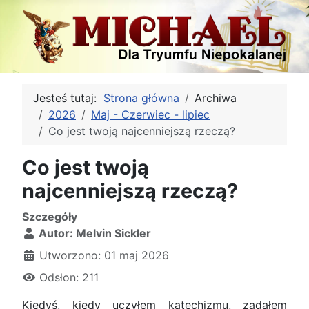
Jesteś tutaj:
Strona główna
Archiwa
2026
Maj - Czerwiec - lipiec
Co jest twoją najcenniejszą rzeczą?
Co jest twoją
najcenniejszą rzeczą?
Szczegóły
Autor:
Melvin Sickler
Utworzono: 01 maj 2026
Odsłon: 211
Kiedyś, kiedy uczyłem katechizmu, zadałem