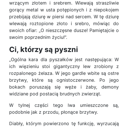
wrzącym złotem i srebrem. Wlewają straszliwie
gorący metal w usta potępionych i z niepokojem
przebijają dziurę w piersi nad sercem. W tę dziurę
wlewają roztopione złoto i srebro, mówiąc do
swoich ofiar: „O nieszczęsne dusze! Pamiętajcie o
swoim poprzednim życiu!".
Ci, którzy są pyszni
„Ogólna kara dla pyszałków jest następująca: W
ich więzieniu stoi gigantyczny lew zrobiony z
rozpalonego żelaza. W jego gardle wbite są ostre
brzytwy, które są ognistoczerwone. Po jego
bokach poruszają się węże i żaby, demony
widziane pod postacią brudnych zwierząt.
W tylnej części tego lwa umieszczone są,
podobnie jak z przodu, płonące brzytwy.
Diabły, którym powierzono tę funkcję, wyrzucają