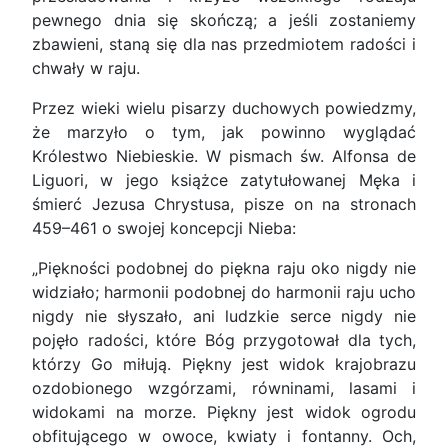
pewnego dnia się skończą; a jeśli zostaniemy
zbawieni, staną się dla nas przedmiotem radości i
chwały w raju.
Przez wieki wielu pisarzy duchowych powiedzmy,
że marzyło o tym, jak powinno wyglądać
Królestwo Niebieskie. W pismach św. Alfonsa de
Liguori, w jego książce zatytułowanej Męka i
śmierć Jezusa Chrystusa, pisze on na stronach
459–461 o swojej koncepcji Nieba:
„Piękności podobnej do piękna raju oko nigdy nie
widziało; harmonii podobnej do harmonii raju ucho
nigdy nie słyszało, ani ludzkie serce nigdy nie
pojęło radości, które Bóg przygotował dla tych,
którzy Go miłują. Piękny jest widok krajobrazu
ozdobionego wzgórzami, równinami, lasami i
widokami na morze. Piękny jest widok ogrodu
obfitującego w owoce, kwiaty i fontanny. Och,