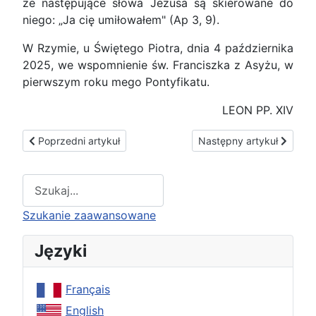
że następujące słowa Jezusa są skierowane do
niego: „Ja cię umiłowałem" (Ap 3, 9).
W Rzymie, u Świętego Piotra, dnia 4 października
2025, we wspomnienie św. Franciszka z Asyżu, w
pierwszym roku mego Pontyfikatu.
LEON PP. XIV
Poprzedni artykuł: Zmartwychwstanie
Następny artykuł: Potęg
Poprzedni artykuł
Następny artykuł
Type 2 or more characters for results.
Szukanie zaawansowane
Języki
Français
English