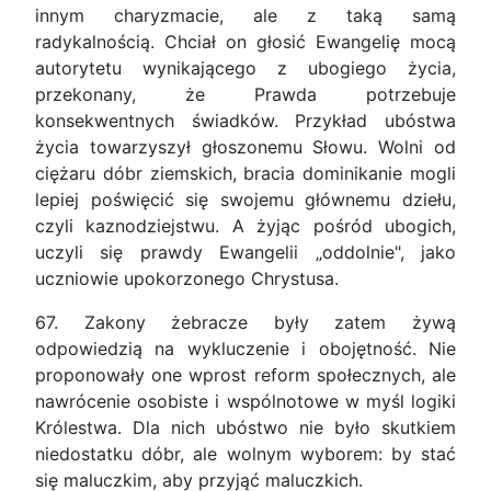
innym charyzmacie, ale z taką samą
radykalnością. Chciał on głosić Ewangelię mocą
autorytetu wynikającego z ubogiego życia,
przekonany, że Prawda potrzebuje
konsekwentnych świadków. Przykład ubóstwa
życia towarzyszył głoszonemu Słowu. Wolni od
ciężaru dóbr ziemskich, bracia dominikanie mogli
lepiej poświęcić się swojemu głównemu dziełu,
czyli kaznodziejstwu. A żyjąc pośród ubogich,
uczyli się prawdy Ewangelii „oddolnie", jako
uczniowie upokorzonego Chrystusa.
67. Zakony żebracze były zatem żywą
odpowiedzią na wykluczenie i obojętność. Nie
proponowały one wprost reform społecznych, ale
nawrócenie osobiste i wspólnotowe w myśl logiki
Królestwa. Dla nich ubóstwo nie było skutkiem
niedostatku dóbr, ale wolnym wyborem: by stać
się maluczkim, aby przyjąć maluczkich.