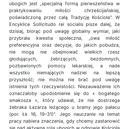
ubogich jest „specjalną formą pierwszeństwa w
praktykowaniu miłości chrześcijańskiej,
poświadczoną przez całą Tradycję Kościoła". W
Encyklice Sollicitudo rei socialis pisze dalej, że
dzisiaj, biorąc pod uwagę globalny wymiar, jaki
przybrała kwestia społeczna, „owa miłość
preferencyjna oraz decyzje, do jakich pobudza,
nie mogą nie obejmować wielkich rzesz
głodujących, żebrzących, bezdomnych,
pozbawionych pomocy lekarskiej, a nade
wszystko niemających nadziei na lepszą
przyszłość; nie można nie brać pod uwagę
istnienia tych rzeczywistości. Niezauważenie ich
oznaczałoby upodobnienie się do « bogatego
smakosza », który udawał, że nie dostrzega
żebraka Łazarza leżącego u bramy jego pałacu
(por. Łk 16, 19–31)". Jego nauczanie na temat
pracy nabiera znaczenia, gdy chcemy zastanowić
się nad aktywną rolą ubogich w odnowie Kościoła