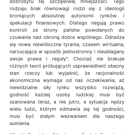
dobrobytu tej szczęśliwej mniejszości. Tego
rodzaju brak równowagi rodzi się z ideologii
broniących absolutnej autonomii rynków i
spekulacji finansowych. Dlatego negują prawo
kontroli ze strony państw powołanych do
czuwania nad obroną dobra wspólnego. Odradza
się nowa niewidoczna tyrania, czasem wirtualna,
narzucająca w sposób jednostronny i nieubłagany
swoje prawa i reguły". Chociaż nie brakuje
różnych teorii próbujących usprawiedliwić obecny
stan rzeczy lub wyjaśnić, że racjonalność
ekonomiczna wymaga od nas oczekiwania, aż
niewidzialne siły rynku wszystko rozwiążą,
godność każdej osoby ludzkiej musi być
szanowana teraz, a nie jutro, a sytuacja nędzy
wielu ludzi, którym odmawia się tej godności,
musi być stałym wezwaniem dla naszego
sumienia.