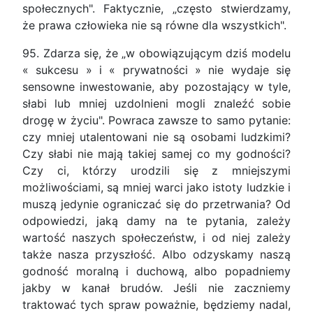
społecznych". Faktycznie, „często stwierdzamy,
że prawa człowieka nie są równe dla wszystkich".
95. Zdarza się, że „w obowiązującym dziś modelu
« sukcesu » i « prywatności » nie wydaje się
sensowne inwestowanie, aby pozostający w tyle,
słabi lub mniej uzdolnieni mogli znaleźć sobie
drogę w życiu". Powraca zawsze to samo pytanie:
czy mniej utalentowani nie są osobami ludzkimi?
Czy słabi nie mają takiej samej co my godności?
Czy ci, którzy urodzili się z mniejszymi
możliwościami, są mniej warci jako istoty ludzkie i
muszą jedynie ograniczać się do przetrwania? Od
odpowiedzi, jaką damy na te pytania, zależy
wartość naszych społeczeństw, i od niej zależy
także nasza przyszłość. Albo odzyskamy naszą
godność moralną i duchową, albo popadniemy
jakby w kanał brudów. Jeśli nie zaczniemy
traktować tych spraw poważnie, będziemy nadal,