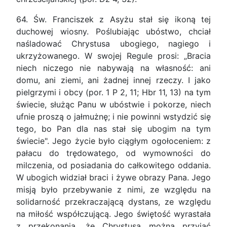
64. Św. Franciszek z Asyżu stał się ikoną tej
duchowej wiosny. Poślubiając ubóstwo, chciał
naśladować Chrystusa ubogiego, nagiego i
ukrzyżowanego. W swojej Regule prosi: „Bracia
niech niczego nie nabywają na własność: ani
domu, ani ziemi, ani żadnej innej rzeczy. I jako
pielgrzymi i obcy (por. 1 P 2, 11; Hbr 11, 13) na tym
świecie, służąc Panu w ubóstwie i pokorze, niech
ufnie proszą o jałmużnę; i nie powinni wstydzić się
tego, bo Pan dla nas stał się ubogim na tym
świecie". Jego życie było ciągłym ogołoceniem: z
pałacu do trędowatego, od wymowności do
milczenia, od posiadania do całkowitego oddania.
W ubogich widział braci i żywe obrazy Pana. Jego
misją było przebywanie z nimi, ze względu na
solidarność przekraczającą dystans, ze względu
na miłość współczującą. Jego świętość wyrastała
z przekonania, że Chrystusa można przyjąć