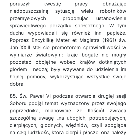
poruszył kwestię pracy, obnażając
niedopuszczalną sytuację wielu robotników
przemysłowych i proponując ustanowienie
sprawiedliwego porządku społecznego. W tym
duchu wypowiadali się również inni papieże.
Poprzez Encyklikę Mater et Magistra (1961) św.
Jan XXIII stał się promotorem sprawiedliwości w
wymiarze światowym: kraje bogate nie mogły
pozostać obojętne wobec krajów dotkniętych
głodem i nędzą; były wzywane do udzielenia im
hojnej pomocy, wykorzystując wszystkie swoje
dobra.
85. Św. Paweł VI podczas otwarcia drugiej sesji
Soboru podjął temat wyznaczony przez swojego
poprzednika, mianowicie że Kościół zwraca
szczególną uwagę „na ubogich, potrzebujących,
cierpiących, głodnych, więźniów, czyli spogląda
na całą ludzkość, która cierpi i płacze: ona należy