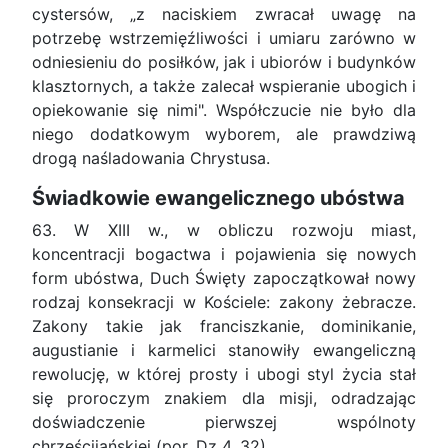
cystersów, „z naciskiem zwracał uwagę na
potrzebę wstrzemięźliwości i umiaru zarówno w
odniesieniu do posiłków, jak i ubiorów i budynków
klasztornych, a także zalecał wspieranie ubogich i
opiekowanie się nimi". Współczucie nie było dla
niego dodatkowym wyborem, ale prawdziwą
drogą naśladowania Chrystusa.
Świadkowie ewangelicznego ubóstwa
63. W XIII w., w obliczu rozwoju miast,
koncentracji bogactwa i pojawienia się nowych
form ubóstwa, Duch Święty zapoczątkował nowy
rodzaj konsekracji w Kościele: zakony żebracze.
Zakony takie jak franciszkanie, dominikanie,
augustianie i karmelici stanowiły ewangeliczną
rewolucję, w której prosty i ubogi styl życia stał
się proroczym znakiem dla misji, odradzając
doświadczenie pierwszej wspólnoty
chrześcijańskiej (por. Dz 4, 32).