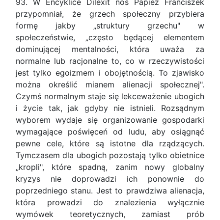
93. W Encyklice Dilexit nos Papież Franciszek
przypomniał, że grzech społeczny przybiera
formę jakby „struktury grzechu" w
społeczeństwie, „często będącej elementem
dominującej mentalności, która uważa za
normalne lub racjonalne to, co w rzeczywistości
jest tylko egoizmem i obojętnością. To zjawisko
można określić mianem alienacji społecznej".
Czymś normalnym staje się lekceważenie ubogich
i życie tak, jak gdyby nie istnieli. Rozsądnym
wyborem wydaje się organizowanie gospodarki
wymagające poświęceń od ludu, aby osiągnąć
pewne cele, które są istotne dla rządzących.
Tymczasem dla ubogich pozostają tylko obietnice
„kropli", które spadną, zanim nowy globalny
kryzys nie doprowadzi ich ponownie do
poprzedniego stanu. Jest to prawdziwa alienacja,
która prowadzi do znalezienia wyłącznie
wymówek teoretycznych, zamiast prób