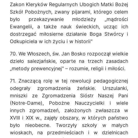
Zakon Kleryków Regularnych Ubogich Matki Bożej
Szkół Pobożnych, zwany pijarami, którego celem
było przekazywanie młodzieży „mądrości
Ewangelii, a także nauk świeckich, ucząc ich
dostrzegać miłosierne działanie Boga Stwórcy i
Odkupiciela w ich życiu i w historii"
70. We Włoszech, św. Jan Bosko rozpoczął wielkie
dzieło salezjańskie, oparte na trzech zasadach
„metody prewencyjnej" – rozumie, religii i miłości.
71. Znaczącą rolę w tej rewolucji pedagogicznej
odegrały zgromadzenia żeńskie. Urszulanki,
mniszki ze Zgromadzenia Sióstr Naszej Pani
(Notre-Dame), Pobożne Nauczycielki i wiele
innych zgromadzeń, założonych zwłaszcza w
XVIII i XIX w., zajęły obszary, w których państwo
było nieobecne. Tworzyły szkoły w małych
wioskach, na przedmieściach i w dzielnicach