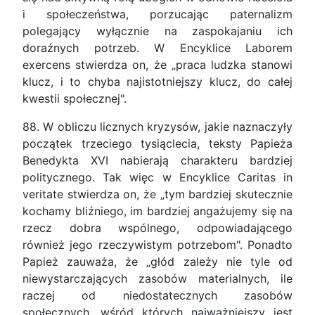
i społeczeństwa, porzucając paternalizm
polegający wyłącznie na zaspokajaniu ich
doraźnych potrzeb. W Encyklice Laborem
exercens stwierdza on, że „praca ludzka stanowi
klucz, i to chyba najistotniejszy klucz, do całej
kwestii społecznej".
88. W obliczu licznych kryzysów, jakie naznaczyły
początek trzeciego tysiąclecia, teksty Papieża
Benedykta XVI nabierają charakteru bardziej
politycznego. Tak więc w Encyklice Caritas in
veritate stwierdza on, że „tym bardziej skutecznie
kochamy bliźniego, im bardziej angażujemy się na
rzecz dobra wspólnego, odpowiadającego
również jego rzeczywistym potrzebom". Ponadto
Papież zauważa, że „głód zależy nie tyle od
niewystarczających zasobów materialnych, ile
raczej od niedostatecznych zasobów
społecznych, wśród których najważniejszy jest