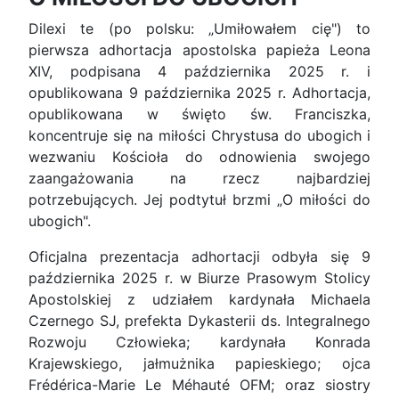
Dilexi te (po polsku: „Umiłowałem cię") to
pierwsza adhortacja apostolska papieża Leona
XIV, podpisana 4 października 2025 r. i
opublikowana 9 października 2025 r. Adhortacja,
opublikowana w święto św. Franciszka,
koncentruje się na miłości Chrystusa do ubogich i
wezwaniu Kościoła do odnowienia swojego
zaangażowania na rzecz najbardziej
potrzebujących. Jej podtytuł brzmi „O miłości do
ubogich".
Oficjalna prezentacja adhortacji odbyła się 9
października 2025 r. w Biurze Prasowym Stolicy
Apostolskiej z udziałem kardynała Michaela
Czernego SJ, prefekta Dykasterii ds. Integralnego
Rozwoju Człowieka; kardynała Konrada
Krajewskiego, jałmużnika papieskiego; ojca
Frédérica-Marie Le Méhauté OFM; oraz siostry