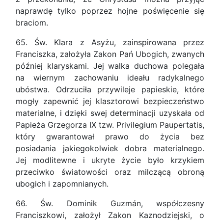
naprawdę tylko poprzez hojne poświęcenie się
braciom.
65. Św. Klara z Asyżu, zainspirowana przez
Franciszka, założyła Zakon Pań Ubogich, zwanych
później klaryskami. Jej walka duchowa polegała
na wiernym zachowaniu ideału radykalnego
ubóstwa. Odrzuciła przywileje papieskie, które
mogły zapewnić jej klasztorowi bezpieczeństwo
materialne, i dzięki swej determinacji uzyskała od
Papieża Grzegorza IX tzw. Privilegium Paupertatis,
który gwarantował prawo do życia bez
posiadania jakiegokolwiek dobra materialnego.
Jej modlitewne i ukryte życie było krzykiem
przeciwko światowości oraz milczącą obroną
ubogich i zapomnianych.
66. Św. Dominik Guzmán, współczesny
Franciszkowi, założył Zakon Kaznodziejski, o