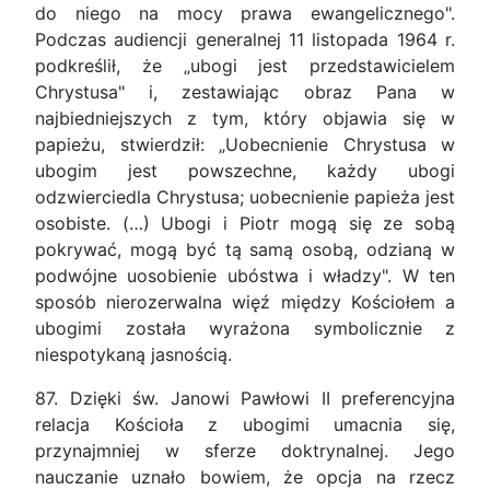
do niego na mocy prawa ewangelicznego".
Podczas audiencji generalnej 11 listopada 1964 r.
podkreślił, że „ubogi jest przedstawicielem
Chrystusa" i, zestawiając obraz Pana w
najbiedniejszych z tym, który objawia się w
papieżu, stwierdził: „Uobecnienie Chrystusa w
ubogim jest powszechne, każdy ubogi
odzwierciedla Chrystusa; uobecnienie papieża jest
osobiste. (…) Ubogi i Piotr mogą się ze sobą
pokrywać, mogą być tą samą osobą, odzianą w
podwójne uosobienie ubóstwa i władzy". W ten
sposób nierozerwalna więź między Kościołem a
ubogimi została wyrażona symbolicznie z
niespotykaną jasnością.
87. Dzięki św. Janowi Pawłowi II preferencyjna
relacja Kościoła z ubogimi umacnia się,
przynajmniej w sferze doktrynalnej. Jego
nauczanie uznało bowiem, że opcja na rzecz