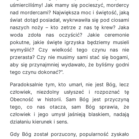
uśmierciliśmy! Jak mamy się pocieszyć, mordercy
nad mordercami? Największa moc i świętość, jaką
świat dotąd posiadał, wykrwawiła się pod ciosami
naszych noży – kto zetrze z nas tę krew? Jaka
woda zdoła nas oczyścić? Jakie ceremonie
pokutne, jakie święte igrzyska będziemy musieli
wymyślić? Czy wielkość tego czynu nas nie
przerasta? Czy nie musimy sami stać się bogami,
aby się przynajmniej wydawało, że byliśmy godni
tego czynu dokonać?".
Paradoksalnie tym, kto umarł, nie jest Bóg, lecz
człowiek, niezdolny usłyszeć i rozpoznać tę
Obecność w historii. Sam Bóg jest przyczyną
tego, co nas otacza, sam Bóg sprawia, że
człowiek i jego umysł jaśnieją blaskiem, nadają
działaniu kierunek i sens.
Gdy Bóg został porzucony, popularność zyskało