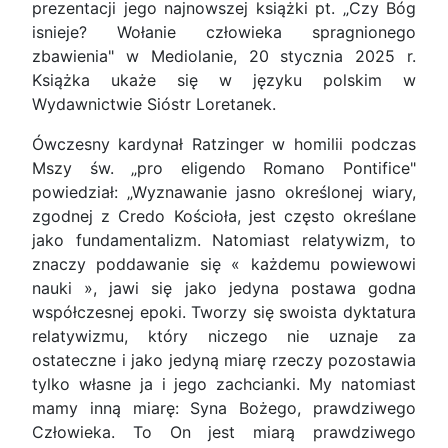
prezentacji jego najnowszej książki pt. „Czy Bóg
isnieje? Wołanie człowieka spragnionego
zbawienia" w Mediolanie, 20 stycznia 2025 r.
Książka ukaże się w języku polskim w
Wydawnictwie Sióstr Loretanek.
Ówczesny kardynał Ratzinger w homilii podczas
Mszy św. „pro eligendo Romano Pontifice"
powiedział: „Wyznawanie jasno określonej wiary,
zgodnej z Credo Kościoła, jest często określane
jako fundamentalizm. Natomiast relatywizm, to
znaczy poddawanie się « każdemu powiewowi
nauki », jawi się jako jedyna postawa godna
współczesnej epoki. Tworzy się swoista dyktatura
relatywizmu, który niczego nie uznaje za
ostateczne i jako jedyną miarę rzeczy pozostawia
tylko własne ja i jego zachcianki. My natomiast
mamy inną miarę: Syna Bożego, prawdziwego
Człowieka. To On jest miarą prawdziwego