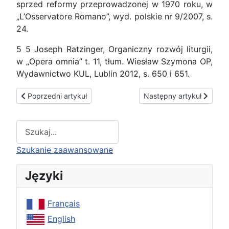
sprzed reformy przeprowadzonej w 1970 roku, w
„L’Osservatore Romano”, wyd. polskie nr 9/2007, s.
24.
5 5 Joseph Ratzinger, Organiczny rozwój liturgii,
w „Opera omnia” t. 11, tłum. Wiesław Szymona OP,
Wydawnictwo KUL, Lublin 2012, s. 650 i 651.
Poprzedni artykuł: Wojna na Ukrainie
Następny artykuł: Wszec
Poprzedni artykuł
Następny artykuł
Type 2 or more characters for results.
Szukanie zaawansowane
Języki
Français
English