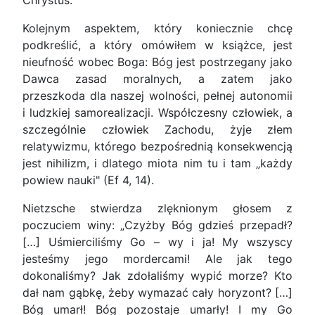
Chrystus.
Kolejnym aspektem, który koniecznie chcę
podkreślić, a który omówiłem w książce, jest
nieufność wobec Boga: Bóg jest postrzegany jako
Dawca zasad moralnych, a zatem jako
przeszkoda dla naszej wolności, pełnej autonomii
i ludzkiej samorealizacji. Współczesny człowiek, a
szczególnie człowiek Zachodu, żyje złem
relatywizmu, którego bezpośrednią konsekwencją
jest nihilizm, i dlatego miota nim tu i tam „każdy
powiew nauki" (Ef 4, 14).
Nietzsche stwierdza zlęknionym głosem z
poczuciem winy: „Czyżby Bóg gdzieś przepadł?
[…] Uśmierciliśmy Go – wy i ja! My wszyscy
jesteśmy jego mordercami! Ale jak tego
dokonaliśmy? Jak zdołaliśmy wypić morze? Kto
dał nam gąbkę, żeby wymazać cały horyzont? […]
Bóg umarł! Bóg pozostaje umarły! I my Go