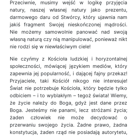
Przeciwnie, musimy wejść w logikę przyjęcia
natury, naszej własnej natury jako prezentu,
darmowego daru od Stwórcy, który ujawnia nam
jakiś fragment Swojej nieskończonej mądrości.
Nie możemy samowolnie panować nad swoją
własną naturą czy nią manipulować, ponieważ nikt
nie rodzi się w niewłaściwym ciele!
Nie czyńmy z Kościoła ludzkiej i horyzontalnej
społeczności, mówiącej językiem mediów, który
zapewnia jej popularność, i dającej fajny przekaz!
Przyjaciele, taki Kościół nikogo nie interesuje!
Świat nie potrzebuje Kościoła, który będzie tylko
odbiciem – i to wyblakłym – tegoż świata! Wiemy,
że życie należy do Boga, gdyż jest dane przez
Boga. Jesteśmy nie panami, lecz stróżami życia;
żaden człowiek nie może decydować o
przerwaniu swojego życia. Żadne prawo, żadna
konstytucja, żaden rząd nie posiadają autorytetu,