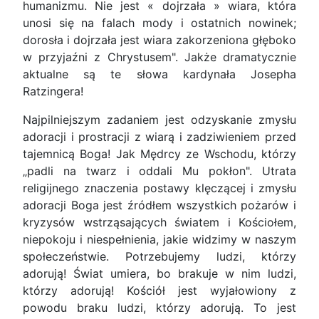
humanizmu. Nie jest « dojrzała » wiara, która
unosi się na falach mody i ostatnich nowinek;
dorosła i dojrzała jest wiara zakorzeniona głęboko
w przyjaźni z Chrystusem". Jakże dramatycznie
aktualne są te słowa kardynała Josepha
Ratzingera!
Najpilniejszym zadaniem jest odzyskanie zmysłu
adoracji i prostracji z wiarą i zadziwieniem przed
tajemnicą Boga! Jak Mędrcy ze Wschodu, którzy
„padli na twarz i oddali Mu pokłon". Utrata
religijnego znaczenia postawy klęczącej i zmysłu
adoracji Boga jest źródłem wszystkich pożarów i
kryzysów wstrząsających światem i Kościołem,
niepokoju i niespełnienia, jakie widzimy w naszym
społeczeństwie. Potrzebujemy ludzi, którzy
adorują! Świat umiera, bo brakuje w nim ludzi,
którzy adorują! Kościół jest wyjałowiony z
powodu braku ludzi, którzy adorują. To jest