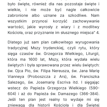
było święte, również dla nas pozostaje święte i
wielkie, i nie może być nagle całkowicie
zabronione albo uznane za szkodliwe. Nam
wszystkim przynosi korzyść zachowywanie
wartości, jakie wyrosły z wiary i z modlitwy
Kościoła, oraz przyznanie im słusznego miejsca" 4.
Dlatego już sam plan całkowitego wyrugowania
tradycyjnej Mszy trydenckiej, czyli rytu, który
sięga czasów św. Grzegorza Wielkiego, Liturgii,
która ma 1600 lat, Mszy, która wydała wielu
świętych i była sprawowana przez wielu świętych:
św. Ojca Pio, św. Filipa Nereusza, św. Jana Marię
Vianneya (Proboszcza z Ars), św. Franciszka
Salezego, św. Josemarię Escriva itd. I sięgając
wstecz do Papieża Grzegorza Wielkiego (590-
604) i aż do Papieża św. Damazego (366-384).
Jeśli ten plan jest realny to wydaje mi się
zniewagą dla historii Kościoła i dla Świętej