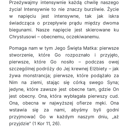
Przeżywajmy intensywnie każdą chwilę naszego
życia! Intensywnie to nie znaczy burzliwie. Życie
w napięciu jest intensywne, tak jak iskra
świadcząca o przepływie prądu między dwoma
biegunami. Nasze napięcie jest skierowane ku
Chrystusowi – obecnemu, oczekiwanemu.
Pomaga nam w tym Jego Święta Matka: pierwsze
stworzenie, które Go rozpoznało i przyjęło,
pierwsze, które Go nosiło – podczas owej
szczególnej podróży do Jej krewnej Elżbiety – jak
żywa monstrancja; pierwsze, które podążało za
Nim na ziemi, stając się córką swego Syna;
jedyne, które zawsze jest obecne tam, gdzie On
jest obecny. Ona, która wybłagała pierwszy cud.
Ona, obecna w najwyższej ofierze męki. Ona
wstawia się za nami, abyśmy byli godni
przyjmować Go w każdym naszym dniu, „aż
przyjdzie" (1 Kor 11, 26).