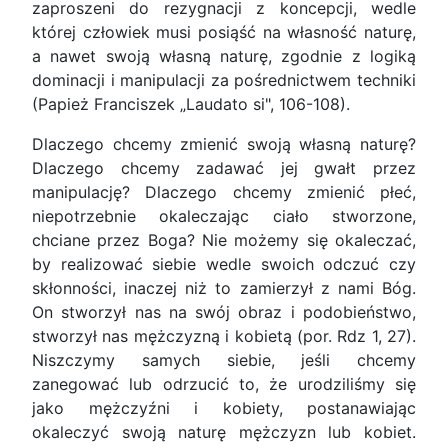
zaproszeni do rezygnacji z koncepcji, wedle
której człowiek musi posiąść na własność naturę,
a nawet swoją własną naturę, zgodnie z logiką
dominacji i manipulacji za pośrednictwem techniki
(Papież Franciszek „Laudato si", 106-108).
Dlaczego chcemy zmienić swoją własną naturę?
Dlaczego chcemy zadawać jej gwałt przez
manipulację? Dlaczego chcemy zmienić płeć,
niepotrzebnie okaleczając ciało stworzone,
chciane przez Boga? Nie możemy się okaleczać,
by realizować siebie wedle swoich odczuć czy
skłonności, inaczej niż to zamierzył z nami Bóg.
On stworzył nas na swój obraz i podobieństwo,
stworzył nas mężczyzną i kobietą (por. Rdz 1, 27).
Niszczymy samych siebie, jeśli chcemy
zanegować lub odrzucić to, że urodziliśmy się
jako mężczyźni i kobiety, postanawiając
okaleczyć swoją naturę mężczyzn lub kobiet.