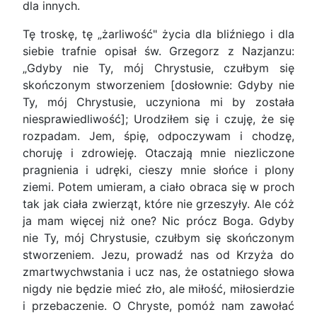
dla innych.
Tę troskę, tę „żarliwość" życia dla bliźniego i dla
siebie trafnie opisał św. Grzegorz z Nazjanzu:
„Gdyby nie Ty, mój Chrystusie, czułbym się
skończonym stworzeniem [dosłownie: Gdyby nie
Ty, mój Chrystusie, uczyniona mi by została
niesprawiedliwość]; Urodziłem się i czuję, że się
rozpadam. Jem, śpię, odpoczywam i chodzę,
choruję i zdrowieję. Otaczają mnie niezliczone
pragnienia i udręki, cieszy mnie słońce i plony
ziemi. Potem umieram, a ciało obraca się w proch
tak jak ciała zwierząt, które nie grzeszyły. Ale cóż
ja mam więcej niż one? Nic prócz Boga. Gdyby
nie Ty, mój Chrystusie, czułbym się skończonym
stworzeniem. Jezu, prowadź nas od Krzyża do
zmartwychwstania i ucz nas, że ostatniego słowa
nigdy nie będzie mieć zło, ale miłość, miłosierdzie
i przebaczenie. O Chryste, pomóż nam zawołać