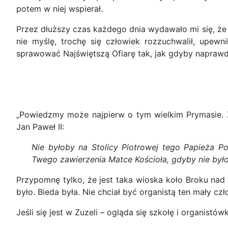
potem w niej wspierał.
Przez dłuższy czas każdego dnia wydawało mi się, że 
nie myślę, trochę się człowiek rozzuchwalił, upew
sprawować Najświętszą Ofiarę tak, jak gdyby naprawdę
„Powiedzmy może najpierw o tym wielkim Prymasie. Zd
Jan Paweł II:
Nie byłoby na Stolicy Piotrowej tego Papieża Pol
Twego zawierzenia Matce Kościoła, gdyby nie było
Przypomnę tylko, że jest taka wioska koło Broku nad 
było. Bieda była. Nie chciał być organistą ten mały cz
Jeśli się jest w Zuzeli – ogląda się szkołę i organistów