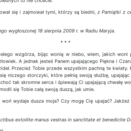
iednych to nie chcecie.
ował się i zajmował tymi, którzy są biedni,
z Pamiątki z ce
go wygłoszonej 18 sierpnia 2009 r. w Radiu Maryja
.
* * *
łego wzgórza, bijąc wonią w niebo, wiem, jakich woni p
łowiek. A jednak jesteś Panem upajającego Piękna i Czaru
eł. Przecież Tobie przede wszystkim pachną te kwiaty. K
 się niczego storczyki, które pełnią swoją służbę, upajaj
e, choć tak skromne serca i śpiewają Ci upajającą chwałę w
modli się Tobie całą swoją duszą, jak umie.
ką woń wydaje dusza moja? Czy mogę Cię upajać? Jakżeż 
octibus extollite manus vestras in sanctitate et benedicite 