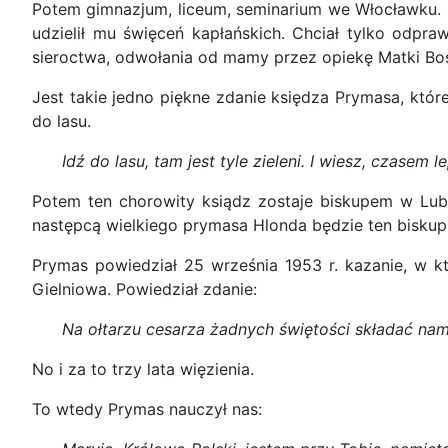
Potem gimnazjum, liceum, seminarium we Włocławku. Nie
udzielił mu święceń kapłańskich. Chciał tylko odpr
sieroctwa, odwołania od mamy przez opiekę Matki Bosk
Jest takie jedno piękne zdanie księdza Prymasa, któr
do lasu.
Idź do lasu, tam jest tyle zieleni. I wiesz, czasem
Potem ten chorowity ksiądz zostaje biskupem w Lubl
następcą wielkiego prymasa Hlonda będzie ten biskup 
Prymas powiedział 25 września 1953 r. kazanie, w 
Gielniowa. Powiedział zdanie:
Na ołtarzu cesarza żadnych świętości składać na
No i za to trzy lata więzienia.
To wtedy Prymas nauczył nas: