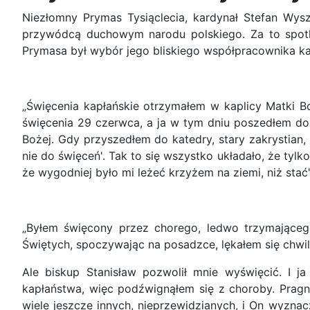
Niezłomny Prymas Tysiąclecia, kardynał Stefan Wyszy
przywódcą duchowym narodu polskiego. Za to spotka
Prymasa był wybór jego bliskiego współpracownika kar
„Święcenia kapłańskie otrzymałem w kaplicy Matki Bo
święcenia 29 czerwca, a ja w tym dniu poszedłem do 
Bożej. Gdy przyszedłem do katedry, stary zakrystian,
nie do święceń'. Tak to się wszystko układało, że tyl
że wygodniej było mi leżeć krzyżem na ziemi, niż stać"
„Byłem święcony przez chorego, ledwo trzymającego 
Świętych, spoczywając na posadzce, lękałem się chwil
Ale biskup Stanisław pozwolił mnie wyświęcić. I j
kapłaństwa, więc podźwignąłem się z choroby. Pragn
wiele jeszcze innych, nieprzewidzianych, i On wyznac