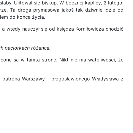
aby. Ulitował się biskup. W bocznej kaplicy, 2 lutego,
órze. Ta droga prymasowa jakoś tak dziwnie idzie od
kiem do końca życia.
 a wtedy nauczył się od księdza Korniłowicza chodzić
ych paciorkach różańca.
cone są w tamtą stronę. Nikt nie ma wątpliwości, że
ść patrona Warszawy – błogosławionego Władysława z