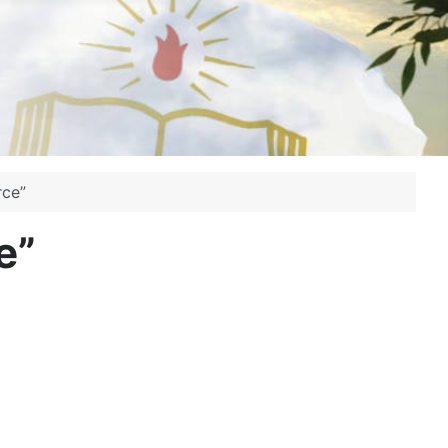
rce”
e”