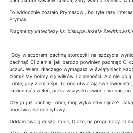
dała ostatni kawałek chleba, żeby wam przynieść. Od b
To widocznie zostało Prymasowi, bo tyle razy interes
Prymas.
Fragmenty katechezy ks. biskupa Józefa Zawitkowskie
„Gdy wieczorem pachną storczyki na szczycie wynios
pachnąć Ci ziemia, jak bardzo powinien pachnąć Ci cz
uczuć. Wiem, dlaczego wymagasz w świątyniach kadzid
ziemi? My boimy się wilków i ciemności. Ale nie boją
Tobie, gdy ziemia śpi. To one otwierają swe kwiecist
roślinność i zieleń, przez wszystko kwiecie wonne, co 
Czy ja już pachnę Tobie, mój wykwintny Ojcze?! Ja
ubóstwa jest deficytowy.
Oddam swoją duszę Tobie, Ojcze, na progu nocy.
In n