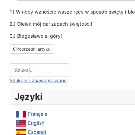
1.) W nocy wznoście wasze ręce w sposób święty i bł
2.) Olejek mój dał zapach świętości!
3.) Błogosławcie, góry!
Poprzedni artykuł: Testament gnieźnieński Prymasa Polski
Poprzedni artykuł
Type 2 or more characters for results.
Szukanie zaawansowane
Języki
Français
English
Espanol