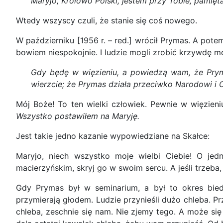
Maryjo, Królowo Polski, jestem przy Tobie, pamię
Wtedy wszyscy czuli, że stanie się coś nowego.
W październiku [1956 r. – red.] wrócił Prymas. A pot
bowiem niespokojnie. I ludzie mogli zrobić krzywdę m
Gdy będę w więzieniu, a powiedzą wam, że Pryma
wierzcie; że Prymas działa przeciwko Narodowi i O
Mój Boże! To ten wielki człowiek. Pewnie w więzieni
Wszystko postawiłem na Maryję.
Jest takie jedno kazanie wypowiedziane na Skałce:
Maryjo, niech wszystko moje wielbi Ciebie! O jed
macierzyńskim, skryj go w swoim sercu. A jeśli trzeba,
Gdy Prymas był w seminarium, a był to okres biedy
przymierają głodem. Ludzie przynieśli dużo chleba. 
chleba, zeschnie się nam. Nie zjemy tego. A może się