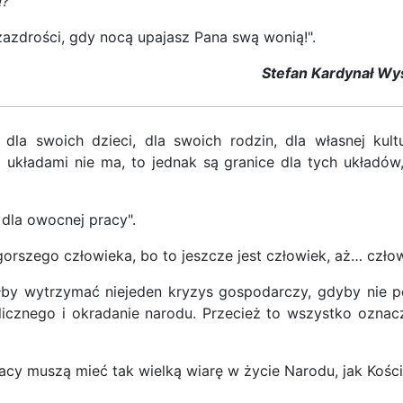
!?
azdrości, gdy nocą upajasz Pana swą wonią!".
Stefan Kardynał Wys
la swoich dzieci, dla swoich rodzin, dla własnej kultu
kładami nie ma, to jednak są granice dla tych układów,
dla owocnej pracy".
orszego człowieka, bo to jeszcze jest człowiek, aż… człow
by wytrzymać niejeden kryzys gospodarczy, gdyby nie po
icznego i okradanie narodu. Przecież to wszystko oznacza
olacy muszą mieć tak wielką wiarę w życie Narodu, jak Kośc