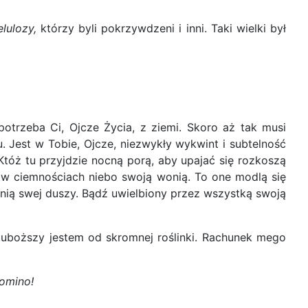
lulozy,
którzy byli pokrzywdzeni i inni. Taki wielki był
otrzeba Ci, Ojcze Życia, z ziemi. Skoro aż tak musi
. Jest w Tobie, Ojcze, niezwykły wykwint i subtelność
tóż tu przyjdzie nocną porą, aby upajać się rozkoszą
ąc w ciemnościach niebo swoją wonią. To one modlą się
onią swej duszy. Bądź uwielbiony przez wszystką swoją
uboższy jestem od skromnej roślinki. Rachunek mego
Domino!