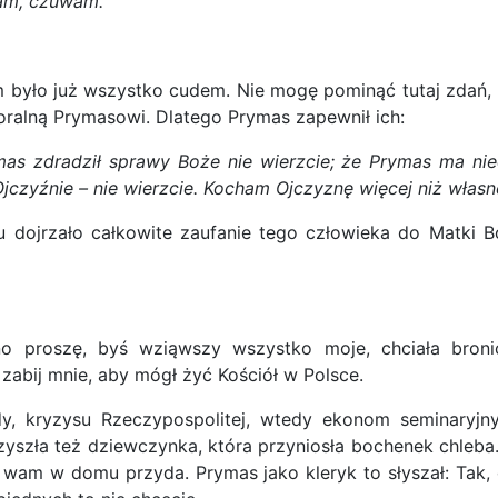
tam, czuwam.
em było już wszystko cudem. Nie mogę pominąć tutaj zdań,
oralną Prymasowi. Dlatego Prymas zapewnił ich:
s zdradził sprawy Boże nie wierzcie; że Prymas ma niecz
jczyźnie – nie wierzcie. Kocham Ojczyznę więcej niż własn
u dojrzało całkowite zaufanie tego człowieka do Matki B
no proszę, byś wziąwszy wszystko moje, chciała bron
 zabij mnie, aby mógł żyć Kościół w Polsce.
, kryzysu Rzeczypospolitej, wtedy ekonom seminaryjny p
Przyszła też dziewczynka, która przyniosła bochenek chle
 wam w domu przyda. Prymas jako kleryk to słyszał: Tak, 