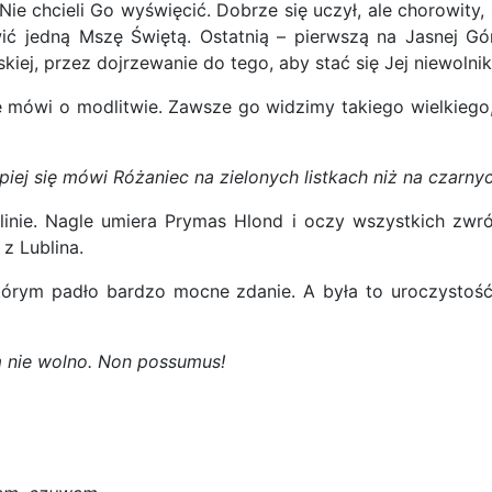
 chcieli Go wyświęcić. Dobrze się uczył, ale chorowity, sł
awić jedną Mszę Świętą. Ostatnią – pierwszą na Jasnej G
iej, przez dojrzewanie do tego, aby stać się Jej niewolni
e mówi o modlitwie. Zawsze go widzimy takiego wielkiego,
 lepiej się mówi Różaniec na zielonych listkach niż na czarn
inie. Nagle umiera Prymas Hlond i oczy wszystkich zwró
z Lublina.
którym padło bardzo mocne zdanie. A była to uroczysto
m nie wolno. Non possumus!