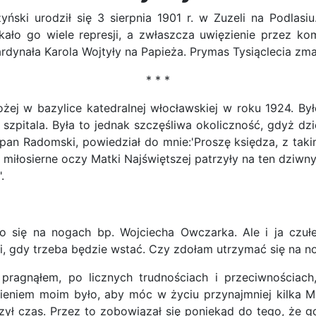
ński urodził się 3 sierpnia 1901 r. w Zuzeli na Podlas
ło go wiele represji, a zwłaszcza uwięzienie przez ko
dynała Karola Wojtyły na Papieża. Prymas Tysiąclecia zmar
* * *
żej w bazylice katedralnej włocławskiej w roku 1924. By
szpitala. Była to jednak szczęśliwa okoliczność, gdyż d
 pan Radomski, powiedział do mnie:'Proszę księdza, z tak
ko miłosierne oczy Matki Najświętszej patrzyły na ten dziwn
.
się na nogach bp. Wojciecha Owczarka. Ale i ja czułem
i, gdy trzeba będzie wstać. Czy zdołam utrzymać się na n
a pragnąłem, po licznych trudnościach i przeciwności
ieniem moim było, aby móc w życiu przynajmniej kilka M
zył czas. Przez to zobowiązał się poniekąd do tego, że g