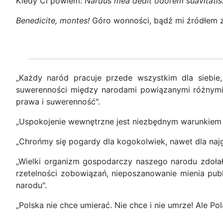
Kiedy Ci powiem:
Nardus mea dedit odorem suavitatis
Benedicite, montes!
Góro wonności, bądź mi źródłem z
„Każdy naród pracuje przede wszystkim dla siebie, d
suwerenności między narodami powiązanymi różnymi u
prawa i suwerenność".
„Uspokojenie wewnętrzne jest niezbędnym warunkiem 
„Chrońmy się pogardy dla kogokolwiek, nawet dla najg
„Wielki organizm gospodarczy naszego narodu zdołał
rzetelności zobowiązań, nieposzanowanie mienia publ
narodu".
„Polska nie chce umierać. Nie chce i nie umrze! Ale P