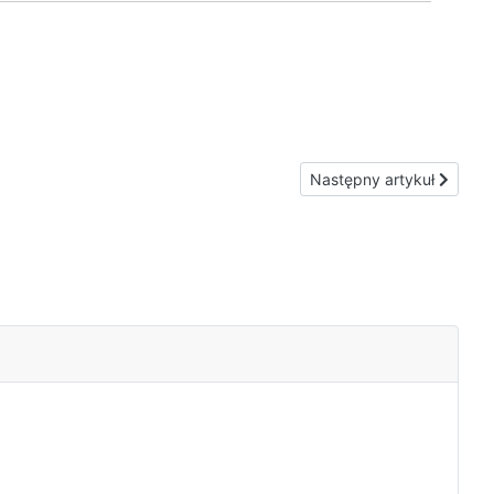
Następny artykuł: Miecz 
Następny artykuł