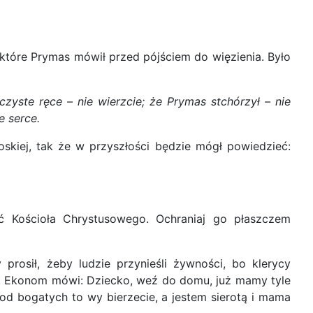
 które Prymas mówił przed pójściem do więzienia. Było
yste ręce – nie wierzcie; że Prymas stchórzył – nie
e serce.
oskiej, tak że w przyszłości będzie mógł powiedzieć:
ić Kościoła Chrystusowego. Ochraniaj go płaszczem
rosił, żeby ludzie przynieśli żywności, bo klerycy
ba. Ekonom mówi: Dziecko, weź do domu, już mamy tyle
od bogatych to wy bierzecie, a jestem sierotą i mama