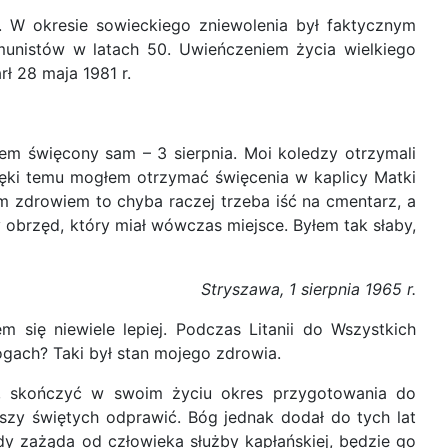
iu. W okresie sowieckiego zniewolenia był faktycznym
munistów w latach 50. Uwieńczeniem życia wielkiego
ł 28 maja 1981 r.
łem święcony sam – 3 sierpnia. Moi koledzy otrzymali
zięki temu mogłem otrzymać święcenia w kaplicy Matki
im zdrowiem to chyba raczej trzeba iść na cmentarz, a
y obrzęd, który miał wówczas miejsce. Byłem tak słaby,
Stryszawa, 1 sierpnia 1965 r.
 się niewiele lepiej. Podczas Litanii do Wszystkich
ogach? Taki był stan mojego zdrowia.
ach, skończyć w swoim życiu okres przygotowania do
szy świętych odprawić. Bóg jednak dodał do tych lat
dy zażąda od człowieka służby kapłańskiej, będzie go