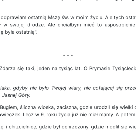
odprawiam ostatnią Mszę św. w moim życiu. Ale tych ostat
nił w swojej drodze. Ale chciałbym mieć to usposobieni
 była ostatnią".
* * *
arza się taki, jeden na tysiąc lat. O Prymasie Tysiącle
aka, gdyby nie było Twojej wiary, nie cofającej się przed
 Jasnej Góry.
Bugiem, śliczna wioska, zaciszna, gdzie urodził się wielki
łowieczek. Lecz w 9. roku życia już nie miał mamy. A potem
kę, i chrzcielnicę, gdzie był ochrzczony, gdzie modlił się wi