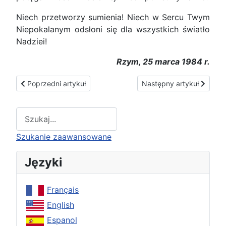
Niech przetworzy sumienia! Niech w Sercu Twym
Niepokalanym odsłoni się dla wszystkich światło
Nadziei!
Rzym, 25 marca 1984 r.
Poprzedni artykuł: Testament duchowy
Następny artykuł: Arcypa
Poprzedni artykuł
Następny artykuł
Type 2 or more characters for results.
Szukanie zaawansowane
Języki
Français
English
Espanol