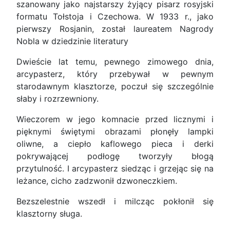
szanowany jako najstarszy żyjący pisarz rosyjski
formatu Tołstoja i Czechowa. W 1933 r., jako
pierwszy Rosjanin, został laureatem Nagrody
Nobla w dziedzinie literatury
Dwieście lat temu, pewnego zimowego dnia,
arcypasterz, który przebywał w pewnym
starodawnym klasztorze, poczuł się szczególnie
słaby i rozrzewniony.
Wieczorem w jego komnacie przed licznymi i
pięknymi świętymi obrazami płonęły lampki
oliwne, a ciepło kaflowego pieca i derki
pokrywającej podłogę tworzyły błogą
przytulność. I arcypasterz siedząc i grzejąc się na
leżance, cicho zadzwonił dzwoneczkiem.
Bezszelestnie wszedł i milcząc pokłonił się
klasztorny sługa.