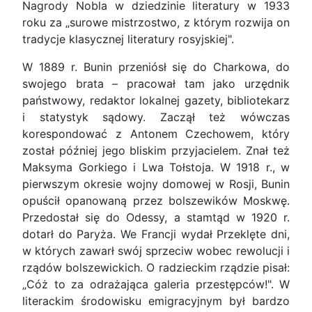
Nagrody Nobla w dziedzinie literatury w 1933
roku za „surowe mistrzostwo, z którym rozwija on
tradycje klasycznej literatury rosyjskiej".
W 1889 r. Bunin przeniósł się do Charkowa, do
swojego brata – pracował tam jako urzędnik
państwowy, redaktor lokalnej gazety, bibliotekarz
i statystyk sądowy. Zaczął też wówczas
korespondować z Antonem Czechowem, który
został później jego bliskim przyjacielem. Znał też
Maksyma Gorkiego i Lwa Tołstoja. W 1918 r., w
pierwszym okresie wojny domowej w Rosji, Bunin
opuścił opanowaną przez bolszewików Moskwę.
Przedostał się do Odessy, a stamtąd w 1920 r.
dotarł do Paryża. We Francji wydał Przeklęte dni,
w których zawarł swój sprzeciw wobec rewolucji i
rządów bolszewickich. O radzieckim rządzie pisał:
„Cóż to za odrażająca galeria przestępców!". W
literackim środowisku emigracyjnym był bardzo