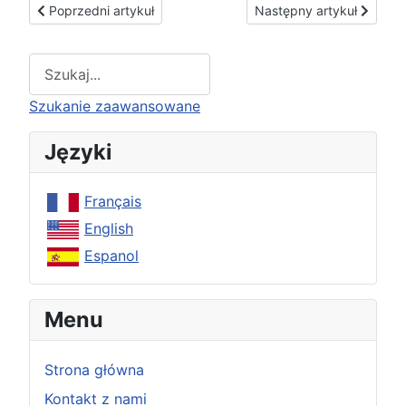
Poprzedni artykuł: Serce Niepokalane, wybaw nas !
Następny artykuł: Święty
Poprzedni artykuł
Następny artykuł
Type 2 or more characters for results.
Szukanie zaawansowane
Języki
Français
English
Espanol
Menu
Strona główna
Kontakt z nami