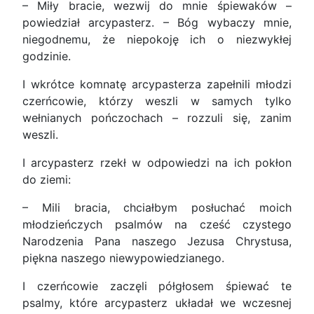
– Miły bracie, wezwij do mnie śpiewaków –
powiedział arcypasterz. – Bóg wybaczy mnie,
niegodnemu, że niepokoję ich o niezwykłej
godzinie.
I wkrótce komnatę arcypasterza zapełnili młodzi
czerńcowie, którzy weszli w samych tylko
wełnianych pończochach – rozzuli się, zanim
weszli.
I arcypasterz rzekł w odpowiedzi na ich pokłon
do ziemi:
– Mili bracia, chciałbym posłuchać moich
młodzieńczych psalmów na cześć czystego
Narodzenia Pana naszego Jezusa Chrystusa,
piękna naszego niewypowiedzianego.
I czerńcowie zaczęli półgłosem śpiewać te
psalmy, które arcypasterz układał we wczesnej