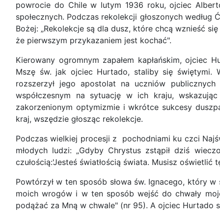
powrocie do Chile w lutym 1936 roku, ojciec Albert
społecznych. Podczas rekolekcji głoszonych według Ć
Bożej: „Rekolekcje są dla dusz, które chcą wznieść się 
że pierwszym przykazaniem jest kochać".
Kierowany ogromnym zapałem kapłańskim, ojciec Hur
Mszę św. jak ojciec Hurtado, staliby się świętymi
rozszerzył jego apostolat na uczniów publicznych
współczesnym na sytuację w ich kraju, wskazując
zakorzenionym optymizmie i wkrótce sukcesy duszpas
kraj, wszędzie głosząc rekolekcje.
Podczas wielkiej procesji z pochodniami ku czci Najś
młodych ludzi: „Gdyby Chrystus zstąpił dziś wieczo
czułością:'Jesteś światłością świata. Musisz oświetli
Powtórzył w ten sposób słowa św. Ignacego, który w 
moich wrogów i w ten sposób wejść do chwały moje
podążać za Mną w chwale" (nr 95). A ojciec Hurtado 