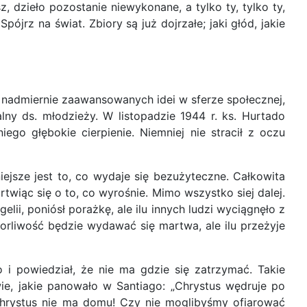
z, dzieło pozostanie niewykonane, a tylko ty, tylko ty,
jrz na świat. Zbiory są już dojrzałe; jaki głód, jakie
e nadmiernie zaawansowanych idei w sferze społecznej,
alny ds. młodzieży. W listopadzie 1944 r. ks. Hurtado
ego głębokie cierpienie. Niemniej nie stracił z oczu
niejsze jest to, co wydaje się bezużyteczne. Całkowita
wiąc się o to, co wyrośnie. Mimo wszystko siej dalej.
, poniósł porażkę, ale ilu innych ludzi wyciągnęło z
 gorliwość będzie wydawać się martwa, ale ilu przeżyje
 i powiedział, że nie ma gdzie się zatrzymać. Takie
wie, jakie panowało w Santiago: „Chrystus wędruje po
 Chrystus nie ma domu! Czy nie moglibyśmy ofiarować