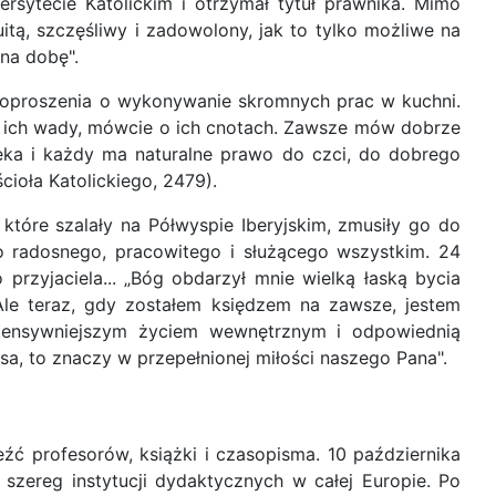
sytecie Katolickim i otrzymał tytuł prawnika. Mimo
itą, szczęśliwy i zadowolony, jak to tylko możliwe na
na dobę".
o poproszenia o wykonywanie skromnych prac w kuchni.
cie ich wady, mówcie o ich cnotach. Zawsze mów dobrze
eka i każdy ma naturalne prawo do czci, do dobrego
cioła Katolickiego, 2479).
które szalały na Półwyspie Iberyjskim, zmusiły go do
ko radosnego, pracowitego i służącego wszystkim. 24
o przyjaciela... „Bóg obdarzył mnie wielką łaską bycia
le teraz, gdy zostałem księdzem na zawsze, jestem
intensywniejszym życiem wewnętrznym i odpowiednią
a, to znaczy w przepełnionej miłości naszego Pana".
źć profesorów, książki i czasopisma. 10 października
szereg instytucji dydaktycznych w całej Europie. Po