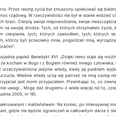
o. Przez resztę życia był zmuszony opiekować się biednymi.
moc rządową. W rzeczywistości nie był w stanie widzieć cie
 braci. Cierpią swoje niepowodzenia, swoje nieszczęścia, u
na swojej drodze. Tych, od których otrzymałem życie, świat
m cierpienie, tych, których zawiodłem, tych, których s
 którzy byli przeciwko mnie, pogardzali mną, wyrządzal
braćmi".
wyjaśnia papież Benedykt XVI: „Dzięki temu staje się możl
ym, że kocham w Bogu i z Bogiem również innego człowiek
 urzeczywistniona jedynie wtedy, kiedy jej punktem wyjśc
uczucia. Właśnie wtedy uczę się patrzeć na inną osobę ni
zyjaciel jest moim przyjacielem. Przenikając to, co zew
ie uwagi... Mogę dać drugiemu o wiele więcej niż to, cze
udnia 2005, nr 18).
ekrowanym i małżeństwem. Na koniec, po intensywnej modl
tam, gdzie nie będzie ograniczeń w całkowitym darze z si