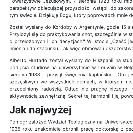
Towarzystwie Jezusowym. 7 sierpnia 1923 roku młod
perspektyw obiecującej przyszłości wstąpił do zakonu
tym świecie. Dziękuję Bogu, który poprowadził mnie d
Został wysłany do Kordoby w Argentynie, gdzie 15 si
Przyłożył się do praktykowania cnót, szczególnie w s
o przełożonych i ich decyzjach." W istocie „Cześć
imienia i do szacunku. Tak więc obmowa i oszczerstwo 
Alberto Hurtado został wysłany do Hiszpanii na studi
podjęcia studiów na uniwersytecie w Louvain w Belg
sierpnia 1933 r. przyjął święcenia kapłańskie. „Oto j
szczęśliwym we wszystkich domach, w których mies
przepełniony radością. Odtąd nie pragnę niczego 
aktywnością zewnętrzną. Sekret tej harmonii i jej po
Jak najwyżej
Pomógł założyć Wydział Teologiczny na Uniwersytecie 
1935 roku znakomicie obronił pracę doktorską z ped