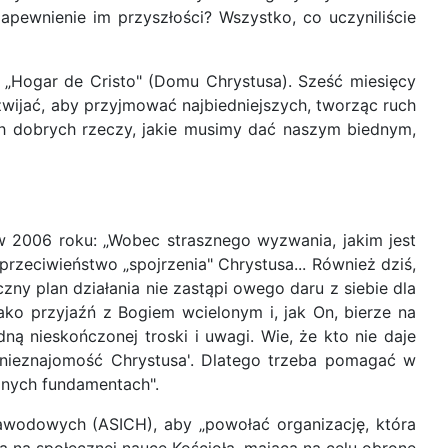
pewnienie im przyszłości? Wszystko, co uczyniliście
ny „Hogar de Cristo" (Domu Chrystusa). Sześć miesięcy
zwijać, aby przyjmować najbiedniejszych, tworząc ruch
ych dobrych rzeczy, jakie musimy dać naszym biednym,
w 2006 roku: „Wobec strasznego wyzwania, jakim jest
rzeciwieństwo „spojrzenia" Chrystusa... Również dziś,
ny plan działania nie zastąpi owego daru z siebie dla
jako przyjaźń z Bogiem wcielonym i, jak On, bierze na
ną nieskończonej troski i uwagi. Wie, że kto nie daje
 nieznajomość Chrystusa'. Dlatego trzeba pomagać w
dnych fundamentach".
awodowych (ASICH), aby „powołać organizację, która