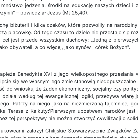
stwo jedzenia, środki na edukację naszych dzieci i za
zynili" – powiedział Jezus (Mt 25,40).
ochę biżuterii i kilka czeków, które pozwoliły na narodzi
szą placówkę. Od tego czasu to dzieło nie przestaje się ro
jego cel jest przede wszystkim duchowy: „Jedną z pierwsz
ako obywateli, a co więcej, jako synów i córek Bożych".
papieża Benedykta XVI z jego wielkopostnego przesłania 
nięcie się we własnym egoizmie stanowią niedopuszczalne p
ć do wniosku, że żaden ekonomiczny, socjalny czy politycz
 działa według tej ewangelicznej logiki, przeżywa wiarę 
iego. Patrzy na niego jako na niezmierzoną tajemnicę, god
tka Teresa z Kalkuty:'Pierwszym ubóstwem narodów jest
ez tej perspektywy nie można stworzyć cywilizacji o soli
aukowcami założył Chilijskie Stowarzyszenie Związków Z