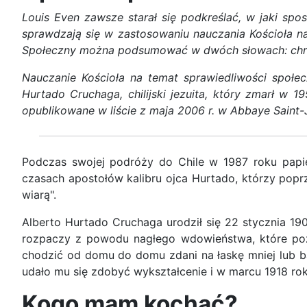
Louis Even zawsze starał się podkreślać, w jaki sp
sprawdzają się w zastosowaniu nauczania Kościoła na
Społeczny można podsumować w dwóch słowach: chrz
Nauczanie Kościoła na temat sprawiedliwości społecz
Hurtado Cruchaga, chilijski jezuita, który zmarł w
opublikowane w liście z maja 2006 r. w Abbaye Saint-J
Podczas swojej podróży do Chile w 1987 roku papi
czasach apostołów kalibru ojca Hurtado, którzy popr
wiarą".
Alberto Hurtado Cruchaga urodził się 22 stycznia 190
rozpaczy z powodu nagłego wdowieństwa, które pozo
chodzić od domu do domu zdani na łaskę mniej lub ba
udało mu się zdobyć wykształcenie i w marcu 1918 rok
Kogo mam kochać?