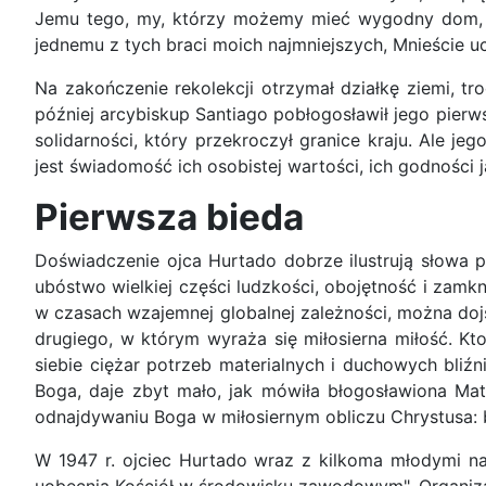
Jemu tego, my, którzy możemy mieć wygodny dom, mnó
jednemu z tych braci moich najmniejszych, Mnieście uc
Na zakończenie rekolekcji otrzymał działkę ziemi, tr
później arcybiskup Santiago pobłogosławił jego pierw
solidarności, który przekroczył granice kraju. Ale 
jest świadomość ich osobistej wartości, ich godności j
Pierwsza bieda
Doświadczenie ojca Hurtado dobrze ilustrują słowa 
ubóstwo wielkiej części ludzkości, obojętność i zamk
w czasach wzajemnej globalnej zależności, można dojś
drugiego, w którym wyraża się miłosierna miłość. Kto
siebie ciężar potrzeb materialnych i duchowych bliźn
Boga, daje zbyt mało, jak mówiła błogosławiona Ma
odnajdywaniu Boga w miłosiernym obliczu Chrystusa: b
W 1947 r. ojciec Hurtado wraz z kilkoma młodymi n