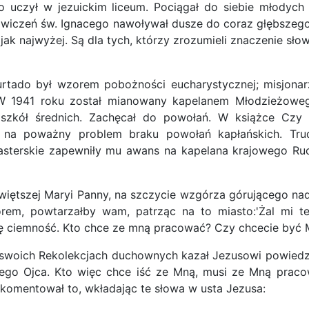
o uczył w jezuickim liceum. Pociągał do siebie młodych 
wiczeń św. Ignacego nawoływał dusze do coraz głębszego
jak najwyżej. Są dla tych, którzy zrozumieli znaczenie słowa
tado był wzorem pobożności eucharystycznej; misjonarz
. W 1941 roku został mianowany kapelanem Młodzieżowego
 szkół średnich. Zachęcał do powołań. W książce Czy 
 na poważny problem braku powołań kapłańskich. Tru
terskie zapewniły mu awans na kapelana krajowego Ruch
więtszej Maryi Panny, na szczycie wzgórza górującego nad
rem, powtarzałby wam, patrząc na to miasto:'Żal mi te
ć tę ciemność. Kto chce ze mną pracować? Czy chcecie być 
swoich Rekolekcjach duchownych kazał Jezusowi powiedzie
go Ojca. Kto więc chce iść ze Mną, musi ze Mną pracow
skomentował to, wkładając te słowa w usta Jezusa: