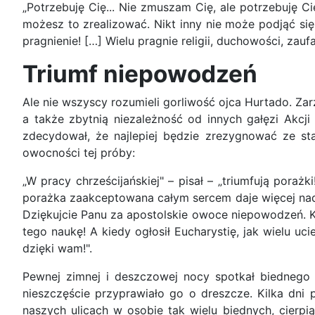
„Potrzebuję Cię... Nie zmuszam Cię, ale potrzebuję Cię
możesz to zrealizować. Nikt inny nie może podjąć się 
pragnienie! […] Wielu pragnie religii, duchowości, zaufa
Triumf niepowodzeń
Ale nie wszyscy rozumieli gorliwość ojca Hurtado. Za
a także zbytnią niezależność od innych gałęzi Akcji 
zdecydował, że najlepiej będzie zrezygnować ze stan
owocności tej próby:
„W pracy chrześcijańskiej" – pisał – „triumfują poraż
porażka zaakceptowana całym sercem daje więcej nadpr
Dziękujcie Panu za apostolskie owoce niepowodzeń. Ki
tego naukę! A kiedy ogłosił Eucharystię, jak wielu uc
dzięki wam!".
Pewnej zimnej i deszczowej nocy spotkał biednego c
nieszczęście przyprawiało go o dreszcze. Kilka dni 
naszych ulicach w osobie tak wielu biednych, cierp