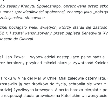
osób zasady Kredytu Społecznego, opracowane przez szko
 temat sprawiedliwości społecznej, znanego jako „doktryn
eścijaństwo stosowane.
nej pociągało wielu świętych, którzy starali się zastos
 1952 r. i został kanonizowany przez papieża Benedykta 
oseph de Clairval.
eż Jan Paweł II wypowiedział następujące pełne nadzie
zez heroiczny przykład miłości okazują żywotność Kości
1 roku w Viña del Mar w Chile. Miał zaledwie cztery lata
stawiło ją bez środków do życia, schroniła się wraz z 
rdziej życzliwych krewnych. Alberto bardzo cierpiał z po
u rozpoczął studia prawnicze na Katolickim Uniwersytecie 