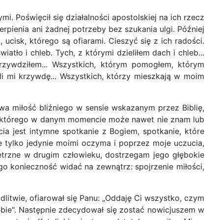
 Poświęcił się działalności apostolskiej na ich rzecz
rpienia ani żadnej potrzeby bez szukania ulgi. Później
cisk, którego są ofiarami. Cieszyć się z ich radości.
ło i chleb. Tych, z którymi dzieliłem dach i chleb...
krzywdziłem... Wszystkich, którym pomogłem, którym
i mi krzywdę... Wszystkich, którzy mieszkają w moim
iwa miłość bliźniego w sensie wskazanym przez Biblię,
a, którego w danym momencie może nawet nie znam lub
ia jest intymne spotkanie z Bogiem, spotkanie, które
e tylko jedynie moimi oczyma i poprzez moje uczucia,
nętrzne w drugim człowieku, dostrzegam jego głębokie
go konieczność widać na zewnątrz: spojrzenie miłości,
itwie, ofiarował się Panu: „Oddaję Ci wszystko, czym
ebie". Następnie zdecydował się zostać nowicjuszem w