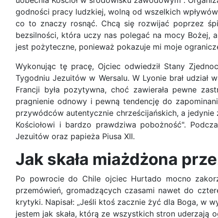
uobecnia Kościół w środowisku zawodowym". Organizac
godności pracy ludzkiej, wolną od wszelkich wpływów i
co to znaczy rosnąć. Chcą się rozwijać poprzez śpi
bezsilności, która uczy nas polegać na mocy Bożej, 
jest pożyteczne, ponieważ pokazuje mi moje ogranicz
Wykonując tę pracę, Ojciec odwiedził Stany Zjedno
Tygodniu Jezuitów w Wersalu. W Lyonie brał udział w
Francji była pozytywna, choć zawierała pewne zast
pragnienie odnowy i pewną tendencję do zapominania 
przywódców autentycznie chrześcijańskich, a jedynie z 
Kościołowi i bardzo prawdziwa pobożność". Podcz
Jezuitów oraz papieża Piusa XII.
Jak skała miażdżona prze
Po powrocie do Chile ojciec Hurtado mocno zakorze
przemówień, gromadzących czasami nawet do czterech
krytyki. Napisał: „Jeśli ktoś zacznie żyć dla Boga, w 
jestem jak skała, którą ze wszystkich stron uderzają 