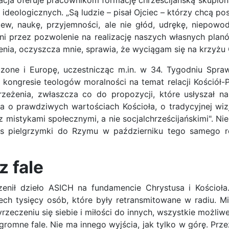
ja oferuje pracownikom formację chrześcijańską skupioną
deologicznych. „Są ludzie – pisał Ojciec – którzy chcą post
ew, naukę, przyjemności, ale nie głód, udrękę, niepowod
ani przez pozwolenie na realizację naszych własnych pla
enia, oczyszcza mnie, sprawia, że wyciągam się na krzyżu
czone i Europę, uczestnicząc m.in. w 34. Tygodniu Spr
 kongresie teologów moralności na temat relacji Kościół-
rzeżenia, zwłaszcza co do propozycji, które usłyszał 
o prawdziwych wartościach Kościoła, o tradycyjnej wizj
mistykami społecznymi, a nie socjalchrześcijańskimi". Niem
as pielgrzymki do Rzymu w październiku tego samego r
z fale
nił dzieło ASICH na fundamencie Chrystusa i Kościoła.
 tysięcy osób, które były retransmitowane w radiu. Mi
wyrzeczeniu się siebie i miłości do innych, wszystkie możli
ogromne fale. Nie ma innego wyjścia, jak tylko w górę. Prz