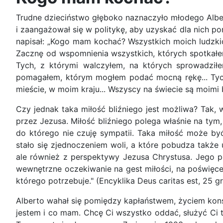
Trudne dzieciństwo głęboko naznaczyło młodego Albert
i zaangażował się w politykę, aby uzyskać dla nich po
napisał: „Kogo mam kochać? Wszystkich moich ludzkich
Zacznę od wspomnienia wszystkich, których spotkałem 
Tych, z którymi walczyłem, na których sprowadziłe
pomagałem, którym mogłem podać mocną rękę... Tych,
mieście, w moim kraju... Wszyscy na świecie są moimi 
Czy jednak taka miłość bliźniego jest możliwa? Tak, 
przez Jezusa. Miłość bliźniego polega właśnie na t
do którego nie czuję sympatii. Taka miłość może być
stało się zjednoczeniem woli, a które pobudza także 
ale również z perspektywy Jezusa Chrystusa. Jego pr
wewnętrzne oczekiwanie na gest miłości, na poświęcen
którego potrzebuje." (Encyklika Deus caritas est, 25 gr
Alberto wahał się pomiędzy kapłaństwem, życiem kons
jestem i co mam. Chcę Ci wszystko oddać, służyć Ci 