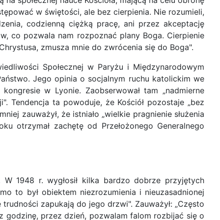
 na społecznej nauce Kościoła, mającą na celu obronę
ępować w świętości, ale bez cierpienia. Nie rozumieli,
zenia, codzienną ciężką pracę, ani przez akceptację
nów, co pozwala nam rozpoznać plany Boga. Cierpienie
 Chrystusa, zmusza mnie do zwrócenia się do Boga".
awiedliwości Społecznej w Paryżu i Międzynarodowym
Państwo. Jego opinia o socjalnym ruchu katolickim we
na kongresie w Lyonie. Zaobserwował tam „nadmierne
i". Tendencja ta powoduje, że Kościół pozostaje „bez
niej zauważył, że istniało „wielkie pragnienie służenia
oku otrzymał zachętę od Przełożonego Generalnego
 W 1948 r. wygłosił kilka bardzo dobrze przyjętych
mo to był obiektem niezrozumienia i nieuzasadnionej
we trudności zapukają do jego drzwi". Zauważył: „Często
ez godzinę, przez dzień, pozwalam falom rozbijać się o