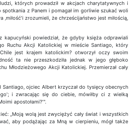
ludzi, których prowadził w akcjach charytatywnych i
 spotkania z Panem i pomagał im gorliwie szukać woli
 ‚miłość'i zrozumieli, że chrześcijaństwo jest miłością,
 kapucyński powiedział, że gdyby księża odprawiali
 Ruchu Akcji Katolickiej w mieście Santiago, który
Chile jest krajem katolickim? otworzył oczy swoim
dność ta nie przeszkodziła jednak w jego głęboko
u Młodzieżowego Akcji Katolickiej. Przemierzał cały
 Santiago, ojciec Albert krzyczał do tysięcy obecnych
go'; i zwracając się do ciebie, mówiłby ci z wielką
Moimi apostołami?'".
ć: „Moją wolą jest zwyciężyć cały świat i wszystkich
ać, aby podążając za Mną w cierpieniu, mógł także