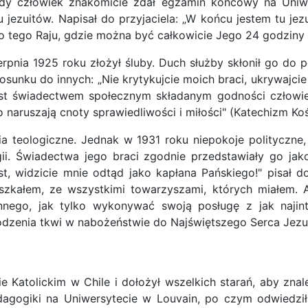
y człowiek znakomicie zdał egzamin końcowy na Uniwer
 jezuitów. Napisał do przyjaciela: „W końcu jestem tu jezu
o tego Raju, gdzie można być całkowicie Jego 24 godziny 
erpnia 1925 roku złożył śluby. Duch służby skłonił go d
tosunku do innych: „Nie krytykujcie moich braci, ukrywaj
 jest świadectwem społecznym składanym godności człowi
naruszają cnoty sprawiedliwości i miłości" (Katechizm Koś
a teologiczne. Jednak w 1931 roku niepokoje polityczne, 
ii. Świadectwa jego braci zgodnie przedstawiały go ja
est, widzicie mnie odtąd jako kapłana Pańskiego!" pisał d
zkałem, ze wszystkimi towarzyszami, których miałem. A
innego, jak tylko wykonywać swoją posługę z jak naj
wodzenia tkwi w nabożeństwie do Najświętszego Serca Jezus
Katolickim w Chile i dołożył wszelkich starań, aby znale
agogiki na Uniwersytecie w Louvain, po czym odwiedził 