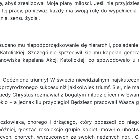
, abyś zrealizował Moje plany miłości. Jeśli nie przyjdzies
tej pracy, ponieważ każdy ma swoją rolę do wypełnienia. Spó
nia, sensu życia".
rzucano mu niepodporządkowanie się hierarchii, posiadani
Katolickiej. Szczególnie sprzeciwił się mu kapelan gener
owiska kapelana Akcji Katolickiej, co spowodowało u ni
ki! Opóźnione triumfy! W świecie niewidzialnym najskutecz
zyrodzonego sukcesu niż jakikolwiek triumf. Siej, nie mart
edy Chrystus rozmawiał z bogatym młodzieńcem w Ewangelii
iekło – a jednak ilu przybiegło! Będziesz pracował! Wasza
złowieka, chorego i drżącego, który podszedł do niego
później, głosząc rekolekcje grupie kobiet, mówił o ubóst
iących, chorych, wyrzuconych ze swoich nędznych nor...