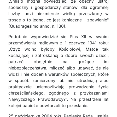
„Śmiało można powiedzieć, że obecny ustrój
społeczny i gospodarczy stanowi dla ogromnej
liczby ludzi niezmiernie wielką przeszkodę w
trosce o to jedno, co jest konieczne – zbawienie"
(Quadragesimo anno, n. 130).
Podobnie wypowiedział się Pius XII w swoim
przemówieniu radiowym z 1 czerwca 1941 roku:
„Czyż wolno byłoby Kościołowi, Matce tak
kochającej i zatroskanej o dobro swoich dzieci,
patrzeć obojętnie na grożące im
niebezpieczeństwa, milczeć albo udawać, że nie
widzi i nie docenia warunków społecznych, które
w sposób zamierzony lub nie, utrudniają albo
praktycznie uniemożliwiają prowadzenie życia
chrześcijańskiego, zgodnego z przykazaniami
Najwyższego Prawodawcy?". Na przestrzeni lat
kolejni papieże powtarzali to przesłanie.
25 października 2004 roku Papieska Rada „Iustitia