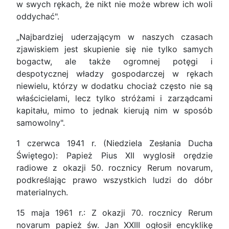
w swych rękach, że nikt nie może wbrew ich woli
oddychać".
„Najbardziej uderzającym w naszych czasach
zjawiskiem jest skupienie się nie tylko samych
bogactw, ale także ogromnej potęgi i
despotycznej władzy gospodarczej w rękach
niewielu, którzy w dodatku chociaż często nie są
właścicielami, lecz tylko stróżami i zarządcami
kapitału, mimo to jednak kierują nim w sposób
samowolny".
1 czerwca 1941 r. (Niedziela Zesłania Ducha
Świętego): Papież Pius XII wyglosił orędzie
radiowe z okazji 50. rocznicy Rerum novarum,
podkreślając prawo wszystkich ludzi do dóbr
materialnych.
15 maja 1961 r.: Z okazji 70. rocznicy Rerum
novarum papież św. Jan XXIII ogłosił encyklikę