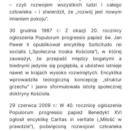
– czyli rozwojem wszystkich ludzi i całego
człowieka – i stwierdził, że „rozwój jest nowym
imieniem pokoju".
30 grudnia 1987 r.: Z okazji 20. rocznicy
ogłoszenia Populorum progressio papież św. Jan
Paweł II opublikował encyklikę Sollicitudo rei
socialis („Społeczna troska Kościoła"), w której
zauważył, że przepaść między bogatymi a
biednymi jedynie się pogłębiła, a ubóstwo istnieje
nawet w krajach wysoko rozwiniętych. Encyklika
wprowadziła teologiczną koncepcję „struktur
grzechu" i jasno sformułowała istotę społecznej
doktryny Kościoła.
29 czerwca 2009 r.: W 40. rocznicę ogłoszenia
Populorum progressio papież Benedykt XVI
ogłosił encyklikę Caritas in veritate („Miłość w
prawdzie"), poświęconą rozwojowi człowieka