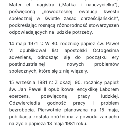
Mater et magistra („Matka i nauczycielka"),
poświęconą „nowoczesnej ewolucji kwestii
społecznej w świetle zasad chrześcijańskich",
podkreślając rosnącą różnorodność stowarzyszeń
odpowiadających na ludzkie potrzeby.
14 maja 1971 r.: W 80. rocznicę papież św. Paweł
VI opublikował list apostolski Octogesima
adveniens, odnosząc się do początku ery
postindustrialnej i nowych problemów
społecznych, które się z nią wiązały.
15 września 1981 r.: Z okazji 90. rocznicy papież
św. Jan Paweł II opublikował encyklikę Laborem
exercens, poświęconą pracy ludzkiej.
Odzwierciedla godność pracy i problem
bezrobocia. Pierwotnie planowana na 15 maja,
publikacja została opóźniona z powodu zamachu
na życie papieża 13 maja 1981 roku.