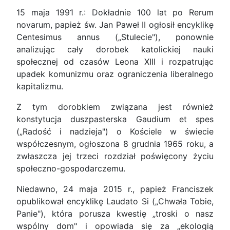
15 maja 1991 r.: Dokładnie 100 lat po Rerum
novarum, papież św. Jan Paweł II ogłosił encyklikę
Centesimus annus („Stulecie"), ponownie
analizując cały dorobek katolickiej nauki
społecznej od czasów Leona XIII i rozpatrując
upadek komunizmu oraz ograniczenia liberalnego
kapitalizmu.
Z tym dorobkiem związana jest również
konstytucja duszpasterska Gaudium et spes
(„Radość i nadzieja") o Kościele w świecie
współczesnym, ogłoszona 8 grudnia 1965 roku, a
zwłaszcza jej trzeci rozdział poświęcony życiu
społeczno-gospodarczemu.
Niedawno, 24 maja 2015 r., papież Franciszek
opublikował encyklikę Laudato Si („Chwała Tobie,
Panie"), która porusza kwestię „troski o nasz
wspólny dom" i opowiada się za „ekologią